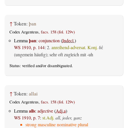
↑
Token:
þan
Codex Argenteus,
facs. 158 (fol. 129v)
þan
Lemma
:
conjunction
(
Indecl.
)
WS 1910, p. 144
:
2.
anreihend-adversat. Konj.
δέ
(ungemein häufig); sehr oft zugleich mit -uh
Status:
verified
and/or disambiguated.
↑
Token:
allai
Codex Argenteus,
facs. 158 (fol. 129v)
alls
Lemma
:
adjective
(
Adj.a
)
WS 1910, p. 7
:
st.Adj.
all, jeder, ganz
strong masculine nominative plural