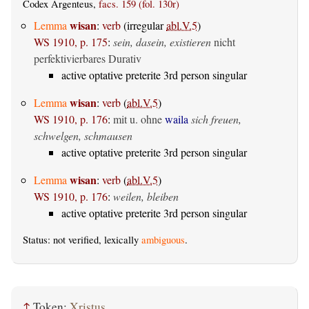
Codex Argenteus,
facs. 159 (fol. 130r)
wisan
Lemma
:
verb
(irregular
abl.V.5
)
WS 1910, p. 175
:
sein, dasein, existieren
nicht
perfektivierbares Durativ
active optative preterite 3rd person singular
wisan
Lemma
:
verb
(
abl.V.5
)
WS 1910, p. 176
:
mit u. ohne
waila
sich freuen,
schwelgen, schmausen
active optative preterite 3rd person singular
wisan
Lemma
:
verb
(
abl.V.5
)
WS 1910, p. 176
:
weilen, bleiben
active optative preterite 3rd person singular
Status: not verified, lexically
ambiguous
.
↑
Token:
Xristus