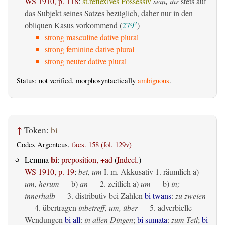
WS 1910, p. 118
:
st.reflexives Possessiv
sein, ihr
stets auf
das Subjekt seines Satzes bezüglich, daher nur in den
obliquen Kasus vorkommend (
279
)
2
strong masculine dative plural
strong feminine dative plural
strong neuter dative plural
Status: not verified, morphosyntactically
ambiguous
.
↑
Token:
bi
Codex Argenteus,
facs. 158 (fol. 129v)
bi
Lemma
:
preposition, +ad
(
Indecl.
)
WS 1910, p. 19
:
bei, um
I.
m. Akkusativ
1.
räumlich
a)
um, herum
— b)
an
— 2.
zeitlich
a)
um
— b)
in;
innerhalb
— 3. distributiv bei Zahlen
bi twans
:
zu zweien
— 4.
übertragen
inbetreff, um, über
— 5. adverbielle
Wendungen
bi all
:
in allen Dingen
;
bi sumata
:
zum Teil
;
bi