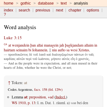
home
gothic
database
text
analysis
index
search
previous
next
chapter
options
?
Word analysis
Luke 3:15
at
wenjandein
þan
allai
managein
jah
þagkjandam
allaim
in
CA
hairtam
seinaim
bi
Iohannein
,
niu
aufto
sa
wesi
Xristus
,
||
— προσδοκῶντος δὲ τοῦ λαοῦ καὶ διαλογιζομένων πάντων ἐν ταῖς
καρδίαις αὐτῶν περὶ τοῦ ἰωάννου, μήποτε αὐτὸς εἴη ὁ χριστός,
— And as the people were in expectation, and all men mused in their
hearts of John, whether he were the Christ, or not;
↑
Token:
at
Codex Argenteus,
facs. 158 (fol. 129v)
at
Lemma
:
preposition, +ad
(
Indecl.
)
WS 1910, p. 13
:
I.
m. Dat.
1.
räuml.
a)
von
bei den