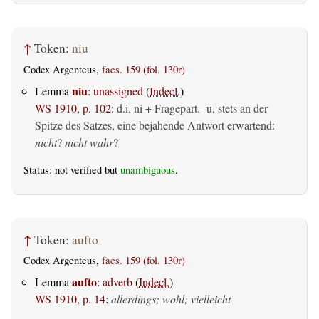
↑
Token:
niu
Codex Argenteus,
facs. 159 (fol. 130r)
niu
Lemma
:
unassigned
(
Indecl.
)
WS 1910, p. 102
:
d.i. ni + Fragepart. -u, stets an der
Spitze des Satzes, eine bejahende Antwort erwartend:
nicht
?
nicht wahr
?
Status: not verified but
unambiguous
.
↑
Token:
aufto
Codex Argenteus,
facs. 159 (fol. 130r)
aufto
Lemma
:
adverb
(
Indecl.
)
WS 1910, p. 14
:
allerdings; wohl; vielleicht