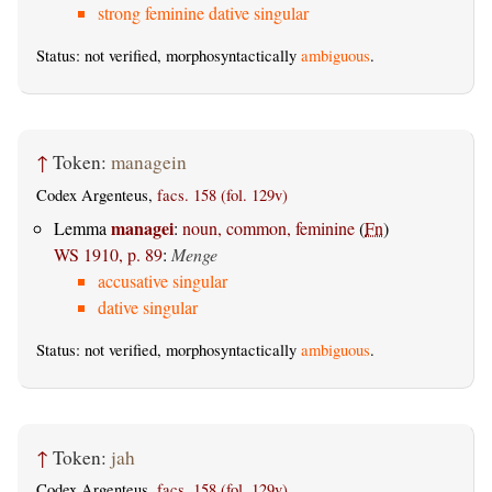
strong feminine dative singular
Status: not verified, morphosyntactically
ambiguous
.
↑
Token:
managein
Codex Argenteus,
facs. 158 (fol. 129v)
managei
Lemma
:
noun, common, feminine
(
Fn
)
WS 1910, p. 89
:
Menge
accusative singular
dative singular
Status: not verified, morphosyntactically
ambiguous
.
↑
Token:
jah
Codex Argenteus,
facs. 158 (fol. 129v)