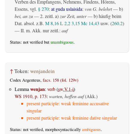
Verben des Empfangens, Nehmens, Findens, Hörens,
Essens, vgl.
§ 270
:
at guda uslaisida
:
von G. belehrt
— b)
bei, an zu
— 2.
zeitl.
a)
zur Zeit, unter
— b) häufig beim
Dat. absol. z.B.
M 8,16
L 2,2
3,15
Mc 14,43
usw. (
260.2
)
— II.
m. Akk. nur zeitl.
:
auf
Status: not verified but
unambiguous
.
↑
Token:
wenjandein
Codex Argenteus,
facs. 158 (fol. 129v)
wenjan
Lemma
:
verb
(
sw.V.1-i
)
WS 1910, p. 173
:
warten, hoffen auf
(Akk.)
present participle: weak feminine accusative
singular
present participle: weak feminine dative singular
Status: not verified, morphosyntactically
ambiguous
.