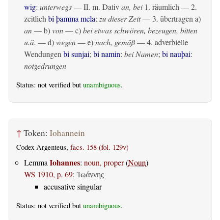
wig
:
unterwegs
— II.
m. Dativ
an, bei
1.
räumlich
— 2.
zeitlich
bi þamma mela
:
zu dieser Zeit
— 3.
übertragen
a)
an
— b)
von
— c)
bei etwas schwören, bezeugen, bitten
u.ä
. — d)
wegen
— e)
nach, gemäß
— 4. adverbielle
Wendungen
bi sunjai
;
bi namin
:
bei Namen
;
bi nauþai
:
notgedrungen
Status: not verified but
unambiguous
.
↑
Token:
Iohannein
Codex Argenteus,
facs. 158 (fol. 129v)
Iohannes
Lemma
:
noun, proper
(
Noun
)
WS 1910, p. 69
:
Ἰωάννης
accusative singular
Status: not verified but
unambiguous
.