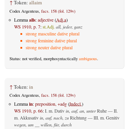
↑
Token:
allaim
Codex Argenteus,
facs. 158 (fol. 129v)
alls
Lemma
:
adjective
(
Adj.a
)
WS 1910, p. 7
:
st.Adj.
all, jeder, ganz
strong masculine dative plural
strong feminine dative plural
strong neuter dative plural
Status: not verified, morphosyntactically
ambiguous
.
↑
Token:
in
Codex Argenteus,
facs. 158 (fol. 129v)
in
Lemma
:
preposition, +adg
(
Indecl.
)
WS 1910, p. 66
:
I.
m. Dativ
in, auf, an, unter
Ruhe — II.
m. Akkusativ
in, auf, nach, zu
Richtung — III.
m. Genitiv
wegen, um __ willen, für, durch