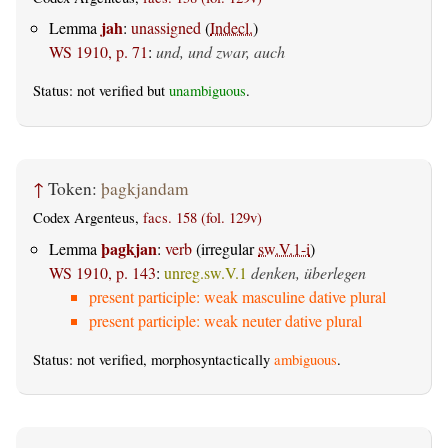
jah
Lemma
:
unassigned
(
Indecl.
)
WS 1910, p. 71
:
und, und zwar, auch
Status: not verified but
unambiguous
.
↑
Token:
þagkjandam
Codex Argenteus,
facs. 158 (fol. 129v)
þagkjan
Lemma
:
verb
(irregular
sw.V.1-i
)
WS 1910, p. 143
:
unreg.sw.V.1
denken, überlegen
present participle: weak masculine dative plural
present participle: weak neuter dative plural
Status: not verified, morphosyntactically
ambiguous
.