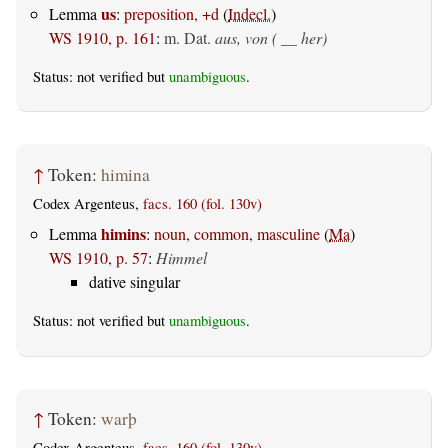
us
Lemma
:
preposition, +d
(
Indecl.
)
WS 1910, p. 161
:
m. Dat.
aus, von ( __ her)
Status: not verified but
unambiguous
.
↑
Token:
himina
Codex Argenteus,
facs. 160 (fol. 130v)
himins
Lemma
:
noun, common, masculine
(
Ma
)
WS 1910, p. 57
:
Himmel
dative singular
Status: not verified but
unambiguous
.
↑
Token:
warþ
Codex Argenteus,
facs. 160 (fol. 130v)