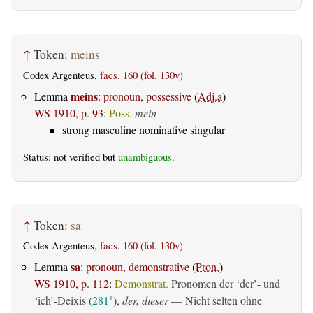
↑
Token:
meins
Codex Argenteus,
facs. 160 (fol. 130v)
meins
Lemma
:
pronoun, possessive
(
Adj.a
)
WS 1910, p. 93
:
Poss.
mein
strong masculine nominative singular
Status: not verified but
unambiguous
.
↑
Token:
sa
Codex Argenteus,
facs. 160 (fol. 130v)
sa
Lemma
:
pronoun, demonstrative
(
Pron.
)
WS 1910, p. 112
:
Demonstrat.
Pronomen der ‘der’- und
‘ich’-Deixis (
281
),
der, dieser
— Nicht selten ohne
1