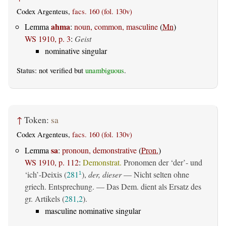
Codex Argenteus,
facs. 160 (fol. 130v)
ahma
Lemma
:
noun, common, masculine
(
Mn
)
WS 1910, p. 3
:
Geist
nominative singular
Status: not verified but
unambiguous
.
↑
Token:
sa
Codex Argenteus,
facs. 160 (fol. 130v)
sa
Lemma
:
pronoun, demonstrative
(
Pron.
)
WS 1910, p. 112
:
Demonstrat.
Pronomen der ‘der’- und
‘ich’-Deixis (
281
),
der, dieser
— Nicht selten ohne
1
griech. Entsprechung. — Das Dem. dient als Ersatz des
gr. Artikels (
281,2
).
masculine nominative singular