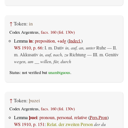
↑
Token:
in
Codex Argenteus,
facs. 160 (fol. 130v)
in
Lemma
:
preposition, +adg
(
Indecl.
)
WS 1910, p. 66
:
I.
m. Dativ
in, auf, an, unter
Ruhe — II.
m. Akkusativ
in, auf, nach, zu
Richtung — III.
m. Genitiv
wegen, um __ willen, für, durch
Status: not verified but
unambiguous
.
↑
Token:
þuzei
Codex Argenteus,
facs. 160 (fol. 130v)
þuei
Lemma
:
pronoun, personal, relative
(
Pers.Pron
)
WS 1910, p. 151
:
Relat. der zweiten Person
der du