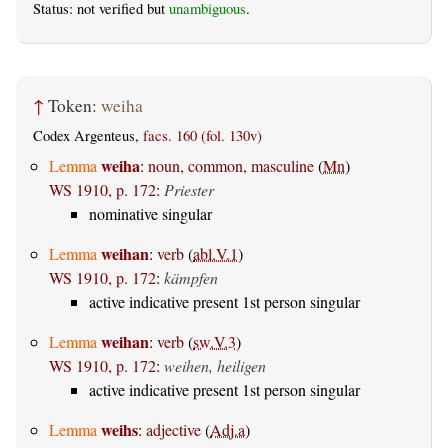
Status: not verified but
unambiguous
.
↑
Token:
weiha
Codex Argenteus,
facs. 160 (fol. 130v)
weiha
Lemma
:
noun, common, masculine
(
Mn
)
WS 1910, p. 172
:
Priester
nominative singular
weihan
Lemma
:
verb
(
abl.V.1
)
WS 1910, p. 172
:
kämpfen
active indicative present 1st person singular
weihan
Lemma
:
verb
(
sw.V.3
)
WS 1910, p. 172
:
weihen, heiligen
active indicative present 1st person singular
weihs
Lemma
:
adjective
(
Adj.a
)