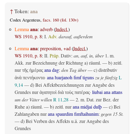
↑
Token:
ana
Codex Argenteus,
facs. 160 (fol. 130v)
ana
Lemma
:
adverb
(
Indecl.
)
WS 1910, p. 8
:
I.
Adv.
darauf, außerdem
ana
Lemma
:
preposition, +ad
(
Indecl.
)
WS 1910, p. 8
:
II.
Präp.
Dativ
:
an, auf, in, über
1.
m.
Akk. zur Bezeichnung der Richtung
a)
räuml.
— b)
zeitl.
nur
ana dag
:
den Tag über
— c)
distributiv
τῆς ἡμέρας
·
ana ƕarjanoh fimf tiguns
zu je fünfzig
L
ἀνὰ πεντήκοντα
9,14
— d) Bei Affektbezeichnungen zur Angabe des
Grundes nur
·
liubai ana attans
ἀγαπητοὶ διὰ τοὺς πατέρας
um der Väter willen
R 11,28
— 2.
m. Dat. zur Bez. der
Ruhe
a)
räuml.
— b)
zeitl.
nur
ana midjai dulþ
— c) Bei
Zahlangaben nur
ana spaurdim fimftaihunim
:
gegen 15 St.
— d) Bei Verben des Affekts u.ä. zur Angabe des
Grundes