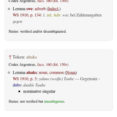
Codex Argenteus,
facs. 160 (fol. 130v)
swe
Lemma
:
adverb
(
Indecl.
)
WS 1910, p. 134
:
1.
rel. Adv.
wie
; bei Zahlenangaben
gegen
Status:
verified
and/or disambiguated.
↑
Token:
ahaks
Codex Argenteus,
facs. 160 (fol. 130v)
ahaks
Lemma
:
noun, common
(
Noun
)
WS 1910, p. 3
:
zahme (weiße) Taube
— Gegensatz
-
dubo
:
dunkle Taube
nominative singular
Status: not verified but
unambiguous
.