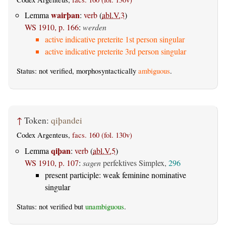
wairþan
Lemma
:
verb
(
abl.V.3
)
WS 1910, p. 166
:
werden
active indicative preterite 1st person singular
active indicative preterite 3rd person singular
Status: not verified, morphosyntactically
ambiguous
.
↑
Token:
qiþandei
Codex Argenteus,
facs. 160 (fol. 130v)
qiþan
Lemma
:
verb
(
abl.V.5
)
WS 1910, p. 107
:
sagen
perfektives Simplex,
296
present participle: weak feminine nominative
singular
Status: not verified but
unambiguous
.