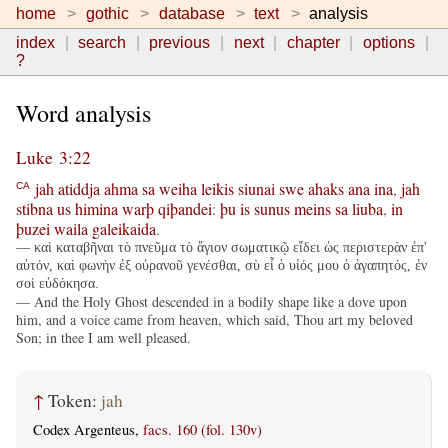
home
gothic
database
text
analysis
index
search
previous
next
chapter
options
?
Word analysis
Luke 3:22
jah
atiddja
ahma
sa
weiha
leikis
siunai
swe
ahaks
ana
ina
,
jah
CA
stibna
us
himina
warþ
qiþandei
:
þu
is
sunus
meins
sa
liuba
,
in
þuzei
waila
galeikaida
.
— καὶ καταβῆναι τὸ πνεῦμα τὸ ἅγιον σωματικῷ εἴδει ὡς περιστερὰν ἐπ'
αὐτόν, καὶ φωνὴν ἐξ οὐρανοῦ γενέσθαι, σὺ εἶ ὁ υἱός μου ὁ ἀγαπητός, ἐν
σοὶ εὐδόκησα.
— And the Holy Ghost descended in a bodily shape like a dove upon
him, and a voice came from heaven, which said, Thou art my beloved
Son; in thee I am well pleased.
↑
Token:
jah
Codex Argenteus,
facs. 160 (fol. 130v)