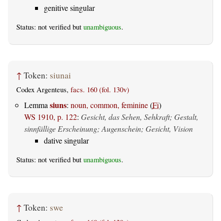
genitive singular
Status: not verified but
unambiguous
.
↑
Token:
siunai
Codex Argenteus,
facs. 160 (fol. 130v)
siuns
Lemma
:
noun, common, feminine
(
Fi
)
WS 1910, p. 122
:
Gesicht, das Sehen, Sehkraft; Gestalt,
sinnfällige Erscheinung; Augenschein; Gesicht, Vision
dative singular
Status: not verified but
unambiguous
.
↑
Token:
swe