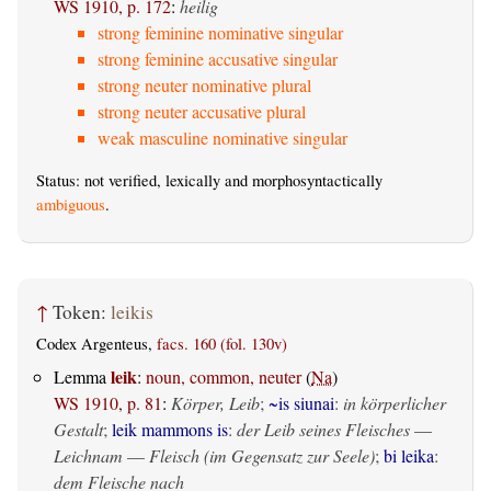
WS 1910, p. 172
:
heilig
strong feminine nominative singular
strong feminine accusative singular
strong neuter nominative plural
strong neuter accusative plural
weak masculine nominative singular
Status: not verified, lexically and morphosyntactically
ambiguous
.
↑
Token:
leikis
Codex Argenteus,
facs. 160 (fol. 130v)
leik
Lemma
:
noun, common, neuter
(
Na
)
WS 1910, p. 81
:
Körper, Leib
;
~is siunai
:
in körperlicher
Gestalt
;
leik mammons is
:
der Leib seines Fleisches
—
Leichnam
—
Fleisch (im Gegensatz zur Seele)
;
bi leika
:
dem Fleische nach