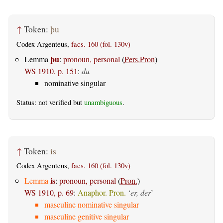
↑
Token:
þu
Codex Argenteus,
facs. 160 (fol. 130v)
þu
Lemma
:
pronoun, personal
(
Pers.Pron
)
WS 1910, p. 151
:
du
nominative singular
Status: not verified but
unambiguous
.
↑
Token:
is
Codex Argenteus,
facs. 160 (fol. 130v)
is
Lemma
:
pronoun, personal
(
Pron.
)
WS 1910, p. 69
:
Anaphor. Pron.
‘
er, der
’
masculine nominative singular
masculine genitive singular