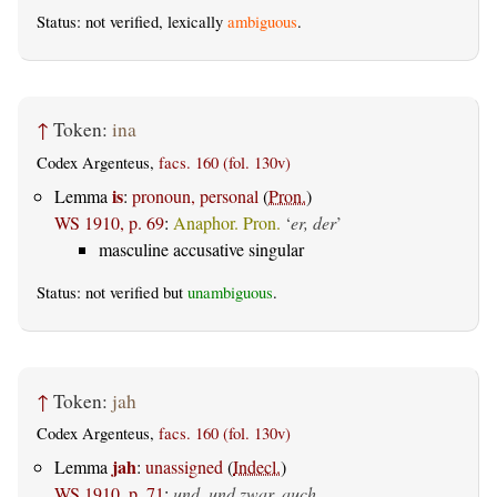
Status: not verified, lexically
ambiguous
.
↑
Token:
ina
Codex Argenteus,
facs. 160 (fol. 130v)
is
Lemma
:
pronoun, personal
(
Pron.
)
WS 1910, p. 69
:
Anaphor. Pron.
‘
er, der
’
masculine accusative singular
Status: not verified but
unambiguous
.
↑
Token:
jah
Codex Argenteus,
facs. 160 (fol. 130v)
jah
Lemma
:
unassigned
(
Indecl.
)
WS 1910, p. 71
:
und, und zwar, auch