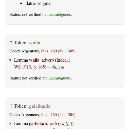
dative singular
Status: not verified but
unambiguous
.
↑
Token:
waila
Codex Argenteus,
facs. 160 (fol. 130v)
waila
Lemma
:
adverb
(
Indecl.
)
WS 1910, p. 165
:
wohl, gut
Status: not verified but
unambiguous
.
↑
Token:
galeikaida
Codex Argenteus,
facs. 160 (fol. 130v)
ga-leikan
Lemma
:
verb
(
sw.V.3
)