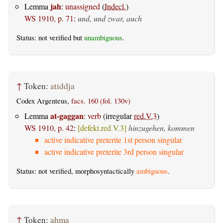
jah
Lemma
:
unassigned
(
Indecl.
)
WS 1910, p. 71
:
und, und zwar, auch
Status: not verified but
unambiguous
.
↑
Token:
atiddja
Codex Argenteus,
facs. 160 (fol. 130v)
at-gaggan
Lemma
:
verb
(irregular
red.V.3
)
WS 1910, p. 42
:
[defekt.red.V.3]
hinzugehen, kommen
active indicative preterite 1st person singular
active indicative preterite 3rd person singular
Status: not verified, morphosyntactically
ambiguous
.
↑
Token:
ahma