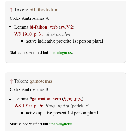
↑
Token:
bifaihodedum
Codex Ambrosianus A
bi-faihon
Lemma
:
verb
(
sw.V.2
)
WS 1910, p. 31
:
übervorteilen
active indicative preterite 1st person plural
Status: not verified but
unambiguous
.
↑
Token:
gamoteima
Codex Ambrosianus B
*
ga-motan
Lemma
:
verb
(
V.prt.-prs.
)
WS 1910, p. 96
:
Raum finden
(perfektiv)
active optative present 1st person plural
Status: not verified but
unambiguous
.