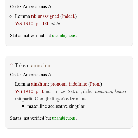
Codex Ambrosianus A
ni
Lemma
:
unassigned
(
Indecl.
)
WS 1910, p. 100
:
nicht
Status: not verified but
unambiguous
.
↑
Token:
ainnohun
Codex Ambrosianus A
ainshun
Lemma
:
pronoun, indefinite
(
Pron.
)
WS 1910, p. 4
:
nur in neg. Sätzen, daher
niemand, keiner
mit partit. Gen. (haüfiger) oder m. us.
masculine accusative singular
Status: not verified but
unambiguous
.