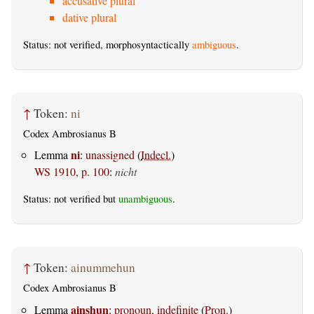
accusative plural
dative plural
Status: not verified, morphosyntactically
ambiguous
.
↑
Token:
ni
Codex Ambrosianus B
ni
Lemma
:
unassigned
(
Indecl.
)
WS 1910, p. 100
:
nicht
Status: not verified but
unambiguous
.
↑
Token:
ainummehun
Codex Ambrosianus B
ainshun
Lemma
:
pronoun, indefinite
(
Pron.
)