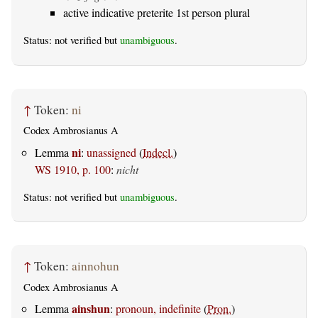
active indicative preterite 1st person plural
Status: not verified but
unambiguous
.
↑
Token:
ni
Codex Ambrosianus A
ni
Lemma
:
unassigned
(
Indecl.
)
WS 1910, p. 100
:
nicht
Status: not verified but
unambiguous
.
↑
Token:
ainnohun
Codex Ambrosianus A
ainshun
Lemma
:
pronoun, indefinite
(
Pron.
)