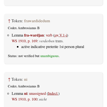
↑
Token:
frawardidedum
Codex Ambrosianus B
fra-wardjan
Lemma
:
verb
(
sw.V.1-i
)
WS 1910, p. 169
:
verderben
trans.
active indicative preterite 1st person plural
Status: not verified but
unambiguous
.
↑
Token:
ni
Codex Ambrosianus B
ni
Lemma
:
unassigned
(
Indecl.
)
WS 1910, p. 100
:
nicht