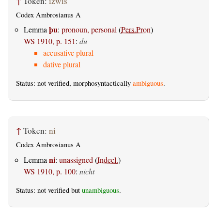
↑
Token:
izwis
Codex Ambrosianus A
þu
Lemma
:
pronoun, personal
(
Pers.Pron
)
WS 1910, p. 151
:
du
accusative plural
dative plural
Status: not verified, morphosyntactically
ambiguous
.
↑
Token:
ni
Codex Ambrosianus A
ni
Lemma
:
unassigned
(
Indecl.
)
WS 1910, p. 100
:
nicht
Status: not verified but
unambiguous
.