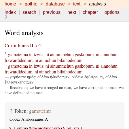
home
gothic
database
text
analysis
index
search
previous
next
chapter
options
?
Word analysis
Corinthians II 7:2
gamoteima
in
izwis
;
ni
ainummehun
gaskoþum
,
ni
ainnohun
A
frawardidedum
,
ni
ainnohun
bifaihodedum
.
gamoteima
in
izwis
;
ni
ainummehun
gaskoþum
,
ni
ainnohun
B
frawardidedum
,
ni
ainnohun
bifaihodedum
.
— χωρήσατε ἡμᾶς: οὐδένα ἠδικήσαμεν, οὐδένα ἐφθείραμεν, οὐδένα
ἐπλεονεκτήσαμεν.
— Receive us; we have wronged no man, we have corrupted no man, we
have defrauded no man.
↑
Token:
gamoteima
Codex Ambrosianus A
*
ga-motan
Lemma
:
verb
(
V.prt.-prs.
)