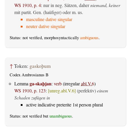
WS 1910, p. 4
:
nur in neg. Sätzen, daher
niemand, keiner
mit partit. Gen. (haüfiger) oder m. us.
masculine dative singular
neuter dative singular
Status: not verified, morphosyntactically
ambiguous
.
↑
Token:
gaskoþum
Codex Ambrosianus B
ga-skaþjan
Lemma
:
verb
(irregular
abl.V.6
)
WS 1910, p. 123
:
[unreg.abl.V.6]
(perfektiv)
einem
Schaden zufügen in
active indicative preterite 1st person plural
Status: not verified but
unambiguous
.