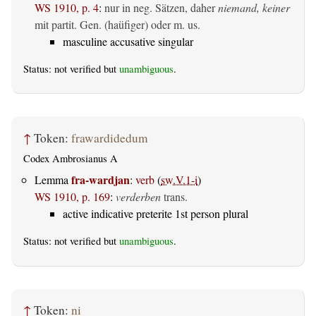
WS 1910, p. 4
:
nur in neg. Sätzen, daher
niemand, keiner
mit partit. Gen. (haüfiger) oder m. us.
masculine accusative singular
Status: not verified but
unambiguous
.
↑
Token:
frawardidedum
Codex Ambrosianus A
fra-wardjan
Lemma
:
verb
(
sw.V.1-i
)
WS 1910, p. 169
:
verderben
trans.
active indicative preterite 1st person plural
Status: not verified but
unambiguous
.
↑
Token:
ni