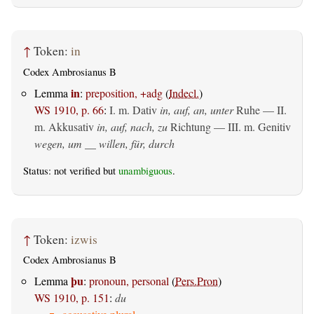
↑
Token:
in
Codex Ambrosianus B
in
Lemma
:
preposition, +adg
(
Indecl.
)
WS 1910, p. 66
:
I.
m. Dativ
in, auf, an, unter
Ruhe — II.
m. Akkusativ
in, auf, nach, zu
Richtung — III.
m. Genitiv
wegen, um __ willen, für, durch
Status: not verified but
unambiguous
.
↑
Token:
izwis
Codex Ambrosianus B
þu
Lemma
:
pronoun, personal
(
Pers.Pron
)
WS 1910, p. 151
:
du