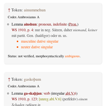
↑
Token:
ainummehun
Codex Ambrosianus A
ainshun
Lemma
:
pronoun, indefinite
(
Pron.
)
WS 1910, p. 4
:
nur in neg. Sätzen, daher
niemand, keiner
mit partit. Gen. (haüfiger) oder m. us.
masculine dative singular
neuter dative singular
Status: not verified, morphosyntactically
ambiguous
.
↑
Token:
gaskoþum
Codex Ambrosianus A
ga-skaþjan
Lemma
:
verb
(irregular
abl.V.6
)
WS 1910, p. 123
:
[unreg.abl.V.6]
(perfektiv)
einem
Schaden zufügen in