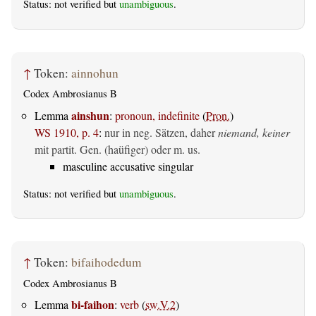
Status: not verified but
unambiguous
.
↑
Token:
ainnohun
Codex Ambrosianus B
ainshun
Lemma
:
pronoun, indefinite
(
Pron.
)
WS 1910, p. 4
:
nur in neg. Sätzen, daher
niemand, keiner
mit partit. Gen. (haüfiger) oder m. us.
masculine accusative singular
Status: not verified but
unambiguous
.
↑
Token:
bifaihodedum
Codex Ambrosianus B
bi-faihon
Lemma
:
verb
(
sw.V.2
)