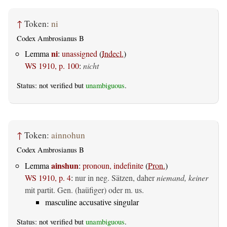
↑
Token:
ni
Codex Ambrosianus B
ni
Lemma
:
unassigned
(
Indecl.
)
WS 1910, p. 100
:
nicht
Status: not verified but
unambiguous
.
↑
Token:
ainnohun
Codex Ambrosianus B
ainshun
Lemma
:
pronoun, indefinite
(
Pron.
)
WS 1910, p. 4
:
nur in neg. Sätzen, daher
niemand, keiner
mit partit. Gen. (haüfiger) oder m. us.
masculine accusative singular
Status: not verified but
unambiguous
.