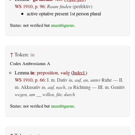
WS 1910, p. 96
:
Raum finden
(perfektiv)
active optative present 1st person plural
Status: not verified but
unambiguous
.
↑
Token:
in
Codex Ambrosianus A
in
Lemma
:
preposition, +adg
(
Indecl.
)
WS 1910, p. 66
:
I.
m. Dativ
in, auf, an, unter
Ruhe — II.
m. Akkusativ
in, auf, nach, zu
Richtung — III.
m. Genitiv
wegen, um __ willen, für, durch
Status: not verified but
unambiguous
.