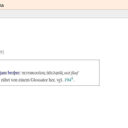
ma
28]
jam broþre
:
mit fünf
πεντακοσίοις ἀδελφοῖς
5
 rührt von einem Glossator her, vgl.
194
.