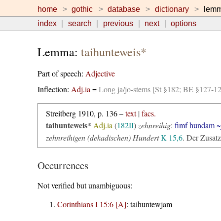
home
gothic
database
dictionary
lem
index
search
previous
next
options
Lemma:
taihunteweis*
Part of speech:
Adjective
Inflection:
Adj.ia
=
Long ja/jo-stems [St §182; BE §127-1
Streitberg 1910, p. 136 –
text
|
facs.
taihunteweis*
Adj.ia
(
182II
)
zehnreihig
:
fimf hundam ~
zehnreihigen (dekadischen) Hundert
K 15,6
. Der Zusatz
Occurrences
Not verified but unambiguous:
Corinthians I 15:6 [A]
:
taihuntewjam