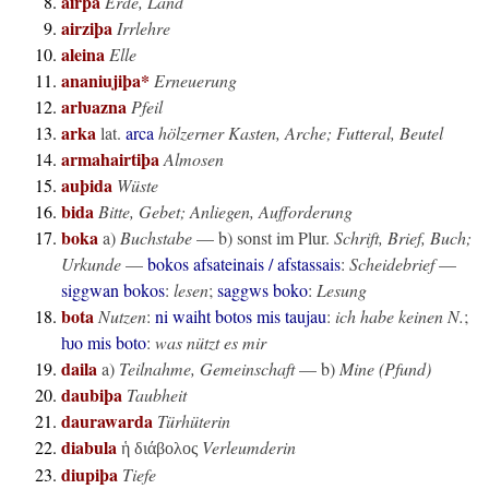
airþa
Erde, Land
airziþa
Irrlehre
aleina
Elle
ananiujiþa*
Erneuerung
arƕazna
Pfeil
arka
lat.
arca
hölzerner Kasten, Arche; Futteral, Beutel
armahairtiþa
Almosen
auþida
Wüste
bida
Bitte, Gebet; Anliegen, Aufforderung
boka
a)
Buchstabe
— b) sonst im Plur.
Schrift, Brief, Buch;
Urkunde
—
bokos afsateinais / afstassais
:
Scheidebrief
—
siggwan bokos
:
lesen
;
saggws boko
:
Lesung
bota
Nutzen
:
ni waiht botos mis taujau
:
ich habe keinen N.
;
ƕo mis boto
:
was nützt es mir
daila
a)
Teilnahme, Gemeinschaft
— b)
Mine (Pfund)
daubiþa
Taubheit
daurawarda
Türhüterin
diabula
Verleumderin
ἡ διάβολος
diupiþa
Tiefe