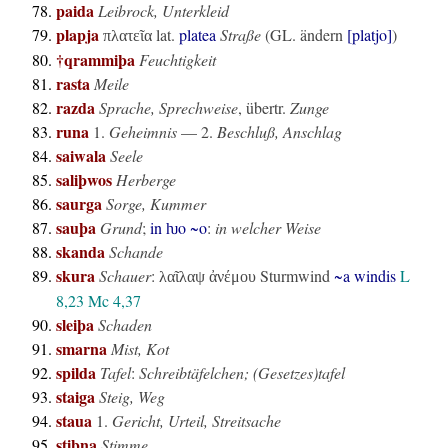
paida
Leibrock, Unterkleid
plapja
lat.
platea
Straße
(GL. ändern
[platjo]
)
πλατεῖα
†qrammiþa
Feuchtigkeit
rasta
Meile
razda
Sprache, Sprechweise
,
übertr.
Zunge
runa
1.
Geheimnis
— 2.
Beschluß, Anschlag
saiwala
Seele
saliþwos
Herberge
saurga
Sorge, Kummer
sauþa
Grund
;
in ƕo ~o
:
in welcher Weise
skanda
Schande
skura
Schauer
:
Sturmwind
~a windis
L
λαῖλαψ ἀνέμου
8,23
Mc 4,37
sleiþa
Schaden
smarna
Mist, Kot
spilda
Tafel
:
Schreibtäfelchen; (Gesetzes)tafel
staiga
Steig, Weg
staua
1.
Gericht, Urteil, Streitsache
stibna
Stimme