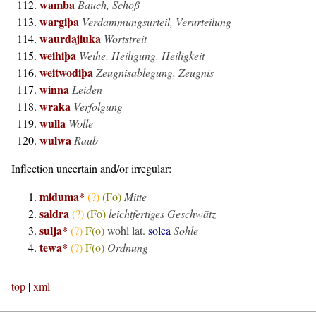
wamba
Bauch, Schoß
wargiþa
Verdammungsurteil, Verurteilung
waurdajiuka
Wortstreit
weihiþa
Weihe, Heiligung, Heiligkeit
weitwodiþa
Zeugnisablegung, Zeugnis
winna
Leiden
wraka
Verfolgung
wulla
Wolle
wulwa
Raub
Inflection uncertain and/or irregular:
miduma*
(?)
(Fo)
Mitte
saldra
(?)
(Fo)
leichtfertiges Geschwätz
sulja*
(?)
F(o)
wohl lat.
solea
Sohle
tewa*
(?)
F(o)
Ordnung
top
|
xml