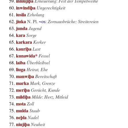
inniujiþa
Erneuerung
:
Fest der Tempelweihe
inwindiþa
Ungerechtigkeit
iusila
Erholung
jiuka
N. Pl.
~os
:
Zornausbrüche; Streitereien
junda
Jugend
kara
Sorge
karkara
Kerker
kauriþa
Last
kunawida*
Fessel
laiba
Überbleibsel
liuga
Heirat, Ehe
manwiþa
Bereitschaft
marka
Mark, Grenze
meriþa
Gerücht, Kunde
mildiþa
Milde
:
Herz, Mitleid
mota
Zoll
mulda
Staub
neþla
Nadel
niujiþa
Neuheit