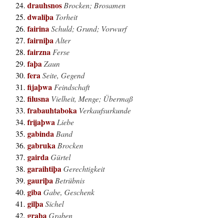
drauhsnos
Brocken; Brosamen
dwaliþa
Torheit
fairina
Schuld; Grund; Vorwurf
fairniþa
Alter
fairzna
Ferse
faþa
Zaun
fera
Seite, Gegend
fijaþwa
Feindschaft
filusna
Vielheit, Menge; Übermaß
frabauhtaboka
Verkaufsurkunde
frijaþwa
Liebe
gabinda
Band
gabruka
Brocken
gairda
Gürtel
garaihtiþa
Gerechtigkeit
gauriþa
Betrübnis
giba
Gabe, Geschenk
gilþa
Sichel
graba
Graben