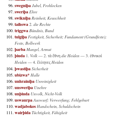
swegniþa
Jubel, Frohlocken
sweriþa
Ehre
swikniþa
Reinheit, Keuschheit
taihswa
2.
die Rechte
triggwa
Bündnis, Bund
tulgiþa
Festigkeit, Sicherheit; Fundament (Grundfeste);
Feste, Bollwerk
þarba
Mangel, Armut
þiuda
1.
Volk
— 2.
die Heiden
— 3.
τὰ ἔθνη
ἐθνικοί
Heiden
— 4.
Heiden
ἕλληνες
þwastiþa
Sicherheit
ubizwa*
Halle
unhrainiþa
Unreinigkeit
unsweriþa
Unehre
unþiuda
Unvolk, Nicht
-
Volk
uswaurpa
Auswurf; Verwerfung; Fehlgeburt
wadjabokos
Handschein, Schuldschein
wairþida
Tüchtigkeit, Fähigkeit