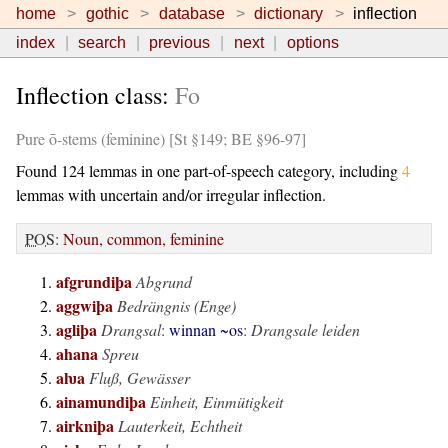
home
gothic
database
dictionary
inflection
index
search
previous
next
options
Inflection class:
Fo
Pure ō-stems (feminine) [St §149; BE §96-97]
Found 124 lemmas in one part-of-speech category, including
4
lemmas with uncertain and/or irregular inflection.
POS
:
Noun, common, feminine
afgrundiþa
Abgrund
aggwiþa
Bedrängnis (Enge)
agliþa
Drangsal
:
winnan ~os
:
Drangsale leiden
ahana
Spreu
aƕa
Fluß, Gewässer
ainamundiþa
Einheit, Einmütigkeit
airkniþa
Lauterkeit, Echtheit