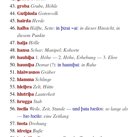
groba
Grube, Höhle
Gutþiuda
Gotenvolk
hairda
Herde
halba
Hälfte, Seite
:
in þizai ~ai
:
in dieser Hinsicht, in
diesem Punkte
halja
Hölle
hansa
Schar; Manipel; Kohorte
hauhiþa
1.
Höhe
— 2.
Höhe, Erhebung
— 3.
Ehre
hauniþa
Demut
(?):
in hauniþai
:
in Ruhe
hlaiwasnos
Gräber
hlamma
Schlinge
hleiþra
Zelt, Hütte
hlutriþa
Lauterkeit
hrugga
Stab
ƕeila
Weile, Zeit, Stunde
—
und þata ƕeilos
:
so lange als
—
ƕo ƕeilo
:
eine Zeitlang
ƕota
Drohung
idreiga
Buße