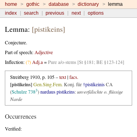
home
gothic
database
dictionary
lemma
index
search
previous
next
options
Lemma:
[pistikeins]
Conjecture.
Part of speech:
Adjective
Inflection:
(?)
Adj.a
=
Pure a/o-stems [St §181; BE §123-124]
Streitberg 1910, p. 105 –
text
|
facs.
[pistikeins]
Gen.Sing.Fem.
Konj. für
†pistikeinis
CA
3
(
Schulze 738
)
nardaus pistikeins
:
unverfälschte o. flüssige
Narde
Occurrences
Verified: