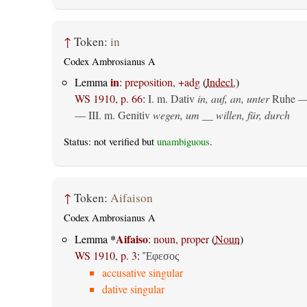
↑
Token:
in
Codex Ambrosianus A
in
Lemma
:
preposition, +adg
(
Indecl.
)
WS 1910, p. 66
:
I.
m. Dativ
in, auf, an, unter
Ruhe —
— III.
m. Genitiv
wegen, um __ willen, für, durch
Status: not verified but
unambiguous
.
↑
Token:
Aifaison
Codex Ambrosianus A
*
Aifaiso
Lemma
:
noun, proper
(
Noun
)
WS 1910, p. 3
:
Ἔφεσος
accusative singular
dative singular