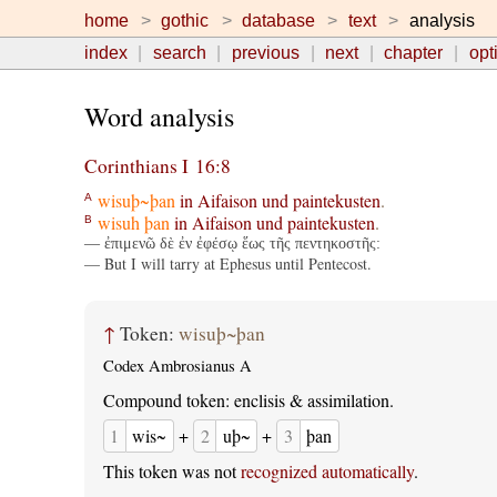
home
gothic
database
text
analysis
index
search
previous
next
chapter
opt
Word analysis
Corinthians I 16:8
wisuþ~þan
in
Aifaison
und
paintekusten
.
A
wisuh
þan
in
Aifaison
und
paintekusten
.
B
— ἐπιμενῶ δὲ ἐν ἐφέσῳ ἕως τῆς πεντηκοστῆς:
— But I will tarry at Ephesus until Pentecost.
↑
Token:
wisuþ~þan
Codex Ambrosianus A
Compound token: enclisis & assimilation.
1
wis~
+
2
uþ~
+
3
þan
This token was not
recognized automatically
.