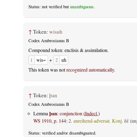
Status: not verified but
unambiguous
.
↑
Token:
wisuh
Codex Ambrosianus B
Compound token: enclisis & assimilation.
1
wis~
+
2
uh
This token was not
recognized automatically
.
↑
Token:
þan
Codex Ambrosianus B
þan
Lemma
:
conjunction
(
Indecl.
)
WS 1910, p. 144
:
2.
anreihend-adversat. Konj.
(ung
δέ
Status:
verified
and/or disambiguated.