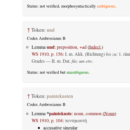
Status: not verified, morphosyntactically
ambiguous
.
↑
Token:
und
Codex Ambrosianus B
und
Lemma
:
preposition, +ad
(
Indecl.
)
WS 1910, p. 156
:
I.
m. Akk. (Richtung)
bis zu
: 1.
räu
Grades — II.
m. Dat.
für, um etw
.
Status: not verified but
unambiguous
.
↑
Token:
paintekusten
Codex Ambrosianus B
*
paintekuste
Lemma
:
noun, common
(
Noun
)
WS 1910, p. 104
:
πεντηκοστή
accusative singular