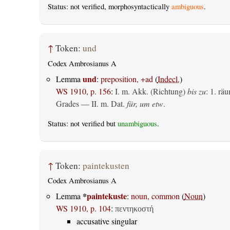
Status: not verified, morphosyntactically
ambiguous
.
↑
Token:
und
Codex Ambrosianus A
und
Lemma
:
preposition, +ad
(
Indecl.
)
WS 1910, p. 156
:
I.
m. Akk. (Richtung)
bis zu
: 1.
räu
Grades — II.
m. Dat.
für, um etw
.
Status: not verified but
unambiguous
.
↑
Token:
paintekusten
Codex Ambrosianus A
*
paintekuste
Lemma
:
noun, common
(
Noun
)
WS 1910, p. 104
:
πεντηκοστή
accusative singular