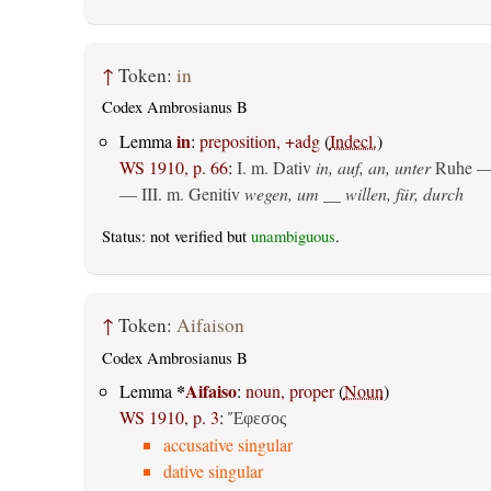
↑
Token:
in
Codex Ambrosianus B
in
Lemma
:
preposition, +adg
(
Indecl.
)
WS 1910, p. 66
:
I.
m. Dativ
in, auf, an, unter
Ruhe —
— III.
m. Genitiv
wegen, um __ willen, für, durch
Status: not verified but
unambiguous
.
↑
Token:
Aifaison
Codex Ambrosianus B
*
Aifaiso
Lemma
:
noun, proper
(
Noun
)
WS 1910, p. 3
:
Ἔφεσος
accusative singular
dative singular