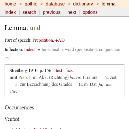
home
gothic
database
dictionary
lemma
index
search
previous
next
options
Lemma:
und
Part of speech:
Preposition, +AD
Inflection:
Indecl.
=
Indeclinable word (preposition, conjunction,
...)
Streitberg 1910, p. 156 –
text
|
facs.
und
Präp.
I.
m. Akk. (Richtung)
bis zu
: 1.
räuml.
— 2.
zeitl.
— 3. zur Bezeichnung des Grades — II.
m. Dat.
für, um
etw
.
Occurrences
Verified: