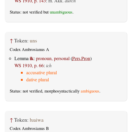
WS 1910, p. 143
:
m. Akk.
durch
Status: not verified but
unambiguous
.
↑
Token:
uns
Codex Ambrosianus A
ik
Lemma
:
pronoun, personal
(
Pers.Pron
)
WS 1910, p. 66
:
ich
accusative plural
dative plural
Status: not verified, morphosyntactically
ambiguous
.
↑
Token:
ƕaiwa
Codex Ambrosianus B