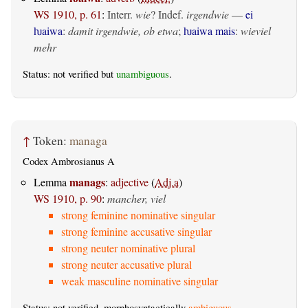
WS 1910, p. 61
:
Interr.
wie
? Indef.
irgendwie
—
ei
ƕaiwa
:
damit irgendwie, ob etwa
;
ƕaiwa mais
:
wieviel
mehr
Status: not verified but
unambiguous
.
↑
Token:
managa
Codex Ambrosianus A
manags
Lemma
:
adjective
(
Adj.a
)
WS 1910, p. 90
:
mancher, viel
strong feminine nominative singular
strong feminine accusative singular
strong neuter nominative plural
strong neuter accusative plural
weak masculine nominative singular
Status: not verified, morphosyntactically
ambiguous
.