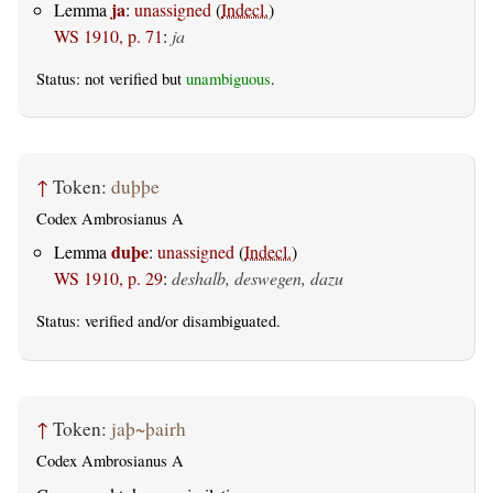
ja
Lemma
:
unassigned
(
Indecl.
)
WS 1910, p. 71
:
ja
Status: not verified but
unambiguous
.
↑
Token:
duþþe
Codex Ambrosianus A
duþe
Lemma
:
unassigned
(
Indecl.
)
WS 1910, p. 29
:
deshalb, deswegen, dazu
Status:
verified
and/or disambiguated.
↑
Token:
jaþ~þairh
Codex Ambrosianus A