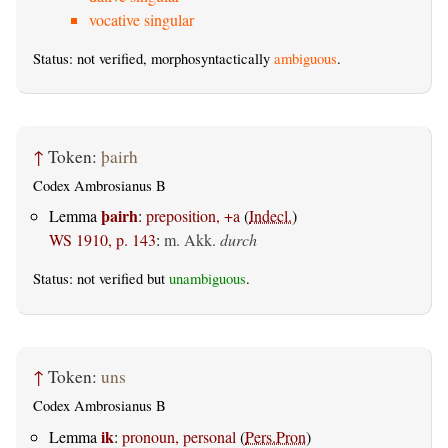
vocative singular
Status: not verified, morphosyntactically
ambiguous
.
↑
Token:
þairh
Codex Ambrosianus B
þairh
Lemma
:
preposition, +a
(
Indecl.
)
WS 1910, p. 143
:
m. Akk.
durch
Status: not verified but
unambiguous
.
↑
Token:
uns
Codex Ambrosianus B
ik
Lemma
:
pronoun, personal
(
Pers.Pron
)