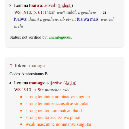
ƕaiwa
Lemma
:
adverb
(
Indecl.
)
WS 1910, p. 61
:
Interr.
wie
? Indef.
irgendwie
—
ei
ƕaiwa
:
damit irgendwie, ob etwa
;
ƕaiwa mais
:
wieviel
mehr
Status: not verified but
unambiguous
.
↑
Token:
managa
Codex Ambrosianus B
manags
Lemma
:
adjective
(
Adj.a
)
WS 1910, p. 90
:
mancher, viel
strong feminine nominative singular
strong feminine accusative singular
strong neuter nominative plural
strong neuter accusative plural
weak masculine nominative singular