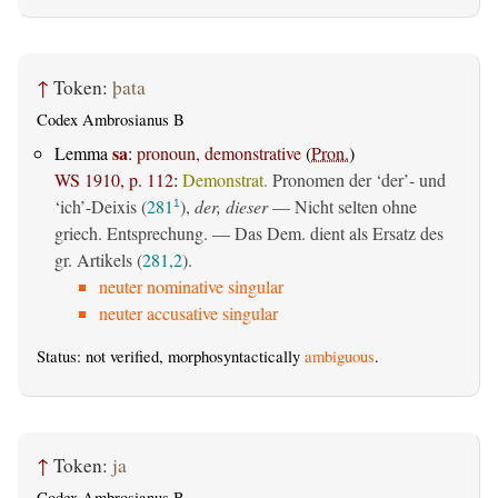
↑
Token:
þata
Codex Ambrosianus B
sa
Lemma
:
pronoun, demonstrative
(
Pron.
)
WS 1910, p. 112
:
Demonstrat.
Pronomen der ‘der’- und
‘ich’-Deixis (
281
),
der, dieser
— Nicht selten ohne
1
griech. Entsprechung. — Das Dem. dient als Ersatz des
gr. Artikels (
281,2
).
neuter nominative singular
neuter accusative singular
Status: not verified, morphosyntactically
ambiguous
.
↑
Token:
ja
Codex Ambrosianus B