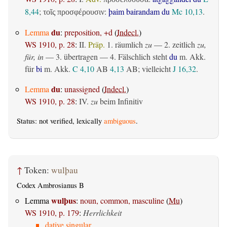
8,44
;
:
þaim bairandam du
Mc 10,13
.
τοῖς προσφέρουσιν
du
Lemma
:
preposition, +d
(
Indecl.
)
WS 1910, p. 28
:
II.
Präp.
1.
räumlich
zu
— 2.
zeitlich
zu,
für, in
— 3.
übertragen
— 4. Fälschlich steht
du
m. Akk.
für
bi
m. Akk.
C 4,10
AB
4,13
AB
; vielleicht
J 16,32
.
du
Lemma
:
unassigned
(
Indecl.
)
WS 1910, p. 28
:
IV.
zu
beim Infinitiv
Status: not verified, lexically
ambiguous
.
↑
Token:
wulþau
Codex Ambrosianus B
wulþus
Lemma
:
noun, common, masculine
(
Mu
)
WS 1910, p. 179
:
Herrlichkeit
dative singular