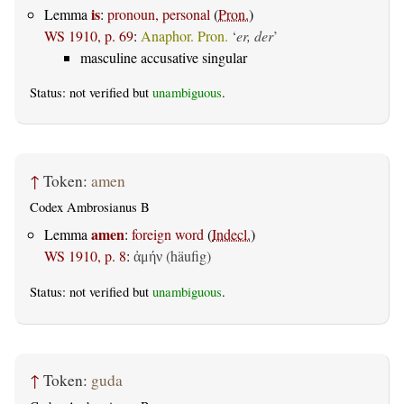
is
Lemma
:
pronoun, personal
(
Pron.
)
WS 1910, p. 69
:
Anaphor. Pron.
‘
er, der
’
masculine accusative singular
Status: not verified but
unambiguous
.
↑
Token:
amen
Codex Ambrosianus B
amen
Lemma
:
foreign word
(
Indecl.
)
WS 1910, p. 8
:
(häufig)
ἀμήν
Status: not verified but
unambiguous
.
↑
Token:
guda