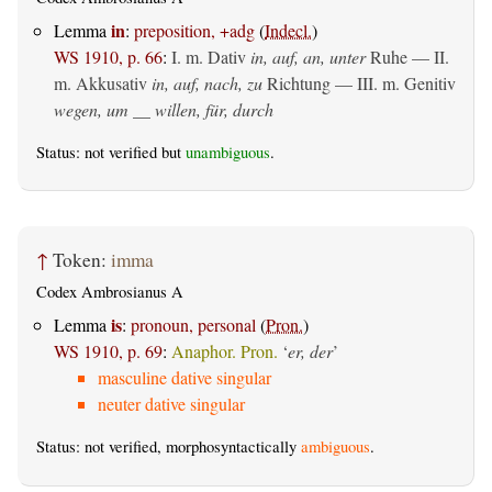
in
Lemma
:
preposition, +adg
(
Indecl.
)
WS 1910, p. 66
:
I.
m. Dativ
in, auf, an, unter
Ruhe — II.
m. Akkusativ
in, auf, nach, zu
Richtung — III.
m. Genitiv
wegen, um __ willen, für, durch
Status: not verified but
unambiguous
.
↑
Token:
imma
Codex Ambrosianus A
is
Lemma
:
pronoun, personal
(
Pron.
)
WS 1910, p. 69
:
Anaphor. Pron.
‘
er, der
’
masculine dative singular
neuter dative singular
Status: not verified, morphosyntactically
ambiguous
.