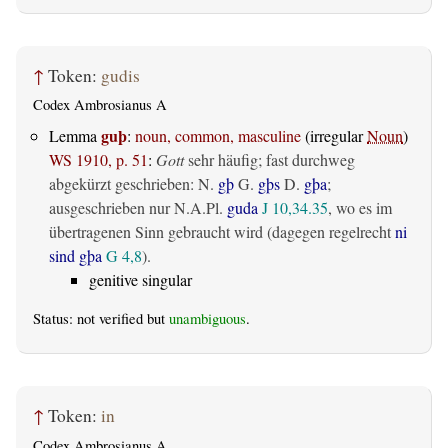
↑
Token:
gudis
Codex Ambrosianus A
guþ
Lemma
:
noun, common, masculine
(irregular
Noun
)
WS 1910, p. 51
:
Gott
sehr häufig; fast durchweg
abgekürzt geschrieben: N.
gþ
G.
gþs
D.
gþa
;
ausgeschrieben nur N.A.Pl.
guda
J 10,34.35
, wo es im
übertragenen Sinn gebraucht wird (dagegen regelrecht
ni
sind gþa
G 4,8
).
genitive singular
Status: not verified but
unambiguous
.
↑
Token:
in
Codex Ambrosianus A