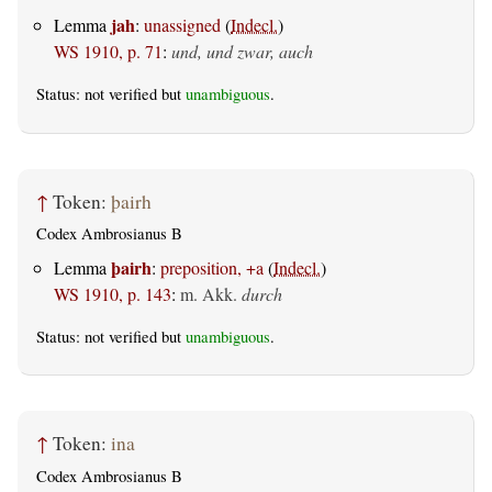
jah
Lemma
:
unassigned
(
Indecl.
)
WS 1910, p. 71
:
und, und zwar, auch
Status: not verified but
unambiguous
.
↑
Token:
þairh
Codex Ambrosianus B
þairh
Lemma
:
preposition, +a
(
Indecl.
)
WS 1910, p. 143
:
m. Akk.
durch
Status: not verified but
unambiguous
.
↑
Token:
ina
Codex Ambrosianus B