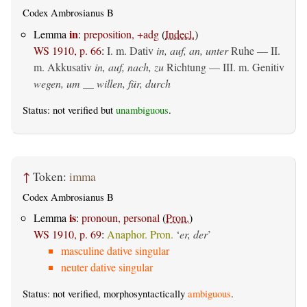
Codex Ambrosianus B
in
Lemma
:
preposition, +adg
(
Indecl.
)
WS 1910, p. 66
:
I.
m. Dativ
in, auf, an, unter
Ruhe — II.
m. Akkusativ
in, auf, nach, zu
Richtung — III.
m. Genitiv
wegen, um __ willen, für, durch
Status: not verified but
unambiguous
.
↑
Token:
imma
Codex Ambrosianus B
is
Lemma
:
pronoun, personal
(
Pron.
)
WS 1910, p. 69
:
Anaphor. Pron.
‘
er, der
’
masculine dative singular
neuter dative singular
Status: not verified, morphosyntactically
ambiguous
.