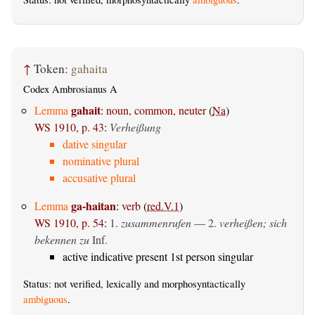
↑
Token:
gahaita
Codex Ambrosianus A
gahait
Lemma
:
noun, common, neuter
(
Na
)
WS 1910, p. 43
:
Verheißung
dative singular
nominative plural
accusative plural
ga-haitan
Lemma
:
verb
(
red.V.1
)
WS 1910, p. 54
:
1.
zusammenrufen
— 2.
verheißen; sich
bekennen zu
Inf.
active indicative present 1st person singular
Status: not verified, lexically and morphosyntactically
ambiguous
.