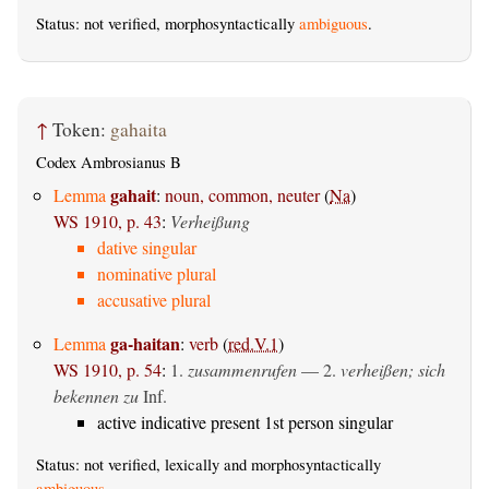
Status: not verified, morphosyntactically
ambiguous
.
↑
Token:
gahaita
Codex Ambrosianus B
gahait
Lemma
:
noun, common, neuter
(
Na
)
WS 1910, p. 43
:
Verheißung
dative singular
nominative plural
accusative plural
ga-haitan
Lemma
:
verb
(
red.V.1
)
WS 1910, p. 54
:
1.
zusammenrufen
— 2.
verheißen; sich
bekennen zu
Inf.
active indicative present 1st person singular
Status: not verified, lexically and morphosyntactically
ambiguous
.