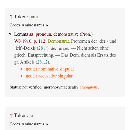
↑
Token:
þata
Codex Ambrosianus A
sa
Lemma
:
pronoun, demonstrative
(
Pron.
)
WS 1910, p. 112
:
Demonstrat.
Pronomen der ‘der’- und
‘ich’-Deixis (
281
),
der, dieser
— Nicht selten ohne
1
griech. Entsprechung. — Das Dem. dient als Ersatz des
gr. Artikels (
281,2
).
neuter nominative singular
neuter accusative singular
Status: not verified, morphosyntactically
ambiguous
.
↑
Token:
ja
Codex Ambrosianus A