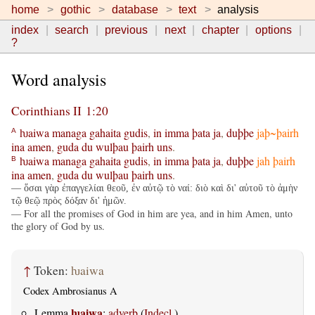
home
gothic
database
text
analysis
index
search
previous
next
chapter
options
?
Word analysis
Corinthians II 1:20
ƕaiwa
managa
gahaita
gudis
,
in
imma
þata
ja
,
duþþe
jaþ~þairh
A
ina
amen
,
guda
du
wulþau
þairh
uns
.
ƕaiwa
managa
gahaita
gudis
,
in
imma
þata
ja
,
duþþe
jah
þairh
B
ina
amen
,
guda
du
wulþau
þairh
uns
.
— ὅσαι γὰρ ἐπαγγελίαι θεοῦ, ἐν αὐτῷ τὸ ναί: διὸ καὶ δι' αὐτοῦ τὸ ἀμὴν
τῷ θεῷ πρὸς δόξαν δι' ἡμῶν.
— For all the promises of God in him are yea, and in him Amen, unto
the glory of God by us.
↑
Token:
ƕaiwa
Codex Ambrosianus A
ƕaiwa
Lemma
:
adverb
(
Indecl.
)