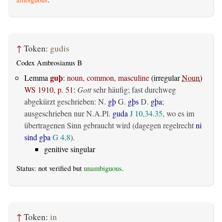
↑
Token:
gudis
Codex Ambrosianus B
guþ
Lemma
:
noun, common, masculine
(irregular
Noun
)
WS 1910, p. 51
:
Gott
sehr häufig; fast durchweg
abgekürzt geschrieben: N.
gþ
G.
gþs
D.
gþa
;
ausgeschrieben nur N.A.Pl.
guda
J 10,34.35
, wo es im
übertragenen Sinn gebraucht wird (dagegen regelrecht
ni
sind gþa
G 4,8
).
genitive singular
Status: not verified but
unambiguous
.
↑
Token:
in