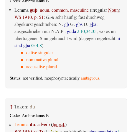
Codex Ambrosianus B
guþ
Lemma
:
noun, common, masculine
(irregular
Noun
)
WS 1910, p. 51
:
Gott
sehr häufig; fast durchweg
abgekürzt geschrieben: N.
gþ
G.
gþs
D.
gþa
;
ausgeschrieben nur N.A.Pl.
guda
J 10,34.35
, wo es im
übertragenen Sinn gebraucht wird (dagegen regelrecht
ni
sind gþa
G 4,8
).
dative singular
nominative plural
accusative plural
Status: not verified, morphosyntactically
ambiguous
.
↑
Token:
du
Codex Ambrosianus B
du
Lemma
:
adverb
(
Indecl.
)
WS 1910, p. 28
:
I.
Adv.
:
atgaggandei du
L
προσελθοῦσα