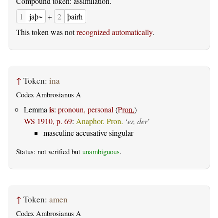
Compound token: assimilation.
1
jaþ~
+
2
þairh
This token was not
recognized automatically
.
↑
Token:
ina
Codex Ambrosianus A
is
Lemma
:
pronoun, personal
(
Pron.
)
WS 1910, p. 69
:
Anaphor. Pron.
‘
er, der
’
masculine accusative singular
Status: not verified but
unambiguous
.
↑
Token:
amen
Codex Ambrosianus A