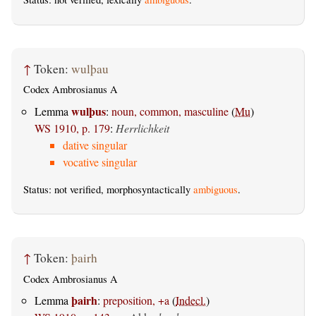
↑
Token:
wulþau
Codex Ambrosianus A
wulþus
Lemma
:
noun, common, masculine
(
Mu
)
WS 1910, p. 179
:
Herrlichkeit
dative singular
vocative singular
Status: not verified, morphosyntactically
ambiguous
.
↑
Token:
þairh
Codex Ambrosianus A
þairh
Lemma
:
preposition, +a
(
Indecl.
)