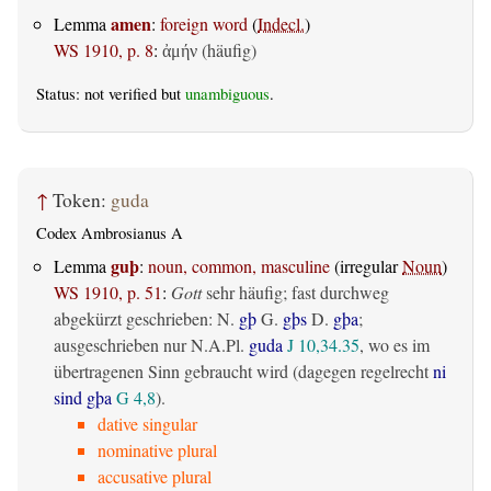
amen
Lemma
:
foreign word
(
Indecl.
)
WS 1910, p. 8
:
(häufig)
ἀμήν
Status: not verified but
unambiguous
.
↑
Token:
guda
Codex Ambrosianus A
guþ
Lemma
:
noun, common, masculine
(irregular
Noun
)
WS 1910, p. 51
:
Gott
sehr häufig; fast durchweg
abgekürzt geschrieben: N.
gþ
G.
gþs
D.
gþa
;
ausgeschrieben nur N.A.Pl.
guda
J 10,34.35
, wo es im
übertragenen Sinn gebraucht wird (dagegen regelrecht
ni
sind gþa
G 4,8
).
dative singular
nominative plural
accusative plural