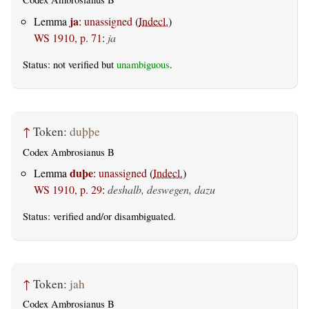
ja
Lemma
:
unassigned
(
Indecl.
)
WS 1910, p. 71
:
ja
Status: not verified but
unambiguous
.
↑
Token:
duþþe
Codex Ambrosianus B
duþe
Lemma
:
unassigned
(
Indecl.
)
WS 1910, p. 29
:
deshalb, deswegen, dazu
Status:
verified
and/or disambiguated.
↑
Token:
jah
Codex Ambrosianus B