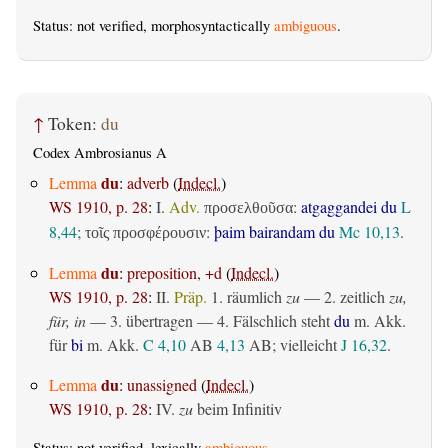
Status: not verified, morphosyntactically
ambiguous
.
↑
Token:
du
Codex Ambrosianus A
du
Lemma
:
adverb
(
Indecl.
)
WS 1910, p. 28
:
I.
Adv.
:
atgaggandei du
L
προσελθοῦσα
8,44
;
:
þaim bairandam du
Mc 10,13
.
τοῖς προσφέρουσιν
du
Lemma
:
preposition, +d
(
Indecl.
)
WS 1910, p. 28
:
II.
Präp.
1.
räumlich
zu
— 2.
zeitlich
zu,
für, in
— 3.
übertragen
— 4. Fälschlich steht
du
m. Akk.
für
bi
m. Akk.
C 4,10
AB
4,13
AB
; vielleicht
J 16,32
.
du
Lemma
:
unassigned
(
Indecl.
)
WS 1910, p. 28
:
IV.
zu
beim Infinitiv
Status: not verified, lexically
ambiguous
.