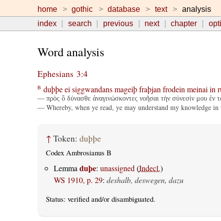
home
gothic
database
text
analysis
index
search
previous
next
chapter
opt
Word analysis
Ephesians 3:4
duþþe
ei
siggwandans
mageiþ
fraþjan
frodein
meinai
in
r
B
— πρὸς ὃ δύνασθε ἀναγινώσκοντες νοῆσαι τὴν σύνεσίν μου ἐν τ
— Whereby, when ye read, ye may understand my knowledge in t
↑
Token:
duþþe
Codex Ambrosianus B
duþe
Lemma
:
unassigned
(
Indecl.
)
WS 1910, p. 29
:
deshalb, deswegen, dazu
Status:
verified
and/or disambiguated.