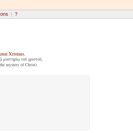
ions
?
unai
Xristaus
,
ῷ μυστηρίῳ τοῦ χριστοῦ,
he mystery of Christ)