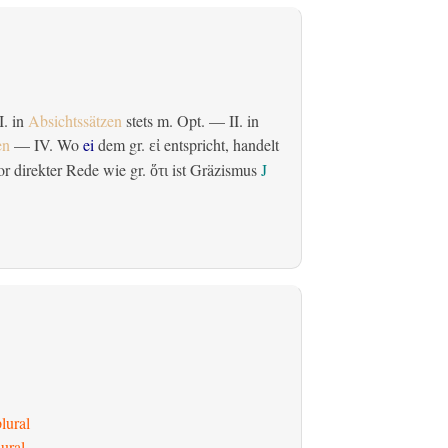
 I. in
Absichtssätzen
stets m. Opt. — II. in
en
— IV. Wo
ei
dem gr.
entspricht, handelt
εἰ
r direkter Rede wie gr.
ist Gräzismus
J
ὅτι
lural
ural