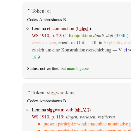
↑
Token:
ei
Codex Ambrosianus B
ei
Lemma
:
conjunction
(
Indecl.
)
WS 1910, p. 29
:
C.
Konjunktion
damit, daß
(
353ff.
):
Zwecksätzen
, ebenf. m. Opt. — III. in
Explikativsätz
es sich um eine Konstruktionsverschiebung — V.
ei
vo
18,9
Status: not verified but
unambiguous
.
↑
Token:
siggwandans
Codex Ambrosianus B
siggwan
Lemma
:
verb
(
abl.V.3
)
WS 1910, p. 119
:
singen; vorlesen, rezitieren
present participle: weak masculine nominative p
present participle: weak masculine accusative pl