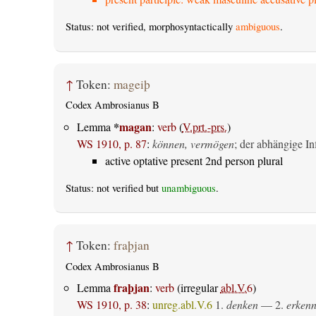
Status: not verified, morphosyntactically
ambiguous
.
↑
Token:
mageiþ
Codex Ambrosianus B
*
magan
Lemma
:
verb
(
V.prt.-prs.
)
WS 1910, p. 87
:
können, vermögen
; der abhängige Inf
active optative present 2nd person plural
Status: not verified but
unambiguous
.
↑
Token:
fraþjan
Codex Ambrosianus B
fraþjan
Lemma
:
verb
(irregular
abl.V.6
)
WS 1910, p. 38
:
unreg.abl.V.6
1.
denken
— 2.
erkenn