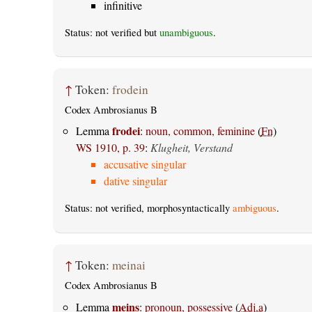
infinitive
Status: not verified but
unambiguous
.
↑
Token:
frodein
Codex Ambrosianus B
frodei
Lemma
:
noun, common, feminine
(
Fn
)
WS 1910, p. 39
:
Klugheit, Verstand
accusative singular
dative singular
Status: not verified, morphosyntactically
ambiguous
.
↑
Token:
meinai
Codex Ambrosianus B
meins
Lemma
:
pronoun, possessive
(
Adj.a
)