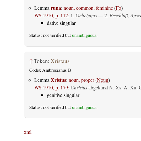
runa
Lemma
:
noun, common, feminine
(
Fo
)
WS 1910, p. 112
:
1.
Geheimnis
— 2.
Beschluß, Ansc
dative singular
Status: not verified but
unambiguous
.
↑
Token:
Xristaus
Codex Ambrosianus B
Xristus
Lemma
:
noun, proper
(
Noun
)
WS 1910, p. 179
:
Christus
abgekürzt N. Xs, A. Xu, 
genitive singular
Status: not verified but
unambiguous
.
xml