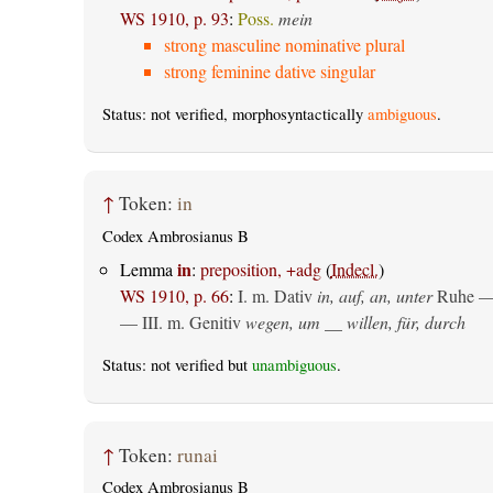
WS 1910, p. 93
:
Poss.
mein
strong masculine nominative plural
strong feminine dative singular
Status: not verified, morphosyntactically
ambiguous
.
↑
Token:
in
Codex Ambrosianus B
in
Lemma
:
preposition, +adg
(
Indecl.
)
WS 1910, p. 66
:
I.
m. Dativ
in, auf, an, unter
Ruhe —
— III.
m. Genitiv
wegen, um __ willen, für, durch
Status: not verified but
unambiguous
.
↑
Token:
runai
Codex Ambrosianus B