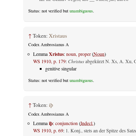
Status: not verified but
unambiguous
.
↑
Token:
Xristaus
Codex Ambrosianus A
Xristus
Lemma
:
noun, proper
(
Noun
)
WS 1910, p. 179
:
Christus
abgekürzt N. Xs, A. Xu, 
genitive singular
Status: not verified but
unambiguous
.
↑
Token:
iþ
Codex Ambrosianus A
iþ
Lemma
:
conjunction
(
Indecl.
)
WS 1910, p. 69
:
1. Konj., stets an der Spitze des Satz