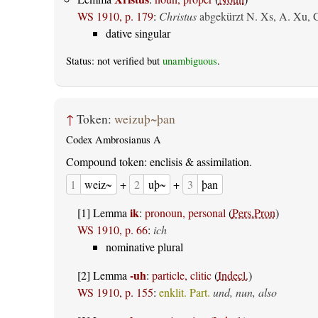
WS 1910, p. 179
:
Christus
abgekürzt N. Xs, A. Xu, 
dative singular
Status: not verified but
unambiguous
.
↑
Token:
weizuþ~þan
Codex Ambrosianus A
Compound token: enclisis & assimilation.
1
weiz~
+
2
uþ~
+
3
þan
ik
[1] Lemma
:
pronoun, personal
(
Pers.Pron
)
WS 1910, p. 66
:
ich
nominative plural
-uh
[2] Lemma
:
particle, clitic
(
Indecl.
)
WS 1910, p. 155
:
enklit. Part.
und, nun, also