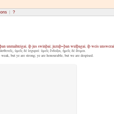
ions
?
þan
unmahteigai
,
iþ
jus
swinþai
;
juzuþ~þan
wulþagai
,
iþ
weis
unswera
σθενεῖς, ὑμεῖς δὲ ἰσχυροί: ὑμεῖς ἔνδοξοι, ἡμεῖς δὲ ἄτιμοι.
e weak, but ye are strong; ye are honourable, but we are despised.