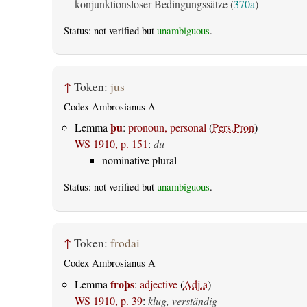
konjunktionsloser Bedingungssätze (
370a
)
Status: not verified but
unambiguous
.
↑
Token:
jus
Codex Ambrosianus A
þu
Lemma
:
pronoun, personal
(
Pers.Pron
)
WS 1910, p. 151
:
du
nominative plural
Status: not verified but
unambiguous
.
↑
Token:
frodai
Codex Ambrosianus A
froþs
Lemma
:
adjective
(
Adj.a
)
WS 1910, p. 39
:
klug, verständig