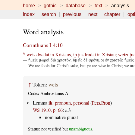
home
gothic
database
text
analysis
index
search
previous
next
chapter
opt
Word analysis
Corinthians I 4:10
weis
dwalai
in
Xristaus
,
iþ
jus
frodai
in
Xristau
;
weizuþ~
A
— ἡμεῖς μωροὶ διὰ χριστόν, ὑμεῖς δὲ φρόνιμοι ἐν χριστῷ: ἡμεῖς ἀ
— We are fools for Christ's sake, but ye are wise in Christ; we ar
↑
Token:
weis
Codex Ambrosianus A
ik
Lemma
:
pronoun, personal
(
Pers.Pron
)
WS 1910, p. 66
:
ich
nominative plural
Status: not verified but
unambiguous
.