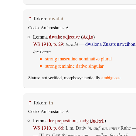
↑
Token:
dwalai
Codex Ambrosianus A
dwals
Lemma
:
adjective
(
Adj.a
)
WS 1910, p. 29
:
töricht
—
dwalona Zusatz usweihon
ins Leere
strong masculine nominative plural
strong feminine dative singular
Status: not verified, morphosyntactically
ambiguous
.
↑
Token:
in
Codex Ambrosianus A
in
Lemma
:
preposition, +adg
(
Indecl.
)
WS 1910, p. 66
:
I.
m. Dativ
in, auf, an, unter
Ruhe —
— III.
m. Genitiv
wegen, um __ willen, für, durch