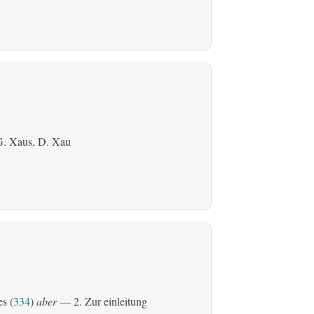
G. Xaus, D. Xau
es (
334
)
aber
— 2. Zur einleitung