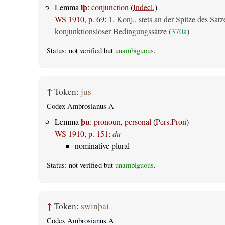
iþ
Lemma
:
conjunction
(
Indecl.
)
WS 1910, p. 69
:
1. Konj., stets an der Spitze des Satz
konjunktionsloser Bedingungssätze (
370a
)
Status: not verified but
unambiguous
.
↑
Token:
jus
Codex Ambrosianus A
þu
Lemma
:
pronoun, personal
(
Pers.Pron
)
WS 1910, p. 151
:
du
nominative plural
Status: not verified but
unambiguous
.
↑
Token:
swinþai
Codex Ambrosianus A