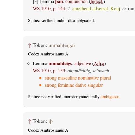
þan
[3] Lemma
:
conjunction
(
Indecl.
)
WS 1910, p. 144
:
2.
anreihend-adversat. Konj.
(ung
δέ
Status:
verified
and/or disambiguated.
↑
Token:
unmahteigai
Codex Ambrosianus A
unmahteigs
Lemma
:
adjective
(
Adj.a
)
WS 1910, p. 159
:
ohnmächtig, schwach
strong masculine nominative plural
strong feminine dative singular
Status: not verified, morphosyntactically
ambiguous
.
↑
Token:
iþ
Codex Ambrosianus A