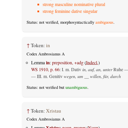
strong masculine nominative plural
strong feminine dative singular
Status: not verified, morphosyntactically
ambiguous
.
↑
Token:
in
Codex Ambrosianus A
in
Lemma
:
preposition, +adg
(
Indecl.
)
WS 1910, p. 66
:
I.
m. Dativ
in, auf, an, unter
Ruhe —
— III.
m. Genitiv
wegen, um __ willen, für, durch
Status: not verified but
unambiguous
.
↑
Token:
Xristau
Codex Ambrosianus A
Xristus
Lemma
:
noun, proper
(
Noun
)