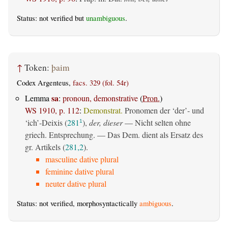
Status: not verified but
unambiguous
.
↑
Token:
þaim
Codex Argenteus,
facs. 329 (fol. 54r)
sa
Lemma
:
pronoun, demonstrative
(
Pron.
)
WS 1910, p. 112
:
Demonstrat.
Pronomen der ‘der’- und
‘ich’-Deixis (
281
),
der, dieser
— Nicht selten ohne
1
griech. Entsprechung. — Das Dem. dient als Ersatz des
gr. Artikels (
281,2
).
masculine dative plural
feminine dative plural
neuter dative plural
Status: not verified, morphosyntactically
ambiguous
.