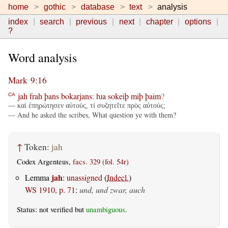
home
gothic
database
text
analysis
index
search
previous
next
chapter
options
?
Word analysis
Mark 9:16
jah
frah
þans
bokarjans
:
ƕa
sokeiþ
miþ
þaim
?
CA
— καὶ ἐπηρώτησεν αὐτούς, τί συζητεῖτε πρὸς αὐτούς;
— And he asked the scribes, What question ye with them?
↑
Token:
jah
Codex Argenteus,
facs. 329 (fol. 54r)
jah
Lemma
:
unassigned
(
Indecl.
)
WS 1910, p. 71
:
und, und zwar, auch
Status: not verified but
unambiguous
.