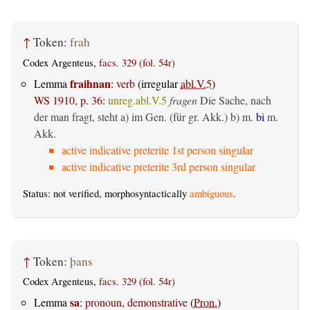
↑
Token:
frah
Codex Argenteus,
facs. 329 (fol. 54r)
fraihnan
Lemma
:
verb
(irregular
abl.V.5
)
WS 1910, p. 36
:
unreg.abl.V.5
fragen
Die Sache, nach
der man fragt, steht a) im Gen. (für gr. Akk.) b) m.
bi
m.
Akk.
active indicative preterite 1st person singular
active indicative preterite 3rd person singular
Status: not verified, morphosyntactically
ambiguous
.
↑
Token:
þans
Codex Argenteus,
facs. 329 (fol. 54r)
sa
Lemma
:
pronoun, demonstrative
(
Pron.
)