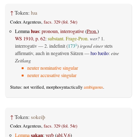
↑
Token:
ƕa
Codex Argenteus,
facs. 329 (fol. 54r)
ƕas
Lemma
:
pronoun, interrogative
(
Pron.
)
WS 1910, p. 62
:
substant. Frage-Pron.
wer?
1.
interrogativ
— 2.
indefinit
(
173
)
irgend einer
stets
1
affirmativ, auch in negativen Sätzen —
ƕo ƕeilo
:
eine
Zeitlang
neuter nominative singular
neuter accusative singular
Status: not verified, morphosyntactically
ambiguous
.
↑
Token:
sokeiþ
Codex Argenteus,
facs. 329 (fol. 54r)
sakan
Lemma
:
verb
(
abl.V.6
)