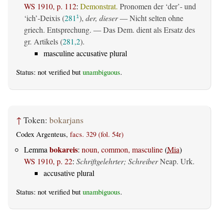
WS 1910, p. 112
:
Demonstrat.
Pronomen der ‘der’- und
‘ich’-Deixis (
281
),
der, dieser
— Nicht selten ohne
1
griech. Entsprechung. — Das Dem. dient als Ersatz des
gr. Artikels (
281,2
).
masculine accusative plural
Status: not verified but
unambiguous
.
↑
Token:
bokarjans
Codex Argenteus,
facs. 329 (fol. 54r)
bokareis
Lemma
:
noun, common, masculine
(
Mia
)
WS 1910, p. 22
:
Schriftgelehrter; Schreiber
Neap. Urk.
accusative plural
Status: not verified but
unambiguous
.