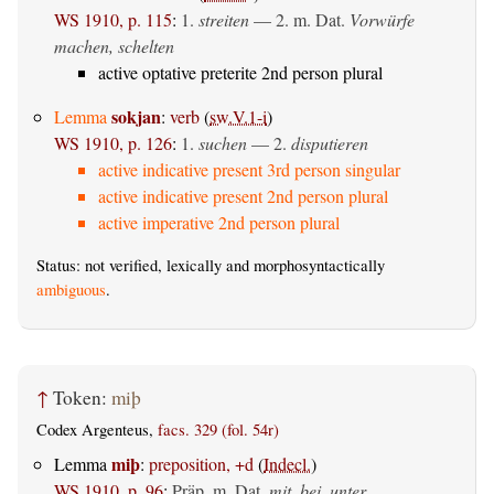
WS 1910, p. 115
:
1.
streiten
— 2.
m. Dat.
Vorwürfe
machen, schelten
active optative preterite 2nd person plural
sokjan
Lemma
:
verb
(
sw.V.1-i
)
WS 1910, p. 126
:
1.
suchen
— 2.
disputieren
active indicative present 3rd person singular
active indicative present 2nd person plural
active imperative 2nd person plural
Status: not verified, lexically and morphosyntactically
ambiguous
.
↑
Token:
miþ
Codex Argenteus,
facs. 329 (fol. 54r)
miþ
Lemma
:
preposition, +d
(
Indecl.
)
WS 1910, p. 96
:
Präp. m. Dat.
mit, bei, unter