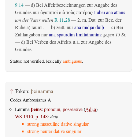
9,14
— d) Bei Affektbezeichnungen zur Angabe des
Grundes nur
·
liubai ana attans
ἀγαπητοὶ διὰ τοὺς πατέρας
um der Väter willen
R 11,28
— 2.
m. Dat. zur Bez. der
Ruhe
a)
räuml.
— b)
zeitl.
nur
ana midjai dulþ
— c) Bei
Zahlangaben nur
ana spaurdim fimftaihunim
:
gegen 15 St.
— d) Bei Verben des Affekts u.ä. zur Angabe des
Grundes
Status: not verified, lexically
ambiguous
.
↑
Token:
þeinamma
Codex Ambrosianus A
þeins
Lemma
:
pronoun, possessive
(
Adj.a
)
WS 1910, p. 148
:
dein
strong masculine dative singular
strong neuter dative singular