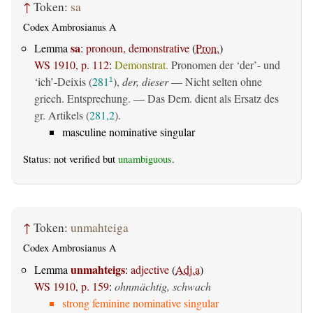
↑
Token:
sa
Codex Ambrosianus A
sa
Lemma
:
pronoun, demonstrative
(
Pron.
)
WS 1910, p. 112
:
Demonstrat.
Pronomen der ‘der’- und
‘ich’-Deixis (
281
),
der, dieser
— Nicht selten ohne
1
griech. Entsprechung. — Das Dem. dient als Ersatz des
gr. Artikels (
281,2
).
masculine nominative singular
Status: not verified but
unambiguous
.
↑
Token:
unmahteiga
Codex Ambrosianus A
unmahteigs
Lemma
:
adjective
(
Adj.a
)
WS 1910, p. 159
:
ohnmächtig, schwach
strong feminine nominative singular