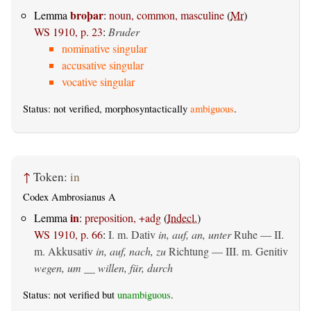
broþar
Lemma
:
noun, common, masculine
(
Mr
)
WS 1910, p. 23
:
Bruder
nominative singular
accusative singular
vocative singular
Status: not verified, morphosyntactically
ambiguous
.
↑
Token:
in
Codex Ambrosianus A
in
Lemma
:
preposition, +adg
(
Indecl.
)
WS 1910, p. 66
:
I.
m. Dativ
in, auf, an, unter
Ruhe — II.
m. Akkusativ
in, auf, nach, zu
Richtung — III.
m. Genitiv
wegen, um __ willen, für, durch
Status: not verified but
unambiguous
.