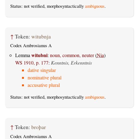
Status: not verified, morphosyntactically
ambiguous
.
↑
Token:
witubnja
Codex Ambrosianus A
witubni
Lemma
:
noun, common, neuter
(
Nia
)
WS 1910, p. 177
:
Kenntnis, Erkenntnis
dative singular
nominative plural
accusative plural
Status: not verified, morphosyntactically
ambiguous
.
↑
Token:
broþar
Codex Ambrosianus A