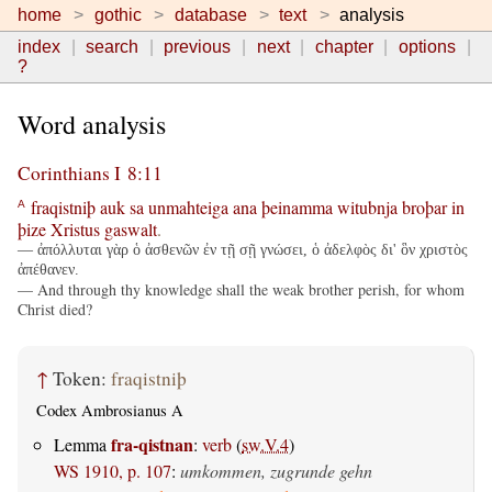
home
gothic
database
text
analysis
index
search
previous
next
chapter
options
?
Word analysis
Corinthians I 8:11
fraqistniþ
auk
sa
unmahteiga
ana
þeinamma
witubnja
broþar
in
A
þize
Xristus
gaswalt
.
— ἀπόλλυται γὰρ ὁ ἀσθενῶν ἐν τῇ σῇ γνώσει, ὁ ἀδελφὸς δι' ὃν χριστὸς
ἀπέθανεν.
— And through thy knowledge shall the weak brother perish, for whom
Christ died?
↑
Token:
fraqistniþ
Codex Ambrosianus A
fra-qistnan
Lemma
:
verb
(
sw.V.4
)
WS 1910, p. 107
:
umkommen, zugrunde gehn