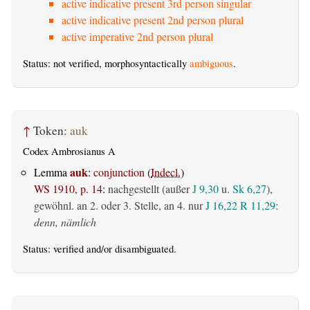
active indicative present 3rd person singular
active indicative present 2nd person plural
active imperative 2nd person plural
Status: not verified, morphosyntactically
ambiguous
.
↑
Token:
auk
Codex Ambrosianus A
auk
Lemma
:
conjunction
(
Indecl.
)
WS 1910, p. 14
:
nachgestellt (außer
J 9,30
u.
Sk 6,27
),
gewöhnl. an 2. oder 3. Stelle, an 4. nur
J 16,22
R 11,29
:
denn, nämlich
Status:
verified
and/or disambiguated.