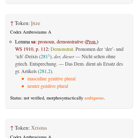
↑
Token:
þize
Codex Ambrosianus A
sa
Lemma
:
pronoun, demonstrative
(
Pron.
)
WS 1910, p. 112
:
Demonstrat.
Pronomen der ‘der’- und
‘ich’-Deixis (
281
),
der, dieser
— Nicht selten ohne
1
griech. Entsprechung. — Das Dem. dient als Ersatz des
gr. Artikels (
281,2
).
masculine genitive plural
neuter genitive plural
Status: not verified, morphosyntactically
ambiguous
.
↑
Token:
Xristus
Codex Ambrosianus A