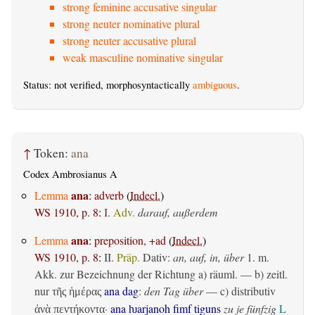
strong feminine accusative singular
strong neuter nominative plural
strong neuter accusative plural
weak masculine nominative singular
Status: not verified, morphosyntactically
ambiguous
.
↑
Token:
ana
Codex Ambrosianus A
ana
Lemma
:
adverb
(
Indecl.
)
WS 1910, p. 8
:
I.
Adv.
darauf, außerdem
ana
Lemma
:
preposition, +ad
(
Indecl.
)
WS 1910, p. 8
:
II.
Präp.
Dativ
:
an, auf, in, über
1.
m.
Akk. zur Bezeichnung der Richtung
a)
räuml.
— b)
zeitl.
nur
ana dag
:
den Tag über
— c)
distributiv
τῆς ἡμέρας
·
ana ƕarjanoh fimf tiguns
zu je fünfzig
L
ἀνὰ πεντήκοντα