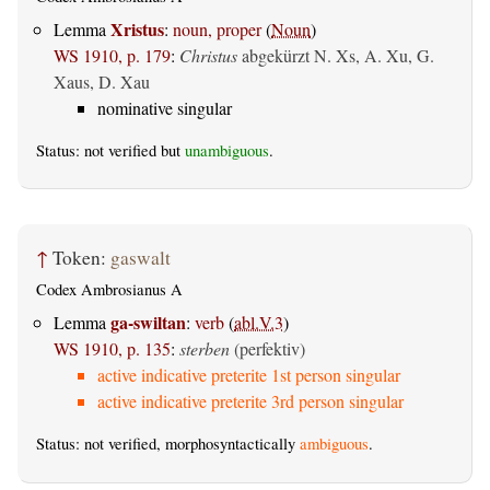
Xristus
Lemma
:
noun, proper
(
Noun
)
WS 1910, p. 179
:
Christus
abgekürzt N. Xs, A. Xu, G.
Xaus, D. Xau
nominative singular
Status: not verified but
unambiguous
.
↑
Token:
gaswalt
Codex Ambrosianus A
ga-swiltan
Lemma
:
verb
(
abl.V.3
)
WS 1910, p. 135
:
sterben
(perfektiv)
active indicative preterite 1st person singular
active indicative preterite 3rd person singular
Status: not verified, morphosyntactically
ambiguous
.