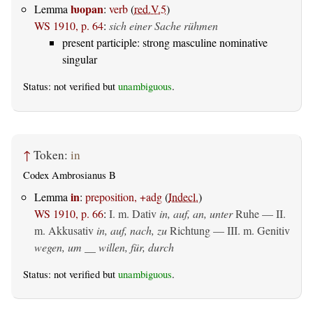
ƕopan
Lemma
:
verb
(
red.V.5
)
WS 1910, p. 64
:
sich einer Sache rühmen
present participle: strong masculine nominative
singular
Status: not verified but
unambiguous
.
↑
Token:
in
Codex Ambrosianus B
in
Lemma
:
preposition, +adg
(
Indecl.
)
WS 1910, p. 66
:
I.
m. Dativ
in, auf, an, unter
Ruhe — II.
m. Akkusativ
in, auf, nach, zu
Richtung — III.
m. Genitiv
wegen, um __ willen, für, durch
Status: not verified but
unambiguous
.