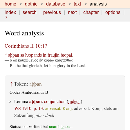
home
gothic
database
text
analysis
index
search
previous
next
chapter
options
?
Word analysis
Corinthians II 10:17
aþþan
sa
ƕopands
in
fraujin
ƕopai
.
B
— ὁ δὲ καυχώμενος ἐν κυρίῳ καυχάσθω:
— But he that glorieth, let him glory in the Lord.
↑
Token:
aþþan
Codex Ambrosianus B
aþþan
Lemma
:
conjunction
(
Indecl.
)
WS 1910, p. 13
:
adversat. Konj.
adversat. Konj., stets am
Satzanfang
aber doch
Status: not verified but
unambiguous
.