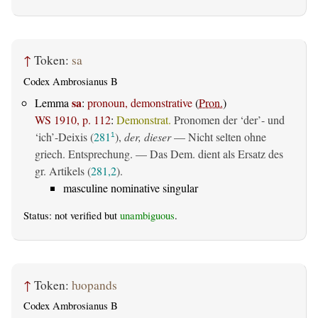
↑
Token:
sa
Codex Ambrosianus B
sa
Lemma
:
pronoun, demonstrative
(
Pron.
)
WS 1910, p. 112
:
Demonstrat.
Pronomen der ‘der’- und
‘ich’-Deixis (
281
),
der, dieser
— Nicht selten ohne
1
griech. Entsprechung. — Das Dem. dient als Ersatz des
gr. Artikels (
281,2
).
masculine nominative singular
Status: not verified but
unambiguous
.
↑
Token:
ƕopands
Codex Ambrosianus B