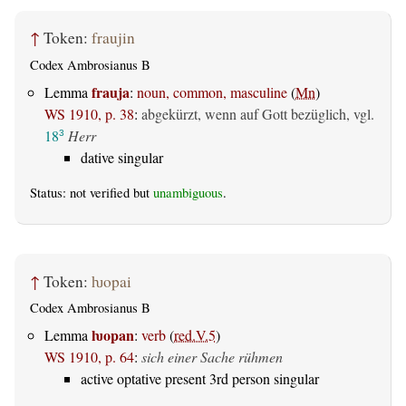
↑
Token:
fraujin
Codex Ambrosianus B
frauja
Lemma
:
noun, common, masculine
(
Mn
)
WS 1910, p. 38
:
abgekürzt, wenn auf Gott bezüglich, vgl.
18
Herr
3
dative singular
Status: not verified but
unambiguous
.
↑
Token:
ƕopai
Codex Ambrosianus B
ƕopan
Lemma
:
verb
(
red.V.5
)
WS 1910, p. 64
:
sich einer Sache rühmen
active optative present 3rd person singular