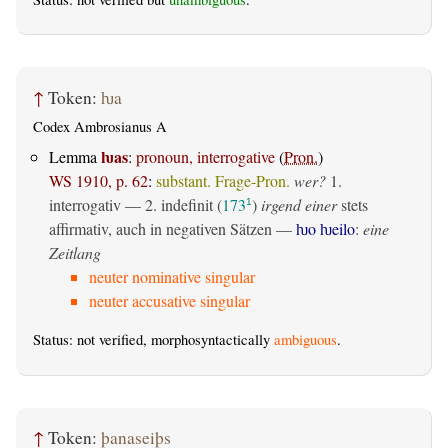
↑
Token:
ƕa
Codex Ambrosianus A
ƕas
Lemma
:
pronoun, interrogative
(
Pron.
)
WS 1910, p. 62
:
substant. Frage-Pron.
wer?
1.
interrogativ
— 2.
indefinit
(
173
)
irgend einer
stets
1
affirmativ, auch in negativen Sätzen —
ƕo ƕeilo
:
eine
Zeitlang
neuter nominative singular
neuter accusative singular
Status: not verified, morphosyntactically
ambiguous
.
↑
Token:
þanaseiþs