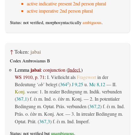
active indicative present 2nd person plural
active imperative 2nd person plural
Status: not verified, morphosyntactically
ambiguous
.
↑
Token:
jabai
Codex Ambrosianus B
jabai
Lemma
:
conjunction
(
Indecl.
)
WS 1910, p. 71
:
I. Vielleicht als
Fragewort
in der
Bedeutung ‘
ob
’ belegt (
364
)
J 9,25
u.
Mc 8,12
— II.
2
Konj.
wenn
: 1. In realer Bedingung m. Indik. verbunden
(
367,1
) f.
m. Ind. o.
m. Konj. — 2. In potentialer
ἐι
ἐάν
Bedingung m. Optat. Präs. verbunden (
367,2
) f.
m. Ind.
ἐι
Präs. o.
m. Konj. Aor. — 3. In irrealer Bedingung m.
ἐάν
Optat. Prät. (
367,3
) f.
m. Ind. Imperf.
ἐι
Status: not verified but
unambiguous
.