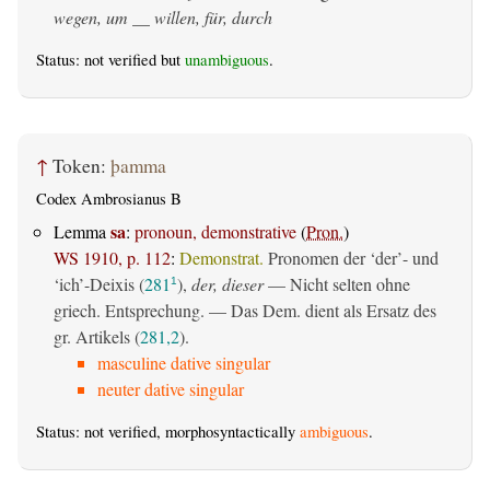
wegen, um __ willen, für, durch
Status: not verified but
unambiguous
.
↑
Token:
þamma
Codex Ambrosianus B
sa
Lemma
:
pronoun, demonstrative
(
Pron.
)
WS 1910, p. 112
:
Demonstrat.
Pronomen der ‘der’- und
‘ich’-Deixis (
281
),
der, dieser
— Nicht selten ohne
1
griech. Entsprechung. — Das Dem. dient als Ersatz des
gr. Artikels (
281,2
).
masculine dative singular
neuter dative singular
Status: not verified, morphosyntactically
ambiguous
.