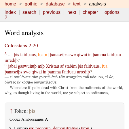
home
gothic
database
text
analysis
index
search
previous
next
chapter
options
?
Word analysis
Colossians 2:20
....
þis
fairƕaus
,
ƕa[n]
þanaseiþs
swe
qiwai
in
þamma
fairƕau
A
urrediþ
?
jabai
gaswultuþ
miþ
Xristau
af
stabim
þis
fairƕaus
,
ƕa
B
þanaseiþs
swe
qiwai
in
þamma
fairƕau
urrediþ
?
— εἰ ἀπεθάνετε σὺν χριστῷ ἀπὸ τῶν στοιχείων τοῦ κόσμου, τί ὡς
ζῶντες ἐν κόσμῳ δογματίζεσθε,
— Wherefore if ye be dead with Christ from the rudiments of the world,
why, as though living in the world, are ye subject to ordinances,
↑
Token:
þis
Codex Ambrosianus A
sa
Lemma
:
pronoun, demonstrative
(
Pron.
)