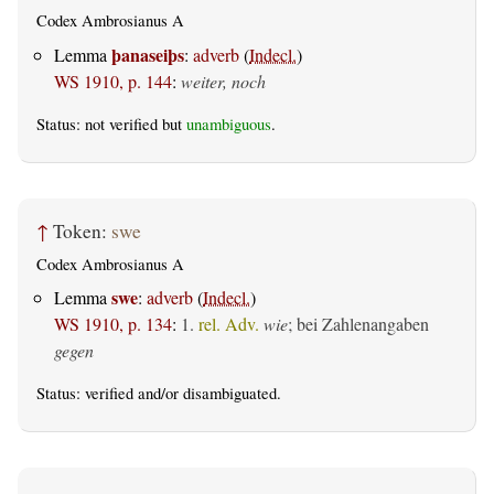
Codex Ambrosianus A
þanaseiþs
Lemma
:
adverb
(
Indecl.
)
WS 1910, p. 144
:
weiter, noch
Status: not verified but
unambiguous
.
↑
Token:
swe
Codex Ambrosianus A
swe
Lemma
:
adverb
(
Indecl.
)
WS 1910, p. 134
:
1.
rel. Adv.
wie
; bei Zahlenangaben
gegen
Status:
verified
and/or disambiguated.