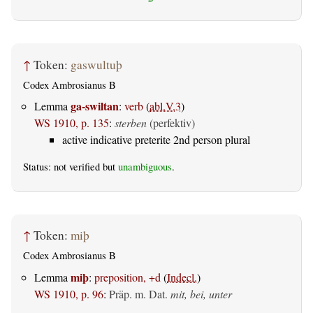
↑
Token:
gaswultuþ
Codex Ambrosianus B
ga-swiltan
Lemma
:
verb
(
abl.V.3
)
WS 1910, p. 135
:
sterben
(perfektiv)
active indicative preterite 2nd person plural
Status: not verified but
unambiguous
.
↑
Token:
miþ
Codex Ambrosianus B
miþ
Lemma
:
preposition, +d
(
Indecl.
)
WS 1910, p. 96
:
Präp. m. Dat.
mit, bei, unter