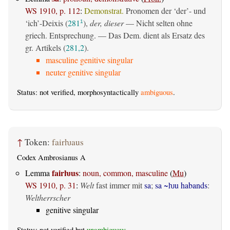
WS 1910, p. 112
:
Demonstrat.
Pronomen der ‘der’- und
‘ich’-Deixis (
281
),
der, dieser
— Nicht selten ohne
1
griech. Entsprechung. — Das Dem. dient als Ersatz des
gr. Artikels (
281,2
).
masculine genitive singular
neuter genitive singular
Status: not verified, morphosyntactically
ambiguous
.
↑
Token:
fairƕaus
Codex Ambrosianus A
fairƕus
Lemma
:
noun, common, masculine
(
Mu
)
WS 1910, p. 31
:
Welt
fast immer mit
sa
;
sa ~ƕu habands
:
Weltherrscher
genitive singular
Status: not verified but
unambiguous
.