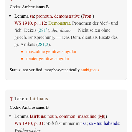
Codex Ambrosianus B
sa
Lemma
:
pronoun, demonstrative
(
Pron.
)
WS 1910, p. 112
:
Demonstrat.
Pronomen der ‘der’- und
‘ich’-Deixis (
281
),
der, dieser
— Nicht selten ohne
1
griech. Entsprechung. — Das Dem. dient als Ersatz des
gr. Artikels (
281,2
).
masculine genitive singular
neuter genitive singular
Status: not verified, morphosyntactically
ambiguous
.
↑
Token:
fairƕaus
Codex Ambrosianus B
fairƕus
Lemma
:
noun, common, masculine
(
Mu
)
WS 1910, p. 31
:
Welt
fast immer mit
sa
;
sa ~ƕu habands
:
Weltherrscher