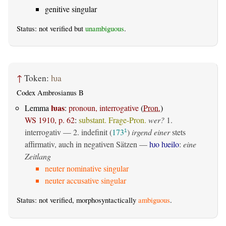
genitive singular
Status: not verified but
unambiguous
.
↑
Token:
ƕa
Codex Ambrosianus B
ƕas
Lemma
:
pronoun, interrogative
(
Pron.
)
WS 1910, p. 62
:
substant. Frage-Pron.
wer?
1.
interrogativ
— 2.
indefinit
(
173
)
irgend einer
stets
1
affirmativ, auch in negativen Sätzen —
ƕo ƕeilo
:
eine
Zeitlang
neuter nominative singular
neuter accusative singular
Status: not verified, morphosyntactically
ambiguous
.