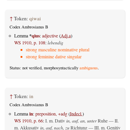
↑
Token:
qiwai
Codex Ambrosianus B
*
qius
Lemma
:
adjective
(
Adj.a
)
WS 1910, p. 108
:
lebendig
strong masculine nominative plural
strong feminine dative singular
Status: not verified, morphosyntactically
ambiguous
.
↑
Token:
in
Codex Ambrosianus B
in
Lemma
:
preposition, +adg
(
Indecl.
)
WS 1910, p. 66
:
I.
m. Dativ
in, auf, an, unter
Ruhe — II.
m. Akkusativ
in, auf, nach, zu
Richtung — III.
m. Genitiv