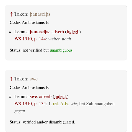
↑
Token:
þanaseiþs
Codex Ambrosianus B
þanaseiþs
Lemma
:
adverb
(
Indecl.
)
WS 1910, p. 144
:
weiter, noch
Status: not verified but
unambiguous
.
↑
Token:
swe
Codex Ambrosianus B
swe
Lemma
:
adverb
(
Indecl.
)
WS 1910, p. 134
:
1.
rel. Adv.
wie
; bei Zahlenangaben
gegen
Status:
verified
and/or disambiguated.