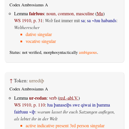
Codex Ambrosianus A
fairƕus
Lemma
:
noun, common, masculine
(
Mu
)
WS 1910, p. 31
:
Welt
fast immer mit
sa
;
sa ~ƕu habands
:
Weltherrscher
dative singular
vocative singular
Status: not verified, morphosyntactically
ambiguous
.
↑
Token:
urrediþ
Codex Ambrosianus A
ur-redan
Lemma
:
verb
(
red.-abl.V.
)
WS 1910, p. 110
:
ƕa þanaseiþs swe qiwai in þamma
fairƕau ~iþ
:
warum lasset ihr euch Satzungen auflegen,
als lebtet ihr in der Welt
active indicative present 3rd person singular