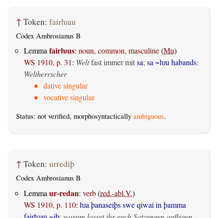
↑
Token:
fairƕau
Codex Ambrosianus B
fairƕus
Lemma
:
noun, common, masculine
(
Mu
)
WS 1910, p. 31
:
Welt
fast immer mit
sa
;
sa ~ƕu habands
:
Weltherrscher
dative singular
vocative singular
Status: not verified, morphosyntactically
ambiguous
.
↑
Token:
urrediþ
Codex Ambrosianus B
ur-redan
Lemma
:
verb
(
red.-abl.V.
)
WS 1910, p. 110
:
ƕa þanaseiþs swe qiwai in þamma
fairƕau ~iþ
:
warum lasset ihr euch Satzungen auflegen,