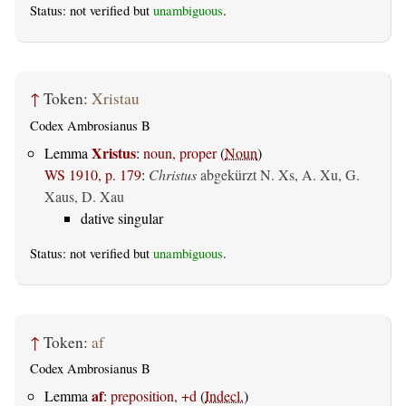
Status: not verified but
unambiguous
.
↑
Token:
Xristau
Codex Ambrosianus B
Xristus
Lemma
:
noun, proper
(
Noun
)
WS 1910, p. 179
:
Christus
abgekürzt N. Xs, A. Xu, G.
Xaus, D. Xau
dative singular
Status: not verified but
unambiguous
.
↑
Token:
af
Codex Ambrosianus B
af
Lemma
:
preposition, +d
(
Indecl.
)