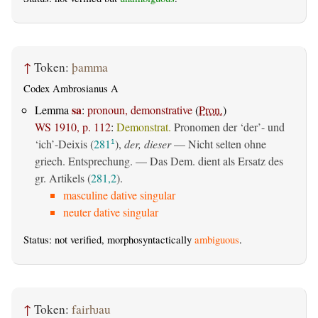
↑
Token:
þamma
Codex Ambrosianus A
sa
Lemma
:
pronoun, demonstrative
(
Pron.
)
WS 1910, p. 112
:
Demonstrat.
Pronomen der ‘der’- und
‘ich’-Deixis (
281
),
der, dieser
— Nicht selten ohne
1
griech. Entsprechung. — Das Dem. dient als Ersatz des
gr. Artikels (
281,2
).
masculine dative singular
neuter dative singular
Status: not verified, morphosyntactically
ambiguous
.
↑
Token:
fairƕau