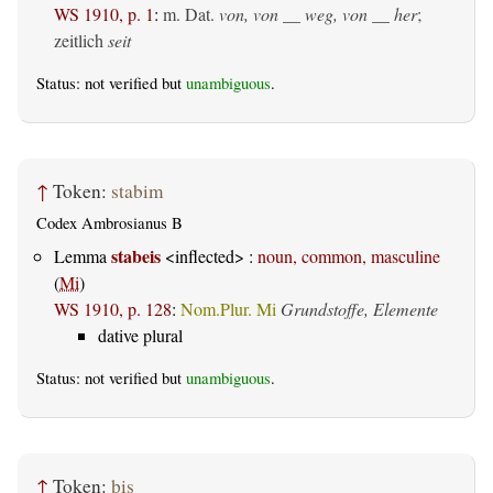
WS 1910, p. 1
:
m. Dat.
von, von __ weg, von __ her
;
zeitlich
seit
Status: not verified but
unambiguous
.
↑
Token:
stabim
Codex Ambrosianus B
stabeis
Lemma
<inflected> :
noun, common, masculine
(
Mi
)
WS 1910, p. 128
:
Nom.Plur. Mi
Grundstoffe, Elemente
dative plural
Status: not verified but
unambiguous
.
↑
Token:
þis