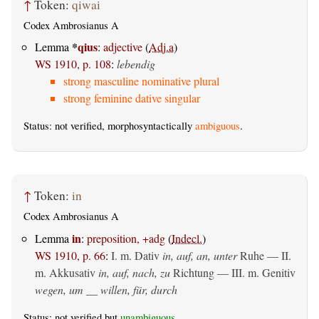
↑
Token:
qiwai
Codex Ambrosianus A
*
qius
Lemma
:
adjective
(
Adj.a
)
WS 1910, p. 108
:
lebendig
strong masculine nominative plural
strong feminine dative singular
Status: not verified, morphosyntactically
ambiguous
.
↑
Token:
in
Codex Ambrosianus A
in
Lemma
:
preposition, +adg
(
Indecl.
)
WS 1910, p. 66
:
I.
m. Dativ
in, auf, an, unter
Ruhe — II.
m. Akkusativ
in, auf, nach, zu
Richtung — III.
m. Genitiv
wegen, um __ willen, für, durch
Status: not verified but
unambiguous
.