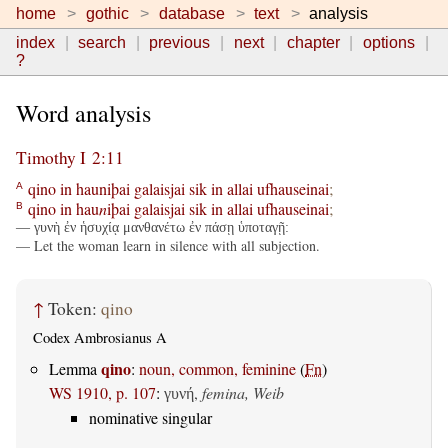
home
gothic
database
text
analysis
index
search
previous
next
chapter
options
?
Word analysis
Timothy I 2:11
qino
in
hauniþai
galaisjai
sik
in
allai
ufhauseinai
;
A
qino
in
hau
n
iþai
galaisjai
sik
in
allai
ufhauseinai
;
B
— γυνὴ ἐν ἡσυχίᾳ μανθανέτω ἐν πάσῃ ὑποταγῇ:
— Let the woman learn in silence with all subjection.
↑
Token:
qino
Codex Ambrosianus A
qino
Lemma
:
noun, common, feminine
(
Fn
)
WS 1910, p. 107
:
,
femina, Weib
γυνή
nominative singular