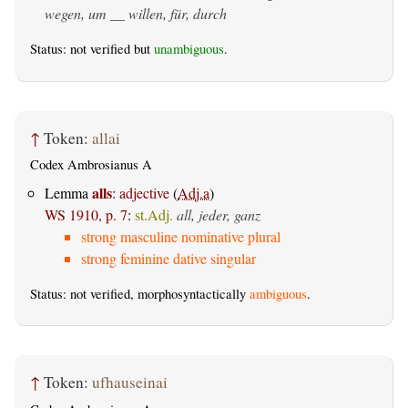
wegen, um __ willen, für, durch
Status: not verified but
unambiguous
.
↑
Token:
allai
Codex Ambrosianus A
alls
Lemma
:
adjective
(
Adj.a
)
WS 1910, p. 7
:
st.Adj.
all, jeder, ganz
strong masculine nominative plural
strong feminine dative singular
Status: not verified, morphosyntactically
ambiguous
.
↑
Token:
ufhauseinai