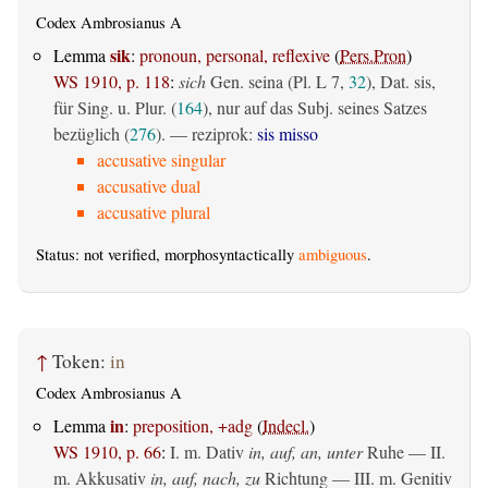
Codex Ambrosianus A
sik
Lemma
:
pronoun, personal, reflexive
(
Pers.Pron
)
WS 1910, p. 118
:
sich
Gen. seina (Pl. L 7,
32
), Dat. sis,
für Sing. u. Plur. (
164
), nur auf das Subj. seines Satzes
bezüglich (
276
). — reziprok:
sis misso
accusative singular
accusative dual
accusative plural
Status: not verified, morphosyntactically
ambiguous
.
↑
Token:
in
Codex Ambrosianus A
in
Lemma
:
preposition, +adg
(
Indecl.
)
WS 1910, p. 66
:
I.
m. Dativ
in, auf, an, unter
Ruhe — II.
m. Akkusativ
in, auf, nach, zu
Richtung — III.
m. Genitiv