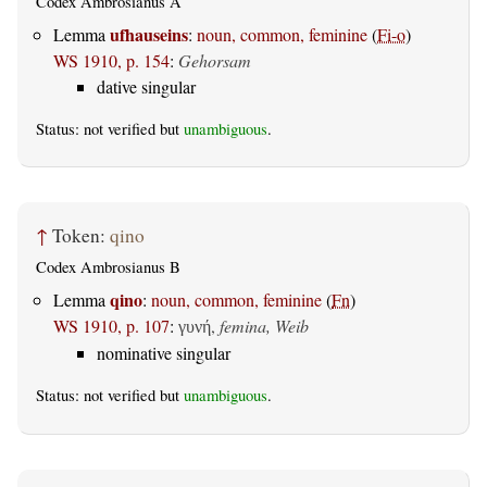
Codex Ambrosianus A
ufhauseins
Lemma
:
noun, common, feminine
(
Fi-o
)
WS 1910, p. 154
:
Gehorsam
dative singular
Status: not verified but
unambiguous
.
↑
Token:
qino
Codex Ambrosianus B
qino
Lemma
:
noun, common, feminine
(
Fn
)
WS 1910, p. 107
:
,
femina, Weib
γυνή
nominative singular
Status: not verified but
unambiguous
.