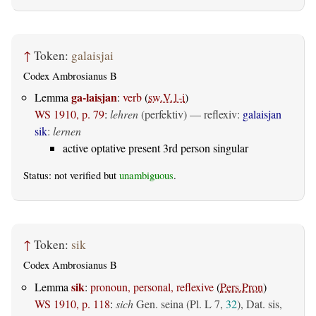
↑
Token:
galaisjai
Codex Ambrosianus B
ga-laisjan
Lemma
:
verb
(
sw.V.1-i
)
WS 1910, p. 79
:
lehren
(perfektiv)
—
reflexiv
:
galaisjan
sik
:
lernen
active optative present 3rd person singular
Status: not verified but
unambiguous
.
↑
Token:
sik
Codex Ambrosianus B
sik
Lemma
:
pronoun, personal, reflexive
(
Pers.Pron
)
WS 1910, p. 118
:
sich
Gen. seina (Pl. L 7,
32
), Dat. sis,