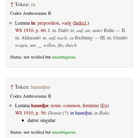
↑
Token:
in
Codex Ambrosianus B
in
Lemma
:
preposition, +adg
(
Indecl.
)
WS 1910, p. 66
:
I.
m. Dativ
in, auf, an, unter
Ruhe — II.
m. Akkusativ
in, auf, nach, zu
Richtung — III.
m. Genitiv
wegen, um __ willen, für, durch
Status: not verified but
unambiguous
.
↑
Token:
hauniþai
Codex Ambrosianus B
hauniþa
Lemma
:
noun, common, feminine
(
Fo
)
WS 1910, p. 56
:
Demut
(?):
in hauniþai
:
in Ruhe
dative singular
Status: not verified but
unambiguous
.