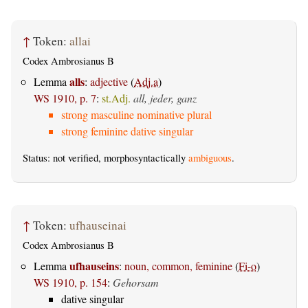
↑
Token:
allai
Codex Ambrosianus B
alls
Lemma
:
adjective
(
Adj.a
)
WS 1910, p. 7
:
st.Adj.
all, jeder, ganz
strong masculine nominative plural
strong feminine dative singular
Status: not verified, morphosyntactically
ambiguous
.
↑
Token:
ufhauseinai
Codex Ambrosianus B
ufhauseins
Lemma
:
noun, common, feminine
(
Fi-o
)
WS 1910, p. 154
:
Gehorsam
dative singular