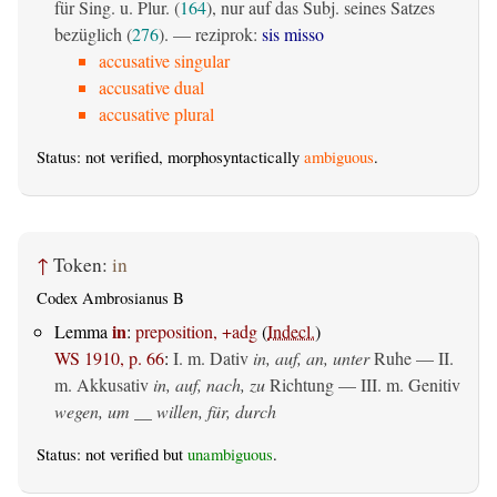
für Sing. u. Plur. (
164
), nur auf das Subj. seines Satzes
bezüglich (
276
). — reziprok:
sis misso
accusative singular
accusative dual
accusative plural
Status: not verified, morphosyntactically
ambiguous
.
↑
Token:
in
Codex Ambrosianus B
in
Lemma
:
preposition, +adg
(
Indecl.
)
WS 1910, p. 66
:
I.
m. Dativ
in, auf, an, unter
Ruhe — II.
m. Akkusativ
in, auf, nach, zu
Richtung — III.
m. Genitiv
wegen, um __ willen, für, durch
Status: not verified but
unambiguous
.