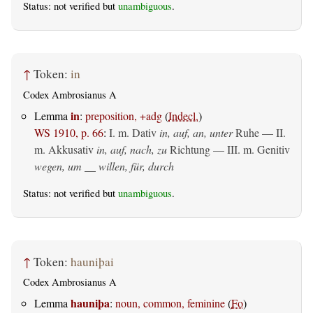
Status: not verified but
unambiguous
.
↑
Token:
in
Codex Ambrosianus A
in
Lemma
:
preposition, +adg
(
Indecl.
)
WS 1910, p. 66
:
I.
m. Dativ
in, auf, an, unter
Ruhe — II.
m. Akkusativ
in, auf, nach, zu
Richtung — III.
m. Genitiv
wegen, um __ willen, für, durch
Status: not verified but
unambiguous
.
↑
Token:
hauniþai
Codex Ambrosianus A
hauniþa
Lemma
:
noun, common, feminine
(
Fo
)