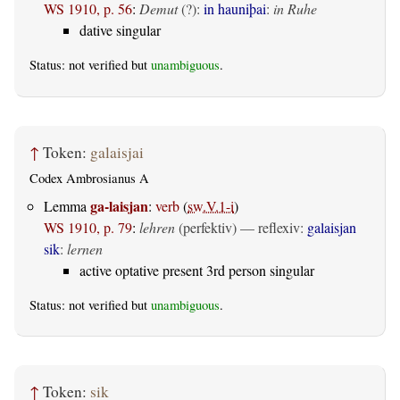
WS 1910, p. 56
:
Demut
(?):
in hauniþai
:
in Ruhe
dative singular
Status: not verified but
unambiguous
.
↑
Token:
galaisjai
Codex Ambrosianus A
ga-laisjan
Lemma
:
verb
(
sw.V.1-i
)
WS 1910, p. 79
:
lehren
(perfektiv)
—
reflexiv
:
galaisjan
sik
:
lernen
active optative present 3rd person singular
Status: not verified but
unambiguous
.
↑
Token:
sik