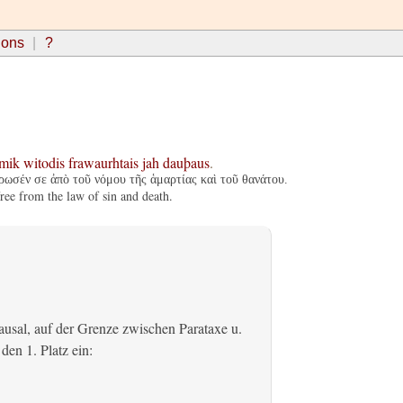
ions
?
mik
witodis
frawaurhtais
jah
dauþaus
.
ρωσέν σε ἀπὸ τοῦ νόμου τῆς ἁμαρτίας καὶ τοῦ θανάτου.
ree from the law of sin and death.
usal, auf der Grenze zwischen Parataxe u.
den 1. Platz ein: