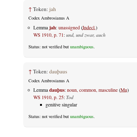
↑
Token:
jah
Codex Ambrosianus A
jah
Lemma
:
unassigned
(
Indecl.
)
WS 1910, p. 71
:
und, und zwar, auch
Status: not verified but
unambiguous
.
↑
Token:
dauþaus
Codex Ambrosianus A
dauþus
Lemma
:
noun, common, masculine
(
Mu
)
WS 1910, p. 25
:
Tod
genitive singular
Status: not verified but
unambiguous
.