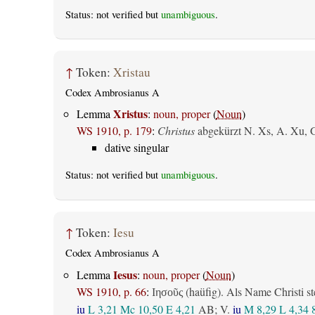
Status: not verified but
unambiguous
.
↑
Token:
Xristau
Codex Ambrosianus A
Xristus
Lemma
:
noun, proper
(
Noun
)
WS 1910, p. 179
:
Christus
abgekürzt N. Xs, A. Xu, 
dative singular
Status: not verified but
unambiguous
.
↑
Token:
Iesu
Codex Ambrosianus A
Iesus
Lemma
:
noun, proper
(
Noun
)
WS 1910, p. 66
:
(haüfig). Als Name Christi st
Ιησοῦς
iu
L 3,21
Mc 10,50
E 4,21
AB
; V.
iu
M 8,29
L 4,34