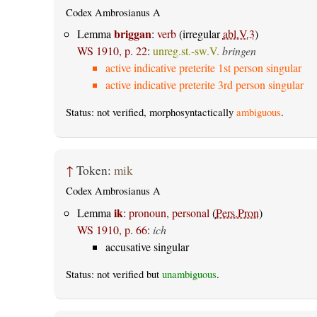
Codex Ambrosianus A
briggan
Lemma
:
verb
(irregular
abl.V.3
)
WS 1910, p. 22
:
unreg.st.-sw.V.
bringen
active indicative preterite 1st person singular
active indicative preterite 3rd person singular
Status: not verified, morphosyntactically
ambiguous
.
↑
Token:
mik
Codex Ambrosianus A
ik
Lemma
:
pronoun, personal
(
Pers.Pron
)
WS 1910, p. 66
:
ich
accusative singular
Status: not verified but
unambiguous
.