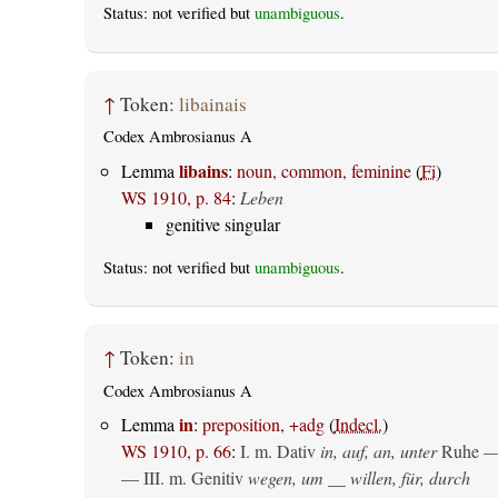
Status: not verified but
unambiguous
.
↑
Token:
libainais
Codex Ambrosianus A
libains
Lemma
:
noun, common, feminine
(
Fi
)
WS 1910, p. 84
:
Leben
genitive singular
Status: not verified but
unambiguous
.
↑
Token:
in
Codex Ambrosianus A
in
Lemma
:
preposition, +adg
(
Indecl.
)
WS 1910, p. 66
:
I.
m. Dativ
in, auf, an, unter
Ruhe —
— III.
m. Genitiv
wegen, um __ willen, für, durch