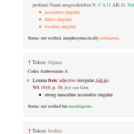
profaner Name ausgeschrieben N.
C 4,11
AB
; G.
Neh
accusative singular
dative singular
vocative singular
Status: not verified, morphosyntactically
ambiguous
.
↑
Token:
frijana
Codex Ambrosianus A
freis
Lemma
:
adjective
(irregular
Adj.ja
)
WS 1910, p. 38
:
frei von
Gen.
strong masculine accusative singular
Status: not verified but
unambiguous
.
↑
Token:
brahta