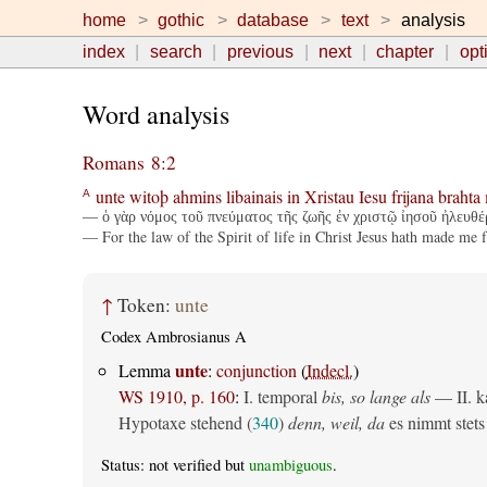
home
gothic
database
text
analysis
index
search
previous
next
chapter
opt
Word analysis
Romans 8:2
unte
witoþ
ahmins
libainais
in
Xristau
Iesu
frijana
brahta
A
— ὁ γὰρ νόμος τοῦ πνεύματος τῆς ζωῆς ἐν χριστῷ ἰησοῦ ἠλευθέ
— For the law of the Spirit of life in Christ Jesus hath made me f
↑
Token:
unte
Codex Ambrosianus A
unte
Lemma
:
conjunction
(
Indecl.
)
WS 1910, p. 160
:
I. temporal
bis, so lange als
— II. ka
Hypotaxe stehend (
340
)
denn, weil, da
es nimmt stets 
Status: not verified but
unambiguous
.