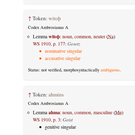
↑
Token:
witoþ
Codex Ambrosianus A
witoþ
Lemma
:
noun, common, neuter
(
Na
)
WS 1910, p. 177
:
Gesetz
nominative singular
accusative singular
Status: not verified, morphosyntactically
ambiguous
.
↑
Token:
ahmins
Codex Ambrosianus A
ahma
Lemma
:
noun, common, masculine
(
Mn
)
WS 1910, p. 3
:
Geist
genitive singular