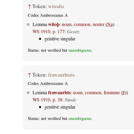
↑
Token:
witodis
Codex Ambrosianus A
witoþ
Lemma
:
noun, common, neuter
(
Na
)
WS 1910, p. 177
:
Gesetz
genitive singular
Status: not verified but
unambiguous
.
↑
Token:
frawaurhtais
Codex Ambrosianus A
frawaurhts
Lemma
:
noun, common, feminine
(
Fi
)
WS 1910, p. 38
:
Sünde
genitive singular
Status: not verified but
unambiguous
.