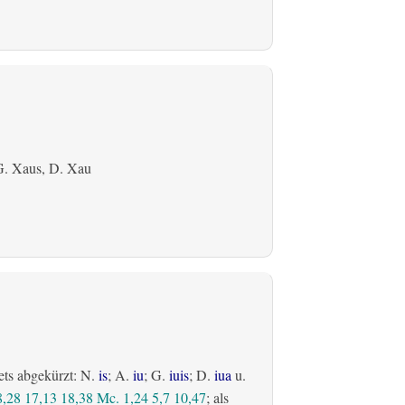
G. Xaus, D. Xau
ets abgekürzt: N.
is
; A.
iu
; G.
iuis
; D.
iua
u.
8,28
17,13
18,38
Mc. 1,24
5,7
10,47
; als