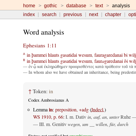
home
gothic
database
text
analysis
index
search
previous
next
chapter
opt
Word analysis
Ephesians 1:11
in
þammei
hlauts
gasatidai
wesum
,
fauragaredanai
bi
wilj
A
in
þammei
hlauts
gasatidai
wesum
,
faur
a
garedanai
b
i
w
i
l
B
— ἐν ᾧ καὶ ἐκληρώθημεν προορισθέντες κατὰ πρόθεσιν τοῦ τὰ π
— In whom also we have obtained an inheritance, being predestina
↑
Token:
in
Codex Ambrosianus A
in
Lemma
:
preposition, +adg
(
Indecl.
)
WS 1910, p. 66
:
I.
m. Dativ
in, auf, an, unter
Ruhe —
— III.
m. Genitiv
wegen, um __ willen, für, durch
Status: not verified but
unambiguous
.