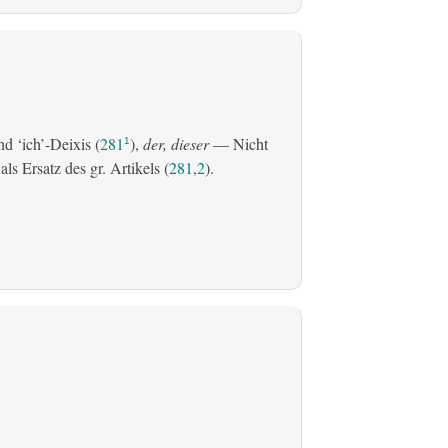
d ‘ich’-Deixis (
281
),
der, dieser
— Nicht
1
s Ersatz des gr. Artikels (
281,2
).