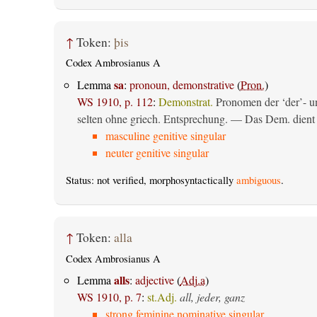
↑
Token:
þis
Codex Ambrosianus A
sa
Lemma
:
pronoun, demonstrative
(
Pron.
)
WS 1910, p. 112
:
Demonstrat.
Pronomen der ‘der’- un
selten ohne griech. Entsprechung. — Das Dem. dient al
masculine genitive singular
neuter genitive singular
Status: not verified, morphosyntactically
ambiguous
.
↑
Token:
alla
Codex Ambrosianus A
alls
Lemma
:
adjective
(
Adj.a
)
WS 1910, p. 7
:
st.Adj.
all, jeder, ganz
strong feminine nominative singular