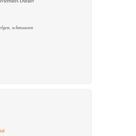
ivierbares Durativ
welgen, schmausen
ral