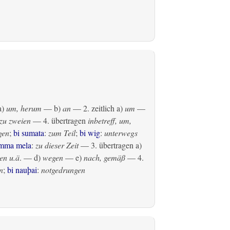
a)
um, herum
— b)
an
— 2.
zeitlich
a)
um
—
zu zweien
— 4.
übertragen
inbetreff, um,
gen
;
bi sumata
:
zum Teil
;
bi wig
:
unterwegs
amma mela
:
zu dieser Zeit
— 3.
übertragen
a)
en u.ä
. — d)
wegen
— e)
nach, gemäß
— 4.
n
;
bi nauþai
:
notgedrungen