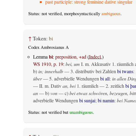
past participle: strong feminine dative singular
Status: not verified, morphosyntactically
ambiguous
.
↑
Token:
bi
Codex Ambrosianus A
bi
Lemma
:
preposition, +ad
(
Indecl.
)
WS 1910, p. 19
:
bei, um
I.
m. Akkusativ
1.
räumlich
b)
in; innerhalb
— 3. distributiv bei Zahlen
bi twans
:
über
— 5. adverbielle Wendungen
bi all
:
in allen Din
— II.
m. Dativ
an, bei
1.
räumlich
— 2.
zeitlich
bi þ
an
— b)
von
— c)
bei etwas schwören, bezeugen, bitt
adverbielle Wendungen
bi sunjai
;
bi namin
:
bei Name
Status: not verified but
unambiguous
.