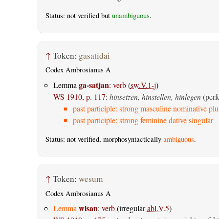
Status: not verified but
unambiguous
.
↑
Token:
gasatidai
Codex Ambrosianus A
ga-satjan
Lemma
:
verb
(
sw.V.1-j
)
WS 1910, p. 117
:
hinsetzen, hinstellen, hinlegen
(perf
past participle: strong masculine nominative plu
past participle: strong feminine dative singular
Status: not verified, morphosyntactically
ambiguous
.
↑
Token:
wesum
Codex Ambrosianus A
wisan
Lemma
:
verb
(irregular
abl.V.5
)