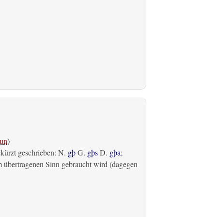
un
)
ekürzt geschrieben: N.
gþ
G.
gþs
D.
gþa
;
m übertragenen Sinn gebraucht wird (dagegen