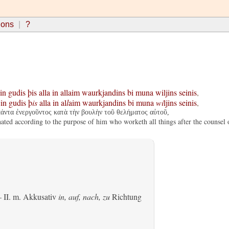
ions
?
in
gudis
þis
alla
in
allaim
waurkjandins
bi
muna
wiljins
seinis
,
jin
gudis
þ
is
alla
in
al
l
aim
waurkjandins
bi
muna
wi
ljins
seinis
,
άντα ἐνεργοῦντος κατὰ τὴν βουλὴν τοῦ θελήματος αὐτοῦ,
ted according to the purpose of him who worketh all things after the counsel o
 II.
m. Akkusativ
in, auf, nach, zu
Richtung