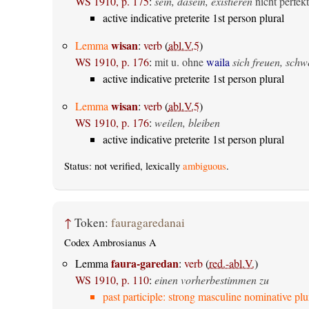
WS 1910, p. 175
:
sein, dasein, existieren
nicht perfekt
active indicative preterite 1st person plural
wisan
Lemma
:
verb
(
abl.V.5
)
WS 1910, p. 176
:
mit u. ohne
waila
sich freuen, sch
active indicative preterite 1st person plural
wisan
Lemma
:
verb
(
abl.V.5
)
WS 1910, p. 176
:
weilen, bleiben
active indicative preterite 1st person plural
Status: not verified, lexically
ambiguous
.
↑
Token:
fauragaredanai
Codex Ambrosianus A
faura-garedan
Lemma
:
verb
(
red.-abl.V.
)
WS 1910, p. 110
:
einen vorherbestimmen zu
past participle: strong masculine nominative plu