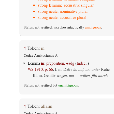
strong feminine accusative singular
strong neuter nominative plural
strong neuter accusative plural
Status: not verified, morphosyntactically
ambiguous
.
↑
Token:
in
Codex Ambrosianus A
in
Lemma
:
preposition, +adg
(
Indecl.
)
WS 1910, p. 66
:
I.
m. Dativ
in, auf, an, unter
Ruhe —
— III.
m. Genitiv
wegen, um __ willen, für, durch
Status: not verified but
unambiguous
.
↑
Token:
allaim
Codex Ambrosianus A