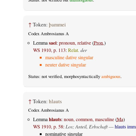
↑
Token:
þammei
Codex Ambrosianus A
saei
Lemma
:
pronoun, relative
(
Pron.
)
WS 1910, p. 113
:
Relat.
der
masculine dative singular
neuter dative singular
Status: not verified, morphosyntactically
ambiguous
.
↑
Token:
hlauts
Codex Ambrosianus A
hlauts
Lemma
:
noun, common, masculine
(
Ma
)
WS 1910, p. 58
:
Los; Anteil, Erbschaft
—
hlauts imm
nominative singular