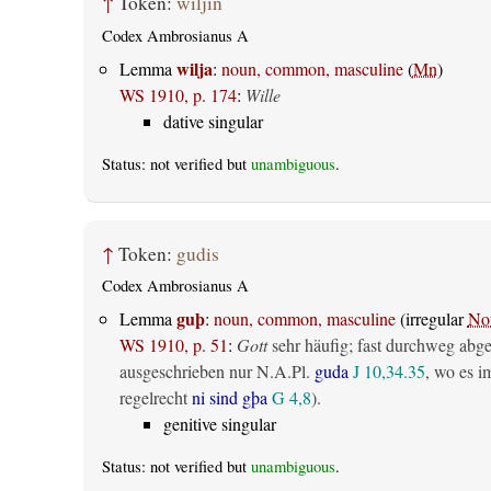
↑
Token:
wiljin
Codex Ambrosianus A
wilja
Lemma
:
noun, common, masculine
(
Mn
)
WS 1910, p. 174
:
Wille
dative singular
Status: not verified but
unambiguous
.
↑
Token:
gudis
Codex Ambrosianus A
guþ
Lemma
:
noun, common, masculine
(irregular
No
WS 1910, p. 51
:
Gott
sehr häufig; fast durchweg abg
ausgeschrieben nur N.A.Pl.
guda
J 10,34.35
, wo es i
regelrecht
ni sind gþa
G 4,8
).
genitive singular
Status: not verified but
unambiguous
.