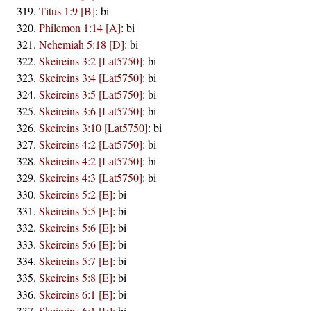
Titus 1:9 [B]
:
bi
Philemon 1:14 [A]
:
bi
Nehemiah 5:18 [D]
:
bi
Skeireins 3:2 [Lat5750]
:
bi
Skeireins 3:4 [Lat5750]
:
bi
Skeireins 3:5 [Lat5750]
:
bi
Skeireins 3:6 [Lat5750]
:
bi
Skeireins 3:10 [Lat5750]
:
bi
Skeireins 4:2 [Lat5750]
:
bi
Skeireins 4:2 [Lat5750]
:
bi
Skeireins 4:3 [Lat5750]
:
bi
Skeireins 5:2 [E]
:
bi
Skeireins 5:5 [E]
:
bi
Skeireins 5:6 [E]
:
bi
Skeireins 5:6 [E]
:
bi
Skeireins 5:7 [E]
:
bi
Skeireins 5:8 [E]
:
bi
Skeireins 6:1 [E]
:
bi
Skeireins 6:1 [E]
:
bi