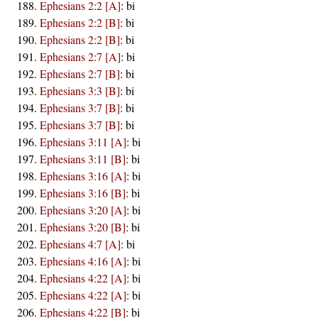
Ephesians 2:2 [A]
:
bi
Ephesians 2:2 [B]
:
bi
Ephesians 2:2 [B]
:
bi
Ephesians 2:7 [A]
:
bi
Ephesians 2:7 [B]
:
bi
Ephesians 3:3 [B]
:
bi
Ephesians 3:7 [B]
:
bi
Ephesians 3:7 [B]
:
bi
Ephesians 3:11 [A]
:
bi
Ephesians 3:11 [B]
:
bi
Ephesians 3:16 [A]
:
bi
Ephesians 3:16 [B]
:
bi
Ephesians 3:20 [A]
:
bi
Ephesians 3:20 [B]
:
bi
Ephesians 4:7 [A]
:
bi
Ephesians 4:16 [A]
:
bi
Ephesians 4:22 [A]
:
bi
Ephesians 4:22 [A]
:
bi
Ephesians 4:22 [B]
:
bi