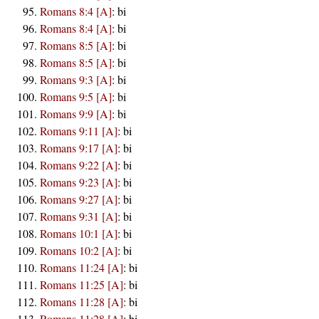
Romans 8:4 [A]
:
bi
Romans 8:4 [A]
:
bi
Romans 8:5 [A]
:
bi
Romans 8:5 [A]
:
bi
Romans 9:3 [A]
:
bi
Romans 9:5 [A]
:
bi
Romans 9:9 [A]
:
bi
Romans 9:11 [A]
:
bi
Romans 9:17 [A]
:
bi
Romans 9:22 [A]
:
bi
Romans 9:23 [A]
:
bi
Romans 9:27 [A]
:
bi
Romans 9:31 [A]
:
bi
Romans 10:1 [A]
:
bi
Romans 10:2 [A]
:
bi
Romans 11:24 [A]
:
bi
Romans 11:25 [A]
:
bi
Romans 11:28 [A]
:
bi
Romans 11:28 [A]
:
bi