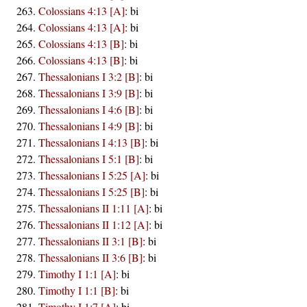
Colossians 4:13 [A]
:
bi
Colossians 4:13 [A]
:
bi
Colossians 4:13 [B]
:
bi
Colossians 4:13 [B]
:
bi
Thessalonians I 3:2 [B]
:
bi
Thessalonians I 3:9 [B]
:
bi
Thessalonians I 4:6 [B]
:
bi
Thessalonians I 4:9 [B]
:
bi
Thessalonians I 4:13 [B]
:
bi
Thessalonians I 5:1 [B]
:
bi
Thessalonians I 5:25 [A]
:
bi
Thessalonians I 5:25 [B]
:
bi
Thessalonians II 1:11 [A]
:
bi
Thessalonians II 1:12 [A]
:
bi
Thessalonians II 3:1 [B]
:
bi
Thessalonians II 3:6 [B]
:
bi
Timothy I 1:1 [A]
:
bi
Timothy I 1:1 [B]
:
bi
Timothy I 1:7 [A]
:
bi