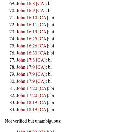
John 16:8 [CA]
:
bi
John 16:9 [CA]
:
bi
John 16:10 [CA]
:
bi
John 16:11 [CA]
:
bi
John 16:19 [CA]
:
bi
John 16:25 [CA]
:
bi
John 16:26 [CA]
:
bi
John 16:30 [CA]
:
bi
John 17:8 [CA]
:
bi
John 17:9 [CA]
:
bi
John 17:9 [CA]
:
bi
John 17:9 [CA]
:
bi
John 17:20 [CA]
:
bi
John 17:20 [CA]
:
bi
John 18:19 [CA]
:
bi
John 18:19 [CA]
:
bi
Not verified but unambiguous:
John 18:23 [CA]
:
bi