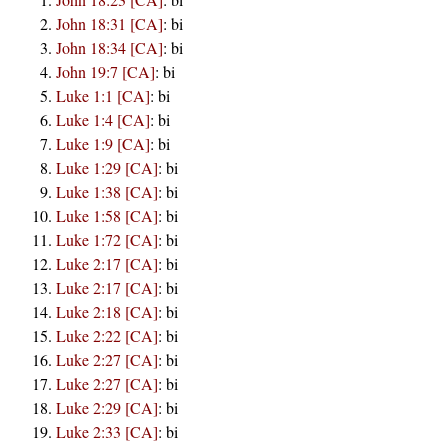
John 18:31 [CA]
:
bi
John 18:34 [CA]
:
bi
John 19:7 [CA]
:
bi
Luke 1:1 [CA]
:
bi
Luke 1:4 [CA]
:
bi
Luke 1:9 [CA]
:
bi
Luke 1:29 [CA]
:
bi
Luke 1:38 [CA]
:
bi
Luke 1:58 [CA]
:
bi
Luke 1:72 [CA]
:
bi
Luke 2:17 [CA]
:
bi
Luke 2:17 [CA]
:
bi
Luke 2:18 [CA]
:
bi
Luke 2:22 [CA]
:
bi
Luke 2:27 [CA]
:
bi
Luke 2:27 [CA]
:
bi
Luke 2:29 [CA]
:
bi
Luke 2:33 [CA]
:
bi