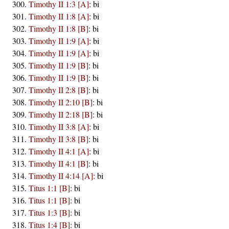
Timothy II 1:3 [A]
:
bi
Timothy II 1:8 [A]
:
bi
Timothy II 1:8 [B]
:
bi
Timothy II 1:9 [A]
:
bi
Timothy II 1:9 [A]
:
bi
Timothy II 1:9 [B]
:
bi
Timothy II 1:9 [B]
:
bi
Timothy II 2:8 [B]
:
bi
Timothy II 2:10 [B]
:
bi
Timothy II 2:18 [B]
:
bi
Timothy II 3:8 [A]
:
bi
Timothy II 3:8 [B]
:
bi
Timothy II 4:1 [A]
:
bi
Timothy II 4:1 [B]
:
bi
Timothy II 4:14 [A]
:
bi
Titus 1:1 [B]
:
bi
Titus 1:1 [B]
:
bi
Titus 1:3 [B]
:
bi
Titus 1:4 [B]
:
bi