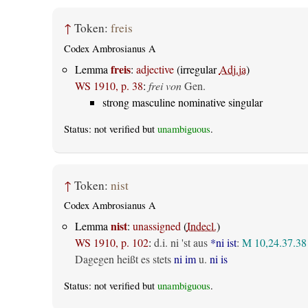
↑
Token:
freis
Codex Ambrosianus A
freis
Lemma
:
adjective
(irregular
Adj.ja
)
WS 1910, p. 38
:
frei von
Gen.
strong masculine nominative singular
Status: not verified but
unambiguous
.
↑
Token:
nist
Codex Ambrosianus A
nist
Lemma
:
unassigned
(
Indecl.
)
WS 1910, p. 102
:
d.i. ni 'st aus
*ni ist
:
M 10,24.37.38
Dagegen heißt es stets
ni im
u.
ni is
Status: not verified but
unambiguous
.