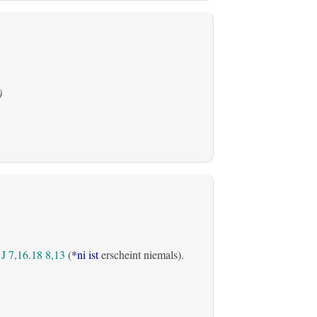
)
J 7,16.18
8,13
(
*ni ist
erscheint niemals).