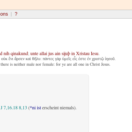
ions
?
d
nih
qinakund
;
unte
allai
jus
ain
sijuþ
in
Xristau
Iesu
.
οὐκ ἔνι ἄρσεν καὶ θῆλυ: πάντες γὰρ ὑμεῖς εἷς ἐστε ἐν χριστῷ ἰησοῦ.
here is neither male nor female: for ye are all one in Christ Jesus.
J 7,16.18
8,13
(
*ni ist
erscheint niemals).