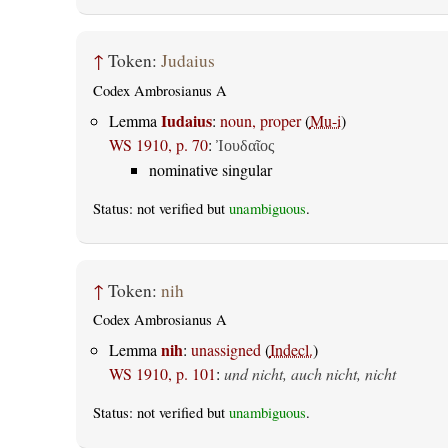
↑
Token:
Judaius
Codex Ambrosianus A
Iudaius
Lemma
:
noun, proper
(
Mu-i
)
WS 1910, p. 70
:
Ἰουδαῖος
nominative singular
Status: not verified but
unambiguous
.
↑
Token:
nih
Codex Ambrosianus A
nih
Lemma
:
unassigned
(
Indecl.
)
WS 1910, p. 101
:
und nicht, auch nicht, nicht
Status: not verified but
unambiguous
.