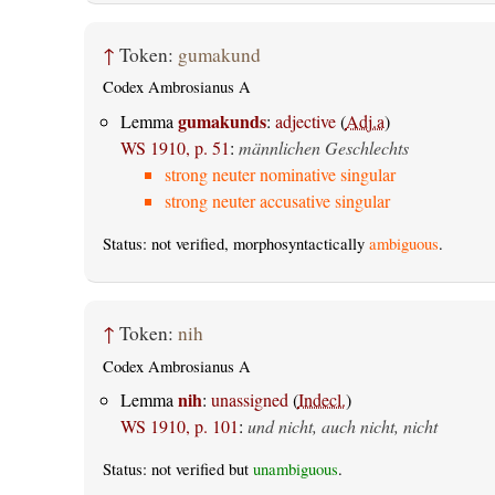
↑
Token:
gumakund
Codex Ambrosianus A
gumakunds
Lemma
:
adjective
(
Adj.a
)
WS 1910, p. 51
:
männlichen Geschlechts
strong neuter nominative singular
strong neuter accusative singular
Status: not verified, morphosyntactically
ambiguous
.
↑
Token:
nih
Codex Ambrosianus A
nih
Lemma
:
unassigned
(
Indecl.
)
WS 1910, p. 101
:
und nicht, auch nicht, nicht
Status: not verified but
unambiguous
.