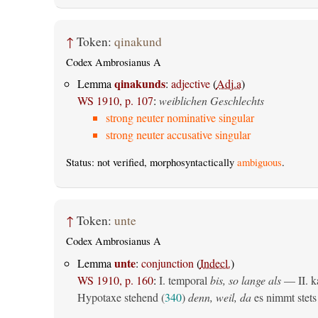
↑
Token:
qinakund
Codex Ambrosianus A
qinakunds
Lemma
:
adjective
(
Adj.a
)
WS 1910, p. 107
:
weiblichen Geschlechts
strong neuter nominative singular
strong neuter accusative singular
Status: not verified, morphosyntactically
ambiguous
.
↑
Token:
unte
Codex Ambrosianus A
unte
Lemma
:
conjunction
(
Indecl.
)
WS 1910, p. 160
:
I. temporal
bis, so lange als
— II. ka
Hypotaxe stehend (
340
)
denn, weil, da
es nimmt stets 