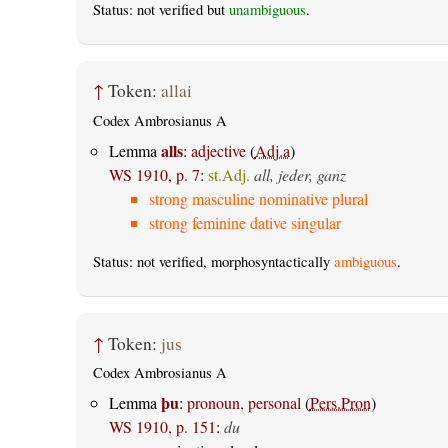
Status: not verified but
unambiguous
.
↑
Token:
allai
Codex Ambrosianus A
alls
Lemma
:
adjective
(
Adj.a
)
WS 1910, p. 7
:
st.Adj.
all, jeder, ganz
strong masculine nominative plural
strong feminine dative singular
Status: not verified, morphosyntactically
ambiguous
.
↑
Token:
jus
Codex Ambrosianus A
þu
Lemma
:
pronoun, personal
(
Pers.Pron
)
WS 1910, p. 151
:
du