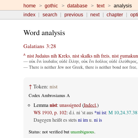
home
gothic
database
text
analysis
index
search
previous
next
chapter
opt
Word analysis
Galatians 3:28
nist
Judaius
nih
Kreks
,
nist
skalks
nih
freis
,
nist
gumakun
A
— οὐκ ἔνι ἰουδαῖος οὐδὲ ἕλλην, οὐκ ἔνι δοῦλος οὐδὲ ἐλεύθερος, 
— There is neither Jew nor Greek, there is neither bond nor free, t
↑
Token:
nist
Codex Ambrosianus A
nist
Lemma
:
unassigned
(
Indecl.
)
WS 1910, p. 102
:
d.i. ni 'st aus
*ni ist
:
M 10,24.37.38
Dagegen heißt es stets
ni im
u.
ni is
Status: not verified but
unambiguous
.