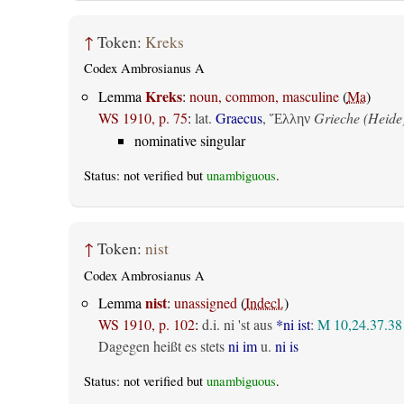
↑
Token:
Kreks
Codex Ambrosianus A
Kreks
Lemma
:
noun, common, masculine
(
Ma
)
WS 1910, p. 75
:
lat.
Graecus
,
Grieche (Heide
Ἕλλην
nominative singular
Status: not verified but
unambiguous
.
↑
Token:
nist
Codex Ambrosianus A
nist
Lemma
:
unassigned
(
Indecl.
)
WS 1910, p. 102
:
d.i. ni 'st aus
*ni ist
:
M 10,24.37.38
Dagegen heißt es stets
ni im
u.
ni is
Status: not verified but
unambiguous
.