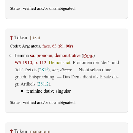
Status:
verified
and/or disambiguated.
↑
Token:
þizai
Codex Argenteus,
facs. 63 (fol. 96r)
sa
Lemma
:
pronoun, demonstrative
(
Pron.
)
WS 1910, p. 112
:
Demonstrat.
Pronomen der ‘der’- und
‘ich’-Deixis (
281
),
der, dieser
— Nicht selten ohne
1
griech. Entsprechung. — Das Dem. dient als Ersatz des
gr. Artikels (
281,2
).
feminine dative singular
Status:
verified
and/or disambiguated.
↑
Token:
managein