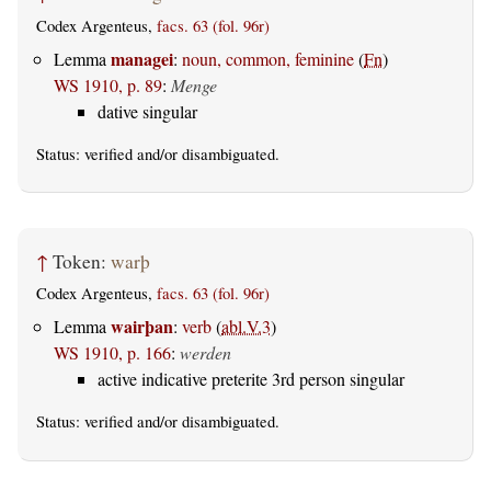
Codex Argenteus,
facs. 63 (fol. 96r)
managei
Lemma
:
noun, common, feminine
(
Fn
)
WS 1910, p. 89
:
Menge
dative singular
Status:
verified
and/or disambiguated.
↑
Token:
warþ
Codex Argenteus,
facs. 63 (fol. 96r)
wairþan
Lemma
:
verb
(
abl.V.3
)
WS 1910, p. 166
:
werden
active indicative preterite 3rd person singular
Status:
verified
and/or disambiguated.