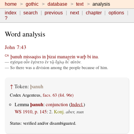
home
gothic
database
text
analysis
index
search
previous
next
chapter
options
?
Word analysis
John 7:43
þanuh
missaqiss
in
þizai
managein
warþ
bi
ina
.
CA
— σχίσμα οὖν ἐγένετο ἐν τῷ ὄχλῳ δι' αὐτόν.
— So there was a division among the people because of him.
↑
Token:
þanuh
Codex Argenteus,
facs. 63 (fol. 96r)
þanuh
Lemma
:
conjunction
(
Indecl.
)
WS 1910, p. 145
:
2.
Konj.
aber, nun
Status:
verified
and/or disambiguated.