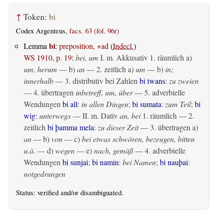
↑
Token:
bi
Codex Argenteus,
facs. 63 (fol. 96r)
bi
Lemma
:
preposition, +ad
(
Indecl.
)
WS 1910, p. 19
:
bei, um
I.
m. Akkusativ
1.
räumlich
a)
um, herum
— b)
an
— 2.
zeitlich
a)
um
— b)
in;
innerhalb
— 3. distributiv bei Zahlen
bi twans
:
zu zweien
— 4.
übertragen
inbetreff, um, über
— 5. adverbielle
Wendungen
bi all
:
in allen Dingen
;
bi sumata
:
zum Teil
;
bi
wig
:
unterwegs
— II.
m. Dativ
an, bei
1.
räumlich
— 2.
zeitlich
bi þamma mela
:
zu dieser Zeit
— 3.
übertragen
a)
an
— b)
von
— c)
bei etwas schwören, bezeugen, bitten
u.ä
. — d)
wegen
— e)
nach, gemäß
— 4. adverbielle
Wendungen
bi sunjai
;
bi namin
:
bei Namen
;
bi nauþai
:
notgedrungen
Status:
verified
and/or disambiguated.