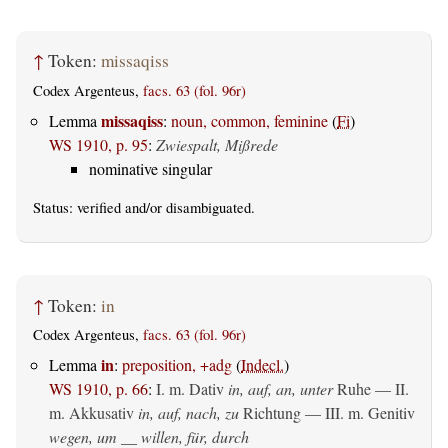
↑
Token:
missaqiss
Codex Argenteus,
facs. 63 (fol. 96r)
missaqiss
Lemma
:
noun, common, feminine
(
Fi
)
WS 1910, p. 95
:
Zwiespalt, Mißrede
nominative singular
Status:
verified
and/or disambiguated.
↑
Token:
in
Codex Argenteus,
facs. 63 (fol. 96r)
in
Lemma
:
preposition, +adg
(
Indecl.
)
WS 1910, p. 66
:
I.
m. Dativ
in, auf, an, unter
Ruhe — II.
m. Akkusativ
in, auf, nach, zu
Richtung — III.
m. Genitiv
wegen, um __ willen, für, durch