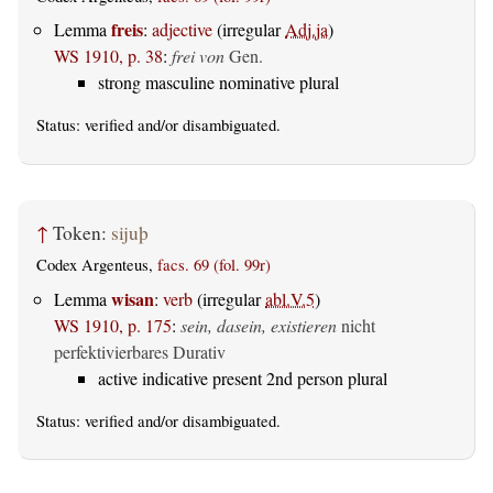
freis
Lemma
:
adjective
(irregular
Adj.ja
)
WS 1910, p. 38
:
frei von
Gen.
strong masculine nominative plural
Status:
verified
and/or disambiguated.
↑
Token:
sijuþ
Codex Argenteus,
facs. 69 (fol. 99r)
wisan
Lemma
:
verb
(irregular
abl.V.5
)
WS 1910, p. 175
:
sein, dasein, existieren
nicht
perfektivierbares Durativ
active indicative present 2nd person plural
Status:
verified
and/or disambiguated.