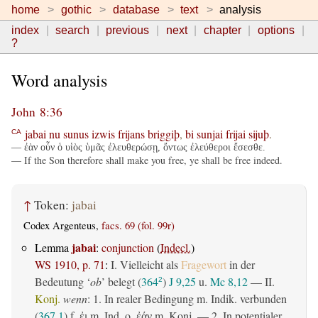
home
gothic
database
text
analysis
index
search
previous
next
chapter
options
?
Word analysis
John 8:36
jabai
nu
sunus
izwis
frijans
briggiþ
,
bi
sunjai
frijai
sijuþ
.
CA
— ἐὰν οὖν ὁ υἱὸς ὑμᾶς ἐλευθερώσῃ, ὄντως ἐλεύθεροι ἔσεσθε.
— If the Son therefore shall make you free, ye shall be free indeed.
↑
Token:
jabai
Codex Argenteus,
facs. 69 (fol. 99r)
jabai
Lemma
:
conjunction
(
Indecl.
)
WS 1910, p. 71
:
I. Vielleicht als
Fragewort
in der
Bedeutung ‘
ob
’ belegt (
364
)
J 9,25
u.
Mc 8,12
— II.
2
Konj.
wenn
: 1. In realer Bedingung m. Indik. verbunden
(
367,1
) f.
m. Ind. o.
m. Konj. — 2. In potentialer
ἐι
ἐάν