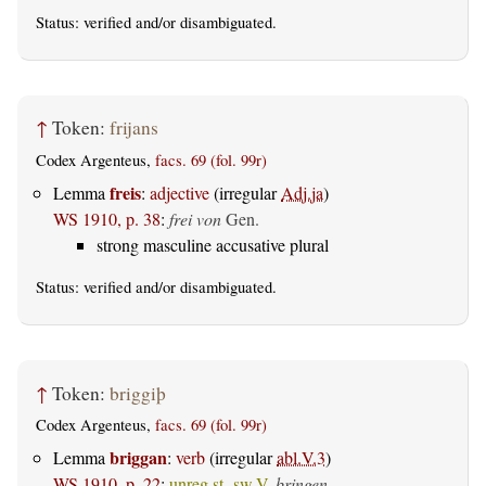
Status:
verified
and/or disambiguated.
↑
Token:
frijans
Codex Argenteus,
facs. 69 (fol. 99r)
freis
Lemma
:
adjective
(irregular
Adj.ja
)
WS 1910, p. 38
:
frei von
Gen.
strong masculine accusative plural
Status:
verified
and/or disambiguated.
↑
Token:
briggiþ
Codex Argenteus,
facs. 69 (fol. 99r)
briggan
Lemma
:
verb
(irregular
abl.V.3
)
WS 1910, p. 22
:
unreg.st.-sw.V.
bringen