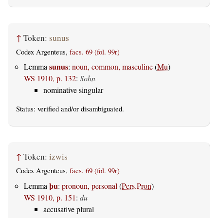
↑
Token:
sunus
Codex Argenteus,
facs. 69 (fol. 99r)
sunus
Lemma
:
noun, common, masculine
(
Mu
)
WS 1910, p. 132
:
Sohn
nominative singular
Status:
verified
and/or disambiguated.
↑
Token:
izwis
Codex Argenteus,
facs. 69 (fol. 99r)
þu
Lemma
:
pronoun, personal
(
Pers.Pron
)
WS 1910, p. 151
:
du
accusative plural