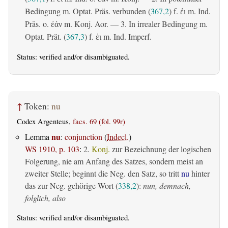
Bedingung m. Optat. Präs. verbunden (
367,2
) f.
m. Ind.
ἐι
Präs. o.
m. Konj. Aor. — 3. In irrealer Bedingung m.
ἐάν
Optat. Prät. (
367,3
) f.
m. Ind. Imperf.
ἐι
Status:
verified
and/or disambiguated.
↑
Token:
nu
Codex Argenteus,
facs. 69 (fol. 99r)
nu
Lemma
:
conjunction
(
Indecl.
)
WS 1910, p. 103
:
2.
Konj.
zur Bezeichnung der logischen
Folgerung, nie am Anfang des Satzes, sondern meist an
zweiter Stelle; beginnt die Neg. den Satz, so tritt
nu
hinter
das zur Neg. gehörige Wort (
338,2
):
nun, demnach,
folglich, also
Status:
verified
and/or disambiguated.