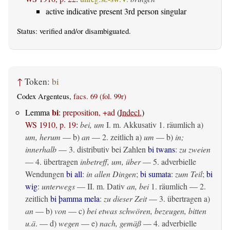
active indicative present 3rd person singular
Status:
verified
and/or disambiguated.
↑
Token:
bi
Codex Argenteus,
facs. 69 (fol. 99r)
bi
Lemma
:
preposition, +ad
(
Indecl.
)
WS 1910, p. 19
:
bei, um
I.
m. Akkusativ
1.
räumlich
a)
um, herum
— b)
an
— 2.
zeitlich
a)
um
— b)
in;
innerhalb
— 3. distributiv bei Zahlen
bi twans
:
zu zweien
— 4.
übertragen
inbetreff, um, über
— 5. adverbielle
Wendungen
bi all
:
in allen Dingen
;
bi sumata
:
zum Teil
;
bi
wig
:
unterwegs
— II.
m. Dativ
an, bei
1.
räumlich
— 2.
zeitlich
bi þamma mela
:
zu dieser Zeit
— 3.
übertragen
a)
an
— b)
von
— c)
bei etwas schwören, bezeugen, bitten
u.ä
. — d)
wegen
— e)
nach, gemäß
— 4. adverbielle