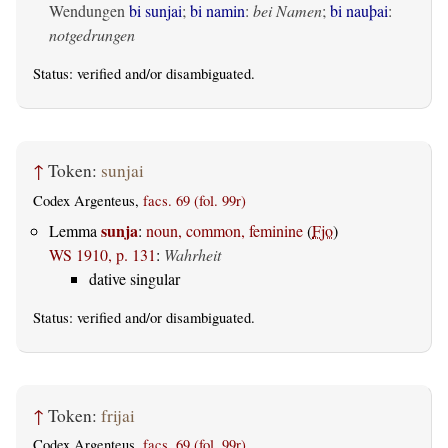
Wendungen
bi sunjai
;
bi namin
:
bei Namen
;
bi nauþai
:
notgedrungen
Status:
verified
and/or disambiguated.
↑
Token:
sunjai
Codex Argenteus,
facs. 69 (fol. 99r)
sunja
Lemma
:
noun, common, feminine
(
Fjo
)
WS 1910, p. 131
:
Wahrheit
dative singular
Status:
verified
and/or disambiguated.
↑
Token:
frijai
Codex Argenteus,
facs. 69 (fol. 99r)