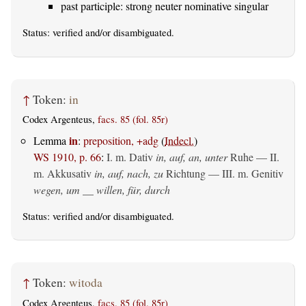
past participle: strong neuter nominative singular
Status:
verified
and/or disambiguated.
↑
Token:
in
Codex Argenteus,
facs. 85 (fol. 85r)
in
Lemma
:
preposition, +adg
(
Indecl.
)
WS 1910, p. 66
:
I.
m. Dativ
in, auf, an, unter
Ruhe — II.
m. Akkusativ
in, auf, nach, zu
Richtung — III.
m. Genitiv
wegen, um __ willen, für, durch
Status:
verified
and/or disambiguated.
↑
Token:
witoda
Codex Argenteus,
facs. 85 (fol. 85r)