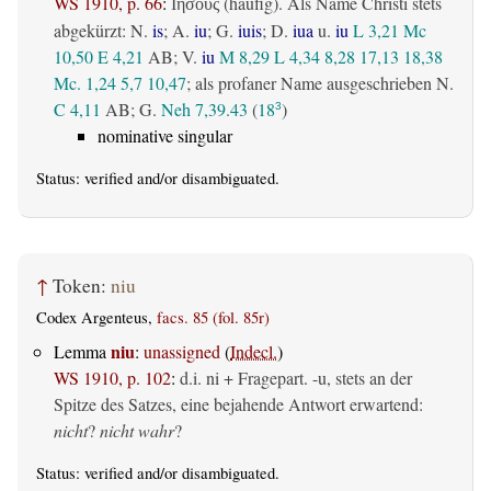
WS 1910, p. 66
:
(haüfig). Als Name Christi stets
Ιησοῦς
abgekürzt: N.
is
; A.
iu
; G.
iuis
; D.
iua
u.
iu
L 3,21
Mc
10,50
E 4,21
AB
; V.
iu
M 8,29
L 4,34
8,28
17,13
18,38
Mc. 1,24
5,7
10,47
; als profaner Name ausgeschrieben N.
C 4,11
AB
; G.
Neh 7,39.43
(
18
)
3
nominative singular
Status:
verified
and/or disambiguated.
↑
Token:
niu
Codex Argenteus,
facs. 85 (fol. 85r)
niu
Lemma
:
unassigned
(
Indecl.
)
WS 1910, p. 102
:
d.i. ni + Fragepart. -u, stets an der
Spitze des Satzes, eine bejahende Antwort erwartend:
nicht
?
nicht wahr
?
Status:
verified
and/or disambiguated.