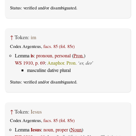
Status:
verified
and/or disambiguated.
↑
Token:
im
Codex Argenteus,
facs. 85 (fol. 85r)
is
Lemma
:
pronoun, personal
(
Pron.
)
WS 1910, p. 69
:
Anaphor. Pron.
‘
er, der
’
masculine dative plural
Status:
verified
and/or disambiguated.
↑
Token:
Iesus
Codex Argenteus,
facs. 85 (fol. 85r)
Iesus
Lemma
:
noun, proper
(
Noun
)