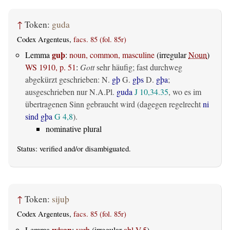
↑
Token:
guda
Codex Argenteus,
facs. 85 (fol. 85r)
guþ
Lemma
:
noun, common, masculine
(irregular
Noun
)
WS 1910, p. 51
:
Gott
sehr häufig; fast durchweg
abgekürzt geschrieben: N.
gþ
G.
gþs
D.
gþa
;
ausgeschrieben nur N.A.Pl.
guda
J 10,34.35
, wo es im
übertragenen Sinn gebraucht wird (dagegen regelrecht
ni
sind gþa
G 4,8
).
nominative plural
Status:
verified
and/or disambiguated.
↑
Token:
sijuþ
Codex Argenteus,
facs. 85 (fol. 85r)
wisan
Lemma
:
verb
(irregular
abl.V.5
)