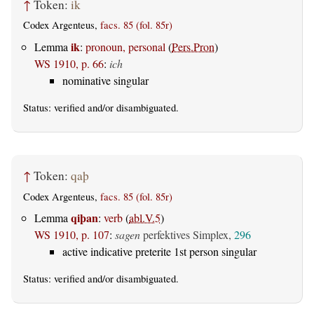
↑
Token:
ik
Codex Argenteus,
facs. 85 (fol. 85r)
ik
Lemma
:
pronoun, personal
(
Pers.Pron
)
WS 1910, p. 66
:
ich
nominative singular
Status:
verified
and/or disambiguated.
↑
Token:
qaþ
Codex Argenteus,
facs. 85 (fol. 85r)
qiþan
Lemma
:
verb
(
abl.V.5
)
WS 1910, p. 107
:
sagen
perfektives Simplex,
296
active indicative preterite 1st person singular
Status:
verified
and/or disambiguated.