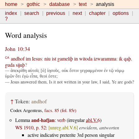
home
gothic
database
text
analysis
index
search
previous
next
chapter
options
?
Word analysis
John 10:34
andhof
im
Iesus
:
niu
ist
gameliþ
in
witoda
izwaramma
:
ik
qaþ
,
CA
guda
sijuþ
?
— ἀπεκρίθη αὐτοῖς [ὁ] ἰησοῦς, οὐκ ἔστιν γεγραμμένον ἐν τῷ νόμῳ
ὑμῶν ὅτι ἐγὼ εἶπα, θεοί ἐστε;
— Jesus answered them, Is it not written in your law, I said, Ye are gods?
↑
Token:
andhof
Codex Argenteus,
facs. 85 (fol. 85r)
and-hafjan
Lemma
:
verb
(irregular
abl.V.6
)
WS 1910, p. 52
:
[unreg.abl.V.6]
erwidern, antworten
active indicative preterite 3rd person singular