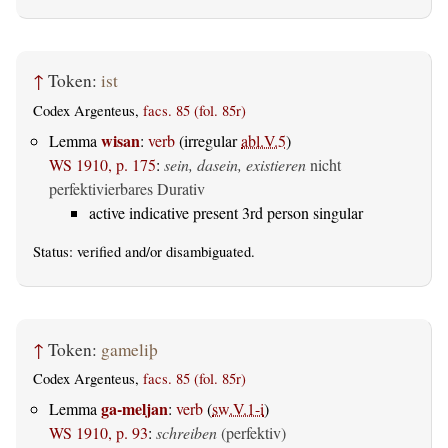
↑
Token:
ist
Codex Argenteus,
facs. 85 (fol. 85r)
wisan
Lemma
:
verb
(irregular
abl.V.5
)
WS 1910, p. 175
:
sein, dasein, existieren
nicht
perfektivierbares Durativ
active indicative present 3rd person singular
Status:
verified
and/or disambiguated.
↑
Token:
gameliþ
Codex Argenteus,
facs. 85 (fol. 85r)
ga-meljan
Lemma
:
verb
(
sw.V.1-i
)
WS 1910, p. 93
:
schreiben
(perfektiv)