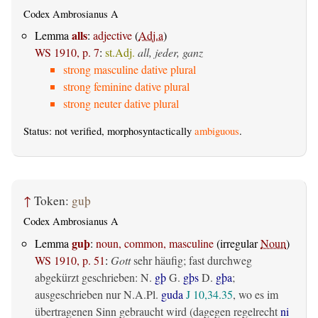
Codex Ambrosianus A
alls
Lemma
:
adjective
(
Adj.a
)
WS 1910, p. 7
:
st.Adj.
all, jeder, ganz
strong masculine dative plural
strong feminine dative plural
strong neuter dative plural
Status: not verified, morphosyntactically
ambiguous
.
↑
Token:
guþ
Codex Ambrosianus A
guþ
Lemma
:
noun, common, masculine
(irregular
Noun
)
WS 1910, p. 51
:
Gott
sehr häufig; fast durchweg
abgekürzt geschrieben: N.
gþ
G.
gþs
D.
gþa
;
ausgeschrieben nur N.A.Pl.
guda
J 10,34.35
, wo es im
übertragenen Sinn gebraucht wird (dagegen regelrecht
ni