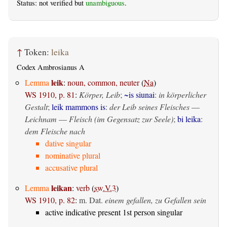
Status: not verified but
unambiguous
.
↑
Token:
leika
Codex Ambrosianus A
leik
Lemma
:
noun, common, neuter
(
Na
)
WS 1910, p. 81
:
Körper, Leib
;
~is siunai
:
in körperlicher
Gestalt
;
leik mammons is
:
der Leib seines Fleisches
—
Leichnam
—
Fleisch (im Gegensatz zur Seele)
;
bi leika
:
dem Fleische nach
dative singular
nominative plural
accusative plural
leikan
Lemma
:
verb
(
sw.V.3
)
WS 1910, p. 82
:
m. Dat.
einem gefallen, zu Gefallen sein
active indicative present 1st person singular