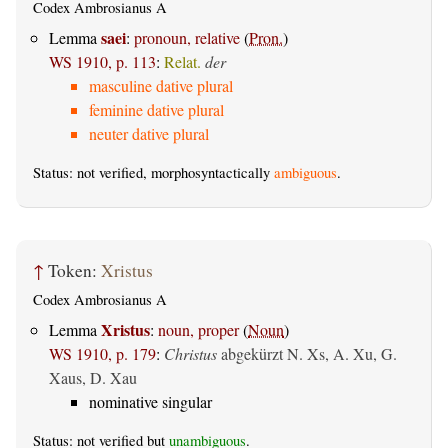
Codex Ambrosianus A
saei
Lemma
:
pronoun, relative
(
Pron.
)
WS 1910, p. 113
:
Relat.
der
masculine dative plural
feminine dative plural
neuter dative plural
Status: not verified, morphosyntactically
ambiguous
.
↑
Token:
Xristus
Codex Ambrosianus A
Xristus
Lemma
:
noun, proper
(
Noun
)
WS 1910, p. 179
:
Christus
abgekürzt N. Xs, A. Xu, G.
Xaus, D. Xau
nominative singular
Status: not verified but
unambiguous
.