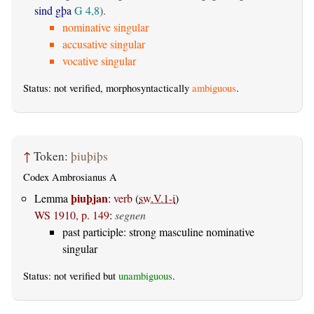
sind gþa
G 4,8
).
nominative singular
accusative singular
vocative singular
Status: not verified, morphosyntactically
ambiguous
.
↑
Token:
þiuþiþs
Codex Ambrosianus A
þiuþjan
Lemma
:
verb
(
sw.V.1-i
)
WS 1910, p. 149
:
segnen
past participle: strong masculine nominative
singular
Status: not verified but
unambiguous
.