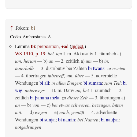
↑
Token:
bi
Codex Ambrosianus A
bi
Lemma
:
preposition, +ad
(
Indecl.
)
WS 1910, p. 19
:
bei, um
I.
m. Akkusativ
1.
räumlich
a)
um, herum
— b)
an
— 2.
zeitlich
a)
um
— b)
in;
innerhalb
— 3. distributiv bei Zahlen
bi twans
:
zu zweien
— 4.
übertragen
inbetreff, um, über
— 5. adverbielle
Wendungen
bi all
:
in allen Dingen
;
bi sumata
:
zum Teil
;
bi
wig
:
unterwegs
— II.
m. Dativ
an, bei
1.
räumlich
— 2.
zeitlich
bi þamma mela
:
zu dieser Zeit
— 3.
übertragen
a)
an
— b)
von
— c)
bei etwas schwören, bezeugen, bitten
u.ä
. — d)
wegen
— e)
nach, gemäß
— 4. adverbielle
Wendungen
bi sunjai
;
bi namin
:
bei Namen
;
bi nauþai
:
notgedrungen