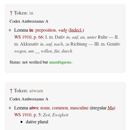
↑
Token:
in
Codex Ambrosianus A
in
Lemma
:
preposition, +adg
(
Indecl.
)
WS 1910, p. 66
:
I.
m. Dativ
in, auf, an, unter
Ruhe — II.
m. Akkusativ
in, auf, nach, zu
Richtung — III.
m. Genitiv
wegen, um __ willen, für, durch
Status: not verified but
unambiguous
.
↑
Token:
aiwam
Codex Ambrosianus A
aiws
Lemma
:
noun, common, masculine
(irregular
Ma
)
WS 1910, p. 5
:
Zeit, Ewigkeit
dative plural