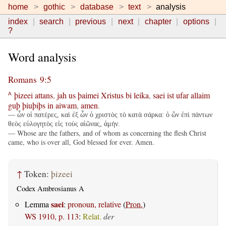
home
gothic
database
text
analysis
index
search
previous
next
chapter
options
?
Word analysis
Romans 9:5
þizeei
attans
,
jah
us
þaimei
Xristus
bi
leika
,
saei
ist
ufar
allaim
A
guþ
þiuþiþs
in
aiwam
,
amen
.
— ὧν οἱ πατέρες, καὶ ἐξ ὧν ὁ χριστὸς τὸ κατὰ σάρκα: ὁ ὢν ἐπὶ πάντων
θεὸς εὐλογητὸς εἰς τοὺς αἰῶνας, ἀμήν.
— Whose are the fathers, and of whom as concerning the flesh Christ
came, who is over all, God blessed for ever. Amen.
↑
Token:
þizeei
Codex Ambrosianus A
saei
Lemma
:
pronoun, relative
(
Pron.
)
WS 1910, p. 113
:
Relat.
der