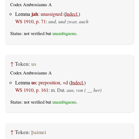
Codex Ambrosianus A
jah
Lemma
:
unassigned
(
Indecl.
)
WS 1910, p. 71
:
und, und zwar, auch
Status: not verified but
unambiguous
.
↑
Token:
us
Codex Ambrosianus A
us
Lemma
:
preposition, +d
(
Indecl.
)
WS 1910, p. 161
:
m. Dat.
aus, von ( __ her)
Status: not verified but
unambiguous
.
↑
Token:
þaimei