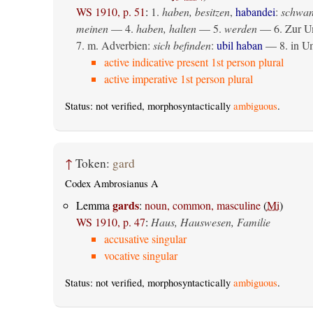
WS 1910, p. 51
:
1.
haben, besitzen
,
habandei
:
schwan
meinen
— 4.
haben, halten
— 5.
werden
— 6. Zur Um
7. m. Adverbien:
sich befinden
:
ubil haban
— 8. in U
active indicative present 1st person plural
active imperative 1st person plural
Status: not verified, morphosyntactically
ambiguous
.
↑
Token:
gard
Codex Ambrosianus A
gards
Lemma
:
noun, common, masculine
(
Mi
)
WS 1910, p. 47
:
Haus, Hauswesen, Familie
accusative singular
vocative singular
Status: not verified, morphosyntactically
ambiguous
.