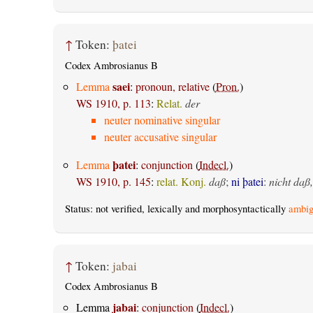
↑
Token:
þatei
Codex Ambrosianus B
saei
Lemma
:
pronoun, relative
(
Pron.
)
WS 1910, p. 113
:
Relat.
der
neuter nominative singular
neuter accusative singular
þatei
Lemma
:
conjunction
(
Indecl.
)
WS 1910, p. 145
:
relat. Konj.
daß
;
ni þatei
:
nicht daß,
Status: not verified, lexically and morphosyntactically
ambig
↑
Token:
jabai
Codex Ambrosianus B
jabai
Lemma
:
conjunction
(
Indecl.
)