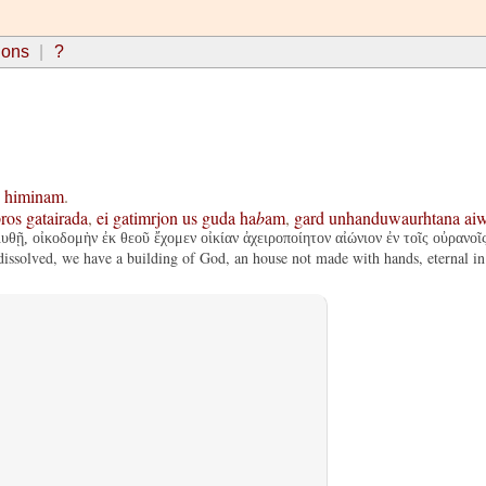
ions
?
himinam
.
þros
gatairada
,
ei
gatimrjon
us
guda
ha
b
am
,
gard
unhanduwaurhtana
ai
υθῇ, οἰκοδομὴν ἐκ θεοῦ ἔχομεν οἰκίαν ἀχειροποίητον αἰώνιον ἐν τοῖς οὐρανοῖς
dissolved, we have a building of God, an house not made with hands, eternal in