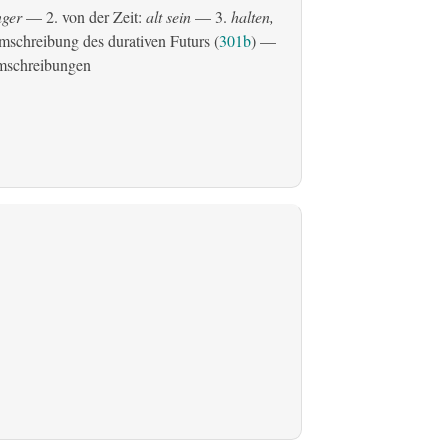
ger
— 2. von der Zeit:
alt sein
— 3.
halten,
schreibung des durativen Futurs (
301b
) —
mschreibungen