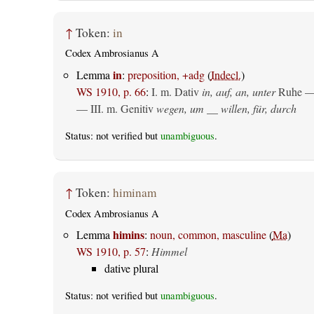
↑
Token:
in
Codex Ambrosianus A
in
Lemma
:
preposition, +adg
(
Indecl.
)
WS 1910, p. 66
:
I.
m. Dativ
in, auf, an, unter
Ruhe —
— III.
m. Genitiv
wegen, um __ willen, für, durch
Status: not verified but
unambiguous
.
↑
Token:
himinam
Codex Ambrosianus A
himins
Lemma
:
noun, common, masculine
(
Ma
)
WS 1910, p. 57
:
Himmel
dative plural
Status: not verified but
unambiguous
.