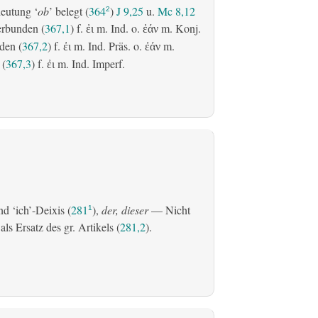
eutung ‘
ob
’ belegt (
364
)
J 9,25
u.
Mc 8,12
2
erbunden (
367,1
) f.
m. Ind. o.
m. Konj.
ἐι
ἐάν
den (
367,2
) f.
m. Ind. Präs. o.
m.
ἐι
ἐάν
 (
367,3
) f.
m. Ind. Imperf.
ἐι
d ‘ich’-Deixis (
281
),
der, dieser
— Nicht
1
s Ersatz des gr. Artikels (
281,2
).