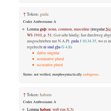
↑
Token:
guda
Codex Ambrosianus A
guþ
Lemma
:
noun, common, masculine
(irregular
No
WS 1910, p. 51
:
Gott
sehr häufig; fast durchweg abg
ausgeschrieben nur N.A.Pl.
guda
J 10,34.35
, wo es i
regelrecht
ni sind gþa
G 4,8
).
dative singular
nominative plural
accusative plural
Status: not verified, morphosyntactically
ambiguous
.
↑
Token:
habam
Codex Ambrosianus A
haban
Lemma
:
verb
(
sw.V.3
)