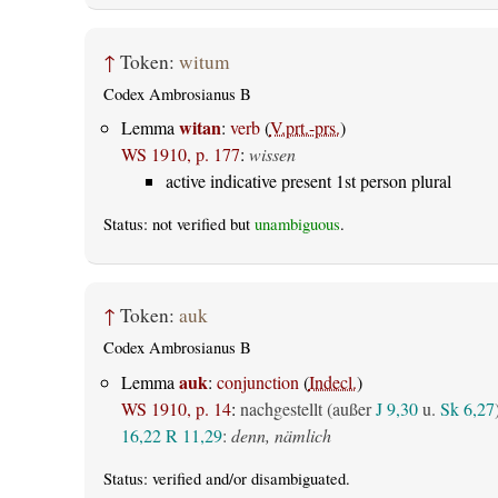
↑
Token:
witum
Codex Ambrosianus B
witan
Lemma
:
verb
(
V.prt.-prs.
)
WS 1910, p. 177
:
wissen
active indicative present 1st person plural
Status: not verified but
unambiguous
.
↑
Token:
auk
Codex Ambrosianus B
auk
Lemma
:
conjunction
(
Indecl.
)
WS 1910, p. 14
:
nachgestellt (außer
J 9,30
u.
Sk 6,27
16,22
R 11,29
:
denn, nämlich
Status:
verified
and/or disambiguated.