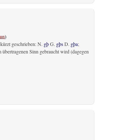
un
)
ekürzt geschrieben: N.
gþ
G.
gþs
D.
gþa
;
m übertragenen Sinn gebraucht wird (dagegen