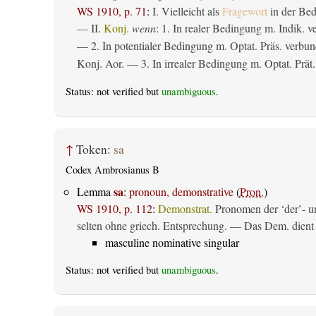
WS 1910, p. 71
:
I. Vielleicht als
Fragewort
in der Bed
— II.
Konj.
wenn
: 1. In realer Bedingung m. Indik. v
— 2. In potentialer Bedingung m. Optat. Präs. verbun
Konj. Aor. — 3. In irrealer Bedingung m. Optat. Prät.
Status: not verified but
unambiguous
.
↑
Token:
sa
Codex Ambrosianus B
sa
Lemma
:
pronoun, demonstrative
(
Pron.
)
WS 1910, p. 112
:
Demonstrat.
Pronomen der ‘der’- un
selten ohne griech. Entsprechung. — Das Dem. dient al
masculine nominative singular
Status: not verified but
unambiguous
.