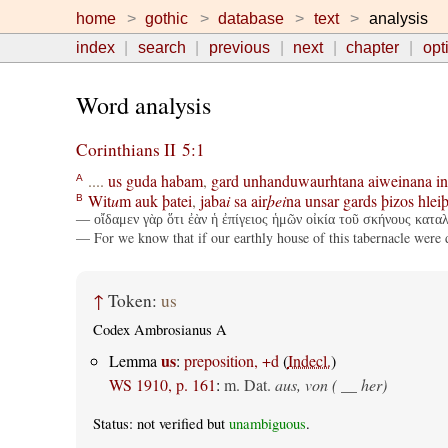
home
gothic
database
text
analysis
index
search
previous
next
chapter
opt
Word analysis
Corinthians II 5:1
....
us
guda
habam
,
gard
unhanduwaurhtana
aiweinana
in
A
Wit
u
m
auk
þatei
,
jaba
i
sa
air
þei
na
unsar
gards
þizos
hlei
B
— οἴδαμεν γὰρ ὅτι ἐὰν ἡ ἐπίγειος ἡμῶν οἰκία τοῦ σκήνους καταλ
— For we know that if our earthly house of this tabernacle were 
↑
Token:
us
Codex Ambrosianus A
us
Lemma
:
preposition, +d
(
Indecl.
)
WS 1910, p. 161
:
m. Dat.
aus, von ( __ her)
Status: not verified but
unambiguous
.