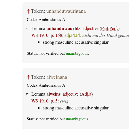
↑
Token:
unhanduwaurhtana
Codex Ambrosianus A
unhanduwaurhts
Lemma
:
adjective
(
Part.Perf.
)
WS 1910, p. 158
:
adj.Pt.Pf.
nicht mit der Hand gema
strong masculine accusative singular
Status: not verified but
unambiguous
.
↑
Token:
aiweinana
Codex Ambrosianus A
aiweins
Lemma
:
adjective
(
Adj.a
)
WS 1910, p. 5
:
ewig
strong masculine accusative singular
Status: not verified but
unambiguous
.