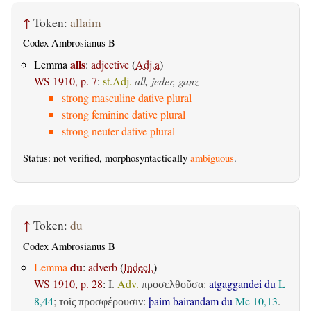
↑
Token:
allaim
Codex Ambrosianus B
alls
Lemma
:
adjective
(
Adj.a
)
WS 1910, p. 7
:
st.Adj.
all, jeder, ganz
strong masculine dative plural
strong feminine dative plural
strong neuter dative plural
Status: not verified, morphosyntactically
ambiguous
.
↑
Token:
du
Codex Ambrosianus B
du
Lemma
:
adverb
(
Indecl.
)
WS 1910, p. 28
:
I.
Adv.
:
atgaggandei du
L
προσελθοῦσα
8,44
;
:
þaim bairandam du
Mc 10,13
.
τοῖς προσφέρουσιν