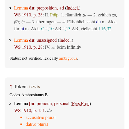
du
Lemma
:
preposition, +d
(
Indecl.
)
WS 1910, p. 28
:
II.
Präp.
1.
räumlich
zu
— 2.
zeitlich
zu,
für, in
— 3.
übertragen
— 4. Fälschlich steht
du
m. Akk.
für
bi
m. Akk.
C 4,10
AB
4,13
AB
; vielleicht
J 16,32
.
du
Lemma
:
unassigned
(
Indecl.
)
WS 1910, p. 28
:
IV.
zu
beim Infinitiv
Status: not verified, lexically
ambiguous
.
↑
Token:
izwis
Codex Ambrosianus B
þu
Lemma
:
pronoun, personal
(
Pers.Pron
)
WS 1910, p. 151
:
du
accusative plural
dative plural