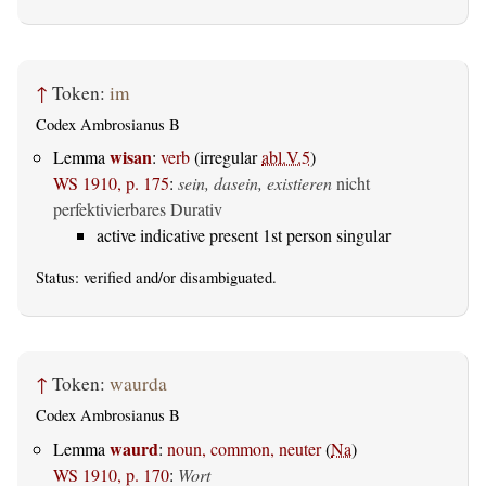
↑
Token:
im
Codex Ambrosianus B
wisan
Lemma
:
verb
(irregular
abl.V.5
)
WS 1910, p. 175
:
sein, dasein, existieren
nicht
perfektivierbares Durativ
active indicative present 1st person singular
Status:
verified
and/or disambiguated.
↑
Token:
waurda
Codex Ambrosianus B
waurd
Lemma
:
noun, common, neuter
(
Na
)
WS 1910, p. 170
:
Wort