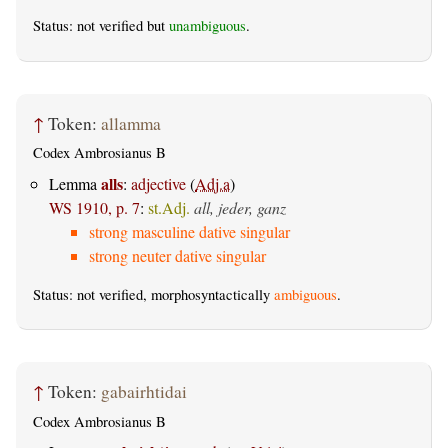
Status: not verified but
unambiguous
.
↑
Token:
allamma
Codex Ambrosianus B
alls
Lemma
:
adjective
(
Adj.a
)
WS 1910, p. 7
:
st.Adj.
all, jeder, ganz
strong masculine dative singular
strong neuter dative singular
Status: not verified, morphosyntactically
ambiguous
.
↑
Token:
gabairhtidai
Codex Ambrosianus B