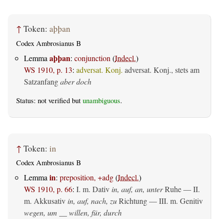
↑
Token:
aþþan
Codex Ambrosianus B
aþþan
Lemma
:
conjunction
(
Indecl.
)
WS 1910, p. 13
:
adversat. Konj.
adversat. Konj., stets am
Satzanfang
aber doch
Status: not verified but
unambiguous
.
↑
Token:
in
Codex Ambrosianus B
in
Lemma
:
preposition, +adg
(
Indecl.
)
WS 1910, p. 66
:
I.
m. Dativ
in, auf, an, unter
Ruhe — II.
m. Akkusativ
in, auf, nach, zu
Richtung — III.
m. Genitiv
wegen, um __ willen, für, durch