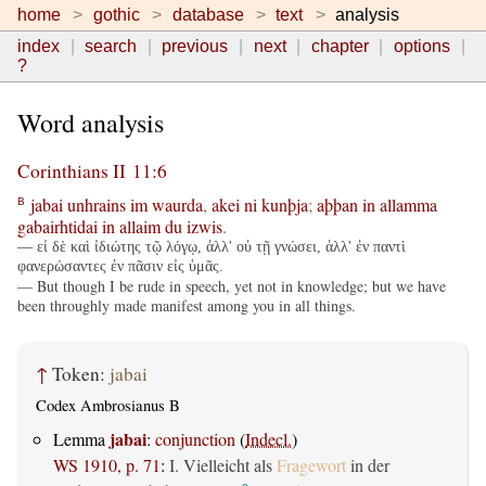
home
gothic
database
text
analysis
index
search
previous
next
chapter
options
?
Word analysis
Corinthians II 11:6
jabai
unhrains
im
waurda
,
akei
ni
kunþja
;
aþþan
in
allamma
B
gabairhtidai
in
allaim
du
izwis
.
— εἰ δὲ καὶ ἰδιώτης τῷ λόγῳ, ἀλλ' οὐ τῇ γνώσει, ἀλλ' ἐν παντὶ
φανερώσαντες ἐν πᾶσιν εἰς ὑμᾶς.
— But though I be rude in speech, yet not in knowledge; but we have
been throughly made manifest among you in all things.
↑
Token:
jabai
Codex Ambrosianus B
jabai
Lemma
:
conjunction
(
Indecl.
)
WS 1910, p. 71
:
I. Vielleicht als
Fragewort
in der