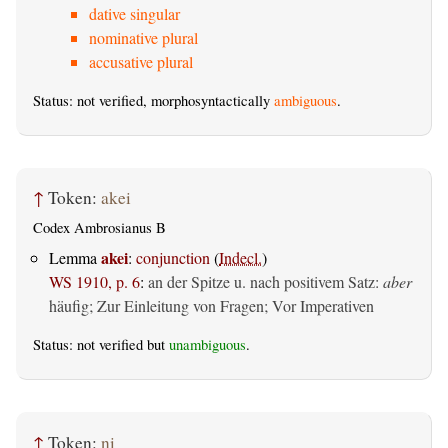
dative singular
nominative plural
accusative plural
Status: not verified, morphosyntactically
ambiguous
.
↑
Token:
akei
Codex Ambrosianus B
akei
Lemma
:
conjunction
(
Indecl.
)
WS 1910, p. 6
:
an der Spitze u. nach positivem Satz:
aber
häufig; Zur Einleitung von Fragen; Vor Imperativen
Status: not verified but
unambiguous
.
↑
Token:
ni