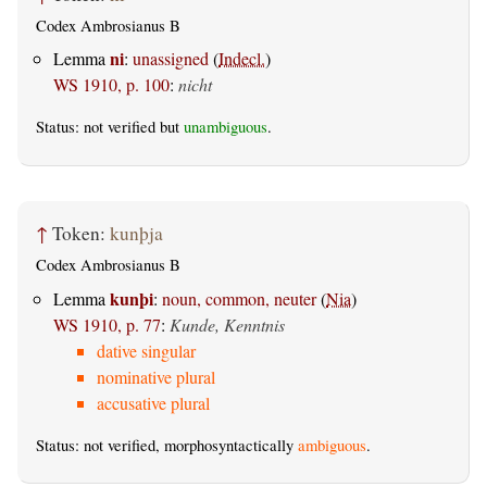
Codex Ambrosianus B
ni
Lemma
:
unassigned
(
Indecl.
)
WS 1910, p. 100
:
nicht
Status: not verified but
unambiguous
.
↑
Token:
kunþja
Codex Ambrosianus B
kunþi
Lemma
:
noun, common, neuter
(
Nia
)
WS 1910, p. 77
:
Kunde, Kenntnis
dative singular
nominative plural
accusative plural
Status: not verified, morphosyntactically
ambiguous
.