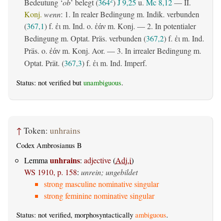
Bedeutung ‘
ob
’ belegt (
364
)
J 9,25
u.
Mc 8,12
— II.
2
Konj.
wenn
: 1. In realer Bedingung m. Indik. verbunden
(
367,1
) f.
m. Ind. o.
m. Konj. — 2. In potentialer
ἐι
ἐάν
Bedingung m. Optat. Präs. verbunden (
367,2
) f.
m. Ind.
ἐι
Präs. o.
m. Konj. Aor. — 3. In irrealer Bedingung m.
ἐάν
Optat. Prät. (
367,3
) f.
m. Ind. Imperf.
ἐι
Status: not verified but
unambiguous
.
↑
Token:
unhrains
Codex Ambrosianus B
unhrains
Lemma
:
adjective
(
Adj.i
)
WS 1910, p. 158
:
unrein; ungebildet
strong masculine nominative singular
strong feminine nominative singular
Status: not verified, morphosyntactically
ambiguous
.