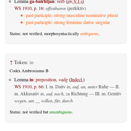
ga-bairhtjan
Lemma
:
verb
(
sw.V.1-i
)
WS 1910, p. 16
:
offenbaren
(perfektiv)
past participle: strong masculine nominative plural
past participle: strong feminine dative singular
Status: not verified, morphosyntactically
ambiguous
.
↑
Token:
in
Codex Ambrosianus B
in
Lemma
:
preposition, +adg
(
Indecl.
)
WS 1910, p. 66
:
I.
m. Dativ
in, auf, an, unter
Ruhe — II.
m. Akkusativ
in, auf, nach, zu
Richtung — III.
m. Genitiv
wegen, um __ willen, für, durch
Status: not verified but
unambiguous
.