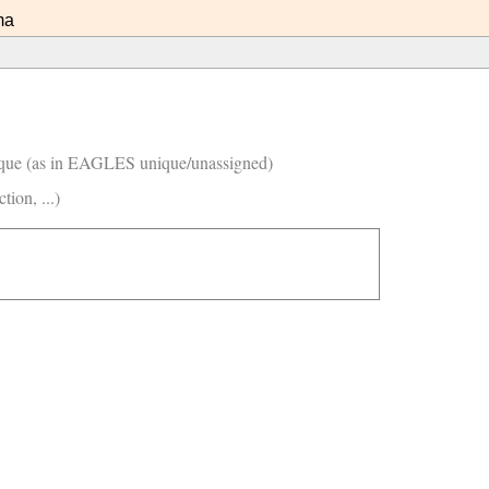
ma
ique (as in EAGLES unique/unassigned)
ion, ...)