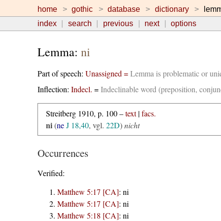
home
gothic
database
dictionary
lem
index
search
previous
next
options
Lemma:
ni
Part of speech:
Unassigned =
Lemma is problematic or un
Inflection:
Indecl.
=
Indeclinable word (preposition, conjunct
Streitberg 1910, p. 100 –
text
|
facs.
ni
(
ne
J 18,40
, vgl.
22D
)
nicht
Occurrences
Verified:
Matthew 5:17 [CA]
:
ni
Matthew 5:17 [CA]
:
ni
Matthew 5:18 [CA]
:
ni