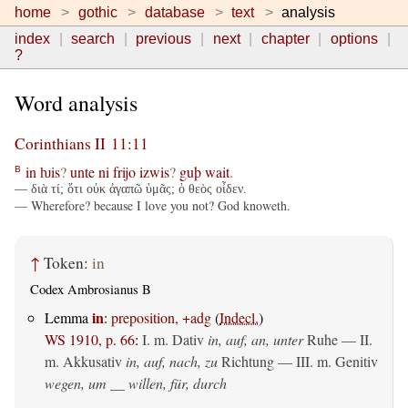
home
gothic
database
text
analysis
index
search
previous
next
chapter
options
?
Word analysis
Corinthians II 11:11
in
ƕis
?
unte
ni
frijo
izwis
?
guþ
wait
.
B
— διὰ τί; ὅτι οὐκ ἀγαπῶ ὑμᾶς; ὁ θεὸς οἶδεν.
— Wherefore? because I love you not? God knoweth.
↑
Token:
in
Codex Ambrosianus B
in
Lemma
:
preposition, +adg
(
Indecl.
)
WS 1910, p. 66
:
I.
m. Dativ
in, auf, an, unter
Ruhe — II.
m. Akkusativ
in, auf, nach, zu
Richtung — III.
m. Genitiv
wegen, um __ willen, für, durch