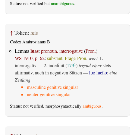
Status: not verified but
unambiguous
.
↑
Token:
ƕis
Codex Ambrosianus B
ƕas
Lemma
:
pronoun, interrogative
(
Pron.
)
WS 1910, p. 62
:
substant. Frage-Pron.
wer?
1.
interrogativ
— 2.
indefinit
(
173
)
irgend einer
stets
1
affirmativ, auch in negativen Sätzen —
ƕo ƕeilo
:
eine
Zeitlang
masculine genitive singular
neuter genitive singular
Status: not verified, morphosyntactically
ambiguous
.