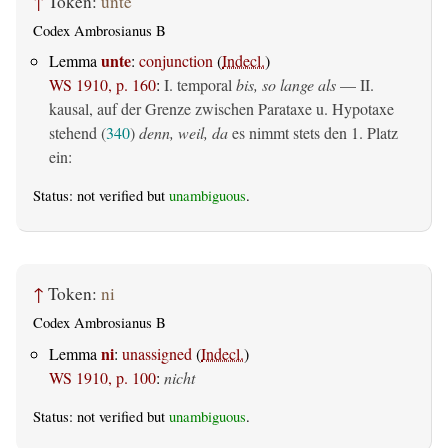
↑
Token:
unte
Codex Ambrosianus B
unte
Lemma
:
conjunction
(
Indecl.
)
WS 1910, p. 160
:
I. temporal
bis, so lange als
— II.
kausal, auf der Grenze zwischen Parataxe u. Hypotaxe
stehend (
340
)
denn, weil, da
es nimmt stets den 1. Platz
ein:
Status: not verified but
unambiguous
.
↑
Token:
ni
Codex Ambrosianus B
ni
Lemma
:
unassigned
(
Indecl.
)
WS 1910, p. 100
:
nicht
Status: not verified but
unambiguous
.