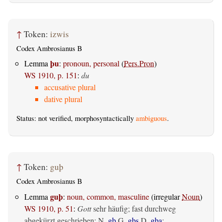
↑
Token:
izwis
Codex Ambrosianus B
þu
Lemma
:
pronoun, personal
(
Pers.Pron
)
WS 1910, p. 151
:
du
accusative plural
dative plural
Status: not verified, morphosyntactically
ambiguous
.
↑
Token:
guþ
Codex Ambrosianus B
guþ
Lemma
:
noun, common, masculine
(irregular
Noun
)
WS 1910, p. 51
:
Gott
sehr häufig; fast durchweg
abgekürzt geschrieben: N.
gþ
G.
gþs
D.
gþa
;