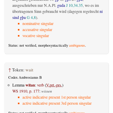
ausgeschrieben nur N.A.Pl.
guda
J 10,34.35
, wo es im
übertragenen Sinn gebraucht wird (dagegen regelrecht
ni
sind gþa
G 4,8
).
nominative singular
accusative singular
vocative singular
Status: not verified, morphosyntactically
ambiguous
.
↑
Token:
wait
Codex Ambrosianus B
witan
Lemma
:
verb
(
V.prt.-prs.
)
WS 1910, p. 177
:
wissen
active indicative present 1st person singular
active indicative present 3rd person singular
Status: not verified, morphosyntactically
ambiguous
.