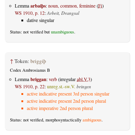
arbaiþs
Lemma
:
noun, common, feminine
(
Fi
)
WS 1910, p. 12
:
Arbeit, Drangsal
dative singular
Status: not verified but
unambiguous
.
↑
Token:
briggiþ
Codex Ambrosianus B
briggan
Lemma
:
verb
(irregular
abl.V.3
)
WS 1910, p. 22
:
unreg.st.-sw.V.
bringen
active indicative present 3rd person singular
active indicative present 2nd person plural
active imperative 2nd person plural
Status: not verified, morphosyntactically
ambiguous
.