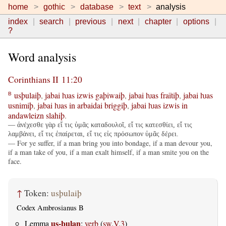
home
gothic
database
text
analysis
index
search
previous
next
chapter
options
?
Word analysis
Corinthians II 11:20
usþulaiþ
,
jabai
ƕas
izwis
gaþiwaiþ
,
jabai
ƕas
fraïtiþ
,
jabai
ƕas
B
usnimiþ
,
jabai
ƕas
in
arbaidai
briggiþ
,
jabai
ƕas
izwis
in
andawleizn
slahiþ
.
— ἀνέχεσθε γὰρ εἴ τις ὑμᾶς καταδουλοῖ, εἴ τις κατεσθίει, εἴ τις
λαμβάνει, εἴ τις ἐπαίρεται, εἴ τις εἰς πρόσωπον ὑμᾶς δέρει.
— For ye suffer, if a man bring you into bondage, if a man devour you,
if a man take of you, if a man exalt himself, if a man smite you on the
face.
↑
Token:
usþulaiþ
Codex Ambrosianus B
us-þulan
Lemma
:
verb
(
sw.V.3
)