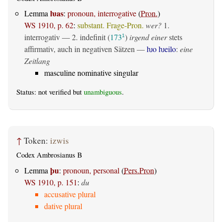
ƕas
Lemma
:
pronoun, interrogative
(
Pron.
)
WS 1910, p. 62
:
substant. Frage-Pron.
wer?
1.
interrogativ
— 2.
indefinit
(
173
)
irgend einer
stets
1
affirmativ, auch in negativen Sätzen —
ƕo ƕeilo
:
eine
Zeitlang
masculine nominative singular
Status: not verified but
unambiguous
.
↑
Token:
izwis
Codex Ambrosianus B
þu
Lemma
:
pronoun, personal
(
Pers.Pron
)
WS 1910, p. 151
:
du
accusative plural
dative plural