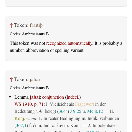
↑
Token:
fraïtiþ
Codex Ambrosianus B
This token was not
recognized automatically
. It is probably a
number, abbreviation or spelling variant.
↑
Token:
jabai
Codex Ambrosianus B
jabai
Lemma
:
conjunction
(
Indecl.
)
WS 1910, p. 71
:
I. Vielleicht als
Fragewort
in der
Bedeutung ‘
ob
’ belegt (
364
)
J 9,25
u.
Mc 8,12
— II.
2
Konj.
wenn
: 1. In realer Bedingung m. Indik. verbunden
(
367,1
) f.
m. Ind. o.
m. Konj. — 2. In potentialer
ἐι
ἐάν