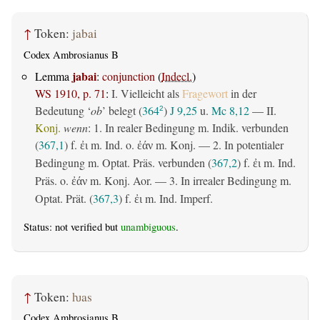
↑
Token:
jabai
Codex Ambrosianus B
jabai
Lemma
:
conjunction
(
Indecl.
)
WS 1910, p. 71
:
I. Vielleicht als
Fragewort
in der
Bedeutung ‘
ob
’ belegt (
364
)
J 9,25
u.
Mc 8,12
— II.
2
Konj.
wenn
: 1. In realer Bedingung m. Indik. verbunden
(
367,1
) f.
m. Ind. o.
m. Konj. — 2. In potentialer
ἐι
ἐάν
Bedingung m. Optat. Präs. verbunden (
367,2
) f.
m. Ind.
ἐι
Präs. o.
m. Konj. Aor. — 3. In irrealer Bedingung m.
ἐάν
Optat. Prät. (
367,3
) f.
m. Ind. Imperf.
ἐι
Status: not verified but
unambiguous
.
↑
Token:
ƕas
Codex Ambrosianus B