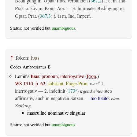
Bedingung m. Optat. Präs. verbunden (
367,2
) f.
m. Ind.
ἐι
Präs. o.
m. Konj. Aor. — 3. In irrealer Bedingung m.
ἐάν
Optat. Prät. (
367,3
) f.
m. Ind. Imperf.
ἐι
Status: not verified but
unambiguous
.
↑
Token:
ƕas
Codex Ambrosianus B
ƕas
Lemma
:
pronoun, interrogative
(
Pron.
)
WS 1910, p. 62
:
substant. Frage-Pron.
wer?
1.
interrogativ
— 2.
indefinit
(
173
)
irgend einer
stets
1
affirmativ, auch in negativen Sätzen —
ƕo ƕeilo
:
eine
Zeitlang
masculine nominative singular
Status: not verified but
unambiguous
.