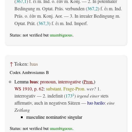
(
367,1
) f.
m. Ind. o.
m. Konj. — 2. In potentialer
ἐι
ἐάν
Bedingung m. Optat. Präs. verbunden (
367,2
) f.
m. Ind.
ἐι
Präs. o.
m. Konj. Aor. — 3. In irrealer Bedingung m.
ἐάν
Optat. Prät. (
367,3
) f.
m. Ind. Imperf.
ἐι
Status: not verified but
unambiguous
.
↑
Token:
ƕas
Codex Ambrosianus B
ƕas
Lemma
:
pronoun, interrogative
(
Pron.
)
WS 1910, p. 62
:
substant. Frage-Pron.
wer?
1.
interrogativ
— 2.
indefinit
(
173
)
irgend einer
stets
1
affirmativ, auch in negativen Sätzen —
ƕo ƕeilo
:
eine
Zeitlang
masculine nominative singular
Status: not verified but
unambiguous
.