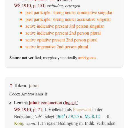
WS 1910, p. 151
:
erdulden, ertragen
past participle: strong neuter nominative singular
past participle: strong neuter accusative singular
active indicative present 3rd person singular
active indicative present 2nd person plural
active optative present 2nd person plural
active imperative 2nd person plural
Status: not verified, morphosyntactically
ambiguous
.
↑
Token:
jabai
Codex Ambrosianus B
jabai
Lemma
:
conjunction
(
Indecl.
)
WS 1910, p. 71
:
I. Vielleicht als
Fragewort
in der
Bedeutung ‘
ob
’ belegt (
364
)
J 9,25
u.
Mc 8,12
— II.
2
Konj.
wenn
: 1. In realer Bedingung m. Indik. verbunden