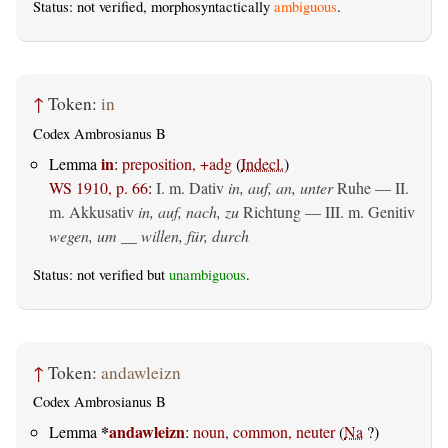
Status: not verified, morphosyntactically
ambiguous
.
↑
Token:
in
Codex Ambrosianus B
in
Lemma
:
preposition, +adg
(
Indecl.
)
WS 1910, p. 66
:
I.
m. Dativ
in, auf, an, unter
Ruhe — II.
m. Akkusativ
in, auf, nach, zu
Richtung — III.
m. Genitiv
wegen, um __ willen, für, durch
Status: not verified but
unambiguous
.
↑
Token:
andawleizn
Codex Ambrosianus B
*
andawleizn
Lemma
:
noun, common, neuter
(
Na
?)