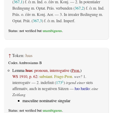
(
367,1
) f.
m. Ind. o.
m. Konj. — 2. In potentialer
ἐι
ἐάν
Bedingung m. Optat. Präs. verbunden (
367,2
) f.
m. Ind.
ἐι
Präs. o.
m. Konj. Aor. — 3. In irrealer Bedingung m.
ἐάν
Optat. Prät. (
367,3
) f.
m. Ind. Imperf.
ἐι
Status: not verified but
unambiguous
.
↑
Token:
ƕas
Codex Ambrosianus B
ƕas
Lemma
:
pronoun, interrogative
(
Pron.
)
WS 1910, p. 62
:
substant. Frage-Pron.
wer?
1.
interrogativ
— 2.
indefinit
(
173
)
irgend einer
stets
1
affirmativ, auch in negativen Sätzen —
ƕo ƕeilo
:
eine
Zeitlang
masculine nominative singular
Status: not verified but
unambiguous
.