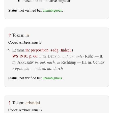
masculine nominative singular
Status: not verified but
unambiguous
.
↑
Token:
in
Codex Ambrosianus B
in
Lemma
:
preposition, +adg
(
Indecl.
)
WS 1910, p. 66
:
I.
m. Dativ
in, auf, an, unter
Ruhe — II.
m. Akkusativ
in, auf, nach, zu
Richtung — III.
m. Genitiv
wegen, um __ willen, für, durch
Status: not verified but
unambiguous
.
↑
Token:
arbaidai
Codex Ambrosianus B