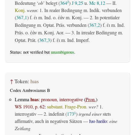
Bedeutung ‘
ob
’ belegt (
364
)
J 9,25
u.
Mc 8,12
— II.
2
Konj.
wenn
: 1. In realer Bedingung m. Indik. verbunden
(
367,1
) f.
m. Ind. o.
m. Konj. — 2. In potentialer
ἐι
ἐάν
Bedingung m. Optat. Präs. verbunden (
367,2
) f.
m. Ind.
ἐι
Präs. o.
m. Konj. Aor. — 3. In irrealer Bedingung m.
ἐάν
Optat. Prät. (
367,3
) f.
m. Ind. Imperf.
ἐι
Status: not verified but
unambiguous
.
↑
Token:
ƕas
Codex Ambrosianus B
ƕas
Lemma
:
pronoun, interrogative
(
Pron.
)
WS 1910, p. 62
:
substant. Frage-Pron.
wer?
1.
interrogativ
— 2.
indefinit
(
173
)
irgend einer
stets
1
affirmativ, auch in negativen Sätzen —
ƕo ƕeilo
:
eine
Zeitlang