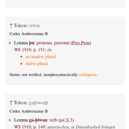
↑
Token:
izwis
Codex Ambrosianus B
þu
Lemma
:
pronoun, personal
(
Pers.Pron
)
WS 1910, p. 151
:
du
accusative plural
dative plural
Status: not verified, morphosyntactically
ambiguous
.
↑
Token:
gaþiwaiþ
Codex Ambrosianus B
ga-þiwan
Lemma
:
verb
(
sw.V.3
)
WS 1910, p. 149
:
unterjochen, in Dienstbarkeit bringen