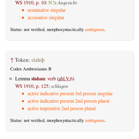
WS 1910, p. 10
:
N?a
Angesicht
nominative singular
accusative singular
Status: not verified, morphosyntactically
ambiguous
.
↑
Token:
slahiþ
Codex Ambrosianus B
slahan
Lemma
:
verb
(
abl.V.6
)
WS 1910, p. 125
:
schlagen
active indicative present 3rd person singular
active indicative present 2nd person plural
active imperative 2nd person plural
Status: not verified, morphosyntactically
ambiguous
.