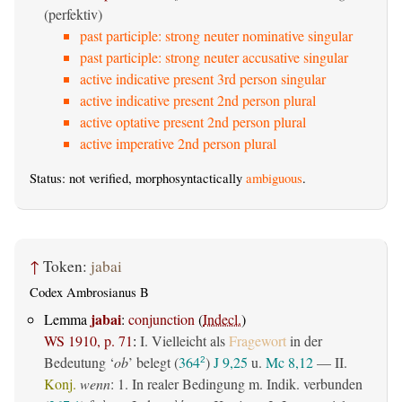
(perfektiv)
past participle: strong neuter nominative singular
past participle: strong neuter accusative singular
active indicative present 3rd person singular
active indicative present 2nd person plural
active optative present 2nd person plural
active imperative 2nd person plural
Status: not verified, morphosyntactically
ambiguous
.
↑
Token:
jabai
Codex Ambrosianus B
jabai
Lemma
:
conjunction
(
Indecl.
)
WS 1910, p. 71
:
I. Vielleicht als
Fragewort
in der
Bedeutung ‘
ob
’ belegt (
364
)
J 9,25
u.
Mc 8,12
— II.
2
Konj.
wenn
: 1. In realer Bedingung m. Indik. verbunden