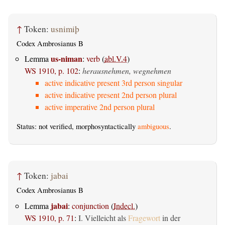
↑
Token:
usnimiþ
Codex Ambrosianus B
us-niman
Lemma
:
verb
(
abl.V.4
)
WS 1910, p. 102
:
herausnehmen, wegnehmen
active indicative present 3rd person singular
active indicative present 2nd person plural
active imperative 2nd person plural
Status: not verified, morphosyntactically
ambiguous
.
↑
Token:
jabai
Codex Ambrosianus B
jabai
Lemma
:
conjunction
(
Indecl.
)
WS 1910, p. 71
:
I. Vielleicht als
Fragewort
in der