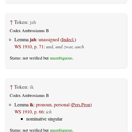
↑
Token:
jah
Codex Ambrosianus B
jah
Lemma
:
unassigned
(
Indecl.
)
WS 1910, p. 71
:
und, und zwar, auch
Status: not verified but
unambiguous
.
↑
Token:
ik
Codex Ambrosianus B
ik
Lemma
:
pronoun, personal
(
Pers.Pron
)
WS 1910, p. 66
:
ich
nominative singular
Status: not verified but
unambiguous
.