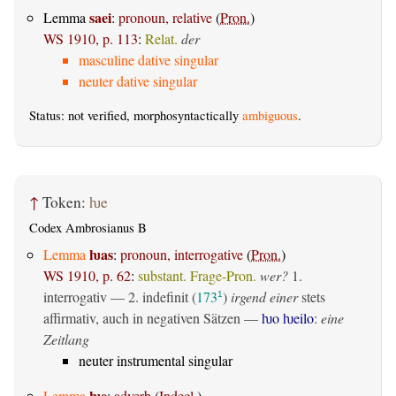
saei
Lemma
:
pronoun, relative
(
Pron.
)
WS 1910, p. 113
:
Relat.
der
masculine dative singular
neuter dative singular
Status: not verified, morphosyntactically
ambiguous
.
↑
Token:
ƕe
Codex Ambrosianus B
ƕas
Lemma
:
pronoun, interrogative
(
Pron.
)
WS 1910, p. 62
:
substant. Frage-Pron.
wer?
1.
interrogativ
— 2.
indefinit
(
173
)
irgend einer
stets
1
affirmativ, auch in negativen Sätzen —
ƕo ƕeilo
:
eine
Zeitlang
neuter instrumental singular
ƕe
Lemma
:
adverb
(
Indecl.
)