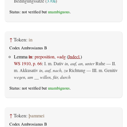
Bedingungssätze (
370a
)
Status: not verified but
unambiguous
.
↑
Token:
in
Codex Ambrosianus B
in
Lemma
:
preposition, +adg
(
Indecl.
)
WS 1910, p. 66
:
I.
m. Dativ
in, auf, an, unter
Ruhe — II.
m. Akkusativ
in, auf, nach, zu
Richtung — III.
m. Genitiv
wegen, um __ willen, für, durch
Status: not verified but
unambiguous
.
↑
Token:
þammei
Codex Ambrosianus B