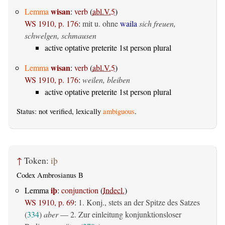
wisan
Lemma
:
verb
(
abl.V.5
)
WS 1910, p. 176
:
mit u. ohne
waila
sich freuen,
schwelgen, schmausen
active optative preterite 1st person plural
wisan
Lemma
:
verb
(
abl.V.5
)
WS 1910, p. 176
:
weilen, bleiben
active optative preterite 1st person plural
Status: not verified, lexically
ambiguous
.
↑
Token:
iþ
Codex Ambrosianus B
iþ
Lemma
:
conjunction
(
Indecl.
)
WS 1910, p. 69
:
1. Konj., stets an der Spitze des Satzes
(
334
)
aber
— 2. Zur einleitung konjunktionsloser