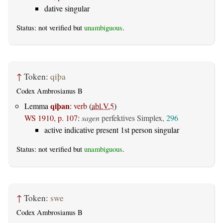
dative singular
Status: not verified but
unambiguous
.
↑
Token:
qiþa
Codex Ambrosianus B
qiþan
Lemma
:
verb
(
abl.V.5
)
WS 1910, p. 107
:
sagen
perfektives Simplex,
296
active indicative present 1st person singular
Status: not verified but
unambiguous
.
↑
Token:
swe
Codex Ambrosianus B