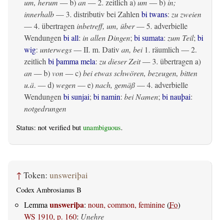
um, herum
— b)
an
— 2.
zeitlich
a)
um
— b)
in;
innerhalb
— 3. distributiv bei Zahlen
bi twans
:
zu zweien
— 4.
übertragen
inbetreff, um, über
— 5. adverbielle
Wendungen
bi all
:
in allen Dingen
;
bi sumata
:
zum Teil
;
bi
wig
:
unterwegs
— II.
m. Dativ
an, bei
1.
räumlich
— 2.
zeitlich
bi þamma mela
:
zu dieser Zeit
— 3.
übertragen
a)
an
— b)
von
— c)
bei etwas schwören, bezeugen, bitten
u.ä
. — d)
wegen
— e)
nach, gemäß
— 4. adverbielle
Wendungen
bi sunjai
;
bi namin
:
bei Namen
;
bi nauþai
:
notgedrungen
Status: not verified but
unambiguous
.
↑
Token:
unsweriþai
Codex Ambrosianus B
unsweriþa
Lemma
:
noun, common, feminine
(
Fo
)
WS 1910, p. 160
:
Unehre