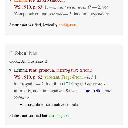
WS 1910, p. 63
:
1.
wem, mit wem, womit
? — 2. vor
Komparativen,
um wie viel
— 3. indefinit,
irgendwie
Status: not verified, lexically
ambiguous
.
↑
Token:
ƕas
Codex Ambrosianus B
ƕas
Lemma
:
pronoun, interrogative
(
Pron.
)
WS 1910, p. 62
:
substant. Frage-Pron.
wer?
1.
interrogativ
— 2.
indefinit
(
173
)
irgend einer
stets
1
affirmativ, auch in negativen Sätzen —
ƕo ƕeilo
:
eine
Zeitlang
masculine nominative singular
Status: not verified but
unambiguous
.