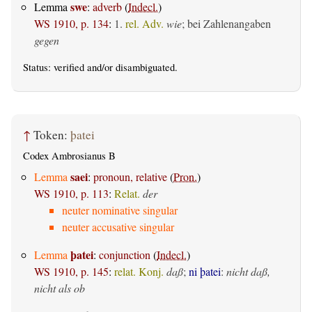
swe
Lemma
:
adverb
(
Indecl.
)
WS 1910, p. 134
:
1.
rel. Adv.
wie
; bei Zahlenangaben
gegen
Status:
verified
and/or disambiguated.
↑
Token:
þatei
Codex Ambrosianus B
saei
Lemma
:
pronoun, relative
(
Pron.
)
WS 1910, p. 113
:
Relat.
der
neuter nominative singular
neuter accusative singular
þatei
Lemma
:
conjunction
(
Indecl.
)
WS 1910, p. 145
:
relat. Konj.
daß
;
ni þatei
:
nicht daß,
nicht als ob