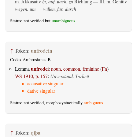
m. Akkusativ
in, auf, nach, zu
Richtung — III.
m. Genitiv
wegen, um __ willen, für, durch
Status: not verified but
unambiguous
.
↑
Token:
unfrodein
Codex Ambrosianus B
unfrodei
Lemma
:
noun, common, feminine
(
Fn
)
WS 1910, p. 157
:
Unverstand, Torheit
accusative singular
dative singular
Status: not verified, morphosyntactically
ambiguous
.
↑
Token:
qiþa