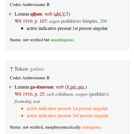
Codex Ambrosianus B
qiþan
Lemma
:
verb
(
abl.V.5
)
WS 1910, p. 107
:
sagen
perfektives Simplex,
296
active indicative present 1st person singular
Status: not verified but
unambiguous
.
↑
Token:
gadars
Codex Ambrosianus B
ga-daursan
Lemma
:
verb
(
V.prt.-prs.
)
WS 1910, p. 25
:
sich erkühnen, wagen
(perfektiv)
;
freimütig sein
active indicative present 1st person singular
active indicative present 3rd person singular
Status: not verified, morphosyntactically
ambiguous
.