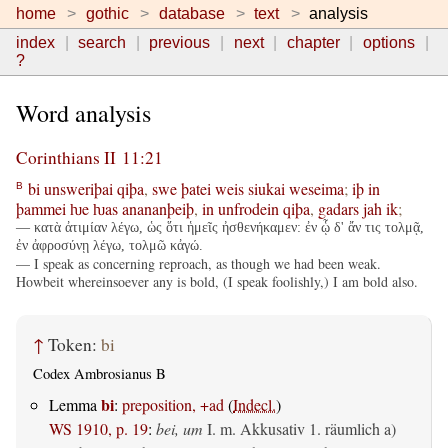
home
gothic
database
text
analysis
index
search
previous
next
chapter
options
?
Word analysis
Corinthians II 11:21
bi
unsweriþai
qiþa
,
swe
þatei
weis
siukai
weseima
;
iþ
in
B
þammei
ƕe
ƕas
anananþeiþ
,
in
unfrodein
qiþa
,
gadars
jah
ik
;
— κατὰ ἀτιμίαν λέγω, ὡς ὅτι ἡμεῖς ἠσθενήκαμεν: ἐν ᾧ δ' ἄν τις τολμᾷ,
ἐν ἀφροσύνῃ λέγω, τολμῶ κἀγώ.
— I speak as concerning reproach, as though we had been weak.
Howbeit whereinsoever any is bold, (I speak foolishly,) I am bold also.
↑
Token:
bi
Codex Ambrosianus B
bi
Lemma
:
preposition, +ad
(
Indecl.
)
WS 1910, p. 19
:
bei, um
I.
m. Akkusativ
1.
räumlich
a)