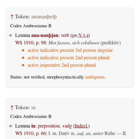
↑
Token:
anananþeiþ
Codex Ambrosianus B
ana-nanþjan
Lemma
:
verb
(
sw.V.1-i
)
WS 1910, p. 98
:
Mut fassen, sich erkühnen
(perfektiv)
active indicative present 3rd person singular
active indicative present 2nd person plural
active imperative 2nd person plural
Status: not verified, morphosyntactically
ambiguous
.
↑
Token:
in
Codex Ambrosianus B
in
Lemma
:
preposition, +adg
(
Indecl.
)
WS 1910, p. 66
:
I.
m. Dativ
in, auf, an, unter
Ruhe — II.