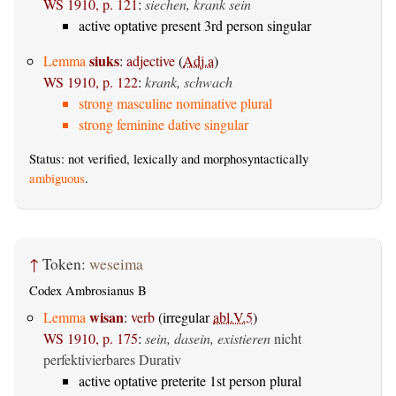
WS 1910, p. 121
:
siechen, krank sein
active optative present 3rd person singular
siuks
Lemma
:
adjective
(
Adj.a
)
WS 1910, p. 122
:
krank, schwach
strong masculine nominative plural
strong feminine dative singular
Status: not verified, lexically and morphosyntactically
ambiguous
.
↑
Token:
weseima
Codex Ambrosianus B
wisan
Lemma
:
verb
(irregular
abl.V.5
)
WS 1910, p. 175
:
sein, dasein, existieren
nicht
perfektivierbares Durativ
active optative preterite 1st person plural