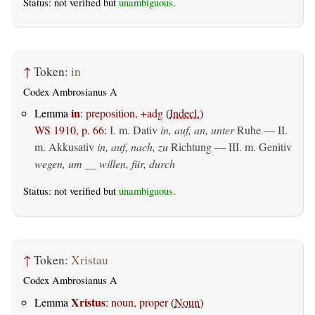
Status: not verified but
unambiguous
.
↑
Token:
in
Codex Ambrosianus A
in
Lemma
:
preposition, +adg
(
Indecl.
)
WS 1910, p. 66
:
I.
m. Dativ
in, auf, an, unter
Ruhe — II.
m. Akkusativ
in, auf, nach, zu
Richtung — III.
m. Genitiv
wegen, um __ willen, für, durch
Status: not verified but
unambiguous
.
↑
Token:
Xristau
Codex Ambrosianus A
Xristus
Lemma
:
noun, proper
(
Noun
)