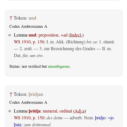
↑
Token:
und
Codex Ambrosianus A
und
Lemma
:
preposition, +ad
(
Indecl.
)
WS 1910, p. 156
:
I.
m. Akk. (Richtung)
bis zu
: 1.
räuml.
— 2.
zeitl.
— 3. zur Bezeichnung des Grades — II.
m.
Dat.
für, um etw
.
Status: not verified but
unambiguous
.
↑
Token:
þridjan
Codex Ambrosianus A
þridja
Lemma
:
numeral, ordinal
(
Adj.a
)
WS 1910, p. 150
:
der dritte
— adverb. Neut.
þridjo
:
~jo
þata
:
zum drittenmal