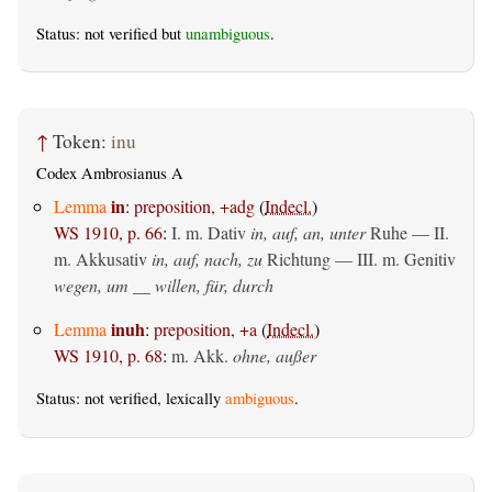
Status: not verified but
unambiguous
.
↑
Token:
inu
Codex Ambrosianus A
in
Lemma
:
preposition, +adg
(
Indecl.
)
WS 1910, p. 66
:
I.
m. Dativ
in, auf, an, unter
Ruhe — II.
m. Akkusativ
in, auf, nach, zu
Richtung — III.
m. Genitiv
wegen, um __ willen, für, durch
inuh
Lemma
:
preposition, +a
(
Indecl.
)
WS 1910, p. 68
:
m. Akk.
ohne, außer
Status: not verified, lexically
ambiguous
.