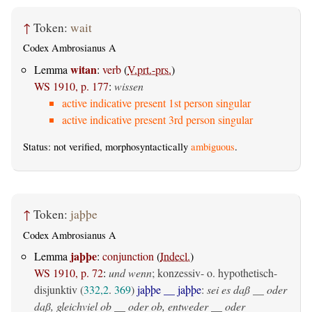
↑
Token:
wait
Codex Ambrosianus A
witan
Lemma
:
verb
(
V.prt.-prs.
)
WS 1910, p. 177
:
wissen
active indicative present 1st person singular
active indicative present 3rd person singular
Status: not verified, morphosyntactically
ambiguous
.
↑
Token:
jaþþe
Codex Ambrosianus A
jaþþe
Lemma
:
conjunction
(
Indecl.
)
WS 1910, p. 72
:
und wenn
; konzessiv- o. hypothetisch-
disjunktiv (
332,2
.
369
)
jaþþe __ jaþþe
:
sei es daß __ oder
daß, gleichviel ob __ oder ob, entweder __ oder