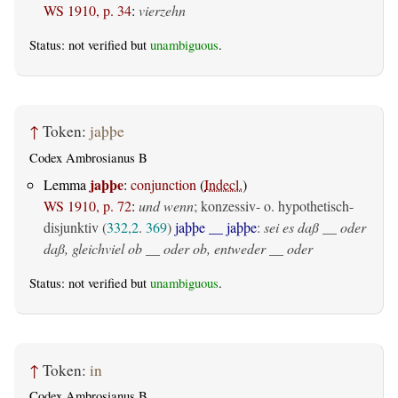
WS 1910, p. 34
:
vierzehn
Status: not verified but
unambiguous
.
↑
Token:
jaþþe
Codex Ambrosianus B
jaþþe
Lemma
:
conjunction
(
Indecl.
)
WS 1910, p. 72
:
und wenn
; konzessiv- o. hypothetisch-
disjunktiv (
332,2
.
369
)
jaþþe __ jaþþe
:
sei es daß __ oder
daß, gleichviel ob __ oder ob, entweder __ oder
Status: not verified but
unambiguous
.
↑
Token:
in
Codex Ambrosianus B