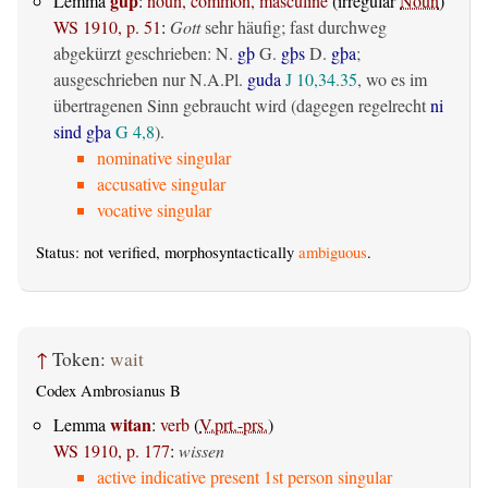
guþ
Lemma
:
noun, common, masculine
(irregular
Noun
)
WS 1910, p. 51
:
Gott
sehr häufig; fast durchweg
abgekürzt geschrieben: N.
gþ
G.
gþs
D.
gþa
;
ausgeschrieben nur N.A.Pl.
guda
J 10,34.35
, wo es im
übertragenen Sinn gebraucht wird (dagegen regelrecht
ni
sind gþa
G 4,8
).
nominative singular
accusative singular
vocative singular
Status: not verified, morphosyntactically
ambiguous
.
↑
Token:
wait
Codex Ambrosianus B
witan
Lemma
:
verb
(
V.prt.-prs.
)
WS 1910, p. 177
:
wissen
active indicative present 1st person singular