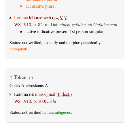
accusative plural
leikan
Lemma
:
verb
(
sw.V.3
)
WS 1910, p. 82
:
m. Dat.
einem gefallen, zu Gefallen sein
active indicative present 1st person singular
Status: not verified, lexically and morphosyntactically
ambiguous
.
↑
Token:
ni
Codex Ambrosianus A
ni
Lemma
:
unassigned
(
Indecl.
)
WS 1910, p. 100
:
nicht
Status: not verified but
unambiguous
.