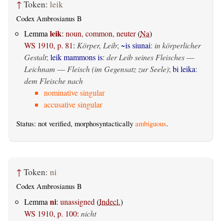
↑
Token:
leik
Codex Ambrosianus B
leik
Lemma
:
noun, common, neuter
(
Na
)
WS 1910, p. 81
:
Körper, Leib
;
~is siunai
:
in körperlicher
Gestalt
;
leik mammons is
:
der Leib seines Fleisches
—
Leichnam
—
Fleisch (im Gegensatz zur Seele)
;
bi leika
:
dem Fleische nach
nominative singular
accusative singular
Status: not verified, morphosyntactically
ambiguous
.
↑
Token:
ni
Codex Ambrosianus B
ni
Lemma
:
unassigned
(
Indecl.
)
WS 1910, p. 100
:
nicht