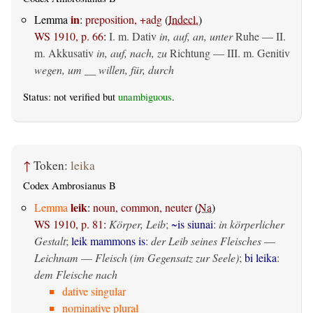
in
Lemma
:
preposition, +adg
(
Indecl.
)
WS 1910, p. 66
:
I.
m. Dativ
in, auf, an, unter
Ruhe — II.
m. Akkusativ
in, auf, nach, zu
Richtung — III.
m. Genitiv
wegen, um __ willen, für, durch
Status: not verified but
unambiguous
.
↑
Token:
leika
Codex Ambrosianus B
leik
Lemma
:
noun, common, neuter
(
Na
)
WS 1910, p. 81
:
Körper, Leib
;
~is siunai
:
in körperlicher
Gestalt
;
leik mammons is
:
der Leib seines Fleisches
—
Leichnam
—
Fleisch (im Gegensatz zur Seele)
;
bi leika
:
dem Fleische nach
dative singular
nominative plural