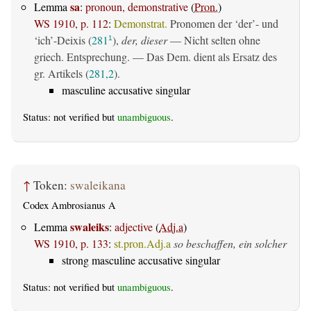
sa
Lemma
:
pronoun, demonstrative
(
Pron.
)
WS 1910, p. 112
:
Demonstrat.
Pronomen der ‘der’- und
‘ich’-Deixis (
281
),
der, dieser
— Nicht selten ohne
1
griech. Entsprechung. — Das Dem. dient als Ersatz des
gr. Artikels (
281,2
).
masculine accusative singular
Status: not verified but
unambiguous
.
↑
Token:
swaleikana
Codex Ambrosianus A
swaleiks
Lemma
:
adjective
(
Adj.a
)
WS 1910, p. 133
:
st.pron.Adj.a
so beschaffen, ein solcher
strong masculine accusative singular
Status: not verified but
unambiguous
.