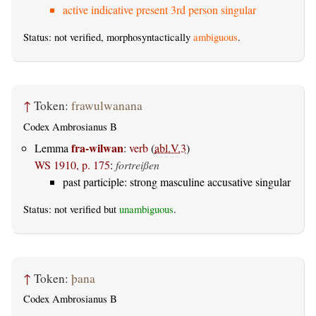
active indicative present 3rd person singular
Status: not verified, morphosyntactically
ambiguous
.
↑
Token:
frawulwanana
Codex Ambrosianus B
fra-wilwan
Lemma
:
verb
(
abl.V.3
)
WS 1910, p. 175
:
fortreißen
past participle: strong masculine accusative singular
Status: not verified but
unambiguous
.
↑
Token:
þana
Codex Ambrosianus B