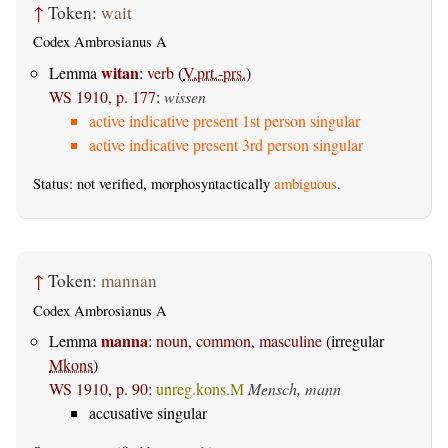
↑
Token:
wait
Codex Ambrosianus A
witan
Lemma
:
verb
(
V.prt.-prs.
)
WS 1910, p. 177
:
wissen
active indicative present 1st person singular
active indicative present 3rd person singular
Status: not verified, morphosyntactically
ambiguous
.
↑
Token:
mannan
Codex Ambrosianus A
manna
Lemma
:
noun, common, masculine
(irregular
Mkons
)
WS 1910, p. 90
:
unreg.kons.M
Mensch, mann
accusative singular