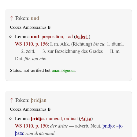
↑
Token:
und
Codex Ambrosianus B
und
Lemma
:
preposition, +ad
(
Indecl.
)
WS 1910, p. 156
:
I.
m. Akk. (Richtung)
bis zu
: 1.
räuml.
— 2.
zeitl.
— 3. zur Bezeichnung des Grades — II.
m.
Dat.
für, um etw
.
Status: not verified but
unambiguous
.
↑
Token:
þridjan
Codex Ambrosianus B
þridja
Lemma
:
numeral, ordinal
(
Adj.a
)
WS 1910, p. 150
:
der dritte
— adverb. Neut.
þridjo
:
~jo
þata
:
zum drittenmal