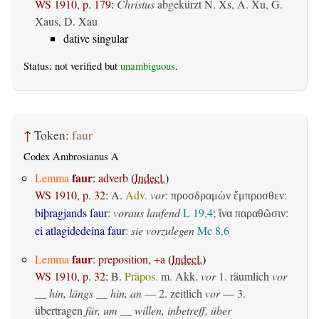
WS 1910, p. 179
:
Christus
abgekürzt N. Xs, A. Xu, G.
Xaus, D. Xau
dative singular
Status: not verified but
unambiguous
.
↑
Token:
faur
Codex Ambrosianus A
faur
Lemma
:
adverb
(
Indecl.
)
WS 1910, p. 32
:
A.
Adv.
vor
:
:
προσδραμὼν ἔμπροσθεν
biþragjands faur
:
voraus laufend
L 19,4
;
:
ἵνα παραθῶσιν
ei atlagidedeina faur
:
sie vorzulegen
Mc 8,6
faur
Lemma
:
preposition, +a
(
Indecl.
)
WS 1910, p. 32
:
B.
Präpos.
m. Akk.
vor
1.
räumlich
vor
__ hin, längs __ hin, an
— 2.
zeitlich
vor
— 3.
übertragen
für, um __ willen, inbetreff, über