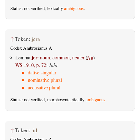
Status: not verified, lexically
ambiguous
.
↑
Token:
jera
Codex Ambrosianus A
jer
Lemma
:
noun, common, neuter
(
Na
)
WS 1910, p. 72
:
Jahr
dative singular
nominative plural
accusative plural
Status: not verified, morphosyntactically
ambiguous
.
↑
Token:
·id·
Codex Ambrosianus A