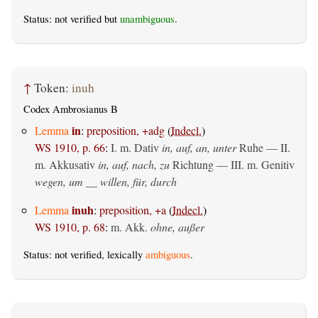
Status: not verified but
unambiguous
.
↑
Token:
inuh
Codex Ambrosianus B
in
Lemma
:
preposition, +adg
(
Indecl.
)
WS 1910, p. 66
:
I.
m. Dativ
in, auf, an, unter
Ruhe — II.
m. Akkusativ
in, auf, nach, zu
Richtung — III.
m. Genitiv
wegen, um __ willen, für, durch
inuh
Lemma
:
preposition, +a
(
Indecl.
)
WS 1910, p. 68
:
m. Akk.
ohne, außer
Status: not verified, lexically
ambiguous
.