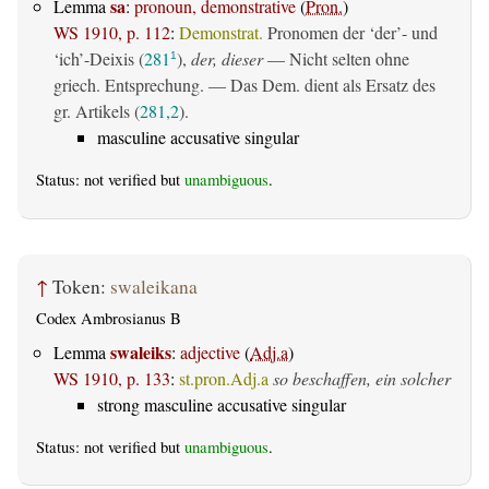
sa
Lemma
:
pronoun, demonstrative
(
Pron.
)
WS 1910, p. 112
:
Demonstrat.
Pronomen der ‘der’- und
‘ich’-Deixis (
281
),
der, dieser
— Nicht selten ohne
1
griech. Entsprechung. — Das Dem. dient als Ersatz des
gr. Artikels (
281,2
).
masculine accusative singular
Status: not verified but
unambiguous
.
↑
Token:
swaleikana
Codex Ambrosianus B
swaleiks
Lemma
:
adjective
(
Adj.a
)
WS 1910, p. 133
:
st.pron.Adj.a
so beschaffen, ein solcher
strong masculine accusative singular
Status: not verified but
unambiguous
.