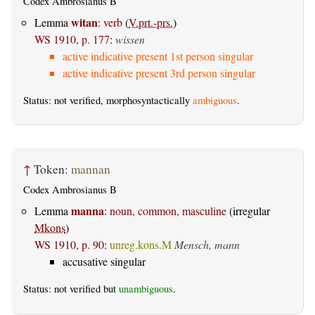
Codex Ambrosianus B
witan
Lemma
:
verb
(
V.prt.-prs.
)
WS 1910, p. 177
:
wissen
active indicative present 1st person singular
active indicative present 3rd person singular
Status: not verified, morphosyntactically
ambiguous
.
↑
Token:
mannan
Codex Ambrosianus B
manna
Lemma
:
noun, common, masculine
(irregular
Mkons
)
WS 1910, p. 90
:
unreg.kons.M
Mensch, mann
accusative singular
Status: not verified but
unambiguous
.