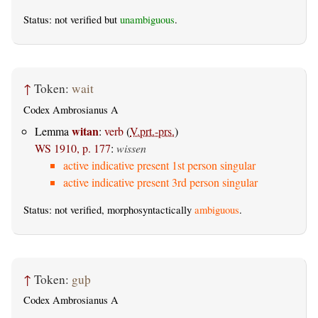
Status: not verified but
unambiguous
.
↑
Token:
wait
Codex Ambrosianus A
witan
Lemma
:
verb
(
V.prt.-prs.
)
WS 1910, p. 177
:
wissen
active indicative present 1st person singular
active indicative present 3rd person singular
Status: not verified, morphosyntactically
ambiguous
.
↑
Token:
guþ
Codex Ambrosianus A