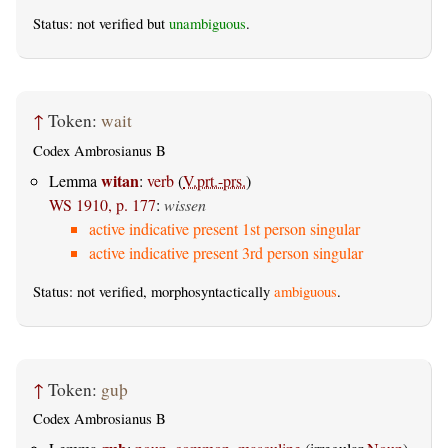
Status: not verified but
unambiguous
.
↑
Token:
wait
Codex Ambrosianus B
witan
Lemma
:
verb
(
V.prt.-prs.
)
WS 1910, p. 177
:
wissen
active indicative present 1st person singular
active indicative present 3rd person singular
Status: not verified, morphosyntactically
ambiguous
.
↑
Token:
guþ
Codex Ambrosianus B