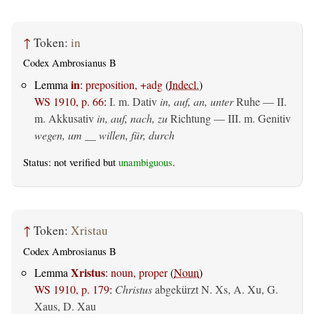
↑
Token:
in
Codex Ambrosianus B
in
Lemma
:
preposition, +adg
(
Indecl.
)
WS 1910, p. 66
:
I.
m. Dativ
in, auf, an, unter
Ruhe — II.
m. Akkusativ
in, auf, nach, zu
Richtung — III.
m. Genitiv
wegen, um __ willen, für, durch
Status: not verified but
unambiguous
.
↑
Token:
Xristau
Codex Ambrosianus B
Xristus
Lemma
:
noun, proper
(
Noun
)
WS 1910, p. 179
:
Christus
abgekürzt N. Xs, A. Xu, G.
Xaus, D. Xau