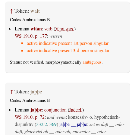
↑
Token:
wait
Codex Ambrosianus B
witan
Lemma
:
verb
(
V.prt.-prs.
)
WS 1910, p. 177
:
wissen
active indicative present 1st person singular
active indicative present 3rd person singular
Status: not verified, morphosyntactically
ambiguous
.
↑
Token:
jaþþe
Codex Ambrosianus B
jaþþe
Lemma
:
conjunction
(
Indecl.
)
WS 1910, p. 72
:
und wenn
; konzessiv- o. hypothetisch-
disjunktiv (
332,2
.
369
)
jaþþe __ jaþþe
:
sei es daß __ oder
daß, gleichviel ob __ oder ob, entweder __ oder