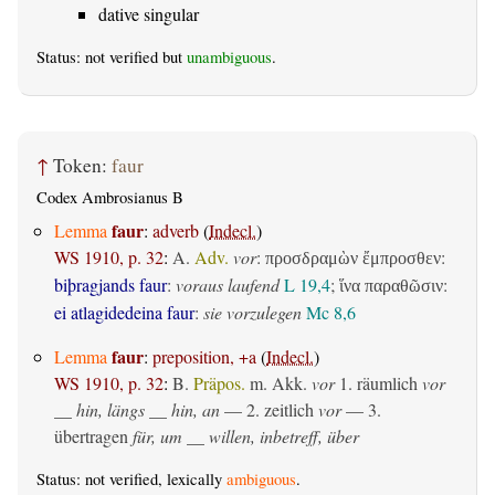
dative singular
Status: not verified but
unambiguous
.
↑
Token:
faur
Codex Ambrosianus B
faur
Lemma
:
adverb
(
Indecl.
)
WS 1910, p. 32
:
A.
Adv.
vor
:
:
προσδραμὼν ἔμπροσθεν
biþragjands faur
:
voraus laufend
L 19,4
;
:
ἵνα παραθῶσιν
ei atlagidedeina faur
:
sie vorzulegen
Mc 8,6
faur
Lemma
:
preposition, +a
(
Indecl.
)
WS 1910, p. 32
:
B.
Präpos.
m. Akk.
vor
1.
räumlich
vor
__ hin, längs __ hin, an
— 2.
zeitlich
vor
— 3.
übertragen
für, um __ willen, inbetreff, über
Status: not verified, lexically
ambiguous
.