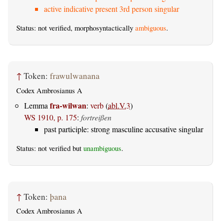
active indicative present 3rd person singular
Status: not verified, morphosyntactically
ambiguous
.
↑
Token:
frawulwanana
Codex Ambrosianus A
fra-wilwan
Lemma
:
verb
(
abl.V.3
)
WS 1910, p. 175
:
fortreißen
past participle: strong masculine accusative singular
Status: not verified but
unambiguous
.
↑
Token:
þana
Codex Ambrosianus A