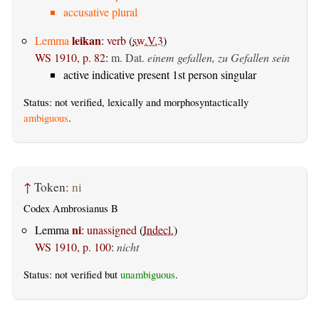
accusative plural
leikan
Lemma
:
verb
(
sw.V.3
)
WS 1910, p. 82
:
m. Dat.
einem gefallen, zu Gefallen sein
active indicative present 1st person singular
Status: not verified, lexically and morphosyntactically
ambiguous
.
↑
Token:
ni
Codex Ambrosianus B
ni
Lemma
:
unassigned
(
Indecl.
)
WS 1910, p. 100
:
nicht
Status: not verified but
unambiguous
.