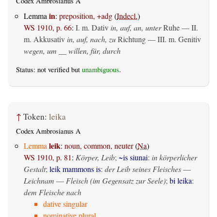
Codex Ambrosianus A
in
Lemma
:
preposition, +adg
(
Indecl.
)
WS 1910, p. 66
:
I.
m. Dativ
in, auf, an, unter
Ruhe — II.
m. Akkusativ
in, auf, nach, zu
Richtung — III.
m. Genitiv
wegen, um __ willen, für, durch
Status: not verified but
unambiguous
.
↑
Token:
leika
Codex Ambrosianus A
leik
Lemma
:
noun, common, neuter
(
Na
)
WS 1910, p. 81
:
Körper, Leib
;
~is siunai
:
in körperlicher
Gestalt
;
leik mammons is
:
der Leib seines Fleisches
—
Leichnam
—
Fleisch (im Gegensatz zur Seele)
;
bi leika
:
dem Fleische nach
dative singular
nominative plural