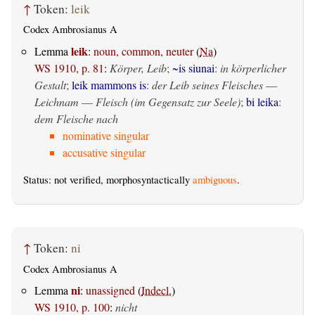
↑
Token:
leik
Codex Ambrosianus A
leik
Lemma
:
noun, common, neuter
(
Na
)
WS 1910, p. 81
:
Körper, Leib
;
~is siunai
:
in körperlicher
Gestalt
;
leik mammons is
:
der Leib seines Fleisches
—
Leichnam
—
Fleisch (im Gegensatz zur Seele)
;
bi leika
:
dem Fleische nach
nominative singular
accusative singular
Status: not verified, morphosyntactically
ambiguous
.
↑
Token:
ni
Codex Ambrosianus A
ni
Lemma
:
unassigned
(
Indecl.
)
WS 1910, p. 100
:
nicht