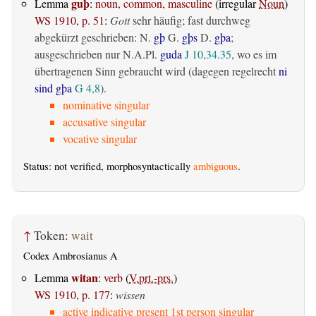
guþ
Lemma
:
noun, common, masculine
(irregular
Noun
)
WS 1910, p. 51
:
Gott
sehr häufig; fast durchweg
abgekürzt geschrieben: N.
gþ
G.
gþs
D.
gþa
;
ausgeschrieben nur N.A.Pl.
guda
J 10,34.35
, wo es im
übertragenen Sinn gebraucht wird (dagegen regelrecht
ni
sind gþa
G 4,8
).
nominative singular
accusative singular
vocative singular
Status: not verified, morphosyntactically
ambiguous
.
↑
Token:
wait
Codex Ambrosianus A
witan
Lemma
:
verb
(
V.prt.-prs.
)
WS 1910, p. 177
:
wissen
active indicative present 1st person singular