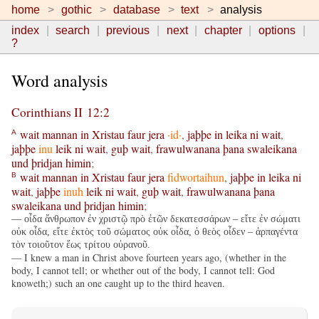
home
gothic
database
text
analysis
index
search
previous
next
chapter
options
?
Word analysis
Corinthians II 12:2
wait
mannan
in
Xristau
faur
jera
·id·
,
jaþþe
in
leika
ni
wait
,
A
jaþþe
inu
leik
ni
wait
,
guþ
wait
,
frawulwanana
þana
swaleikana
und
þridjan
himin
;
wait
mannan
in
Xristau
faur
jera
fidwortaihun
,
jaþþe
in
leika
ni
B
wait
,
jaþþe
inuh
leik
ni
wait
,
guþ
wait
,
frawulwanana
þana
swaleikana
und
þridjan
himin
;
— οἶδα ἄνθρωπον ἐν χριστῷ πρὸ ἐτῶν δεκατεσσάρων – εἴτε ἐν σώματι
οὐκ οἶδα, εἴτε ἐκτὸς τοῦ σώματος οὐκ οἶδα, ὁ θεὸς οἶδεν – ἁρπαγέντα
τὸν τοιοῦτον ἕως τρίτου οὐρανοῦ.
— I knew a man in Christ above fourteen years ago, (whether in the
body, I cannot tell; or whether out of the body, I cannot tell: God
knoweth;) such an one caught up to the third heaven.