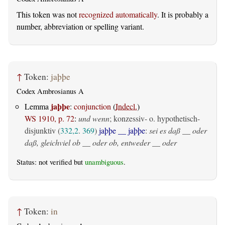
This token was not
recognized automatically
. It is probably a
number, abbreviation or spelling variant.
↑
Token:
jaþþe
Codex Ambrosianus A
jaþþe
Lemma
:
conjunction
(
Indecl.
)
WS 1910, p. 72
:
und wenn
; konzessiv- o. hypothetisch-
disjunktiv (
332,2
.
369
)
jaþþe __ jaþþe
:
sei es daß __ oder
daß, gleichviel ob __ oder ob, entweder __ oder
Status: not verified but
unambiguous
.
↑
Token:
in