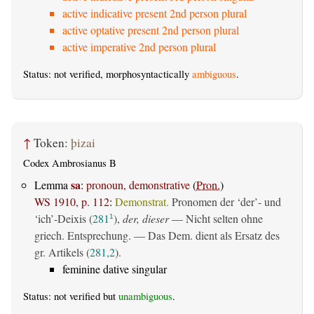
active indicative present 2nd person plural
active optative present 2nd person plural
active imperative 2nd person plural
Status: not verified, morphosyntactically
ambiguous
.
↑
Token:
þizai
Codex Ambrosianus B
sa
Lemma
:
pronoun, demonstrative
(
Pron.
)
WS 1910, p. 112
:
Demonstrat.
Pronomen der ‘der’- und
‘ich’-Deixis (
281
),
der, dieser
— Nicht selten ohne
1
griech. Entsprechung. — Das Dem. dient als Ersatz des
gr. Artikels (
281,2
).
feminine dative singular
Status: not verified but
unambiguous
.