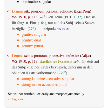
nominative singular
sik
Lemma
:
pronoun, personal, reflexive
(
Pers.Pron
)
WS 1910, p. 118
:
sich
Gen. seina (Pl. L 7,
32
), Dat. sis,
für Sing. u. Plur. (
164
), nur auf das Subj. seines Satzes
bezüglich (
276
). — reziprok:
sis misso
genitive singular
genitive dual
genitive plural
seins
Lemma
:
pronoun, possessive, reflexive
(
Adj.a
)
WS 1910, p. 118
:
st.reflexives Possessiv
sein, ihr
stets auf
das Subjekt seines Satzes bezüglich, daher nur in den
obliquen Kasus vorkommend (
279
)
2
strong feminine accusative singular
strong neuter accusative plural
Status: not verified, lexically and morphosyntactically
ambiguous
.