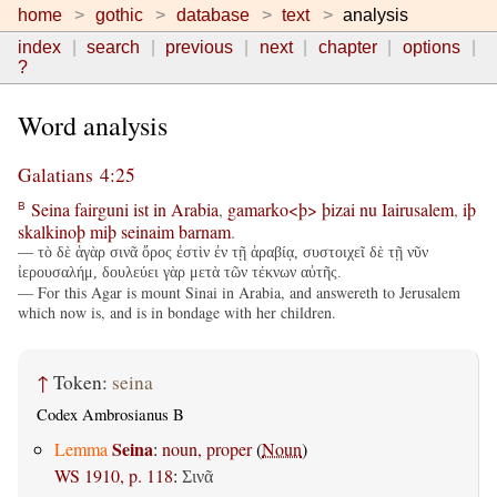
home
gothic
database
text
analysis
index
search
previous
next
chapter
options
?
Word analysis
Galatians 4:25
Seina
fairguni
ist
in
Arabia
,
gamarko<þ>
þizai
nu
Iairusalem
,
iþ
B
skalkinoþ
miþ
seinaim
barnam
.
— τὸ δὲ ἁγὰρ σινᾶ ὄρος ἐστὶν ἐν τῇ ἀραβίᾳ, συστοιχεῖ δὲ τῇ νῦν
ἰερουσαλήμ, δουλεύει γὰρ μετὰ τῶν τέκνων αὐτῆς.
— For this Agar is mount Sinai in Arabia, and answereth to Jerusalem
which now is, and is in bondage with her children.
↑
Token:
seina
Codex Ambrosianus B
Seina
Lemma
:
noun, proper
(
Noun
)
WS 1910, p. 118
:
Σινᾶ