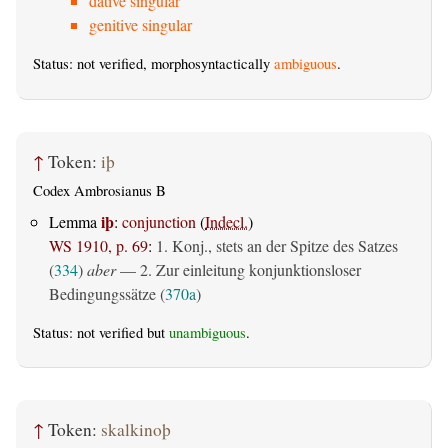
dative singular
genitive singular
Status: not verified, morphosyntactically
ambiguous
.
↑
Token:
iþ
Codex Ambrosianus B
iþ
Lemma
:
conjunction
(
Indecl.
)
WS 1910, p. 69
:
1. Konj., stets an der Spitze des Satzes
(
334
)
aber
— 2. Zur einleitung konjunktionsloser
Bedingungssätze (
370a
)
Status: not verified but
unambiguous
.
↑
Token:
skalkinoþ