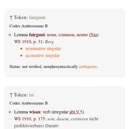
↑
Token:
fairguni
Codex Ambrosianus B
fairguni
Lemma
:
noun, common, neuter
(
Nia
)
WS 1910, p. 31
:
Berg
nominative singular
accusative singular
Status: not verified, morphosyntactically
ambiguous
.
↑
Token:
ist
Codex Ambrosianus B
wisan
Lemma
:
verb
(irregular
abl.V.5
)
WS 1910, p. 175
:
sein, dasein, existieren
nicht
perfektivierbares Durativ