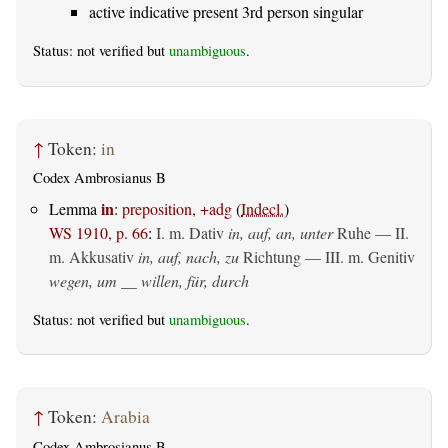
active indicative present 3rd person singular
Status: not verified but
unambiguous
.
↑
Token:
in
Codex Ambrosianus B
in
Lemma
:
preposition, +adg
(
Indecl.
)
WS 1910, p. 66
:
I.
m. Dativ
in, auf, an, unter
Ruhe — II.
m. Akkusativ
in, auf, nach, zu
Richtung — III.
m. Genitiv
wegen, um __ willen, für, durch
Status: not verified but
unambiguous
.
↑
Token:
Arabia
Codex Ambrosianus B