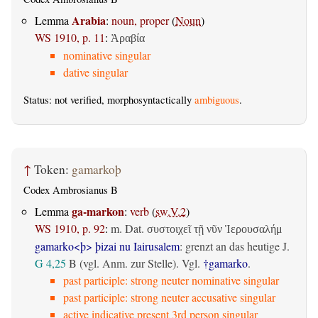
Arabia
Lemma
:
noun, proper
(
Noun
)
WS 1910, p. 11
:
Ἀραβία
nominative singular
dative singular
Status: not verified, morphosyntactically
ambiguous
.
↑
Token:
gamarkoþ
Codex Ambrosianus B
ga-markon
Lemma
:
verb
(
sw.V.2
)
WS 1910, p. 92
:
m. Dat.
συστοιχεῖ τῇ νῦν Ἱερουσαλήμ
gamarko<þ> þizai nu Iairusalem
: grenzt an das heutige J.
G 4,25
B
(vgl. Anm. zur Stelle). Vgl.
†gamarko
.
past participle: strong neuter nominative singular
past participle: strong neuter accusative singular
active indicative present 3rd person singular