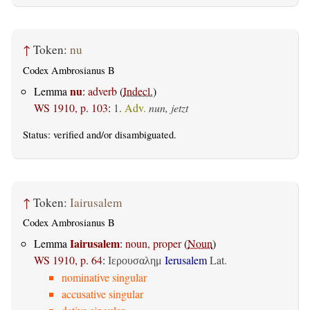
↑
Token:
nu
Codex Ambrosianus B
nu
Lemma
:
adverb
(
Indecl.
)
WS 1910, p. 103
:
1.
Adv.
nun, jetzt
Status:
verified
and/or disambiguated.
↑
Token:
Iairusalem
Codex Ambrosianus B
Iairusalem
Lemma
:
noun, proper
(
Noun
)
WS 1910, p. 64
:
Ierusalem
Lat.
Ιερουσαλημ
nominative singular
accusative singular