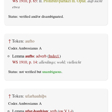
WS 1910, p. 65
:
II.
Prohibitivpartikel m. Optat.
daß nicht
etwa
Status:
verified
and/or disambiguated.
↑
Token:
aufto
Codex Ambrosianus A
aufto
Lemma
:
adverb
(
Indecl.
)
WS 1910, p. 14
:
allerdings; wohl; vielleicht
Status: not verified but
unambiguous
.
↑
Token:
ufarhauhiþs
Codex Ambrosianus A
ufar-hauhjan
Lemma
:
verb
(
sw.V.1-i
)