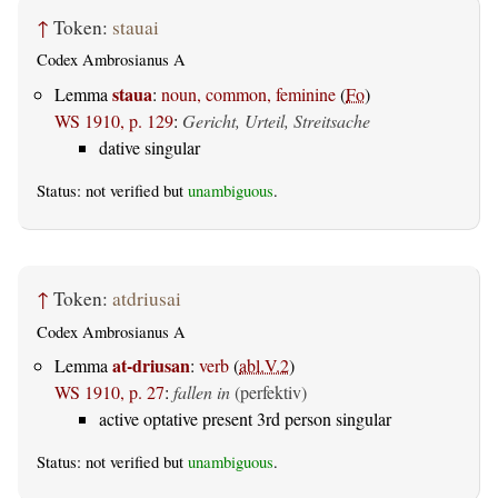
↑
Token:
stauai
Codex Ambrosianus A
staua
Lemma
:
noun, common, feminine
(
Fo
)
WS 1910, p. 129
:
Gericht, Urteil, Streitsache
dative singular
Status: not verified but
unambiguous
.
↑
Token:
atdriusai
Codex Ambrosianus A
at-driusan
Lemma
:
verb
(
abl.V.2
)
WS 1910, p. 27
:
fallen in
(perfektiv)
active optative present 3rd person singular
Status: not verified but
unambiguous
.