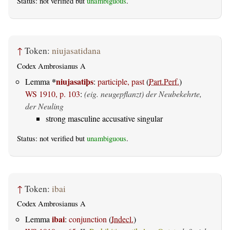
Status: not verified but
unambiguous
.
↑
Token:
niujasatidana
Codex Ambrosianus A
*
niujasatiþs
Lemma
:
participle, past
(
Part.Perf.
)
WS 1910, p. 103
:
(eig. neugepflanzt) der Neubekehrte,
der Neuling
strong masculine accusative singular
Status: not verified but
unambiguous
.
↑
Token:
ibai
Codex Ambrosianus A
ibai
Lemma
:
conjunction
(
Indecl.
)