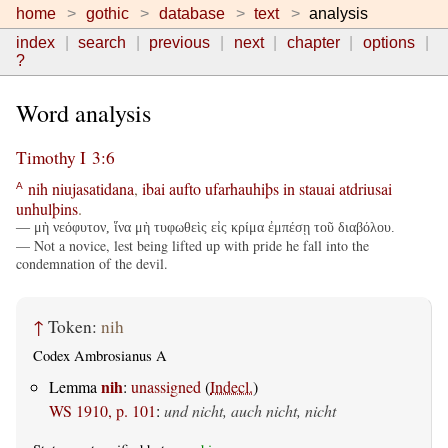
home
gothic
database
text
analysis
index
search
previous
next
chapter
options
?
Word analysis
Timothy I 3:6
nih
niujasatidana
,
ibai
aufto
ufarhauhiþs
in
stauai
atdriusai
A
unhulþins
.
— μὴ νεόφυτον, ἵνα μὴ τυφωθεὶς εἰς κρίμα ἐμπέσῃ τοῦ διαβόλου.
— Not a novice, lest being lifted up with pride he fall into the
condemnation of the devil.
↑
Token:
nih
Codex Ambrosianus A
nih
Lemma
:
unassigned
(
Indecl.
)
WS 1910, p. 101
:
und nicht, auch nicht, nicht