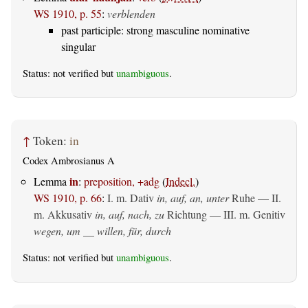
WS 1910, p. 55
:
verblenden
past participle: strong masculine nominative
singular
Status: not verified but
unambiguous
.
↑
Token:
in
Codex Ambrosianus A
in
Lemma
:
preposition, +adg
(
Indecl.
)
WS 1910, p. 66
:
I.
m. Dativ
in, auf, an, unter
Ruhe — II.
m. Akkusativ
in, auf, nach, zu
Richtung — III.
m. Genitiv
wegen, um __ willen, für, durch
Status: not verified but
unambiguous
.