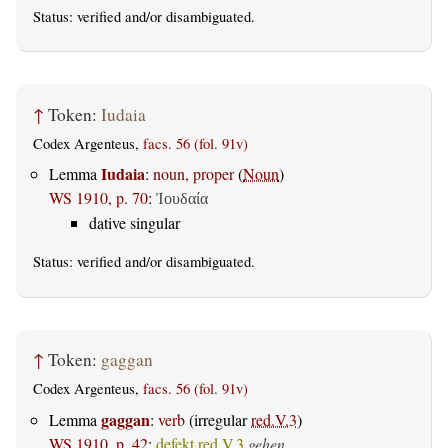
Status:
verified
and/or disambiguated.
↑
Token:
Iudaia
Codex Argenteus,
facs. 56 (fol. 91v)
Iudaia
Lemma
:
noun, proper
(
Noun
)
WS 1910, p. 70
:
Ἰουδαία
dative singular
Status:
verified
and/or disambiguated.
↑
Token:
gaggan
Codex Argenteus,
facs. 56 (fol. 91v)
gaggan
Lemma
:
verb
(irregular
red.V.3
)
WS 1910, p. 42
:
defekt.red.V.3
gehen