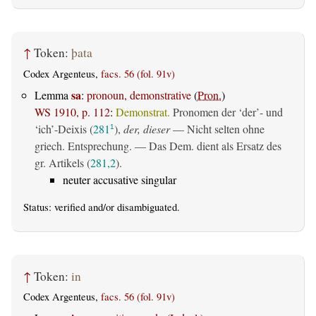
↑
Token:
þata
Codex Argenteus,
facs. 56 (fol. 91v)
sa
Lemma
:
pronoun, demonstrative
(
Pron.
)
WS 1910, p. 112
:
Demonstrat.
Pronomen der ‘der’- und
‘ich’-Deixis (
281
),
der, dieser
— Nicht selten ohne
1
griech. Entsprechung. — Das Dem. dient als Ersatz des
gr. Artikels (
281,2
).
neuter accusative singular
Status:
verified
and/or disambiguated.
↑
Token:
in
Codex Argenteus,
facs. 56 (fol. 91v)