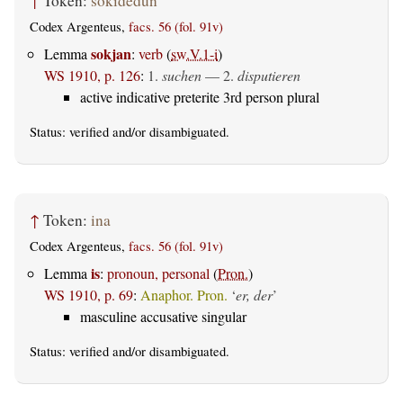
↑
Token:
sokidedun
Codex Argenteus,
facs. 56 (fol. 91v)
sokjan
Lemma
:
verb
(
sw.V.1-i
)
WS 1910, p. 126
:
1.
suchen
— 2.
disputieren
active indicative preterite 3rd person plural
Status:
verified
and/or disambiguated.
↑
Token:
ina
Codex Argenteus,
facs. 56 (fol. 91v)
is
Lemma
:
pronoun, personal
(
Pron.
)
WS 1910, p. 69
:
Anaphor. Pron.
‘
er, der
’
masculine accusative singular
Status:
verified
and/or disambiguated.