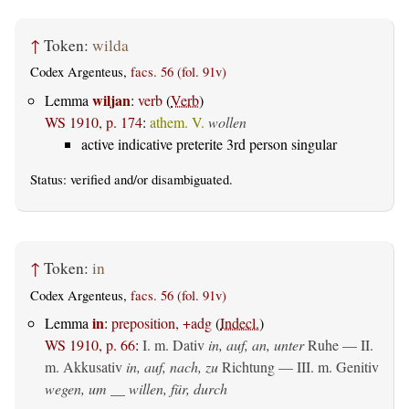
↑
Token:
wilda
Codex Argenteus,
facs. 56 (fol. 91v)
wiljan
Lemma
:
verb
(
Verb
)
WS 1910, p. 174
:
athem. V.
wollen
active indicative preterite 3rd person singular
Status:
verified
and/or disambiguated.
↑
Token:
in
Codex Argenteus,
facs. 56 (fol. 91v)
in
Lemma
:
preposition, +adg
(
Indecl.
)
WS 1910, p. 66
:
I.
m. Dativ
in, auf, an, unter
Ruhe — II.
m. Akkusativ
in, auf, nach, zu
Richtung — III.
m. Genitiv
wegen, um __ willen, für, durch