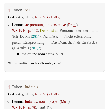
↑
Token:
þai
Codex Argenteus,
facs. 56 (fol. 91v)
sa
Lemma
:
pronoun, demonstrative
(
Pron.
)
WS 1910, p. 112
:
Demonstrat.
Pronomen der ‘der’- und
‘ich’-Deixis (
281
),
der, dieser
— Nicht selten ohne
1
griech. Entsprechung. — Das Dem. dient als Ersatz des
gr. Artikels (
281,2
).
masculine nominative plural
Status:
verified
and/or disambiguated.
↑
Token:
Iudaieis
Codex Argenteus,
facs. 56 (fol. 91v)
Iudaius
Lemma
:
noun, proper
(
Mu-i
)
WS 1910, p. 70
:
Ἰουδαῖος