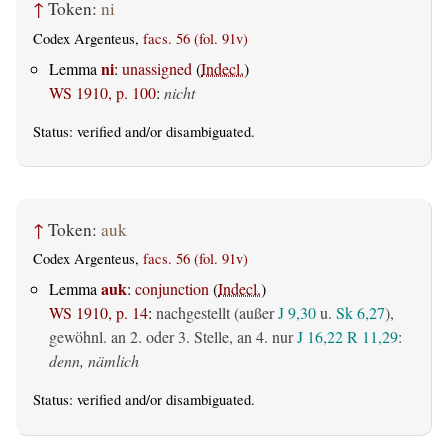
↑
Token:
ni
Codex Argenteus,
facs. 56 (fol. 91v)
ni
Lemma
:
unassigned
(
Indecl.
)
WS 1910, p. 100
:
nicht
Status:
verified
and/or disambiguated.
↑
Token:
auk
Codex Argenteus,
facs. 56 (fol. 91v)
auk
Lemma
:
conjunction
(
Indecl.
)
WS 1910, p. 14
:
nachgestellt (außer
J 9,30
u.
Sk 6,27
),
gewöhnl. an 2. oder 3. Stelle, an 4. nur
J 16,22
R 11,29
:
denn, nämlich
Status:
verified
and/or disambiguated.