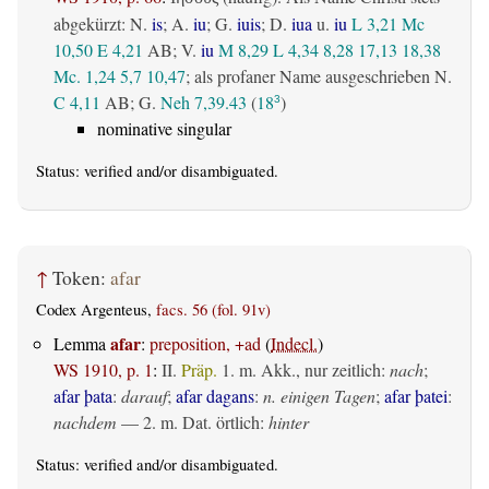
abgekürzt: N.
is
; A.
iu
; G.
iuis
; D.
iua
u.
iu
L 3,21
Mc
10,50
E 4,21
AB
; V.
iu
M 8,29
L 4,34
8,28
17,13
18,38
Mc. 1,24
5,7
10,47
; als profaner Name ausgeschrieben N.
C 4,11
AB
; G.
Neh 7,39.43
(
18
)
3
nominative singular
Status:
verified
and/or disambiguated.
↑
Token:
afar
Codex Argenteus,
facs. 56 (fol. 91v)
afar
Lemma
:
preposition, +ad
(
Indecl.
)
WS 1910, p. 1
:
II.
Präp.
1.
m. Akk., nur zeitlich
:
nach
;
afar þata
:
darauf
;
afar dagans
:
n. einigen Tagen
;
afar þatei
:
nachdem
— 2.
m. Dat. örtlich
:
hinter
Status:
verified
and/or disambiguated.