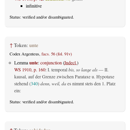
infinitive
Status:
verified
and/or disambiguated.
↑
Token:
unte
Codex Argenteus,
facs. 56 (fol. 91v)
unte
Lemma
:
conjunction
(
Indecl.
)
WS 1910, p. 160
:
I. temporal
bis, so lange als
— II.
kausal, auf der Grenze zwischen Parataxe u. Hypotaxe
stehend (
340
)
denn, weil, da
es nimmt stets den 1. Platz
ein:
Status:
verified
and/or disambiguated.