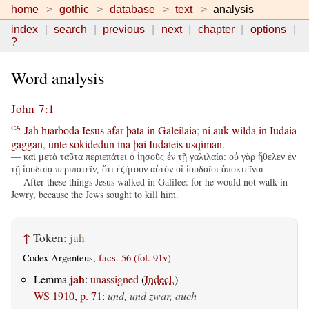
home
gothic
database
text
analysis
index
search
previous
next
chapter
options
?
Word analysis
John 7:1
Jah
ƕarboda
Iesus
afar
þata
in
Galeilaia
;
ni
auk
wilda
in
Iudaia
CA
gaggan
,
unte
sokidedun
ina
þai
Iudaieis
usqiman
.
— καὶ μετὰ ταῦτα περιεπάτει ὁ ἰησοῦς ἐν τῇ γαλιλαίᾳ: οὐ γὰρ ἤθελεν ἐν
τῇ ἰουδαίᾳ περιπατεῖν, ὅτι ἐζήτουν αὐτὸν οἱ ἰουδαῖοι ἀποκτεῖναι.
— After these things Jesus walked in Galilee: for he would not walk in
Jewry, because the Jews sought to kill him.
↑
Token:
jah
Codex Argenteus,
facs. 56 (fol. 91v)
jah
Lemma
:
unassigned
(
Indecl.
)
WS 1910, p. 71
:
und, und zwar, auch