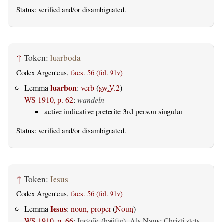
Status:
verified
and/or disambiguated.
↑
Token:
ƕarboda
Codex Argenteus,
facs. 56 (fol. 91v)
ƕarbon
Lemma
:
verb
(
sw.V.2
)
WS 1910, p. 62
:
wandeln
active indicative preterite 3rd person singular
Status:
verified
and/or disambiguated.
↑
Token:
Iesus
Codex Argenteus,
facs. 56 (fol. 91v)
Iesus
Lemma
:
noun, proper
(
Noun
)
WS 1910, p. 66
:
(haüfig). Als Name Christi stets
Ιησοῦς