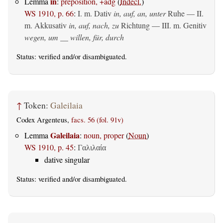
in
Lemma
:
preposition, +adg
(
Indecl.
)
WS 1910, p. 66
:
I.
m. Dativ
in, auf, an, unter
Ruhe — II.
m. Akkusativ
in, auf, nach, zu
Richtung — III.
m. Genitiv
wegen, um __ willen, für, durch
Status:
verified
and/or disambiguated.
↑
Token:
Galeilaia
Codex Argenteus,
facs. 56 (fol. 91v)
Galeilaia
Lemma
:
noun, proper
(
Noun
)
WS 1910, p. 45
:
Γαλιλαία
dative singular
Status:
verified
and/or disambiguated.