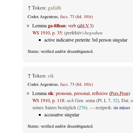
↑
Token:
gafalh
Codex Argenteus,
facs. 73 (fol. 101r)
ga-filhan
Lemma
:
verb
(
abl.V.3
)
WS 1910, p. 35
:
(perfektiv)
begraben
active indicative preterite 3rd person singular
Status:
verified
and/or disambiguated.
↑
Token:
sik
Codex Argenteus,
facs. 73 (fol. 101r)
sik
Lemma
:
pronoun, personal, reflexive
(
Pers.Pron
)
WS 1910, p. 118
:
sich
Gen. seina (Pl. L 7,
32
), Dat. s
seines Satzes bezüglich (
276
). — reziprok:
sis misso
accusative singular
Status:
verified
and/or disambiguated.