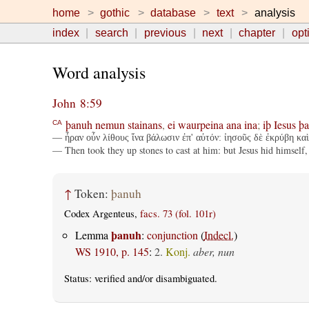
home
gothic
database
text
analysis
index
search
previous
next
chapter
opt
Word analysis
John 8:59
þanuh
nemun
stainans
,
ei
waurpeina
ana
ina
;
iþ
Iesus
þa
CA
— ἦραν οὖν λίθους ἵνα βάλωσιν ἐπ' αὐτόν: ἰησοῦς δὲ ἐκρύβη καὶ
— Then took they up stones to cast at him: but Jesus hid himself,
↑
Token:
þanuh
Codex Argenteus,
facs. 73 (fol. 101r)
þanuh
Lemma
:
conjunction
(
Indecl.
)
WS 1910, p. 145
:
2.
Konj.
aber, nun
Status:
verified
and/or disambiguated.