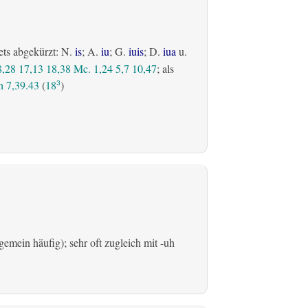
ets abgekürzt: N.
is
; A.
iu
; G.
iuis
; D.
iua
u.
8,28
17,13
18,38
Mc. 1,24
5,7
10,47
; als
 7,39.43
(
18
)
3
emein häufig); sehr oft zugleich mit -uh