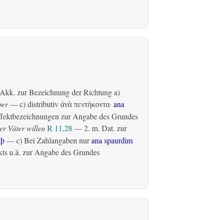
Akk. zur Bezeichnung der Richtung
a)
ber
— c)
distributiv
·
ana
ἀνὰ πεντήκοντα
fektbezeichnungen zur Angabe des Grundes
r Väter willen
R 11,28
— 2.
m. Dat. zur
lþ
— c) Bei Zahlangaben nur
ana spaurdim
ts u.ä. zur Angabe des Grundes