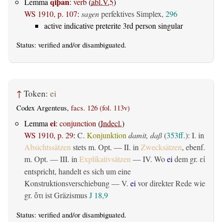
qiþan
Lemma
:
verb
(
abl.V.5
)
WS 1910, p. 107
:
sagen
perfektives Simplex,
296
active indicative preterite 3rd person singular
Status:
verified
and/or disambiguated.
↑
Token:
ei
Codex Argenteus,
facs. 126 (fol. 113v)
ei
Lemma
:
conjunction
(
Indecl.
)
WS 1910, p. 29
:
C.
Konjunktion
damit, daß
(
353ff.
): I. in
Absichtssätzen
stets m. Opt. — II. in
Zwecksätzen
, ebenf.
m. Opt. — III. in
Explikativsätzen
— IV. Wo
ei
dem gr.
εἰ
entspricht, handelt es sich um eine
Konstruktionsverschiebung — V.
ei
vor direkter Rede wie
gr.
ist Gräzismus
J 18,9
ὅτι
Status:
verified
and/or disambiguated.