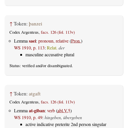
↑
Token:
þanzei
Codex Argenteus,
facs. 126 (fol. 113v)
saei
Lemma
:
pronoun, relative
(
Pron.
)
WS 1910, p. 113
:
Relat.
der
masculine accusative plural
Status:
verified
and/or disambiguated.
↑
Token:
atgaft
Codex Argenteus,
facs. 126 (fol. 113v)
at-giban
Lemma
:
verb
(
abl.V.5
)
WS 1910, p. 49
:
hingeben, übergeben
active indicative preterite 2nd person singular