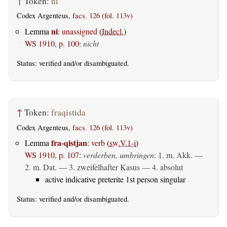
↑
Token:
ni
Codex Argenteus,
facs. 126 (fol. 113v)
ni
Lemma
:
unassigned
(
Indecl.
)
WS 1910, p. 100
:
nicht
Status:
verified
and/or disambiguated.
↑
Token:
fraqistida
Codex Argenteus,
facs. 126 (fol. 113v)
fra-qistjan
Lemma
:
verb
(
sw.V.1-i
)
WS 1910, p. 107
:
verderben, umbringen
: 1.
m. Akk.
—
2.
m. Dat.
— 3. zweifelhafter Kasus — 4.
absolut
active indicative preterite 1st person singular
Status:
verified
and/or disambiguated.