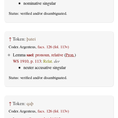
nominative singular
Status:
verified
and/or disambiguated.
↑
Token:
þatei
Codex Argenteus,
facs. 126 (fol. 113v)
saei
Lemma
:
pronoun, relative
(
Pron.
)
WS 1910, p. 113
:
Relat.
der
neuter accusative singular
Status:
verified
and/or disambiguated.
↑
Token:
qaþ
Codex Argenteus,
facs. 126 (fol. 113v)