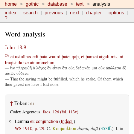
home
gothic
database
text
analysis
index
search
previous
next
chapter
options
?
Word analysis
John 18:9
ei
usfullnodedi
þata
waurd
þatei
qaþ
,
ei
þanzei
atgaft
mis
,
ni
CA
fraqistida
ize
ainummehun
.
— ἵνα πληρωθῇ ὁ λόγος ὃν εἶπεν ὅτι οὓς δέδωκάς μοι οὐκ ἀπώλεσα ἐξ
αὐτῶν οὐδένα.
— That the saying might be fulfilled, which he spake, Of them which
thou gavest me have I lost none.
↑
Token:
ei
Codex Argenteus,
facs. 126 (fol. 113v)
ei
Lemma
:
conjunction
(
Indecl.
)
WS 1910, p. 29
:
C.
Konjunktion
damit, daß
(
353ff.
): I. in