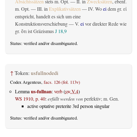
Absichtssätzen
stets m. Opt. — II. in
Zwecksätzen
, ebenf.
m. Opt. — III. in
Explikativsätzen
— IV. Wo
ei
dem gr.
εἰ
entspricht, handelt es sich um eine
Konstruktionsverschiebung — V.
ei
vor direkter Rede wie
gr.
ist Gräzismus
J 18,9
ὅτι
Status:
verified
and/or disambiguated.
↑
Token:
usfullnodedi
Codex Argenteus,
facs. 126 (fol. 113v)
us-fullnan
Lemma
:
verb
(
sw.V.4
)
WS 1910, p. 40
:
erfüllt werden von
perfektiv; m. Gen.
active optative preterite 3rd person singular
Status:
verified
and/or disambiguated.