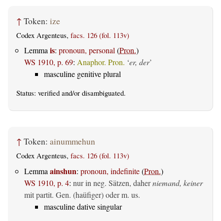
↑
Token:
ize
Codex Argenteus,
facs. 126 (fol. 113v)
is
Lemma
:
pronoun, personal
(
Pron.
)
WS 1910, p. 69
:
Anaphor. Pron.
‘
er, der
’
masculine genitive plural
Status:
verified
and/or disambiguated.
↑
Token:
ainummehun
Codex Argenteus,
facs. 126 (fol. 113v)
ainshun
Lemma
:
pronoun, indefinite
(
Pron.
)
WS 1910, p. 4
:
nur in neg. Sätzen, daher
niemand, keiner
mit partit. Gen. (haüfiger) oder m. us.
masculine dative singular