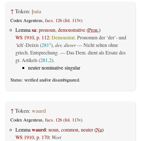
↑
Token:
þata
Codex Argenteus,
facs. 126 (fol. 113v)
sa
Lemma
:
pronoun, demonstrative
(
Pron.
)
WS 1910, p. 112
:
Demonstrat.
Pronomen der ‘der’- und
‘ich’-Deixis (
281
),
der, dieser
— Nicht selten ohne
1
griech. Entsprechung. — Das Dem. dient als Ersatz des
gr. Artikels (
281,2
).
neuter nominative singular
Status:
verified
and/or disambiguated.
↑
Token:
waurd
Codex Argenteus,
facs. 126 (fol. 113v)
waurd
Lemma
:
noun, common, neuter
(
Na
)
WS 1910, p. 170
:
Wort