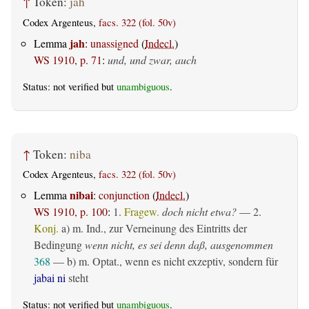
↑
Token:
jah
Codex Argenteus,
facs. 322 (fol. 50v)
jah
Lemma
:
unassigned
(
Indecl.
)
WS 1910, p. 71
:
und, und zwar, auch
Status: not verified but
unambiguous
.
↑
Token:
niba
Codex Argenteus,
facs. 322 (fol. 50v)
nibai
Lemma
:
conjunction
(
Indecl.
)
WS 1910, p. 100
:
1.
Fragew.
doch nicht etwa?
— 2.
Konj.
a)
m. Ind.
, zur Verneinung des Eintritts der
Bedingung
wenn nicht, es sei denn daß, ausgenommen
368
— b)
m. Optat.
, wenn es nicht exzeptiv, sondern für
jabai ni
steht
Status: not verified but
unambiguous
.