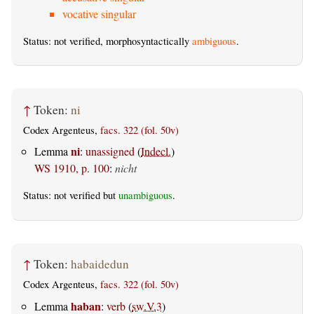
vocative singular
Status: not verified, morphosyntactically
ambiguous
.
↑
Token:
ni
Codex Argenteus,
facs. 322 (fol. 50v)
ni
Lemma
:
unassigned
(
Indecl.
)
WS 1910, p. 100
:
nicht
Status: not verified but
unambiguous
.
↑
Token:
habaidedun
Codex Argenteus,
facs. 322 (fol. 50v)
haban
Lemma
:
verb
(
sw.V.3
)