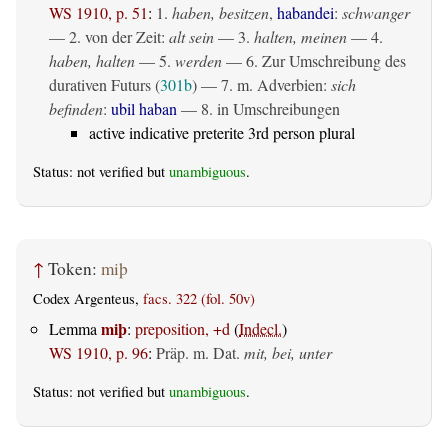
WS 1910, p. 51
:
1.
haben, besitzen
,
habandei
:
schwanger
— 2. von der Zeit:
alt sein
— 3.
halten, meinen
— 4.
haben, halten
— 5.
werden
— 6. Zur Umschreibung des
durativen Futurs (
301b
) — 7. m. Adverbien:
sich
befinden
:
ubil haban
— 8. in Umschreibungen
active indicative preterite 3rd person plural
Status: not verified but
unambiguous
.
↑
Token:
miþ
Codex Argenteus,
facs. 322 (fol. 50v)
miþ
Lemma
:
preposition, +d
(
Indecl.
)
WS 1910, p. 96
:
Präp. m. Dat.
mit, bei, unter
Status: not verified but
unambiguous
.