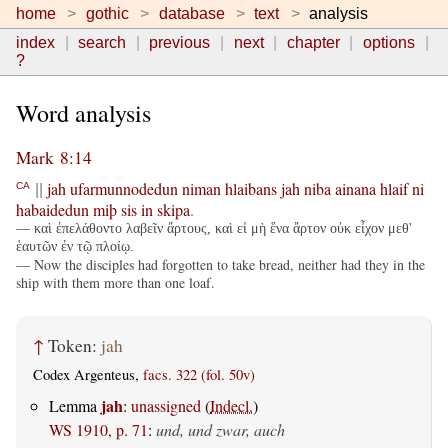
home
gothic
database
text
analysis
index
search
previous
next
chapter
options
?
Word analysis
Mark 8:14
jah
ufarmunnodedun
niman
hlaibans
jah
niba
ainana
hlaif
ni
CA
||
habaidedun
miþ
sis
in
skipa
.
— καὶ ἐπελάθοντο λαβεῖν ἄρτους, καὶ εἰ μὴ ἕνα ἄρτον οὐκ εἶχον μεθ'
ἑαυτῶν ἐν τῷ πλοίῳ.
— Now the disciples had forgotten to take bread, neither had they in the
ship with them more than one loaf.
↑
Token:
jah
Codex Argenteus,
facs. 322 (fol. 50v)
jah
Lemma
:
unassigned
(
Indecl.
)
WS 1910, p. 71
:
und, und zwar, auch