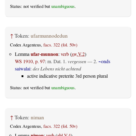
Status: not verified but
unambiguous
.
↑
Token:
ufarmunnodedun
Codex Argenteus,
facs. 322 (fol. 50v)
ufar-munnon
Lemma
:
verb
(
sw.V.2
)
WS 1910, p. 97
:
m. Dat.
1.
vergessen
— 2.
~onds
saiwalai
:
des Lebens nicht achtend
active indicative preterite 3rd person plural
Status: not verified but
unambiguous
.
↑
Token:
niman
Codex Argenteus,
facs. 322 (fol. 50v)
niman
Lemma
:
verb
(
abl.V.4
)