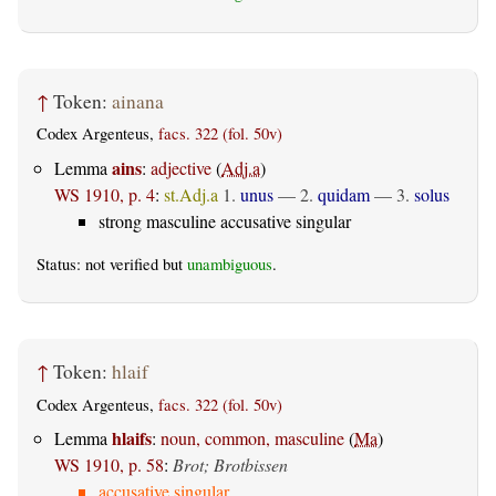
↑
Token:
ainana
Codex Argenteus,
facs. 322 (fol. 50v)
ains
Lemma
:
adjective
(
Adj.a
)
WS 1910, p. 4
:
st.Adj.a
1.
unus
— 2.
quidam
— 3.
solus
strong masculine accusative singular
Status: not verified but
unambiguous
.
↑
Token:
hlaif
Codex Argenteus,
facs. 322 (fol. 50v)
hlaifs
Lemma
:
noun, common, masculine
(
Ma
)
WS 1910, p. 58
:
Brot; Brotbissen
accusative singular