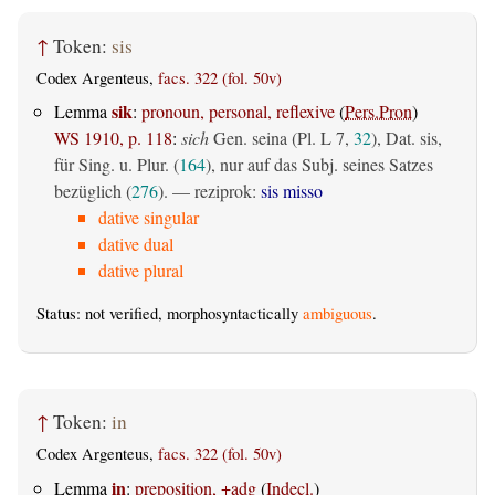
↑
Token:
sis
Codex Argenteus,
facs. 322 (fol. 50v)
sik
Lemma
:
pronoun, personal, reflexive
(
Pers.Pron
)
WS 1910, p. 118
:
sich
Gen. seina (Pl. L 7,
32
), Dat. sis,
für Sing. u. Plur. (
164
), nur auf das Subj. seines Satzes
bezüglich (
276
). — reziprok:
sis misso
dative singular
dative dual
dative plural
Status: not verified, morphosyntactically
ambiguous
.
↑
Token:
in
Codex Argenteus,
facs. 322 (fol. 50v)
in
Lemma
:
preposition, +adg
(
Indecl.
)