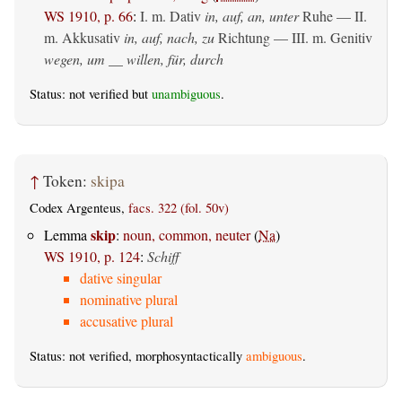
WS 1910, p. 66
:
I.
m. Dativ
in, auf, an, unter
Ruhe — II.
m. Akkusativ
in, auf, nach, zu
Richtung — III.
m. Genitiv
wegen, um __ willen, für, durch
Status: not verified but
unambiguous
.
↑
Token:
skipa
Codex Argenteus,
facs. 322 (fol. 50v)
skip
Lemma
:
noun, common, neuter
(
Na
)
WS 1910, p. 124
:
Schiff
dative singular
nominative plural
accusative plural
Status: not verified, morphosyntactically
ambiguous
.