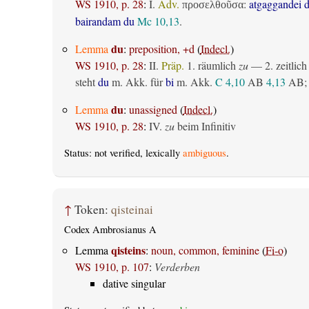
WS 1910, p. 28
:
I.
Adv.
:
atgaggandei 
προσελθοῦσα
bairandam du
Mc 10,13
.
du
Lemma
:
preposition, +d
(
Indecl.
)
WS 1910, p. 28
:
II.
Präp.
1.
räumlich
zu
— 2.
zeitlich
steht
du
m. Akk. für
bi
m. Akk.
C 4,10
AB
4,13
AB
;
du
Lemma
:
unassigned
(
Indecl.
)
WS 1910, p. 28
:
IV.
zu
beim Infinitiv
Status: not verified, lexically
ambiguous
.
↑
Token:
qisteinai
Codex Ambrosianus A
qisteins
Lemma
:
noun, common, feminine
(
Fi-o
)
WS 1910, p. 107
:
Verderben
dative singular