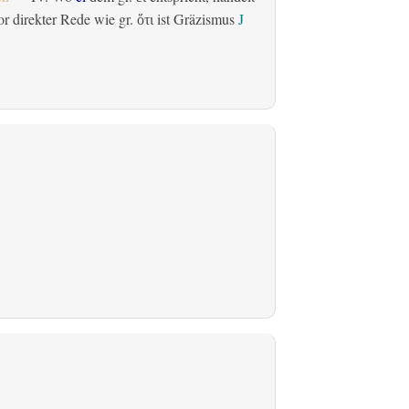
r direkter Rede wie gr.
ist Gräzismus
J
ὅτι