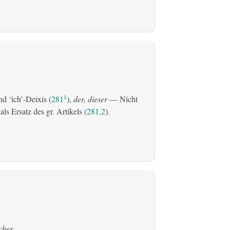
d ‘ich’-Deixis (
281
),
der, dieser
— Nicht
1
s Ersatz des gr. Artikels (
281,2
).
cher