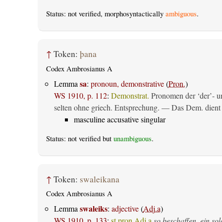
Status: not verified, morphosyntactically
ambiguous
.
↑
Token:
þana
Codex Ambrosianus A
sa
Lemma
:
pronoun, demonstrative
(
Pron.
)
WS 1910, p. 112
:
Demonstrat.
Pronomen der ‘der’- un
selten ohne griech. Entsprechung. — Das Dem. dient al
masculine accusative singular
Status: not verified but
unambiguous
.
↑
Token:
swaleikana
Codex Ambrosianus A
swaleiks
Lemma
:
adjective
(
Adj.a
)
WS 1910, p. 133
:
st.pron.Adj.a
so beschaffen, ein sol