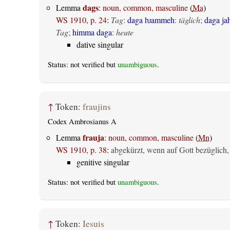
dags
Lemma
:
noun, common, masculine
(
Ma
)
WS 1910, p. 24
:
Tag
:
daga ƕammeh
:
täglich
;
daga ja
Tag
;
himma daga
:
heute
dative singular
Status: not verified but
unambiguous
.
↑
Token:
fraujins
Codex Ambrosianus A
frauja
Lemma
:
noun, common, masculine
(
Mn
)
WS 1910, p. 38
:
abgekürzt, wenn auf Gott bezüglich,
genitive singular
Status: not verified but
unambiguous
.
↑
Token:
Iesuis