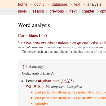
home
gothic
database
text
analysis
index
search
previous
next
chapter
opt
Word analysis
Corinthians I 5:5
atgiban
þana
swaleikana
unhulþin
du
qisteinai
leikis
,
ei
a
A
— παραδοῦναι τὸν τοιοῦτον τῷ σατανᾷ εἰς ὄλεθρον τῆς σαρκός, 
— To deliver such an one unto Satan for the destruction of the fle
↑
Token:
atgiban
Codex Ambrosianus A
at-giban
Lemma
:
verb
(
abl.V.5
)
WS 1910, p. 49
:
hingeben, übergeben
past participle: strong neuter nominative singula
past participle: strong neuter accusative singular
infinitive