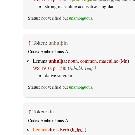
strong masculine accusative singular
Status: not verified but
unambiguous
.
↑
Token:
unhulþin
Codex Ambrosianus A
unhulþa
Lemma
:
noun, common, masculine
(
Mn
)
WS 1910, p. 158
:
Unhold, Teufel
dative singular
Status: not verified but
unambiguous
.
↑
Token:
du
Codex Ambrosianus A
du
Lemma
:
adverb
(
Indecl.
)