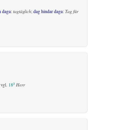
h daga
:
tagtäglich
;
dag hindar daga
:
Tag für
 vgl.
18
Herr
3