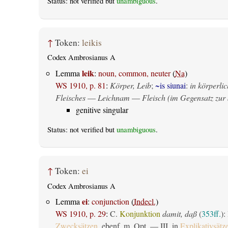
Status: not verified but
unambiguous
.
↑
Token:
leikis
Codex Ambrosianus A
leik
Lemma
:
noun, common, neuter
(
Na
)
WS 1910, p. 81
:
Körper, Leib
;
~is siunai
:
in körperlic
Fleisches
—
Leichnam
—
Fleisch (im Gegensatz zur 
genitive singular
Status: not verified but
unambiguous
.
↑
Token:
ei
Codex Ambrosianus A
ei
Lemma
:
conjunction
(
Indecl.
)
WS 1910, p. 29
:
C.
Konjunktion
damit, daß
(
353ff.
):
Zwecksätzen
, ebenf. m. Opt. — III. in
Explikativsätz