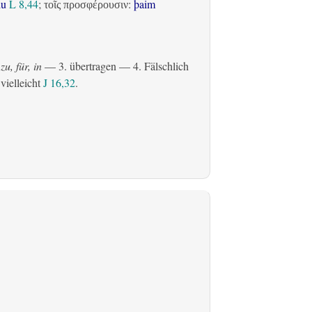
du
L 8,44
;
:
þaim
τοῖς προσφέρουσιν
zu, für, in
— 3.
übertragen
— 4. Fälschlich
 vielleicht
J 16,32
.