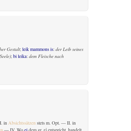
her Gestalt
;
leik mammons is
:
der Leib seines
Seele)
;
bi leika
:
dem Fleische nach
 I. in
Absichtssätzen
stets m. Opt. — II. in
en
— IV. Wo
ei
dem gr.
entspricht, handelt
εἰ