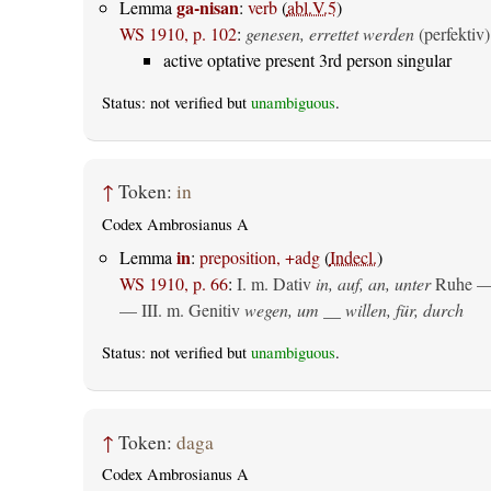
ga-nisan
Lemma
:
verb
(
abl.V.5
)
WS 1910, p. 102
:
genesen, errettet werden
(perfektiv)
active optative present 3rd person singular
Status: not verified but
unambiguous
.
↑
Token:
in
Codex Ambrosianus A
in
Lemma
:
preposition, +adg
(
Indecl.
)
WS 1910, p. 66
:
I.
m. Dativ
in, auf, an, unter
Ruhe —
— III.
m. Genitiv
wegen, um __ willen, für, durch
Status: not verified but
unambiguous
.
↑
Token:
daga
Codex Ambrosianus A