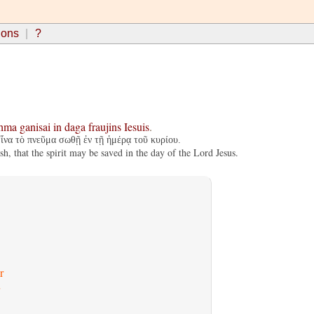
ions
?
hma
ganisai
in
daga
fraujins
Iesuis
.
ἵνα τὸ πνεῦμα σωθῇ ἐν τῇ ἡμέρᾳ τοῦ κυρίου.
sh, that the spirit may be saved in the day of the Lord Jesus.
r