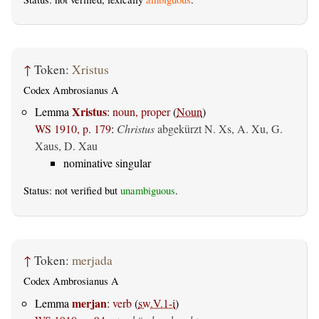
↑
Token:
Xristus
Codex Ambrosianus A
Xristus
Lemma
:
noun, proper
(
Noun
)
WS 1910, p. 179
:
Christus
abgekürzt N. Xs, A. Xu, G.
Xaus, D. Xau
nominative singular
Status: not verified but
unambiguous
.
↑
Token:
merjada
Codex Ambrosianus A
merjan
Lemma
:
verb
(
sw.V.1-i
)