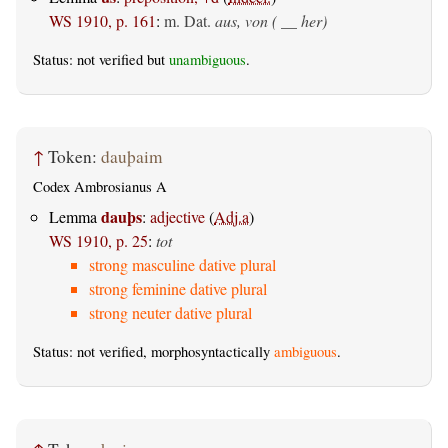
WS 1910, p. 161
:
m. Dat.
aus, von ( __ her)
Status: not verified but
unambiguous
.
↑
Token:
dauþaim
Codex Ambrosianus A
dauþs
Lemma
:
adjective
(
Adj.a
)
WS 1910, p. 25
:
tot
strong masculine dative plural
strong feminine dative plural
strong neuter dative plural
Status: not verified, morphosyntactically
ambiguous
.