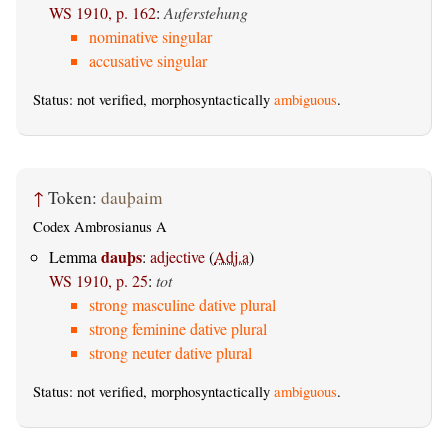
WS 1910, p. 162
:
Auferstehung
nominative singular
accusative singular
Status: not verified, morphosyntactically
ambiguous
.
↑
Token:
dauþaim
Codex Ambrosianus A
dauþs
Lemma
:
adjective
(
Adj.a
)
WS 1910, p. 25
:
tot
strong masculine dative plural
strong feminine dative plural
strong neuter dative plural
Status: not verified, morphosyntactically
ambiguous
.