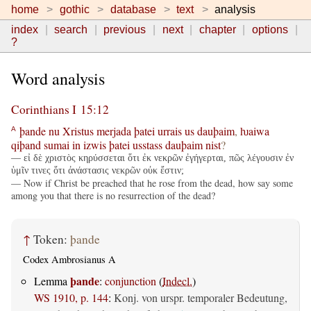
home
gothic
database
text
analysis
index
search
previous
next
chapter
options
?
Word analysis
Corinthians I 15:12
þande
nu
Xristus
merjada
þatei
urrais
us
dauþaim
,
ƕaiwa
A
qiþand
sumai
in
izwis
þatei
usstass
dauþaim
nist
?
— εἰ δὲ χριστὸς κηρύσσεται ὅτι ἐκ νεκρῶν ἐγήγερται, πῶς λέγουσιν ἐν
ὑμῖν τινες ὅτι ἀνάστασις νεκρῶν οὐκ ἔστιν;
— Now if Christ be preached that he rose from the dead, how say some
among you that there is no resurrection of the dead?
↑
Token:
þande
Codex Ambrosianus A
þande
Lemma
:
conjunction
(
Indecl.
)
WS 1910, p. 144
:
Konj. von urspr. temporaler Bedeutung,