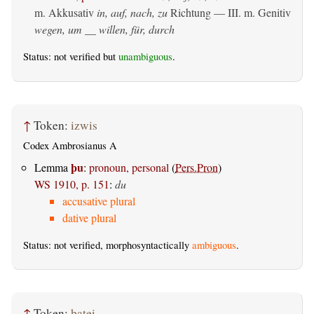
m. Akkusativ
in, auf, nach, zu
Richtung — III.
m. Genitiv
wegen, um __ willen, für, durch
Status: not verified but
unambiguous
.
↑
Token:
izwis
Codex Ambrosianus A
þu
Lemma
:
pronoun, personal
(
Pers.Pron
)
WS 1910, p. 151
:
du
accusative plural
dative plural
Status: not verified, morphosyntactically
ambiguous
.
↑
Token:
þatei