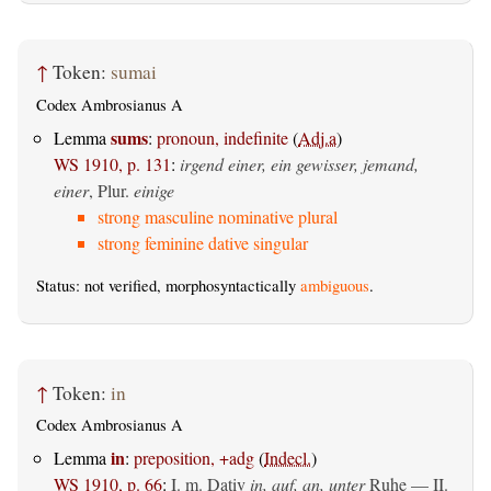
↑
Token:
sumai
Codex Ambrosianus A
sums
Lemma
:
pronoun, indefinite
(
Adj.a
)
WS 1910, p. 131
:
irgend einer, ein gewisser, jemand,
einer
, Plur.
einige
strong masculine nominative plural
strong feminine dative singular
Status: not verified, morphosyntactically
ambiguous
.
↑
Token:
in
Codex Ambrosianus A
in
Lemma
:
preposition, +adg
(
Indecl.
)
WS 1910, p. 66
:
I.
m. Dativ
in, auf, an, unter
Ruhe — II.