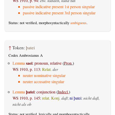
WS 1910, p. 94
:
etw. künden, kund tun
passive indicative present 1st person singular
passive indicative present 3rd person singular
Status: not verified, morphosyntactically
ambiguous
.
↑
Token:
þatei
Codex Ambrosianus A
saei
Lemma
:
pronoun, relative
(
Pron.
)
WS 1910, p. 113
:
Relat.
der
neuter nominative singular
neuter accusative singular
þatei
Lemma
:
conjunction
(
Indecl.
)
WS 1910, p. 145
:
relat. Konj.
daß
;
ni þatei
:
nicht daß,
nicht als ob
Status: not verified, lexically and morphosyntactically