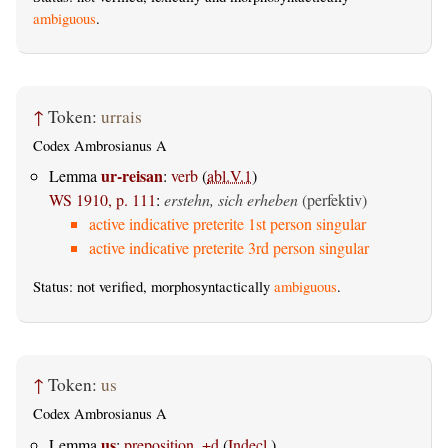
ambiguous
.
↑
Token:
urrais
Codex Ambrosianus A
ur-reisan
Lemma
:
verb
(
abl.V.1
)
WS 1910, p. 111
:
erstehn, sich erheben
(perfektiv)
active indicative preterite 1st person singular
active indicative preterite 3rd person singular
Status: not verified, morphosyntactically
ambiguous
.
↑
Token:
us
Codex Ambrosianus A
us
Lemma
:
preposition, +d
(
Indecl.
)