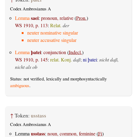
Codex Ambrosianus A
saei
Lemma
:
pronoun, relative
(
Pron.
)
WS 1910, p. 113
:
Relat.
der
neuter nominative singular
neuter accusative singular
þatei
Lemma
:
conjunction
(
Indecl.
)
WS 1910, p. 145
:
relat. Konj.
daß
;
ni þatei
:
nicht daß,
nicht als ob
Status: not verified, lexically and morphosyntactically
ambiguous
.
↑
Token:
usstass
Codex Ambrosianus A
usstass
Lemma
:
noun, common, feminine
(
Fi
)