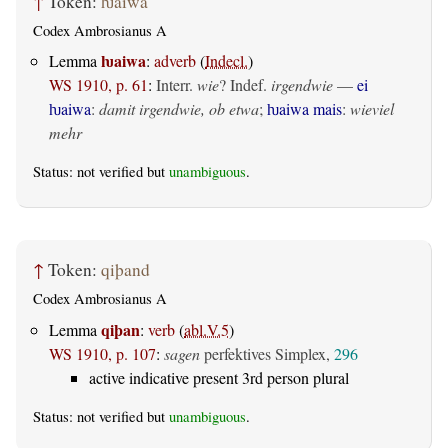
↑
Token:
ƕaiwa
Codex Ambrosianus A
ƕaiwa
Lemma
:
adverb
(
Indecl.
)
WS 1910, p. 61
:
Interr.
wie
? Indef.
irgendwie
—
ei
ƕaiwa
:
damit irgendwie, ob etwa
;
ƕaiwa mais
:
wieviel
mehr
Status: not verified but
unambiguous
.
↑
Token:
qiþand
Codex Ambrosianus A
qiþan
Lemma
:
verb
(
abl.V.5
)
WS 1910, p. 107
:
sagen
perfektives Simplex,
296
active indicative present 3rd person plural
Status: not verified but
unambiguous
.