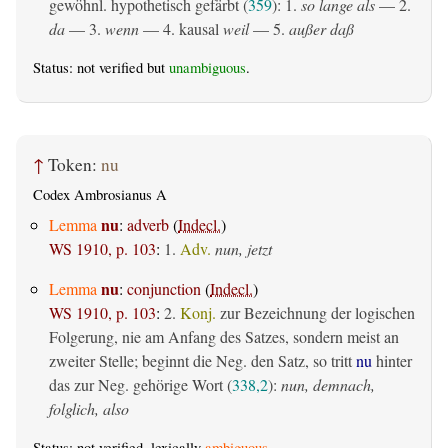
gewöhnl. hypothetisch gefärbt (
359
): 1.
so lange als
— 2.
da
— 3.
wenn
— 4.
kausal
weil
— 5.
außer daß
Status: not verified but
unambiguous
.
↑
Token:
nu
Codex Ambrosianus A
nu
Lemma
:
adverb
(
Indecl.
)
WS 1910, p. 103
:
1.
Adv.
nun, jetzt
nu
Lemma
:
conjunction
(
Indecl.
)
WS 1910, p. 103
:
2.
Konj.
zur Bezeichnung der logischen
Folgerung, nie am Anfang des Satzes, sondern meist an
zweiter Stelle; beginnt die Neg. den Satz, so tritt
nu
hinter
das zur Neg. gehörige Wort (
338,2
):
nun, demnach,
folglich, also
Status: not verified, lexically
ambiguous
.