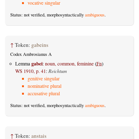
vocative singular
Status: not verified, morphosyntactically
ambiguous
.
↑
Token:
gabeins
Codex Ambrosianus A
gabei
Lemma
:
noun, common, feminine
(
Fn
)
WS 1910, p. 41
:
Reichtum
genitive singular
nominative plural
accusative plural
Status: not verified, morphosyntactically
ambiguous
.
↑
Token:
anstais