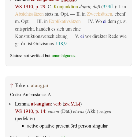
WS 1910, p. 29
:
C.
Konjunktion
damit, daß
(
353ff.
): I. in
Absichtssätzen
stets m. Opt. — II. in
Zwecksätzen
, ebenf.
m. Opt. — III. in
Explikativsätzen
— IV. Wo
ei
dem gr.
εἰ
entspricht, handelt es sich um eine
Konstruktionsverschiebung — V.
ei
vor direkter Rede wie
gr.
ist Gräzismus
J 18,9
ὅτι
Status: not verified but
unambiguous
.
↑
Token:
ataugjai
Codex Ambrosianus A
at-augjan
Lemma
:
verb
(
sw.V.1-i
)
WS 1910, p. 14
:
einem
(Dat.)
etwas
(Akk.)
zeigen
(perfektiv)
active optative present 3rd person singular