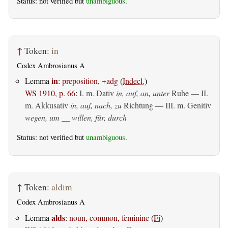
Status: not verified but
unambiguous
.
↑
Token:
in
Codex Ambrosianus A
in
Lemma
:
preposition, +adg
(
Indecl.
)
WS 1910, p. 66
:
I.
m. Dativ
in, auf, an, unter
Ruhe — II.
m. Akkusativ
in, auf, nach, zu
Richtung — III.
m. Genitiv
wegen, um __ willen, für, durch
Status: not verified but
unambiguous
.
↑
Token:
aldim
Codex Ambrosianus A
alds
Lemma
:
noun, common, feminine
(
Fi
)