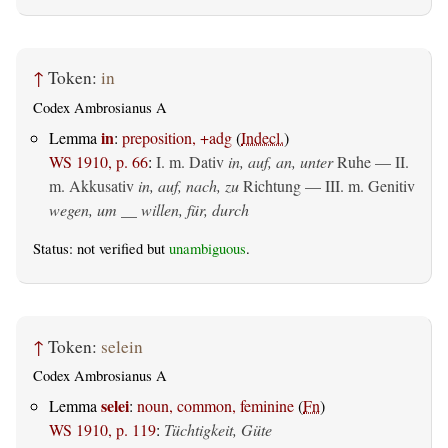
↑
Token:
in
Codex Ambrosianus A
in
Lemma
:
preposition, +adg
(
Indecl.
)
WS 1910, p. 66
:
I.
m. Dativ
in, auf, an, unter
Ruhe — II.
m. Akkusativ
in, auf, nach, zu
Richtung — III.
m. Genitiv
wegen, um __ willen, für, durch
Status: not verified but
unambiguous
.
↑
Token:
selein
Codex Ambrosianus A
selei
Lemma
:
noun, common, feminine
(
Fn
)
WS 1910, p. 119
:
Tüchtigkeit, Güte