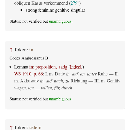
obliquen Kasus vorkommend (
279
)
2
strong feminine genitive singular
Status: not verified but
unambiguous
.
↑
Token:
in
Codex Ambrosianus B
in
Lemma
:
preposition, +adg
(
Indecl.
)
WS 1910, p. 66
:
I.
m. Dativ
in, auf, an, unter
Ruhe — II.
m. Akkusativ
in, auf, nach, zu
Richtung — III.
m. Genitiv
wegen, um __ willen, für, durch
Status: not verified but
unambiguous
.
↑
Token:
selein