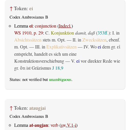
↑
Token:
ei
Codex Ambrosianus B
ei
Lemma
:
conjunction
(
Indecl.
)
WS 1910, p. 29
:
C.
Konjunktion
damit, daß
(
353ff.
): I. in
Absichtssätzen
stets m. Opt. — II. in
Zwecksätzen
, ebenf.
m. Opt. — III. in
Explikativsätzen
— IV. Wo
ei
dem gr.
εἰ
entspricht, handelt es sich um eine
Konstruktionsverschiebung — V.
ei
vor direkter Rede wie
gr.
ist Gräzismus
J 18,9
ὅτι
Status: not verified but
unambiguous
.
↑
Token:
ataugjai
Codex Ambrosianus B
at-augjan
Lemma
:
verb
(
sw.V.1-i
)