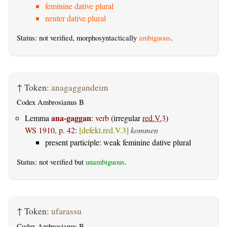
feminine dative plural
neuter dative plural
Status: not verified, morphosyntactically
ambiguous
.
↑
Token:
anagaggandeim
Codex Ambrosianus B
ana-gaggan
Lemma
:
verb
(irregular
red.V.3
)
WS 1910, p. 42
:
[defekt.red.V.3]
kommen
present participle: weak feminine dative plural
Status: not verified but
unambiguous
.
↑
Token:
ufarassu
Codex Ambrosianus B