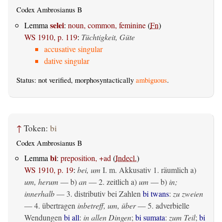
Codex Ambrosianus B
selei
Lemma
:
noun, common, feminine
(
Fn
)
WS 1910, p. 119
:
Tüchtigkeit, Güte
accusative singular
dative singular
Status: not verified, morphosyntactically
ambiguous
.
↑
Token:
bi
Codex Ambrosianus B
bi
Lemma
:
preposition, +ad
(
Indecl.
)
WS 1910, p. 19
:
bei, um
I.
m. Akkusativ
1.
räumlich
a)
um, herum
— b)
an
— 2.
zeitlich
a)
um
— b)
in;
innerhalb
— 3. distributiv bei Zahlen
bi twans
:
zu zweien
— 4.
übertragen
inbetreff, um, über
— 5. adverbielle
Wendungen
bi all
:
in allen Dingen
;
bi sumata
:
zum Teil
;
bi