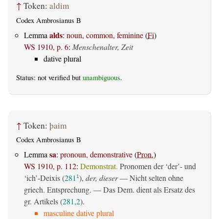
↑
Token:
aldim
Codex Ambrosianus B
alds
Lemma
:
noun, common, feminine
(
Fi
)
WS 1910, p. 6
:
Menschenalter, Zeit
dative plural
Status: not verified but
unambiguous
.
↑
Token:
þaim
Codex Ambrosianus B
sa
Lemma
:
pronoun, demonstrative
(
Pron.
)
WS 1910, p. 112
:
Demonstrat.
Pronomen der ‘der’- und
‘ich’-Deixis (
281
),
der, dieser
— Nicht selten ohne
1
griech. Entsprechung. — Das Dem. dient als Ersatz des
gr. Artikels (
281,2
).
masculine dative plural