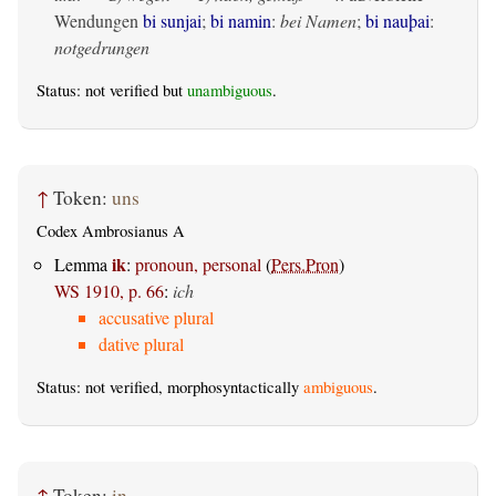
Wendungen
bi sunjai
;
bi namin
:
bei Namen
;
bi nauþai
:
notgedrungen
Status: not verified but
unambiguous
.
↑
Token:
uns
Codex Ambrosianus A
ik
Lemma
:
pronoun, personal
(
Pers.Pron
)
WS 1910, p. 66
:
ich
accusative plural
dative plural
Status: not verified, morphosyntactically
ambiguous
.
↑
Token:
in