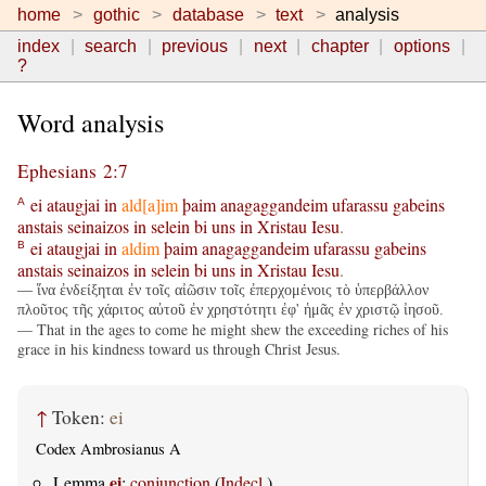
home
gothic
database
text
analysis
index
search
previous
next
chapter
options
?
Word analysis
Ephesians 2:7
ei
ataugjai
in
ald[a]im
þaim
anagaggandeim
ufarassu
gabeins
A
anstais
seinaizos
in
selein
bi
uns
in
Xristau
Iesu
.
ei
ataugjai
in
aldim
þaim
anagaggandeim
ufarassu
gabeins
B
anstais
seinaizos
in
selein
bi
uns
in
Xristau
Iesu
.
— ἵνα ἐνδείξηται ἐν τοῖς αἰῶσιν τοῖς ἐπερχομένοις τὸ ὑπερβάλλον
πλοῦτος τῆς χάριτος αὐτοῦ ἐν χρηστότητι ἐφ' ἡμᾶς ἐν χριστῷ ἰησοῦ.
— That in the ages to come he might shew the exceeding riches of his
grace in his kindness toward us through Christ Jesus.
↑
Token:
ei
Codex Ambrosianus A
ei
Lemma
:
conjunction
(
Indecl.
)