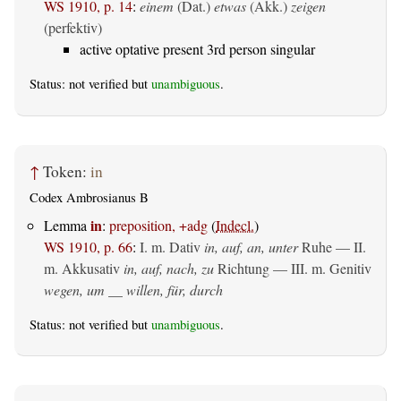
WS 1910, p. 14
:
einem
(Dat.)
etwas
(Akk.)
zeigen
(perfektiv)
active optative present 3rd person singular
Status: not verified but
unambiguous
.
↑
Token:
in
Codex Ambrosianus B
in
Lemma
:
preposition, +adg
(
Indecl.
)
WS 1910, p. 66
:
I.
m. Dativ
in, auf, an, unter
Ruhe — II.
m. Akkusativ
in, auf, nach, zu
Richtung — III.
m. Genitiv
wegen, um __ willen, für, durch
Status: not verified but
unambiguous
.