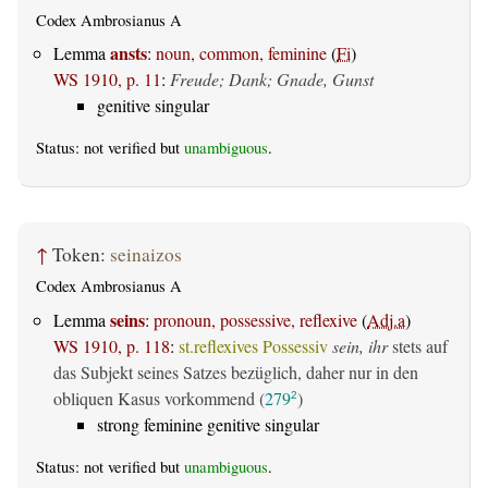
Codex Ambrosianus A
ansts
Lemma
:
noun, common, feminine
(
Fi
)
WS 1910, p. 11
:
Freude; Dank; Gnade, Gunst
genitive singular
Status: not verified but
unambiguous
.
↑
Token:
seinaizos
Codex Ambrosianus A
seins
Lemma
:
pronoun, possessive, reflexive
(
Adj.a
)
WS 1910, p. 118
:
st.reflexives Possessiv
sein, ihr
stets auf
das Subjekt seines Satzes bezüglich, daher nur in den
obliquen Kasus vorkommend (
279
)
2
strong feminine genitive singular
Status: not verified but
unambiguous
.