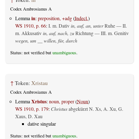
Codex Ambrosianus A
in
Lemma
:
preposition, +adg
(
Indecl.
)
WS 1910, p. 66
:
I.
m. Dativ
in, auf, an, unter
Ruhe — II.
m. Akkusativ
in, auf, nach, zu
Richtung — III.
m. Genitiv
wegen, um __ willen, für, durch
Status: not verified but
unambiguous
.
↑
Token:
Xristau
Codex Ambrosianus A
Xristus
Lemma
:
noun, proper
(
Noun
)
WS 1910, p. 179
:
Christus
abgekürzt N. Xs, A. Xu, G.
Xaus, D. Xau
dative singular
Status: not verified but
unambiguous
.