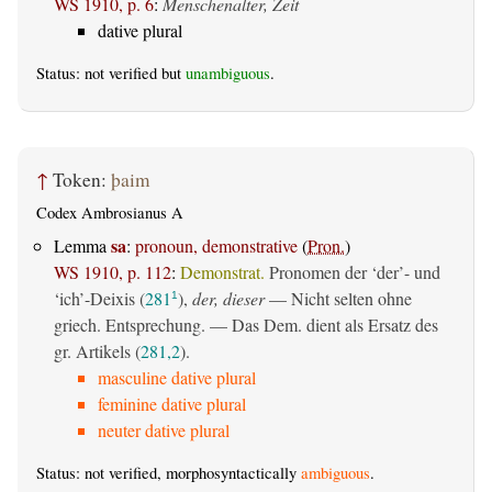
WS 1910, p. 6
:
Menschenalter, Zeit
dative plural
Status: not verified but
unambiguous
.
↑
Token:
þaim
Codex Ambrosianus A
sa
Lemma
:
pronoun, demonstrative
(
Pron.
)
WS 1910, p. 112
:
Demonstrat.
Pronomen der ‘der’- und
‘ich’-Deixis (
281
),
der, dieser
— Nicht selten ohne
1
griech. Entsprechung. — Das Dem. dient als Ersatz des
gr. Artikels (
281,2
).
masculine dative plural
feminine dative plural
neuter dative plural
Status: not verified, morphosyntactically
ambiguous
.