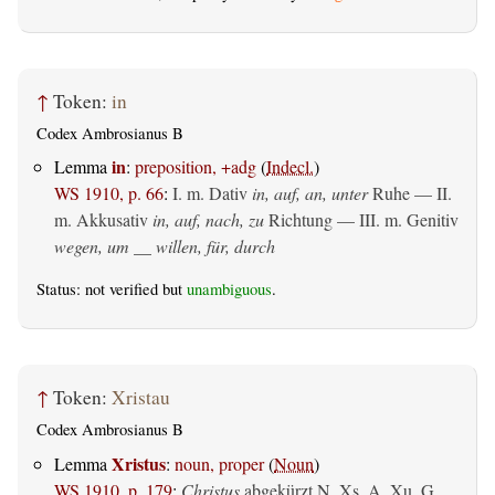
↑
Token:
in
Codex Ambrosianus B
in
Lemma
:
preposition, +adg
(
Indecl.
)
WS 1910, p. 66
:
I.
m. Dativ
in, auf, an, unter
Ruhe — II.
m. Akkusativ
in, auf, nach, zu
Richtung — III.
m. Genitiv
wegen, um __ willen, für, durch
Status: not verified but
unambiguous
.
↑
Token:
Xristau
Codex Ambrosianus B
Xristus
Lemma
:
noun, proper
(
Noun
)
WS 1910, p. 179
:
Christus
abgekürzt N. Xs, A. Xu, G.