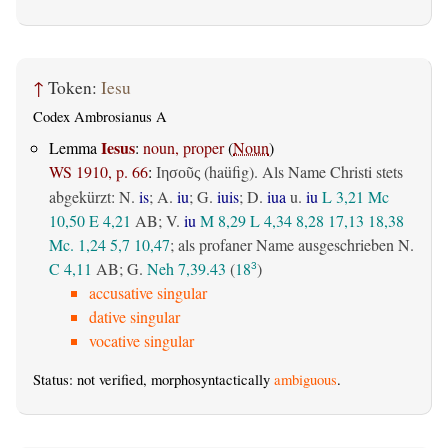
↑
Token:
Iesu
Codex Ambrosianus A
Iesus
Lemma
:
noun, proper
(
Noun
)
WS 1910, p. 66
:
(haüfig). Als Name Christi stets
Ιησοῦς
abgekürzt: N.
is
; A.
iu
; G.
iuis
; D.
iua
u.
iu
L 3,21
Mc
10,50
E 4,21
AB
; V.
iu
M 8,29
L 4,34
8,28
17,13
18,38
Mc. 1,24
5,7
10,47
; als profaner Name ausgeschrieben N.
C 4,11
AB
; G.
Neh 7,39.43
(
18
)
3
accusative singular
dative singular
vocative singular
Status: not verified, morphosyntactically
ambiguous
.