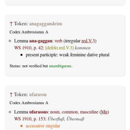
↑
Token:
anagaggandeim
Codex Ambrosianus A
ana-gaggan
Lemma
:
verb
(irregular
red.V.3
)
WS 1910, p. 42
:
[defekt.red.V.3]
kommen
present participle: weak feminine dative plural
Status: not verified but
unambiguous
.
↑
Token:
ufarassu
Codex Ambrosianus A
ufarassus
Lemma
:
noun, common, masculine
(
Mu
)
WS 1910, p. 153
:
Überfluß, Übermaß
accusative singular