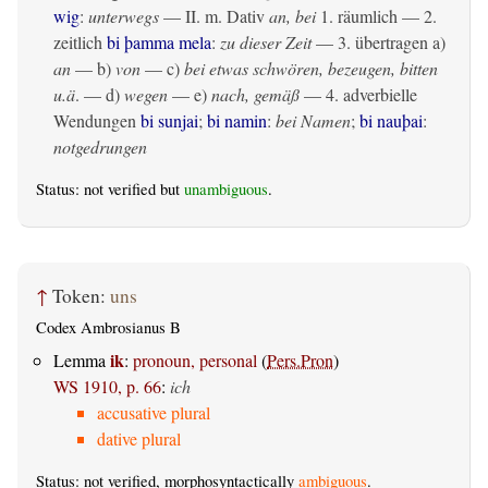
wig
:
unterwegs
— II.
m. Dativ
an, bei
1.
räumlich
— 2.
zeitlich
bi þamma mela
:
zu dieser Zeit
— 3.
übertragen
a)
an
— b)
von
— c)
bei etwas schwören, bezeugen, bitten
u.ä
. — d)
wegen
— e)
nach, gemäß
— 4. adverbielle
Wendungen
bi sunjai
;
bi namin
:
bei Namen
;
bi nauþai
:
notgedrungen
Status: not verified but
unambiguous
.
↑
Token:
uns
Codex Ambrosianus B
ik
Lemma
:
pronoun, personal
(
Pers.Pron
)
WS 1910, p. 66
:
ich
accusative plural
dative plural
Status: not verified, morphosyntactically
ambiguous
.