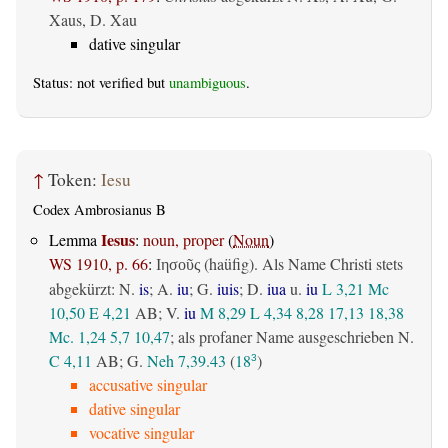
Xaus, D. Xau
dative singular
Status: not verified but
unambiguous
.
↑
Token:
Iesu
Codex Ambrosianus B
Iesus
Lemma
:
noun, proper
(
Noun
)
WS 1910, p. 66
:
(haüfig). Als Name Christi stets
Ιησοῦς
abgekürzt: N.
is
; A.
iu
; G.
iuis
; D.
iua
u.
iu
L 3,21
Mc
10,50
E 4,21
AB
; V.
iu
M 8,29
L 4,34
8,28
17,13
18,38
Mc. 1,24
5,7
10,47
; als profaner Name ausgeschrieben N.
C 4,11
AB
; G.
Neh 7,39.43
(
18
)
3
accusative singular
dative singular
vocative singular