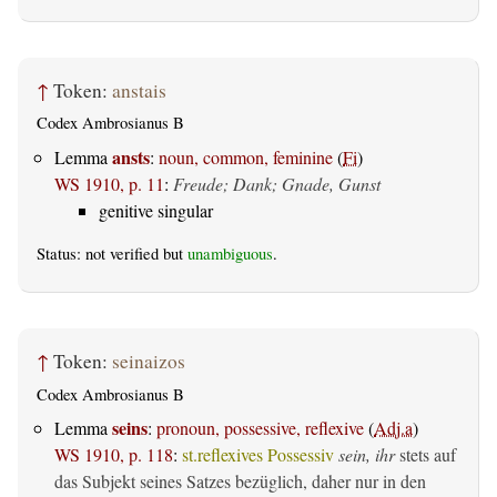
↑
Token:
anstais
Codex Ambrosianus B
ansts
Lemma
:
noun, common, feminine
(
Fi
)
WS 1910, p. 11
:
Freude; Dank; Gnade, Gunst
genitive singular
Status: not verified but
unambiguous
.
↑
Token:
seinaizos
Codex Ambrosianus B
seins
Lemma
:
pronoun, possessive, reflexive
(
Adj.a
)
WS 1910, p. 118
:
st.reflexives Possessiv
sein, ihr
stets auf
das Subjekt seines Satzes bezüglich, daher nur in den