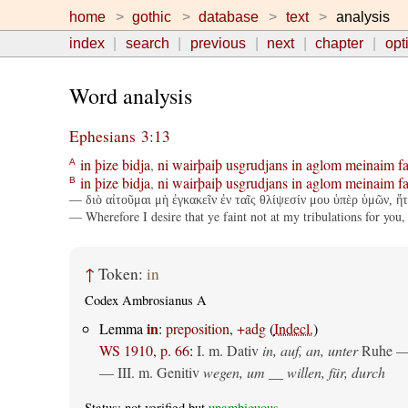
home
gothic
database
text
analysis
index
search
previous
next
chapter
opt
Word analysis
Ephesians 3:13
in
þize
bidja
,
ni
wairþaiþ
usgrudjans
in
aglom
meinaim
f
A
in
þize
bidja
,
ni
wairþaiþ
usgrudjans
in
aglom
meinaim
f
B
— διὸ αἰτοῦμαι μὴ ἐγκακεῖν ἐν ταῖς θλίψεσίν μου ὑπὲρ ὑμῶν, ἥτ
— Wherefore I desire that ye faint not at my tribulations for you,
↑
Token:
in
Codex Ambrosianus A
in
Lemma
:
preposition, +adg
(
Indecl.
)
WS 1910, p. 66
:
I.
m. Dativ
in, auf, an, unter
Ruhe —
— III.
m. Genitiv
wegen, um __ willen, für, durch
Status: not verified but
unambiguous
.