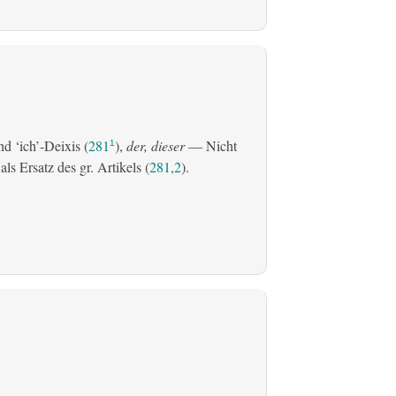
d ‘ich’-Deixis (
281
),
der, dieser
— Nicht
1
s Ersatz des gr. Artikels (
281,2
).