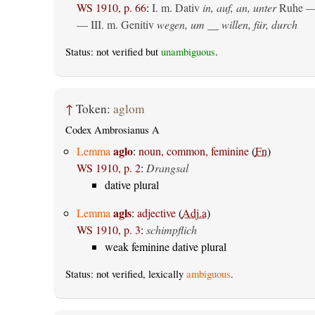
WS 1910, p. 66
:
I.
m. Dativ
in, auf, an, unter
Ruhe —
— III.
m. Genitiv
wegen, um __ willen, für, durch
Status: not verified but
unambiguous
.
↑
Token:
aglom
Codex Ambrosianus A
aglo
Lemma
:
noun, common, feminine
(
Fn
)
WS 1910, p. 2
:
Drangsal
dative plural
agls
Lemma
:
adjective
(
Adj.a
)
WS 1910, p. 3
:
schimpflich
weak feminine dative plural
Status: not verified, lexically
ambiguous
.