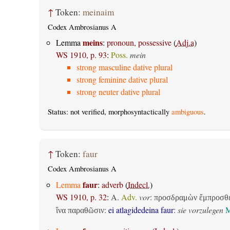
↑
Token:
meinaim
Codex Ambrosianus A
meins
Lemma
:
pronoun, possessive
(
Adj.a
)
WS 1910, p. 93
:
Poss.
mein
strong masculine dative plural
strong feminine dative plural
strong neuter dative plural
Status: not verified, morphosyntactically
ambiguous
.
↑
Token:
faur
Codex Ambrosianus A
faur
Lemma
:
adverb
(
Indecl.
)
WS 1910, p. 32
:
A.
Adv.
vor
:
προσδραμὼν ἔμπροσθ
:
ei atlagidedeina faur
:
sie vorzulegen
M
ἵνα παραθῶσιν