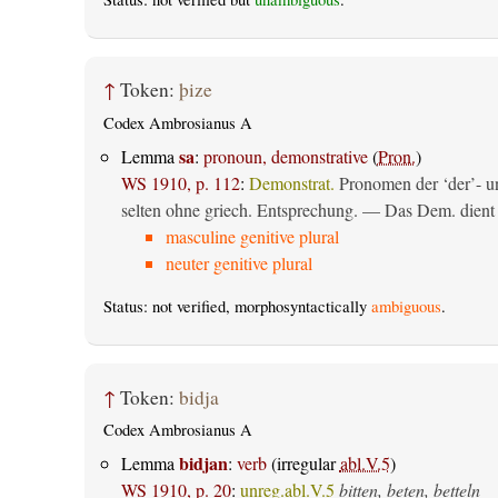
↑
Token:
þize
Codex Ambrosianus A
sa
Lemma
:
pronoun, demonstrative
(
Pron.
)
WS 1910, p. 112
:
Demonstrat.
Pronomen der ‘der’- un
selten ohne griech. Entsprechung. — Das Dem. dient al
masculine genitive plural
neuter genitive plural
Status: not verified, morphosyntactically
ambiguous
.
↑
Token:
bidja
Codex Ambrosianus A
bidjan
Lemma
:
verb
(irregular
abl.V.5
)
WS 1910, p. 20
:
unreg.abl.V.5
bitten, beten, betteln