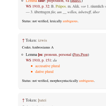
faur
Lemma
:
preposition, +a
(
Indecl.
)
WS 1910, p. 32
:
B.
Präpos.
m. Akk.
vor
1.
räumlich
v
— 3.
übertragen
für, um __ willen, inbetreff, über
Status: not verified, lexically
ambiguous
.
↑
Token:
izwis
Codex Ambrosianus A
þu
Lemma
:
pronoun, personal
(
Pers.Pron
)
WS 1910, p. 151
:
du
accusative plural
dative plural
Status: not verified, morphosyntactically
ambiguous
.
↑
Token:
þatei