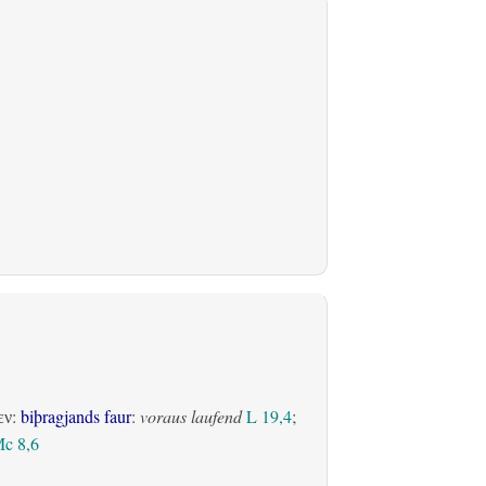
:
biþragjands faur
:
voraus laufend
L 19,4
;
εν
c 8,6