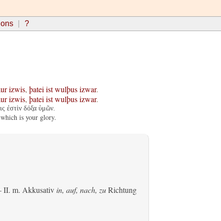
ions
?
aur
izwis
,
þatei
ist
wulþus
izwar
.
aur
izwis
,
þatei
ist
wulþus
izwar
.
ις ἐστὶν δόξα ὑμῶν.
 which is your glory.
 II.
m. Akkusativ
in, auf, nach, zu
Richtung