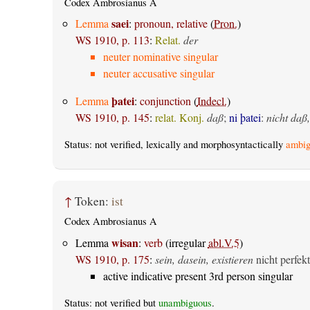
Codex Ambrosianus A
saei
Lemma
:
pronoun, relative
(
Pron.
)
WS 1910, p. 113
:
Relat.
der
neuter nominative singular
neuter accusative singular
þatei
Lemma
:
conjunction
(
Indecl.
)
WS 1910, p. 145
:
relat. Konj.
daß
;
ni þatei
:
nicht daß,
Status: not verified, lexically and morphosyntactically
ambig
↑
Token:
ist
Codex Ambrosianus A
wisan
Lemma
:
verb
(irregular
abl.V.5
)
WS 1910, p. 175
:
sein, dasein, existieren
nicht perfekt
active indicative present 3rd person singular
Status: not verified but
unambiguous
.