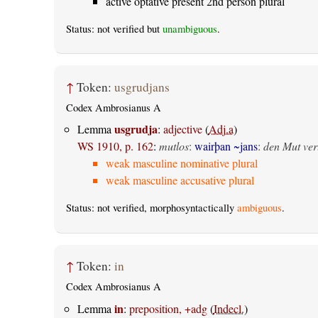
active optative present 2nd person plural
Status: not verified but
unambiguous
.
↑
Token:
usgrudjans
Codex Ambrosianus A
usgrudja
Lemma
:
adjective
(
Adj.a
)
WS 1910, p. 162
:
mutlos
:
wairþan ~jans
:
den Mut ver
weak masculine nominative plural
weak masculine accusative plural
Status: not verified, morphosyntactically
ambiguous
.
↑
Token:
in
Codex Ambrosianus A
in
Lemma
:
preposition, +adg
(
Indecl.
)