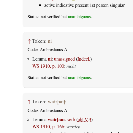
active indicative present 1st person singular
Status: not verified but
unambiguous
.
↑
Token:
ni
Codex Ambrosianus A
ni
Lemma
:
unassigned
(
Indecl.
)
WS 1910, p. 100
:
nicht
Status: not verified but
unambiguous
.
↑
Token:
wairþaiþ
Codex Ambrosianus A
wairþan
Lemma
:
verb
(
abl.V.3
)
WS 1910, p. 166
:
werden