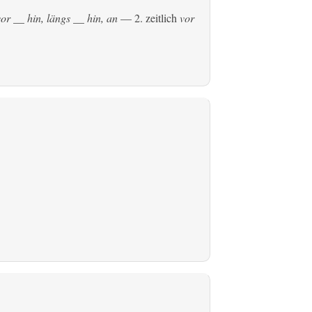
or __ hin, längs __ hin, an
— 2.
zeitlich
vor