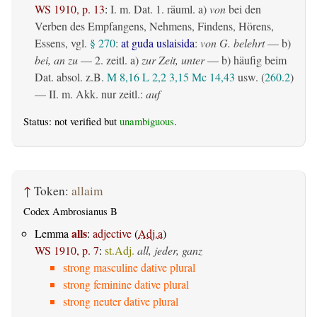
WS 1910, p. 13
:
I.
m. Dat.
1.
räuml.
a)
von
bei den
Verben des Empfangens, Nehmens, Findens, Hörens,
Essens, vgl.
§ 270
:
at guda uslaisida
:
von G. belehrt
— b)
bei, an zu
— 2.
zeitl.
a)
zur Zeit, unter
— b) häufig beim
Dat. absol. z.B.
M 8,16
L 2,2
3,15
Mc 14,43
usw. (
260.2
)
— II.
m. Akk. nur zeitl.
:
auf
Status: not verified but
unambiguous
.
↑
Token:
allaim
Codex Ambrosianus B
alls
Lemma
:
adjective
(
Adj.a
)
WS 1910, p. 7
:
st.Adj.
all, jeder, ganz
strong masculine dative plural
strong feminine dative plural
strong neuter dative plural