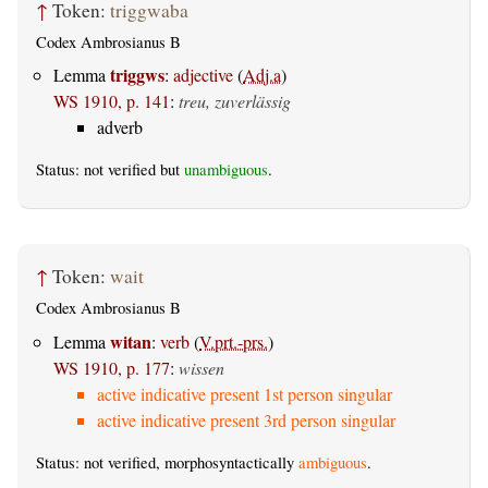
↑
Token:
triggwaba
Codex Ambrosianus B
triggws
Lemma
:
adjective
(
Adj.a
)
WS 1910, p. 141
:
treu, zuverlässig
adverb
Status: not verified but
unambiguous
.
↑
Token:
wait
Codex Ambrosianus B
witan
Lemma
:
verb
(
V.prt.-prs.
)
WS 1910, p. 177
:
wissen
active indicative present 1st person singular
active indicative present 3rd person singular
Status: not verified, morphosyntactically
ambiguous
.