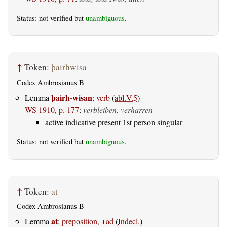
Status: not verified but
unambiguous
.
↑
Token:
þairhwisa
Codex Ambrosianus B
þairh-wisan
Lemma
:
verb
(
abl.V.5
)
WS 1910, p. 177
:
verbleiben, verharren
active indicative present 1st person singular
Status: not verified but
unambiguous
.
↑
Token:
at
Codex Ambrosianus B
at
Lemma
:
preposition, +ad
(
Indecl.
)