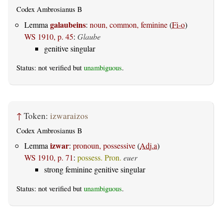
Codex Ambrosianus B
galaubeins
Lemma
:
noun, common, feminine
(
Fi-o
)
WS 1910, p. 45
:
Glaube
genitive singular
Status: not verified but
unambiguous
.
↑
Token:
izwaraizos
Codex Ambrosianus B
izwar
Lemma
:
pronoun, possessive
(
Adj.a
)
WS 1910, p. 71
:
possess. Pron.
euer
strong feminine genitive singular
Status: not verified but
unambiguous
.