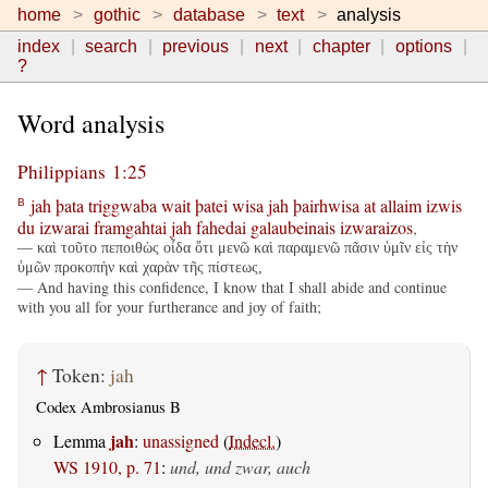
home
gothic
database
text
analysis
index
search
previous
next
chapter
options
?
Word analysis
Philippians 1:25
jah
þata
triggwaba
wait
þatei
wisa
jah
þairhwisa
at
allaim
izwis
B
du
izwarai
framgahtai
jah
fahedai
galaubeinais
izwaraizos
,
— καὶ τοῦτο πεποιθὼς οἶδα ὅτι μενῶ καὶ παραμενῶ πᾶσιν ὑμῖν εἰς τὴν
ὑμῶν προκοπὴν καὶ χαρὰν τῆς πίστεως,
— And having this confidence, I know that I shall abide and continue
with you all for your furtherance and joy of faith;
↑
Token:
jah
Codex Ambrosianus B
jah
Lemma
:
unassigned
(
Indecl.
)
WS 1910, p. 71
:
und, und zwar, auch