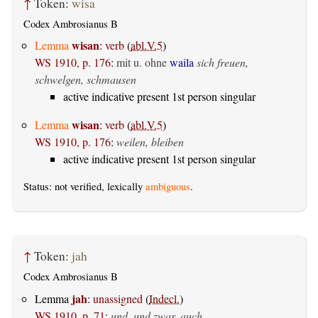
↑
Token:
wisa
Codex Ambrosianus B
wisan
Lemma
:
verb
(
abl.V.5
)
WS 1910, p. 176
:
mit u. ohne
waila
sich freuen,
schwelgen, schmausen
active indicative present 1st person singular
wisan
Lemma
:
verb
(
abl.V.5
)
WS 1910, p. 176
:
weilen, bleiben
active indicative present 1st person singular
Status: not verified, lexically
ambiguous
.
↑
Token:
jah
Codex Ambrosianus B
jah
Lemma
:
unassigned
(
Indecl.
)
WS 1910, p. 71
:
und, und zwar, auch