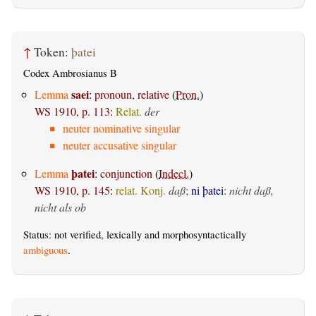
↑
Token:
þatei
Codex Ambrosianus B
saei
Lemma
:
pronoun, relative
(
Pron.
)
WS 1910, p. 113
:
Relat.
der
neuter nominative singular
neuter accusative singular
þatei
Lemma
:
conjunction
(
Indecl.
)
WS 1910, p. 145
:
relat. Konj.
daß
;
ni þatei
:
nicht daß,
nicht als ob
Status: not verified, lexically and morphosyntactically
ambiguous
.