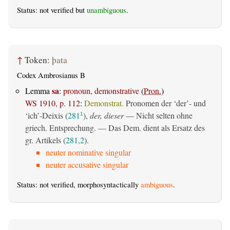
Status: not verified but
unambiguous
.
↑
Token:
þata
Codex Ambrosianus B
sa
Lemma
:
pronoun, demonstrative
(
Pron.
)
WS 1910, p. 112
:
Demonstrat.
Pronomen der ‘der’- und
‘ich’-Deixis (
281
),
der, dieser
— Nicht selten ohne
1
griech. Entsprechung. — Das Dem. dient als Ersatz des
gr. Artikels (
281,2
).
neuter nominative singular
neuter accusative singular
Status: not verified, morphosyntactically
ambiguous
.