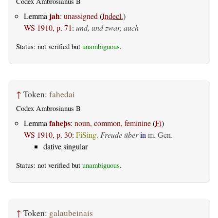
Codex Ambrosianus B
jah
Lemma
:
unassigned
(
Indecl.
)
WS 1910, p. 71
:
und, und zwar, auch
Status: not verified but
unambiguous
.
↑
Token:
fahedai
Codex Ambrosianus B
faheþs
Lemma
:
noun, common, feminine
(
Fi
)
WS 1910, p. 30
:
FiSing.
Freude über
in
m. Gen.
dative singular
Status: not verified but
unambiguous
.
↑
Token:
galaubeinais