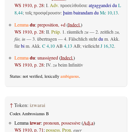
WS 1910, p. 28
:
I.
Adv.
:
atgaggandei du
L
προσελθοῦσα
8,44
;
:
þaim bairandam du
Mc 10,13
.
τοῖς προσφέρουσιν
du
Lemma
:
preposition, +d
(
Indecl.
)
WS 1910, p. 28
:
II.
Präp.
1.
räumlich
zu
— 2.
zeitlich
zu,
für, in
— 3.
übertragen
— 4. Fälschlich steht
du
m. Akk.
für
bi
m. Akk.
C 4,10
AB
4,13
AB
; vielleicht
J 16,32
.
du
Lemma
:
unassigned
(
Indecl.
)
WS 1910, p. 28
:
IV.
zu
beim Infinitiv
Status: not verified, lexically
ambiguous
.
↑
Token:
izwarai
Codex Ambrosianus B
izwar
Lemma
:
pronoun, possessive
(
Adj.a
)
WS 1910, p. 71
:
possess. Pron.
euer