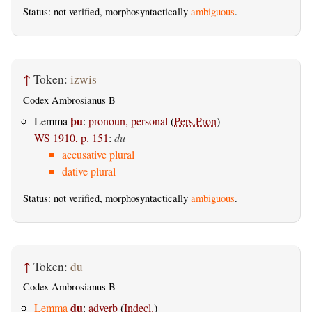
Status: not verified, morphosyntactically
ambiguous
.
↑
Token:
izwis
Codex Ambrosianus B
þu
Lemma
:
pronoun, personal
(
Pers.Pron
)
WS 1910, p. 151
:
du
accusative plural
dative plural
Status: not verified, morphosyntactically
ambiguous
.
↑
Token:
du
Codex Ambrosianus B
du
Lemma
:
adverb
(
Indecl.
)