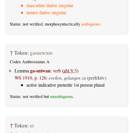
masculine dative singular
neuter dative singular
Status: not verified, morphosyntactically
ambiguous
.
↑
Token:
gasnewum
Codex Ambrosianus A
ga-sniwan
Lemma
:
verb
(
abl.V.5
)
WS 1910, p. 126
:
ereilen, gelangen zu
(perfektiv)
active indicative preterite 1st person plural
Status: not verified but
unambiguous
.
↑
Token:
ei