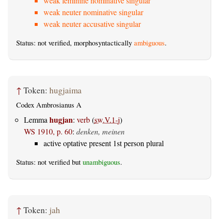
weak feminine nominative singular
weak neuter nominative singular
weak neuter accusative singular
Status: not verified, morphosyntactically
ambiguous
.
↑
Token:
hugjaima
Codex Ambrosianus A
hugjan
Lemma
:
verb
(
sw.V.1-j
)
WS 1910, p. 60
:
denken, meinen
active optative present 1st person plural
Status: not verified but
unambiguous
.
↑
Token:
jah