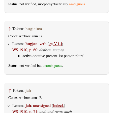
Status: not verified, morphosyntactically
ambiguous
.
↑
Token:
hugjaima
Codex Ambrosianus B
hugjan
Lemma
:
verb
(
sw.V.1-j
)
WS 1910, p. 60
:
denken, meinen
active optative present 1st person plural
Status: not verified but
unambiguous
.
↑
Token:
jah
Codex Ambrosianus B
jah
Lemma
:
unassigned
(
Indecl.
)
WS 1910, p. 71
:
und, und zwar, auch