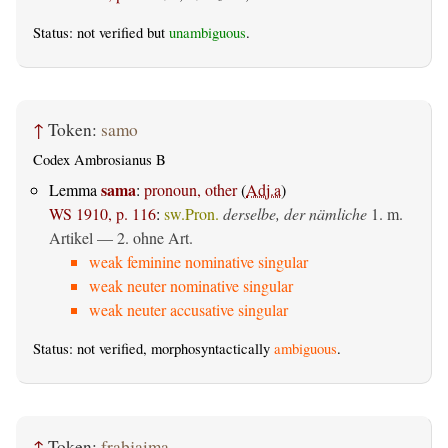
Status: not verified but
unambiguous
.
↑
Token:
samo
Codex Ambrosianus B
sama
Lemma
:
pronoun, other
(
Adj.a
)
WS 1910, p. 116
:
sw.Pron.
derselbe, der nämliche
1. m.
Artikel — 2. ohne Art.
weak feminine nominative singular
weak neuter nominative singular
weak neuter accusative singular
Status: not verified, morphosyntactically
ambiguous
.
↑
Token:
fraþjaima