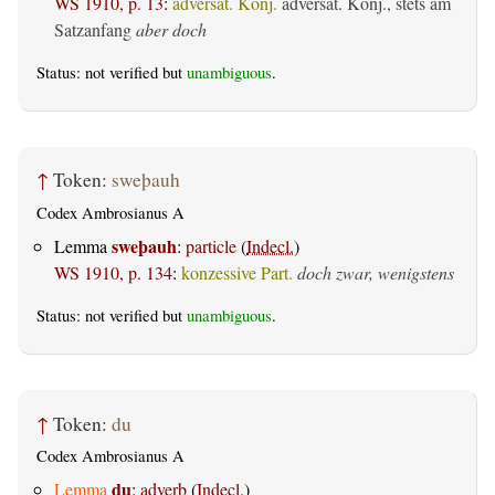
WS 1910, p. 13
:
adversat. Konj.
adversat. Konj., stets am
Satzanfang
aber doch
Status: not verified but
unambiguous
.
↑
Token:
sweþauh
Codex Ambrosianus A
sweþauh
Lemma
:
particle
(
Indecl.
)
WS 1910, p. 134
:
konzessive Part.
doch zwar, wenigstens
Status: not verified but
unambiguous
.
↑
Token:
du
Codex Ambrosianus A
du
Lemma
:
adverb
(
Indecl.
)