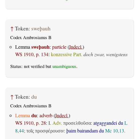
↑
Token:
sweþauh
Codex Ambrosianus B
sweþauh
Lemma
:
particle
(
Indecl.
)
WS 1910, p. 134
:
konzessive Part.
doch zwar, wenigstens
Status: not verified but
unambiguous
.
↑
Token:
du
Codex Ambrosianus B
du
Lemma
:
adverb
(
Indecl.
)
WS 1910, p. 28
:
I.
Adv.
:
atgaggandei du
L
προσελθοῦσα
8,44
;
:
þaim bairandam du
Mc 10,13
.
τοῖς προσφέρουσιν