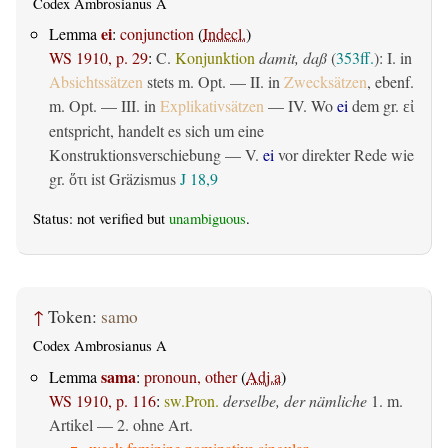
Codex Ambrosianus A
ei
Lemma
:
conjunction
(
Indecl.
)
WS 1910, p. 29
:
C.
Konjunktion
damit, daß
(
353ff.
): I. in
Absichtssätzen
stets m. Opt. — II. in
Zwecksätzen
, ebenf.
m. Opt. — III. in
Explikativsätzen
— IV. Wo
ei
dem gr.
εἰ
entspricht, handelt es sich um eine
Konstruktionsverschiebung — V.
ei
vor direkter Rede wie
gr.
ist Gräzismus
J 18,9
ὅτι
Status: not verified but
unambiguous
.
↑
Token:
samo
Codex Ambrosianus A
sama
Lemma
:
pronoun, other
(
Adj.a
)
WS 1910, p. 116
:
sw.Pron.
derselbe, der nämliche
1. m.
Artikel — 2. ohne Art.