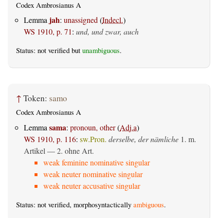
Codex Ambrosianus A
jah
Lemma
:
unassigned
(
Indecl.
)
WS 1910, p. 71
:
und, und zwar, auch
Status: not verified but
unambiguous
.
↑
Token:
samo
Codex Ambrosianus A
sama
Lemma
:
pronoun, other
(
Adj.a
)
WS 1910, p. 116
:
sw.Pron.
derselbe, der nämliche
1. m.
Artikel — 2. ohne Art.
weak feminine nominative singular
weak neuter nominative singular
weak neuter accusative singular
Status: not verified, morphosyntactically
ambiguous
.