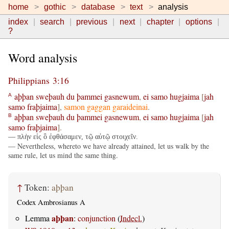
home
gothic
database
text
analysis
index
search
previous
next
chapter
options
?
Word analysis
Philippians 3:16
aþþan
sweþauh
du
þammei
gasnewum
,
ei
samo
hugjaima
[
jah
A
samo
fraþjaima
],
samon
gaggan
garaideinai
.
aþþan
sweþauh
du
þammei
gasnewum
,
ei
samo
hugjaima
[
jah
B
samo
fraþjaima
].
— πλὴν εἰς ὃ ἐφθάσαμεν, τῷ αὐτῷ στοιχεῖν.
— Nevertheless, whereto we have already attained, let us walk by the
same rule, let us mind the same thing.
↑
Token:
aþþan
Codex Ambrosianus A
aþþan
Lemma
:
conjunction
(
Indecl.
)