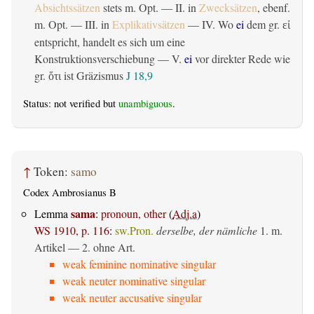
Absichtssätzen
stets m. Opt. — II. in
Zwecksätzen
, ebenf.
m. Opt. — III. in
Explikativsätzen
— IV. Wo
ei
dem gr.
εἰ
entspricht, handelt es sich um eine
Konstruktionsverschiebung — V.
ei
vor direkter Rede wie
gr.
ist Gräzismus
J 18,9
ὅτι
Status: not verified but
unambiguous
.
↑
Token:
samo
Codex Ambrosianus B
sama
Lemma
:
pronoun, other
(
Adj.a
)
WS 1910, p. 116
:
sw.Pron.
derselbe, der nämliche
1. m.
Artikel — 2. ohne Art.
weak feminine nominative singular
weak neuter nominative singular
weak neuter accusative singular