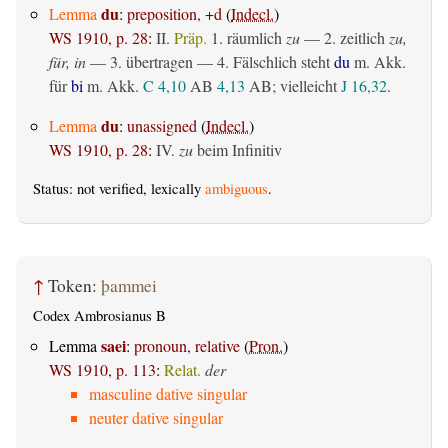
du
Lemma
:
preposition, +d
(
Indecl.
)
WS 1910, p. 28
:
II.
Präp.
1.
räumlich
zu
— 2.
zeitlich
zu,
für, in
— 3.
übertragen
— 4. Fälschlich steht
du
m. Akk.
für
bi
m. Akk.
C 4,10
AB
4,13
AB
; vielleicht
J 16,32
.
du
Lemma
:
unassigned
(
Indecl.
)
WS 1910, p. 28
:
IV.
zu
beim Infinitiv
Status: not verified, lexically
ambiguous
.
↑
Token:
þammei
Codex Ambrosianus B
saei
Lemma
:
pronoun, relative
(
Pron.
)
WS 1910, p. 113
:
Relat.
der
masculine dative singular
neuter dative singular