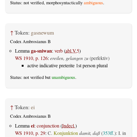
Status: not verified, morphosyntactically
ambiguous
.
↑
Token:
gasnewum
Codex Ambrosianus B
ga-sniwan
Lemma
:
verb
(
abl.V.5
)
WS 1910, p. 126
:
ereilen, gelangen zu
(perfektiv)
active indicative preterite 1st person plural
Status: not verified but
unambiguous
.
↑
Token:
ei
Codex Ambrosianus B
ei
Lemma
:
conjunction
(
Indecl.
)
WS 1910, p. 29
:
C.
Konjunktion
damit, daß
(
353ff.
): I. in