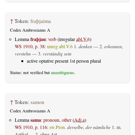
↑
Token:
fraþjaima
Codex Ambrosianus A
fraþjan
Lemma
:
verb
(irregular
abl.V.6
)
WS 1910, p. 38
:
unreg.abl.V.6
1.
denken
— 2.
erkennen,
verstehn
— 3.
verständig sein
active optative present 1st person plural
Status: not verified but
unambiguous
.
↑
Token:
samon
Codex Ambrosianus A
sama
Lemma
:
pronoun, other
(
Adj.a
)
WS 1910, p. 116
:
sw.Pron.
derselbe, der nämliche
1. m.
Artikel — 2. ohne Art.