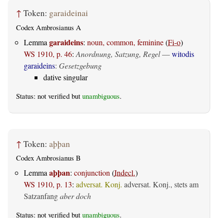
↑
Token:
garaideinai
Codex Ambrosianus A
garaideins
Lemma
:
noun, common, feminine
(
Fi-o
)
WS 1910, p. 46
:
Anordnung, Satzung, Regel
—
witodis
garaideins
:
Gesetzgebung
dative singular
Status: not verified but
unambiguous
.
↑
Token:
aþþan
Codex Ambrosianus B
aþþan
Lemma
:
conjunction
(
Indecl.
)
WS 1910, p. 13
:
adversat. Konj.
adversat. Konj., stets am
Satzanfang
aber doch
Status: not verified but
unambiguous
.