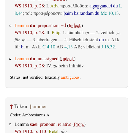
WS 1910, p. 28
:
I.
Adv.
:
atgaggandei du
L
προσελθοῦσα
8,44
;
:
þaim bairandam du
Mc 10,13
.
τοῖς προσφέρουσιν
du
Lemma
:
preposition, +d
(
Indecl.
)
WS 1910, p. 28
:
II.
Präp.
1.
räumlich
zu
— 2.
zeitlich
zu,
für, in
— 3.
übertragen
— 4. Fälschlich steht
du
m. Akk.
für
bi
m. Akk.
C 4,10
AB
4,13
AB
; vielleicht
J 16,32
.
du
Lemma
:
unassigned
(
Indecl.
)
WS 1910, p. 28
:
IV.
zu
beim Infinitiv
Status: not verified, lexically
ambiguous
.
↑
Token:
þammei
Codex Ambrosianus A
saei
Lemma
:
pronoun, relative
(
Pron.
)
WS 1910, p. 113
:
Relat.
der