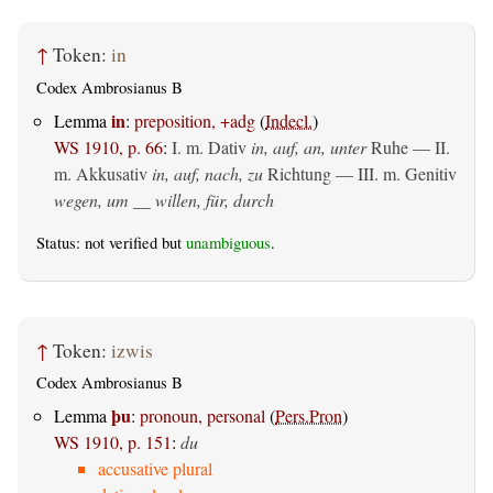
↑
Token:
in
Codex Ambrosianus B
in
Lemma
:
preposition, +adg
(
Indecl.
)
WS 1910, p. 66
:
I.
m. Dativ
in, auf, an, unter
Ruhe — II.
m. Akkusativ
in, auf, nach, zu
Richtung — III.
m. Genitiv
wegen, um __ willen, für, durch
Status: not verified but
unambiguous
.
↑
Token:
izwis
Codex Ambrosianus B
þu
Lemma
:
pronoun, personal
(
Pers.Pron
)
WS 1910, p. 151
:
du
accusative plural