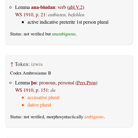
ana-biudan
Lemma
:
verb
(
abl.V.2
)
WS 1910, p. 21
:
entbieten, befehlen
active indicative preterite 1st person plural
Status: not verified but
unambiguous
.
↑
Token:
izwis
Codex Ambrosianus B
þu
Lemma
:
pronoun, personal
(
Pers.Pron
)
WS 1910, p. 151
:
du
accusative plural
dative plural
Status: not verified, morphosyntactically
ambiguous
.