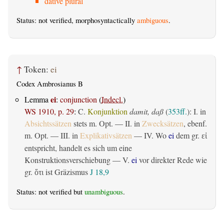
dative plural
Status: not verified, morphosyntactically
ambiguous
.
↑
Token:
ei
Codex Ambrosianus B
ei
Lemma
:
conjunction
(
Indecl.
)
WS 1910, p. 29
:
C.
Konjunktion
damit, daß
(
353ff.
): I. in
Absichtssätzen
stets m. Opt. — II. in
Zwecksätzen
, ebenf.
m. Opt. — III. in
Explikativsätzen
— IV. Wo
ei
dem gr.
εἰ
entspricht, handelt es sich um eine
Konstruktionsverschiebung — V.
ei
vor direkter Rede wie
gr.
ist Gräzismus
J 18,9
ὅτι
Status: not verified but
unambiguous
.