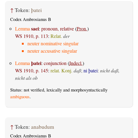
↑
Token:
þatei
Codex Ambrosianus B
saei
Lemma
:
pronoun, relative
(
Pron.
)
WS 1910, p. 113
:
Relat.
der
neuter nominative singular
neuter accusative singular
þatei
Lemma
:
conjunction
(
Indecl.
)
WS 1910, p. 145
:
relat. Konj.
daß
;
ni þatei
:
nicht daß,
nicht als ob
Status: not verified, lexically and morphosyntactically
ambiguous
.
↑
Token:
anabudum
Codex Ambrosianus B