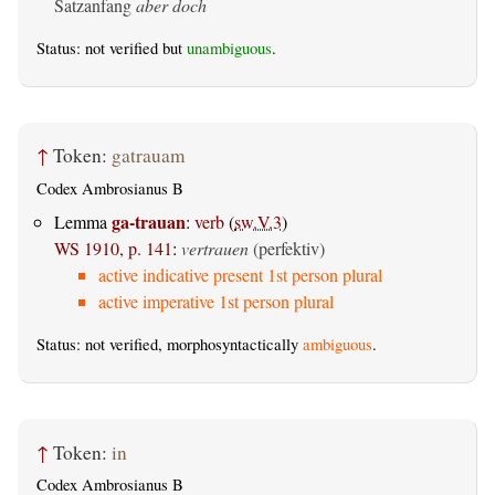
Satzanfang
aber doch
Status: not verified but
unambiguous
.
↑
Token:
gatrauam
Codex Ambrosianus B
ga-trauan
Lemma
:
verb
(
sw.V.3
)
WS 1910, p. 141
:
vertrauen
(perfektiv)
active indicative present 1st person plural
active imperative 1st person plural
Status: not verified, morphosyntactically
ambiguous
.
↑
Token:
in
Codex Ambrosianus B