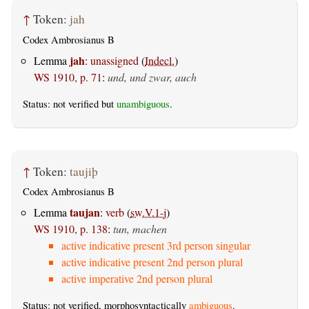
↑
Token:
jah
Codex Ambrosianus B
jah
Lemma
:
unassigned
(
Indecl.
)
WS 1910, p. 71
:
und, und zwar, auch
Status: not verified but
unambiguous
.
↑
Token:
taujiþ
Codex Ambrosianus B
taujan
Lemma
:
verb
(
sw.V.1-j
)
WS 1910, p. 138
:
tun, machen
active indicative present 3rd person singular
active indicative present 2nd person plural
active imperative 2nd person plural
Status: not verified, morphosyntactically
ambiguous
.