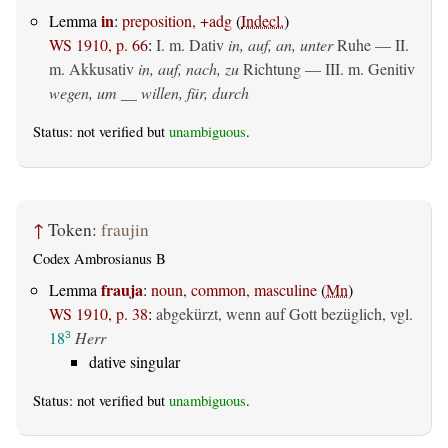
in
Lemma
:
preposition, +adg
(
Indecl.
)
WS 1910, p. 66
:
I.
m. Dativ
in, auf, an, unter
Ruhe — II.
m. Akkusativ
in, auf, nach, zu
Richtung — III.
m. Genitiv
wegen, um __ willen, für, durch
Status: not verified but
unambiguous
.
↑
Token:
fraujin
Codex Ambrosianus B
frauja
Lemma
:
noun, common, masculine
(
Mn
)
WS 1910, p. 38
:
abgekürzt, wenn auf Gott bezüglich, vgl.
18
Herr
3
dative singular
Status: not verified but
unambiguous
.