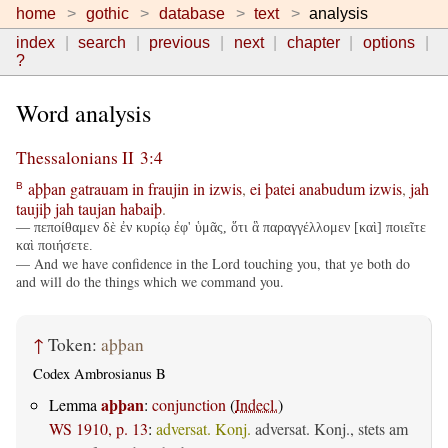
home
gothic
database
text
analysis
index
search
previous
next
chapter
options
?
Word analysis
Thessalonians II 3:4
aþþan
gatrauam
in
fraujin
in
izwis
,
ei
þatei
anabudum
izwis
,
jah
B
taujiþ
jah
taujan
habaiþ
.
— πεποίθαμεν δὲ ἐν κυρίῳ ἐφ' ὑμᾶς, ὅτι ἃ παραγγέλλομεν [καὶ] ποιεῖτε
καὶ ποιήσετε.
— And we have confidence in the Lord touching you, that ye both do
and will do the things which we command you.
↑
Token:
aþþan
Codex Ambrosianus B
aþþan
Lemma
:
conjunction
(
Indecl.
)
WS 1910, p. 13
:
adversat. Konj.
adversat. Konj., stets am