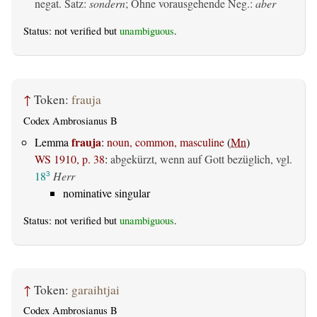
negat. Satz:
sondern
; Ohne vorausgehende Neg.:
aber
Status: not verified but
unambiguous
.
↑
Token:
frauja
Codex Ambrosianus B
frauja
Lemma
:
noun, common, masculine
(
Mn
)
WS 1910, p. 38
:
abgekürzt, wenn auf Gott bezüglich, vgl.
18
Herr
3
nominative singular
Status: not verified but
unambiguous
.
↑
Token:
garaihtjai
Codex Ambrosianus B