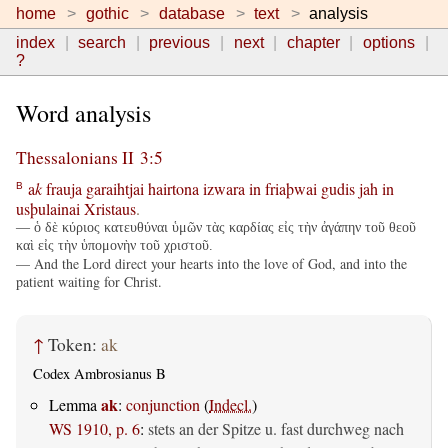
home
gothic
database
text
analysis
index
search
previous
next
chapter
options
?
Word analysis
Thessalonians II 3:5
a
k
frauja
garaihtjai
hairtona
izwara
in
friaþwai
gudis
jah
in
B
usþulainai
Xristaus
.
— ὁ δὲ κύριος κατευθύναι ὑμῶν τὰς καρδίας εἰς τὴν ἀγάπην τοῦ θεοῦ
καὶ εἰς τὴν ὑπομονὴν τοῦ χριστοῦ.
— And the Lord direct your hearts into the love of God, and into the
patient waiting for Christ.
↑
Token:
ak
Codex Ambrosianus B
ak
Lemma
:
conjunction
(
Indecl.
)
WS 1910, p. 6
:
stets an der Spitze u. fast durchweg nach