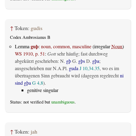
↑
Token:
gudis
Codex Ambrosianus B
guþ
Lemma
:
noun, common, masculine
(irregular
Noun
)
WS 1910, p. 51
:
Gott
sehr häufig; fast durchweg
abgekürzt geschrieben: N.
gþ
G.
gþs
D.
gþa
;
ausgeschrieben nur N.A.Pl.
guda
J 10,34.35
, wo es im
übertragenen Sinn gebraucht wird (dagegen regelrecht
ni
sind gþa
G 4,8
).
genitive singular
Status: not verified but
unambiguous
.
↑
Token:
jah