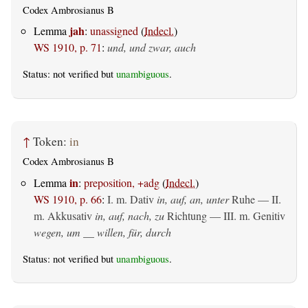
Codex Ambrosianus B
jah
Lemma
:
unassigned
(
Indecl.
)
WS 1910, p. 71
:
und, und zwar, auch
Status: not verified but
unambiguous
.
↑
Token:
in
Codex Ambrosianus B
in
Lemma
:
preposition, +adg
(
Indecl.
)
WS 1910, p. 66
:
I.
m. Dativ
in, auf, an, unter
Ruhe — II.
m. Akkusativ
in, auf, nach, zu
Richtung — III.
m. Genitiv
wegen, um __ willen, für, durch
Status: not verified but
unambiguous
.