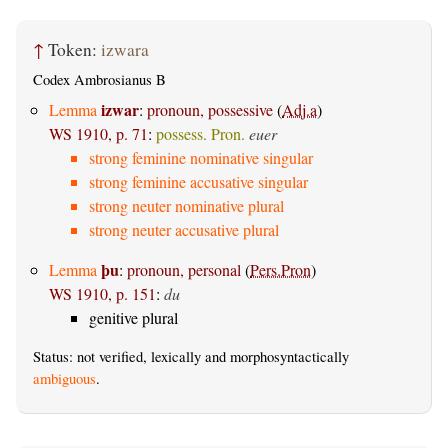
↑
Token:
izwara
Codex Ambrosianus B
izwar
Lemma
:
pronoun, possessive
(
Adj.a
)
WS 1910, p. 71
:
possess. Pron.
euer
strong feminine nominative singular
strong feminine accusative singular
strong neuter nominative plural
strong neuter accusative plural
þu
Lemma
:
pronoun, personal
(
Pers.Pron
)
WS 1910, p. 151
:
du
genitive plural
Status: not verified, lexically and morphosyntactically
ambiguous
.