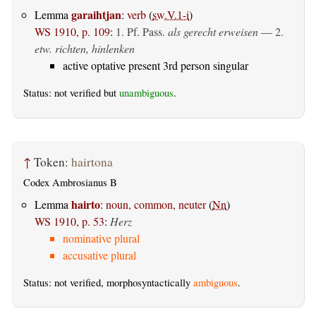
garaihtjan
Lemma
:
verb
(
sw.V.1-i
)
WS 1910, p. 109
:
1. Pf. Pass.
als gerecht erweisen
— 2.
etw. richten, hinlenken
active optative present 3rd person singular
Status: not verified but
unambiguous
.
↑
Token:
hairtona
Codex Ambrosianus B
hairto
Lemma
:
noun, common, neuter
(
Nn
)
WS 1910, p. 53
:
Herz
nominative plural
accusative plural
Status: not verified, morphosyntactically
ambiguous
.