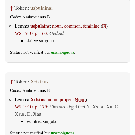
↑
Token:
usþulainai
Codex Ambrosianus B
usþulains
Lemma
:
noun, common, feminine
(
Fi
)
WS 1910, p. 163
:
Geduld
dative singular
Status: not verified but
unambiguous
.
↑
Token:
Xristaus
Codex Ambrosianus B
Xristus
Lemma
:
noun, proper
(
Noun
)
WS 1910, p. 179
:
Christus
abgekürzt N. Xs, A. Xu, G.
Xaus, D. Xau
genitive singular
Status: not verified but
unambiguous
.