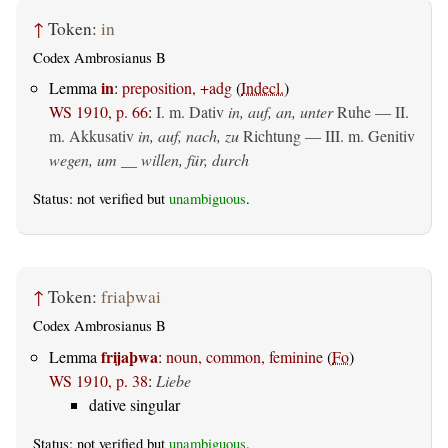
↑
Token:
in
Codex Ambrosianus B
in
Lemma
:
preposition, +adg
(
Indecl.
)
WS 1910, p. 66
:
I.
m. Dativ
in, auf, an, unter
Ruhe — II.
m. Akkusativ
in, auf, nach, zu
Richtung — III.
m. Genitiv
wegen, um __ willen, für, durch
Status: not verified but
unambiguous
.
↑
Token:
friaþwai
Codex Ambrosianus B
frijaþwa
Lemma
:
noun, common, feminine
(
Fo
)
WS 1910, p. 38
:
Liebe
dative singular
Status: not verified but
unambiguous
.