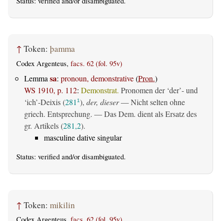
Status:
verified
and/or disambiguated.
↑
Token:
þamma
Codex Argenteus,
facs. 62 (fol. 95v)
sa
Lemma
:
pronoun, demonstrative
(
Pron.
)
WS 1910, p. 112
:
Demonstrat.
Pronomen der ‘der’- und
‘ich’-Deixis (
281
),
der, dieser
— Nicht selten ohne
1
griech. Entsprechung. — Das Dem. dient als Ersatz des
gr. Artikels (
281,2
).
masculine dative singular
Status:
verified
and/or disambiguated.
↑
Token:
mikilin
Codex Argenteus,
facs. 62 (fol. 95v)