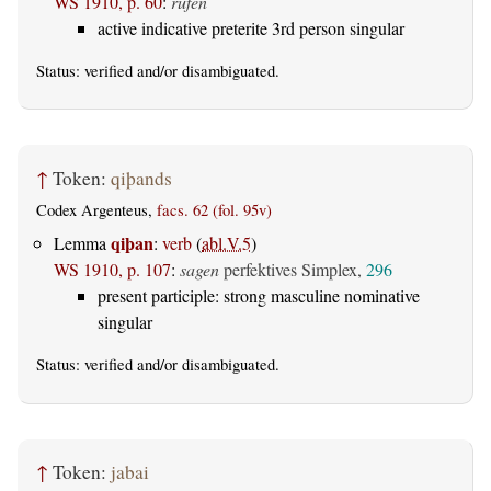
WS 1910, p. 60
:
rufen
active indicative preterite 3rd person singular
Status:
verified
and/or disambiguated.
↑
Token:
qiþands
Codex Argenteus,
facs. 62 (fol. 95v)
qiþan
Lemma
:
verb
(
abl.V.5
)
WS 1910, p. 107
:
sagen
perfektives Simplex,
296
present participle: strong masculine nominative
singular
Status:
verified
and/or disambiguated.
↑
Token:
jabai