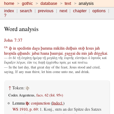
home
gothic
database
text
analysis
index
search
previous
next
chapter
options
?
Word analysis
John 7:37
iþ
in
spedistin
daga
þamma
mikilin
dulþais
stoþ
Iesus
jah
CA
hropida
qiþands
:
jabai
ƕana
þaursjai
,
gaggai
du
mis
jah
driggkai
.
— ἐν δὲ τῇ ἐσχάτῃ ἡμέρᾳ τῇ μεγάλῃ τῆς ἑορτῆς εἱστήκει ὁ ἰησοῦς καὶ
ἔκραξεν λέγων, ἐάν τις διψᾷ ἐρχέσθω πρός με καὶ πινέτω.
— In the last day, that great day of the feast, Jesus stood and cried,
saying, If any man thirst, let him come unto me, and drink.
↑
Token:
iþ
Codex Argenteus,
facs. 62 (fol. 95v)
iþ
Lemma
:
conjunction
(
Indecl.
)
WS 1910, p. 69
:
1. Konj., stets an der Spitze des Satzes