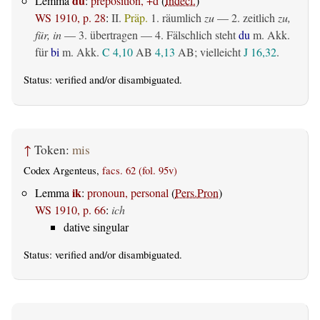
du
Lemma
:
preposition, +d
(
Indecl.
)
WS 1910, p. 28
:
II.
Präp.
1.
räumlich
zu
— 2.
zeitlich
zu,
für, in
— 3.
übertragen
— 4. Fälschlich steht
du
m. Akk.
für
bi
m. Akk.
C 4,10
AB
4,13
AB
; vielleicht
J 16,32
.
Status:
verified
and/or disambiguated.
↑
Token:
mis
Codex Argenteus,
facs. 62 (fol. 95v)
ik
Lemma
:
pronoun, personal
(
Pers.Pron
)
WS 1910, p. 66
:
ich
dative singular
Status:
verified
and/or disambiguated.