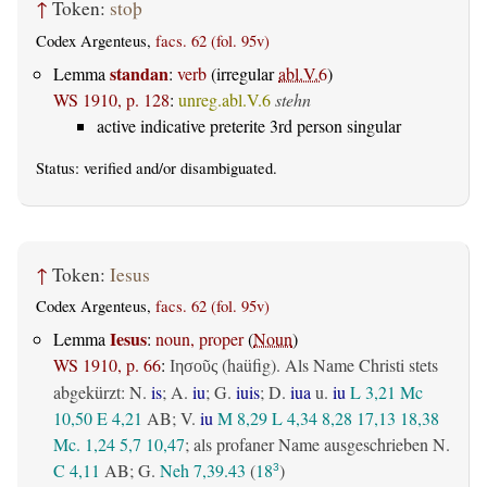
↑
Token:
stoþ
Codex Argenteus,
facs. 62 (fol. 95v)
standan
Lemma
:
verb
(irregular
abl.V.6
)
WS 1910, p. 128
:
unreg.abl.V.6
stehn
active indicative preterite 3rd person singular
Status:
verified
and/or disambiguated.
↑
Token:
Iesus
Codex Argenteus,
facs. 62 (fol. 95v)
Iesus
Lemma
:
noun, proper
(
Noun
)
WS 1910, p. 66
:
(haüfig). Als Name Christi stets
Ιησοῦς
abgekürzt: N.
is
; A.
iu
; G.
iuis
; D.
iua
u.
iu
L 3,21
Mc
10,50
E 4,21
AB
; V.
iu
M 8,29
L 4,34
8,28
17,13
18,38
Mc. 1,24
5,7
10,47
; als profaner Name ausgeschrieben N.
C 4,11
AB
; G.
Neh 7,39.43
(
18
)
3