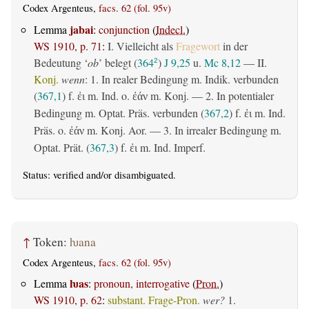
Codex Argenteus,
facs. 62 (fol. 95v)
jabai
Lemma
:
conjunction
(
Indecl.
)
WS 1910, p. 71
:
I. Vielleicht als
Fragewort
in der
Bedeutung ‘
ob
’ belegt (
364
)
J 9,25
u.
Mc 8,12
— II.
2
Konj.
wenn
: 1. In realer Bedingung m. Indik. verbunden
(
367,1
) f.
m. Ind. o.
m. Konj. — 2. In potentialer
ἐι
ἐάν
Bedingung m. Optat. Präs. verbunden (
367,2
) f.
m. Ind.
ἐι
Präs. o.
m. Konj. Aor. — 3. In irrealer Bedingung m.
ἐάν
Optat. Prät. (
367,3
) f.
m. Ind. Imperf.
ἐι
Status:
verified
and/or disambiguated.
↑
Token:
ƕana
Codex Argenteus,
facs. 62 (fol. 95v)
ƕas
Lemma
:
pronoun, interrogative
(
Pron.
)
WS 1910, p. 62
:
substant. Frage-Pron.
wer?
1.