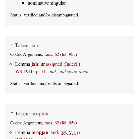
nominative singular
Status:
verified
and/or disambiguated.
↑
Token:
jah
Codex Argenteus,
facs. 62 (fol. 95v)
jah
Lemma
:
unassigned
(
Indecl.
)
WS 1910, p. 71
:
und, und zwar, auch
Status:
verified
and/or disambiguated.
↑
Token:
hropida
Codex Argenteus,
facs. 62 (fol. 95v)
hropjan
Lemma
:
verb
(
sw.V.1-i
)