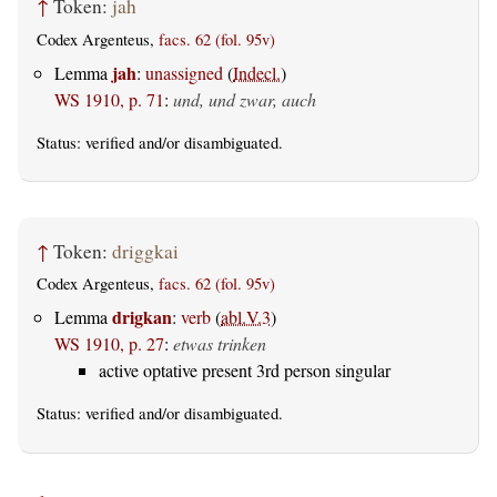
↑
Token:
jah
Codex Argenteus,
facs. 62 (fol. 95v)
jah
Lemma
:
unassigned
(
Indecl.
)
WS 1910, p. 71
:
und, und zwar, auch
Status:
verified
and/or disambiguated.
↑
Token:
driggkai
Codex Argenteus,
facs. 62 (fol. 95v)
drigkan
Lemma
:
verb
(
abl.V.3
)
WS 1910, p. 27
:
etwas trinken
active optative present 3rd person singular
Status:
verified
and/or disambiguated.