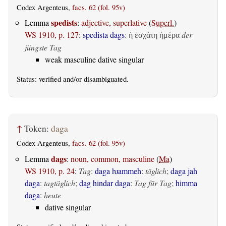
Codex Argenteus,
facs. 62 (fol. 95v)
spedists
Lemma
:
adjective, superlative
(
Superl.
)
WS 1910, p. 127
:
spedista dags
:
der
ἡ ἐσχάτη ἡμέρα
jüngste Tag
weak masculine dative singular
Status:
verified
and/or disambiguated.
↑
Token:
daga
Codex Argenteus,
facs. 62 (fol. 95v)
dags
Lemma
:
noun, common, masculine
(
Ma
)
WS 1910, p. 24
:
Tag
:
daga ƕammeh
:
täglich
;
daga jah
daga
:
tagtäglich
;
dag hindar daga
:
Tag für Tag
;
himma
daga
:
heute
dative singular