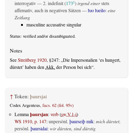
interrogativ
— 2.
indefinit
(
173
)
irgend einer
stets
1
affirmativ, auch in negativen Sätzen —
ƕo ƕeilo
:
eine
Zeitlang
masculine accusative singular
Status:
verified
and/or disambiguated.
See
Streitberg 1920
, §247:
Die Impersonalien ‘es hungert,
dürstet’ haben den
Akk.
der Person bei sich
.
↑
Token:
þaursjai
Codex Argenteus,
facs. 62 (fol. 95v)
þaursjan
Lemma
:
verb
(
sw.V.1-i
)
WS 1910, p. 147
:
unpersönl.
þaurseiþ mik
:
mich dürstet
;
persönl.
þaursidai
:
wir dürsten, sind dürstig