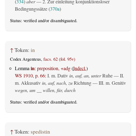
(
334
)
aber
— 2. Zur einleitung konjunktionsloser
Bedingungssätze (
370a
)
Status:
verified
and/or disambiguated.
↑
Token:
in
Codex Argenteus,
facs. 62 (fol. 95v)
in
Lemma
:
preposition, +adg
(
Indecl.
)
WS 1910, p. 66
:
I.
m. Dativ
in, auf, an, unter
Ruhe — II.
m. Akkusativ
in, auf, nach, zu
Richtung — III.
m. Genitiv
wegen, um __ willen, für, durch
Status:
verified
and/or disambiguated.
↑
Token:
spedistin