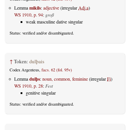
mikils
Lemma
:
adjective
(irregular
Adj.a
)
WS 1910, p. 94
:
groß
weak masculine dative singular
Status:
verified
and/or disambiguated.
↑
Token:
dulþais
Codex Argenteus,
facs. 62 (fol. 95v)
dulþs
Lemma
:
noun, common, feminine
(irregular
Fi
)
WS 1910, p. 28
:
Fest
genitive singular
Status:
verified
and/or disambiguated.