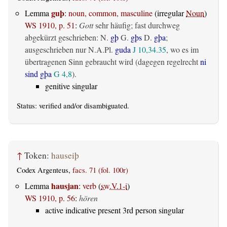
guþ
Lemma
:
noun, common, masculine
(irregular
Noun
)
WS 1910, p. 51
:
Gott
sehr häufig; fast durchweg
abgekürzt geschrieben: N.
gþ
G.
gþs
D.
gþa
;
ausgeschrieben nur N.A.Pl.
guda
J 10,34.35
, wo es im
übertragenen Sinn gebraucht wird (dagegen regelrecht
ni
sind gþa
G 4,8
).
genitive singular
Status:
verified
and/or disambiguated.
↑
Token:
hauseiþ
Codex Argenteus,
facs. 71 (fol. 100r)
hausjan
Lemma
:
verb
(
sw.V.1-i
)
WS 1910, p. 56
:
hören
active indicative present 3rd person singular