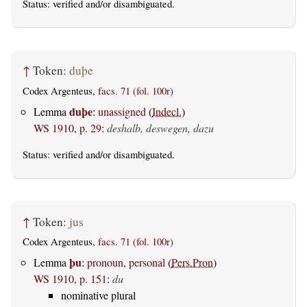
Status:
verified
and/or disambiguated.
↑
Token:
duþe
Codex Argenteus,
facs. 71 (fol. 100r)
duþe
Lemma
:
unassigned
(
Indecl.
)
WS 1910, p. 29
:
deshalb, deswegen, dazu
Status:
verified
and/or disambiguated.
↑
Token:
jus
Codex Argenteus,
facs. 71 (fol. 100r)
þu
Lemma
:
pronoun, personal
(
Pers.Pron
)
WS 1910, p. 151
:
du
nominative plural