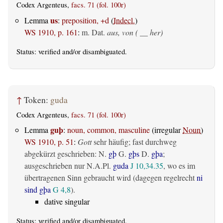
Codex Argenteus,
facs. 71 (fol. 100r)
us
Lemma
:
preposition, +d
(
Indecl.
)
WS 1910, p. 161
:
m. Dat.
aus, von ( __ her)
Status:
verified
and/or disambiguated.
↑
Token:
guda
Codex Argenteus,
facs. 71 (fol. 100r)
guþ
Lemma
:
noun, common, masculine
(irregular
Noun
)
WS 1910, p. 51
:
Gott
sehr häufig; fast durchweg
abgekürzt geschrieben: N.
gþ
G.
gþs
D.
gþa
;
ausgeschrieben nur N.A.Pl.
guda
J 10,34.35
, wo es im
übertragenen Sinn gebraucht wird (dagegen regelrecht
ni
sind gþa
G 4,8
).
dative singular
Status:
verified
and/or disambiguated.