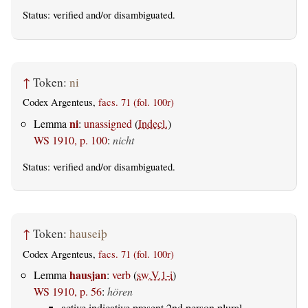
Status:
verified
and/or disambiguated.
↑
Token:
ni
Codex Argenteus,
facs. 71 (fol. 100r)
ni
Lemma
:
unassigned
(
Indecl.
)
WS 1910, p. 100
:
nicht
Status:
verified
and/or disambiguated.
↑
Token:
hauseiþ
Codex Argenteus,
facs. 71 (fol. 100r)
hausjan
Lemma
:
verb
(
sw.V.1-i
)
WS 1910, p. 56
:
hören
active indicative present 2nd person plural