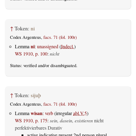
↑
Token:
ni
Codex Argenteus,
facs. 71 (fol. 100r)
ni
Lemma
:
unassigned
(
Indecl.
)
WS 1910, p. 100
:
nicht
Status:
verified
and/or disambiguated.
↑
Token:
sijuþ
Codex Argenteus,
facs. 71 (fol. 100r)
wisan
Lemma
:
verb
(irregular
abl.V.5
)
WS 1910, p. 175
:
sein, dasein, existieren
nicht
perfektivierbares Durativ
active indicative present 2nd person plural