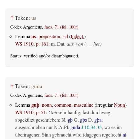
↑
Token:
us
Codex Argenteus,
facs. 71 (fol. 100r)
us
Lemma
:
preposition, +d
(
Indecl.
)
WS 1910, p. 161
:
m. Dat.
aus, von ( __ her)
Status:
verified
and/or disambiguated.
↑
Token:
guda
Codex Argenteus,
facs. 71 (fol. 100r)
guþ
Lemma
:
noun, common, masculine
(irregular
Noun
)
WS 1910, p. 51
:
Gott
sehr häufig; fast durchweg
abgekürzt geschrieben: N.
gþ
G.
gþs
D.
gþa
;
ausgeschrieben nur N.A.Pl.
guda
J 10,34.35
, wo es im
übertragenen Sinn gebraucht wird (dagegen regelrecht
ni