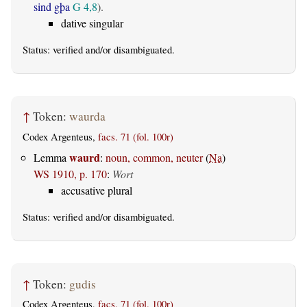
sind gþa
G 4,8
).
dative singular
Status:
verified
and/or disambiguated.
↑
Token:
waurda
Codex Argenteus,
facs. 71 (fol. 100r)
waurd
Lemma
:
noun, common, neuter
(
Na
)
WS 1910, p. 170
:
Wort
accusative plural
Status:
verified
and/or disambiguated.
↑
Token:
gudis
Codex Argenteus,
facs. 71 (fol. 100r)