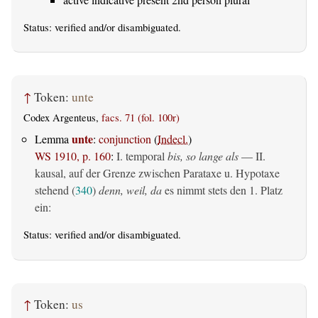
Status:
verified
and/or disambiguated.
↑
Token:
unte
Codex Argenteus,
facs. 71 (fol. 100r)
unte
Lemma
:
conjunction
(
Indecl.
)
WS 1910, p. 160
:
I. temporal
bis, so lange als
— II.
kausal, auf der Grenze zwischen Parataxe u. Hypotaxe
stehend (
340
)
denn, weil, da
es nimmt stets den 1. Platz
ein:
Status:
verified
and/or disambiguated.
↑
Token:
us