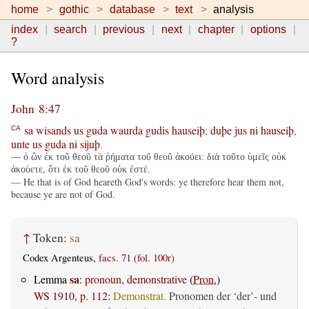
home
gothic
database
text
analysis
index
search
previous
next
chapter
options
?
Word analysis
John 8:47
sa
wisands
us
guda
waurda
gudis
hauseiþ
;
duþe
jus
ni
hauseiþ
,
CA
unte
us
guda
ni
sijuþ
.
— ὁ ὢν ἐκ τοῦ θεοῦ τὰ ῥήματα τοῦ θεοῦ ἀκούει: διὰ τοῦτο ὑμεῖς οὐκ
ἀκούετε, ὅτι ἐκ τοῦ θεοῦ οὐκ ἐστέ.
— He that is of God heareth God's words: ye therefore hear them not,
because ye are not of God.
↑
Token:
sa
Codex Argenteus,
facs. 71 (fol. 100r)
sa
Lemma
:
pronoun, demonstrative
(
Pron.
)
WS 1910, p. 112
:
Demonstrat.
Pronomen der ‘der’- und