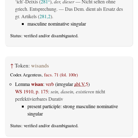
‘ich’-Deixis (
281
),
der, dieser
— Nicht selten ohne
1
griech. Entsprechung. — Das Dem. dient als Ersatz des
gr. Artikels (
281,2
).
masculine nominative singular
Status:
verified
and/or disambiguated.
↑
Token:
wisands
Codex Argenteus,
facs. 71 (fol. 100r)
wisan
Lemma
:
verb
(irregular
abl.V.5
)
WS 1910, p. 175
:
sein, dasein, existieren
nicht
perfektivierbares Durativ
present participle: strong masculine nominative
singular
Status:
verified
and/or disambiguated.