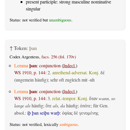
present participle: strong masculine nominative
singular
Status: not verified but
unambiguous
.
↑
Token:
þan
Codex Argenteus,
facs. 256 (fol. 170v)
þan
Lemma
:
conjunction
(
Indecl.
)
WS 1910, p. 144
:
2.
anreihend-adversat. Konj.
δέ
(ungemein häufig); sehr oft zugleich mit -uh
þan
Lemma
:
conjunction
(
Indecl.
)
WS 1910, p. 144
:
3.
relat.-tempor. Konj.
wann, so
ὅταν
lange als
häufig;
als, da
häufig;
; für Gen.
ὅτε
ὁπότε
absol.:
iþ þan seiþu warþ
:
ὀψίας δὲ γενομένης
Status: not verified, lexically
ambiguous
.