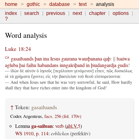
home
gothic
database
text
analysis
index
search
previous
next
chapter
options
?
Word analysis
Luke 18:24
gasaiƕands
þan
ina
Iesus
gaurana
waurþanana
qaþ
:
ƕaiwa
CA
||
agluba
þai
faihu
habandans
inngaleiþand
in
þiudangardja
gudis
!
— ἰδὼν δὲ αὐτὸν ὁ ἰησοῦς [περίλυπον γενόμενον] εἶπεν, πῶς δυσκόλως
οἱ τὰ χρήματα ἔχοντες εἰς τὴν βασιλείαν τοῦ θεοῦ εἰσπορεύονται:
— And when Jesus saw that he was very sorrowful, he said, How hardly
shall they that have riches enter into the kingdom of God!
↑
Token:
gasaiƕands
Codex Argenteus,
facs. 256 (fol. 170v)
ga-saiƕan
Lemma
:
verb
(
abl.V.5
)
WS 1910, p. 114
:
erblicken
(perfektiv)