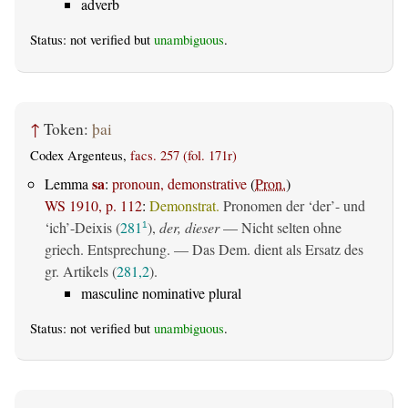
adverb
Status: not verified but
unambiguous
.
↑
Token:
þai
Codex Argenteus,
facs. 257 (fol. 171r)
sa
Lemma
:
pronoun, demonstrative
(
Pron.
)
WS 1910, p. 112
:
Demonstrat.
Pronomen der ‘der’- und
‘ich’-Deixis (
281
),
der, dieser
— Nicht selten ohne
1
griech. Entsprechung. — Das Dem. dient als Ersatz des
gr. Artikels (
281,2
).
masculine nominative plural
Status: not verified but
unambiguous
.