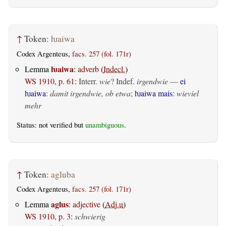
↑
Token:
ƕaiwa
Codex Argenteus,
facs. 257 (fol. 171r)
ƕaiwa
Lemma
:
adverb
(
Indecl.
)
WS 1910, p. 61
:
Interr.
wie
? Indef.
irgendwie
—
ei
ƕaiwa
:
damit irgendwie, ob etwa
;
ƕaiwa mais
:
wieviel
mehr
Status: not verified but
unambiguous
.
↑
Token:
agluba
Codex Argenteus,
facs. 257 (fol. 171r)
aglus
Lemma
:
adjective
(
Adj.u
)
WS 1910, p. 3
:
schwierig