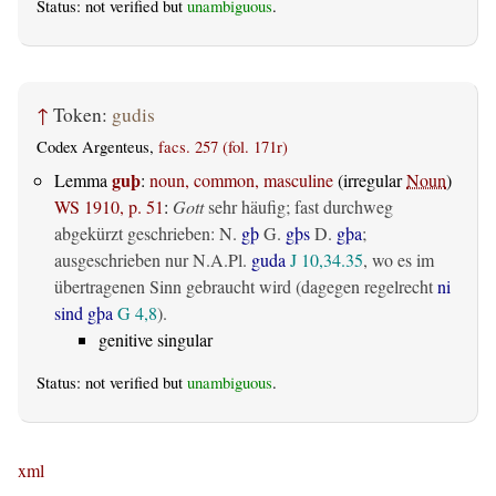
Status: not verified but
unambiguous
.
↑
Token:
gudis
Codex Argenteus,
facs. 257 (fol. 171r)
guþ
Lemma
:
noun, common, masculine
(irregular
Noun
)
WS 1910, p. 51
:
Gott
sehr häufig; fast durchweg
abgekürzt geschrieben: N.
gþ
G.
gþs
D.
gþa
;
ausgeschrieben nur N.A.Pl.
guda
J 10,34.35
, wo es im
übertragenen Sinn gebraucht wird (dagegen regelrecht
ni
sind gþa
G 4,8
).
genitive singular
Status: not verified but
unambiguous
.
xml