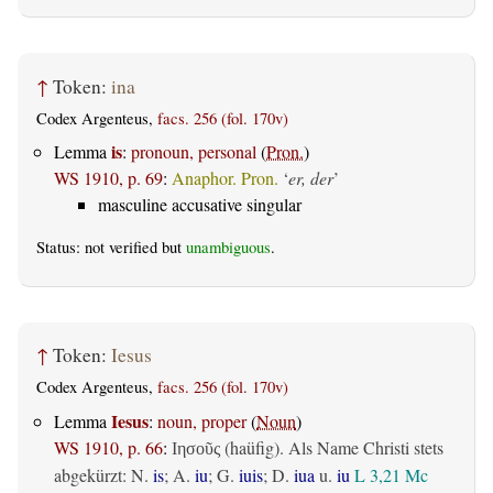
↑
Token:
ina
Codex Argenteus,
facs. 256 (fol. 170v)
is
Lemma
:
pronoun, personal
(
Pron.
)
WS 1910, p. 69
:
Anaphor. Pron.
‘
er, der
’
masculine accusative singular
Status: not verified but
unambiguous
.
↑
Token:
Iesus
Codex Argenteus,
facs. 256 (fol. 170v)
Iesus
Lemma
:
noun, proper
(
Noun
)
WS 1910, p. 66
:
(haüfig). Als Name Christi stets
Ιησοῦς
abgekürzt: N.
is
; A.
iu
; G.
iuis
; D.
iua
u.
iu
L 3,21
Mc