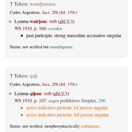
↑
Token:
waurþanana
Codex Argenteus,
facs. 256 (fol. 170v)
wairþan
Lemma
:
verb
(
abl.V.3
)
WS 1910, p. 166
:
werden
past participle: strong masculine accusative singular
Status: not verified but
unambiguous
.
↑
Token:
qaþ
Codex Argenteus,
facs. 256 (fol. 170v)
qiþan
Lemma
:
verb
(
abl.V.5
)
WS 1910, p. 107
:
sagen
perfektives Simplex,
296
active indicative preterite 1st person singular
active indicative preterite 3rd person singular
Status: not verified, morphosyntactically
ambiguous
.