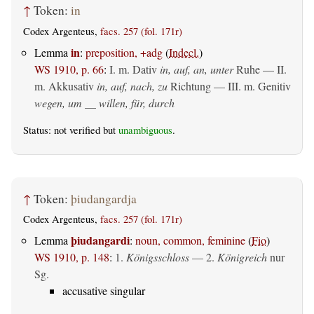
↑
Token:
in
Codex Argenteus,
facs. 257 (fol. 171r)
in
Lemma
:
preposition, +adg
(
Indecl.
)
WS 1910, p. 66
:
I.
m. Dativ
in, auf, an, unter
Ruhe — II.
m. Akkusativ
in, auf, nach, zu
Richtung — III.
m. Genitiv
wegen, um __ willen, für, durch
Status: not verified but
unambiguous
.
↑
Token:
þiudangardja
Codex Argenteus,
facs. 257 (fol. 171r)
þiudangardi
Lemma
:
noun, common, feminine
(
Fio
)
WS 1910, p. 148
:
1.
Königsschloss
— 2.
Königreich
nur
Sg.
accusative singular