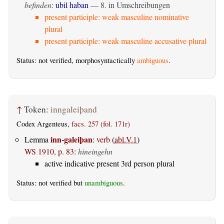
befinden
:
ubil haban
— 8. in Umschreibungen
present participle: weak masculine nominative
plural
present participle: weak masculine accusative plural
Status: not verified, morphosyntactically
ambiguous
.
↑
Token:
inngaleiþand
Codex Argenteus,
facs. 257 (fol. 171r)
inn-galeiþan
Lemma
:
verb
(
abl.V.1
)
WS 1910, p. 83
:
hineingehn
active indicative present 3rd person plural
Status: not verified but
unambiguous
.