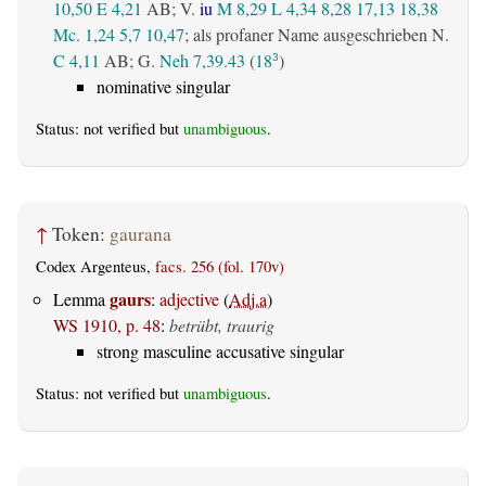
10,50
E 4,21
AB
; V.
iu
M 8,29
L 4,34
8,28
17,13
18,38
Mc. 1,24
5,7
10,47
; als profaner Name ausgeschrieben N.
C 4,11
AB
; G.
Neh 7,39.43
(
18
)
3
nominative singular
Status: not verified but
unambiguous
.
↑
Token:
gaurana
Codex Argenteus,
facs. 256 (fol. 170v)
gaurs
Lemma
:
adjective
(
Adj.a
)
WS 1910, p. 48
:
betrübt, traurig
strong masculine accusative singular
Status: not verified but
unambiguous
.