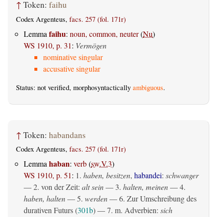
↑
Token:
faihu
Codex Argenteus,
facs. 257 (fol. 171r)
faihu
Lemma
:
noun, common, neuter
(
Nu
)
WS 1910, p. 31
:
Vermögen
nominative singular
accusative singular
Status: not verified, morphosyntactically
ambiguous
.
↑
Token:
habandans
Codex Argenteus,
facs. 257 (fol. 171r)
haban
Lemma
:
verb
(
sw.V.3
)
WS 1910, p. 51
:
1.
haben, besitzen
,
habandei
:
schwanger
— 2. von der Zeit:
alt sein
— 3.
halten, meinen
— 4.
haben, halten
— 5.
werden
— 6. Zur Umschreibung des
durativen Futurs (
301b
) — 7. m. Adverbien:
sich