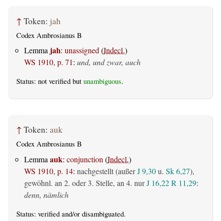
↑
Token:
jah
Codex Ambrosianus B
jah
Lemma
:
unassigned
(
Indecl.
)
WS 1910, p. 71
:
und, und zwar, auch
Status: not verified but
unambiguous
.
↑
Token:
auk
Codex Ambrosianus B
auk
Lemma
:
conjunction
(
Indecl.
)
WS 1910, p. 14
:
nachgestellt (außer
J 9,30
u.
Sk 6,27
),
gewöhnl. an 2. oder 3. Stelle, an 4. nur
J 16,22
R 11,29
:
denn, nämlich
Status:
verified
and/or disambiguated.