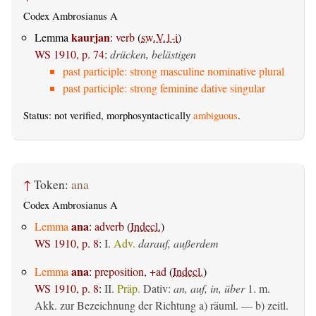
Codex Ambrosianus A
kaurjan
Lemma
:
verb
(
sw.V.1-i
)
WS 1910, p. 74
:
drücken, belästigen
past participle: strong masculine nominative plural
past participle: strong feminine dative singular
Status: not verified, morphosyntactically
ambiguous
.
↑
Token:
ana
Codex Ambrosianus A
ana
Lemma
:
adverb
(
Indecl.
)
WS 1910, p. 8
:
I.
Adv.
darauf, außerdem
ana
Lemma
:
preposition, +ad
(
Indecl.
)
WS 1910, p. 8
:
II.
Präp.
Dativ
:
an, auf, in, über
1.
m.
Akk. zur Bezeichnung der Richtung
a)
räuml.
— b)
zeitl.