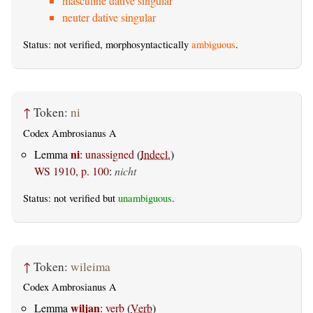
masculine dative singular
neuter dative singular
Status: not verified, morphosyntactically
ambiguous
.
↑
Token:
ni
Codex Ambrosianus A
ni
Lemma
:
unassigned
(
Indecl.
)
WS 1910, p. 100
:
nicht
Status: not verified but
unambiguous
.
↑
Token:
wileima
Codex Ambrosianus A
wiljan
Lemma
:
verb
(
Verb
)