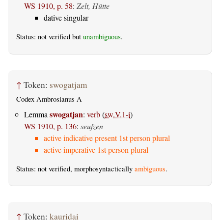
WS 1910, p. 58
:
Zelt, Hütte
dative singular
Status: not verified but
unambiguous
.
↑
Token:
swogatjam
Codex Ambrosianus A
swogatjan
Lemma
:
verb
(
sw.V.1-i
)
WS 1910, p. 136
:
seufzen
active indicative present 1st person plural
active imperative 1st person plural
Status: not verified, morphosyntactically
ambiguous
.
↑
Token:
kauridai