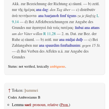
Akk. zur Bezeichnung der Richtung
a)
räuml.
— b)
zeitl.
nur
ana dag
:
den Tag über
— c)
distributiv
τῆς ἡμέρας
·
ana ƕarjanoh fimf tiguns
zu je fünfzig
L
ἀνὰ πεντήκοντα
9,14
— d) Bei Affektbezeichnungen zur Angabe des
Grundes nur
·
liubai ana attans
ἀγαπητοὶ διὰ τοὺς πατέρας
um der Väter willen
R 11,28
— 2.
m. Dat. zur Bez. der
Ruhe
a)
räuml.
— b)
zeitl.
nur
ana midjai dulþ
— c) Bei
Zahlangaben nur
ana spaurdim fimftaihunim
:
gegen 15 St.
— d) Bei Verben des Affekts u.ä. zur Angabe des
Grundes
Status: not verified, lexically
ambiguous
.
↑
Token:
þammei
Codex Ambrosianus B
saei
Lemma
:
pronoun, relative
(
Pron.
)