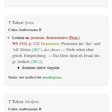
↑
Token:
þizai
Codex Ambrosianus B
sa
Lemma
:
pronoun, demonstrative
(
Pron.
)
WS 1910, p. 112
:
Demonstrat.
Pronomen der ‘der’- und
‘ich’-Deixis (
281
),
der, dieser
— Nicht selten ohne
1
griech. Entsprechung. — Das Dem. dient als Ersatz des
gr. Artikels (
281,2
).
feminine dative singular
Status: not verified but
unambiguous
.
↑
Token:
hleiþrai
Codex Ambrosianus B