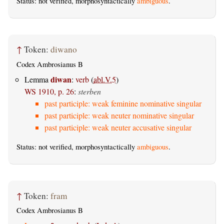
Status: not verified, morphosyntactically
ambiguous
.
↑
Token:
diwano
Codex Ambrosianus B
diwan
Lemma
:
verb
(
abl.V.5
)
WS 1910, p. 26
:
sterben
past participle: weak feminine nominative singular
past participle: weak neuter nominative singular
past participle: weak neuter accusative singular
Status: not verified, morphosyntactically
ambiguous
.
↑
Token:
fram
Codex Ambrosianus B