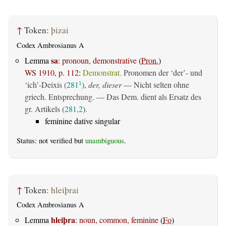
↑
Token:
þizai
Codex Ambrosianus A
sa
Lemma
:
pronoun, demonstrative
(
Pron.
)
WS 1910, p. 112
:
Demonstrat.
Pronomen der ‘der’- und
‘ich’-Deixis (
281
),
der, dieser
— Nicht selten ohne
1
griech. Entsprechung. — Das Dem. dient als Ersatz des
gr. Artikels (
281,2
).
feminine dative singular
Status: not verified but
unambiguous
.
↑
Token:
hleiþrai
Codex Ambrosianus A
hleiþra
Lemma
:
noun, common, feminine
(
Fo
)