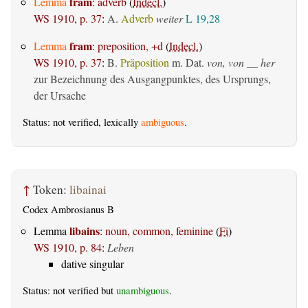
fram
Lemma
:
adverb
(
Indecl.
)
WS 1910, p. 37
:
A.
Adverb
weiter
L 19,28
fram
Lemma
:
preposition, +d
(
Indecl.
)
WS 1910, p. 37
:
B.
Präposition
m. Dat.
von, von __ her
zur Bezeichnung des Ausgangpunktes, des Ursprungs,
der Ursache
Status: not verified, lexically
ambiguous
.
↑
Token:
libainai
Codex Ambrosianus B
libains
Lemma
:
noun, common, feminine
(
Fi
)
WS 1910, p. 84
:
Leben
dative singular
Status: not verified but
unambiguous
.