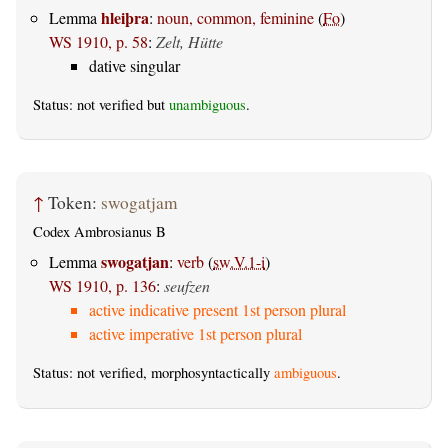
hleiþra
Lemma
:
noun, common, feminine
(
Fo
)
WS 1910, p. 58
:
Zelt, Hütte
dative singular
Status: not verified but
unambiguous
.
↑
Token:
swogatjam
Codex Ambrosianus B
swogatjan
Lemma
:
verb
(
sw.V.1-i
)
WS 1910, p. 136
:
seufzen
active indicative present 1st person plural
active imperative 1st person plural
Status: not verified, morphosyntactically
ambiguous
.