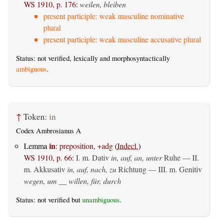
WS 1910, p. 176
:
weilen, bleiben
present participle: weak masculine nominative
plural
present participle: weak masculine accusative plural
Status: not verified, lexically and morphosyntactically
ambiguous
.
↑
Token:
in
Codex Ambrosianus A
in
Lemma
:
preposition, +adg
(
Indecl.
)
WS 1910, p. 66
:
I.
m. Dativ
in, auf, an, unter
Ruhe — II.
m. Akkusativ
in, auf, nach, zu
Richtung — III.
m. Genitiv
wegen, um __ willen, für, durch
Status: not verified but
unambiguous
.