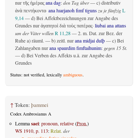
nur
ana dag
:
den Tag über
— c)
distributiv
τῆς ἡμέρας
·
ana ƕarjanoh fimf tiguns
zu je fünfzig
L
ἀνὰ πεντήκοντα
9,14
— d) Bei Affektbezeichnungen zur Angabe des
Grundes nur
·
liubai ana attans
ἀγαπητοὶ διὰ τοὺς πατέρας
um der Väter willen
R 11,28
— 2.
m. Dat. zur Bez. der
Ruhe
a)
räuml.
— b)
zeitl.
nur
ana midjai dulþ
— c) Bei
Zahlangaben nur
ana spaurdim fimftaihunim
:
gegen 15 St.
— d) Bei Verben des Affekts u.ä. zur Angabe des
Grundes
Status: not verified, lexically
ambiguous
.
↑
Token:
þammei
Codex Ambrosianus A
saei
Lemma
:
pronoun, relative
(
Pron.
)
WS 1910, p. 113
:
Relat.
der