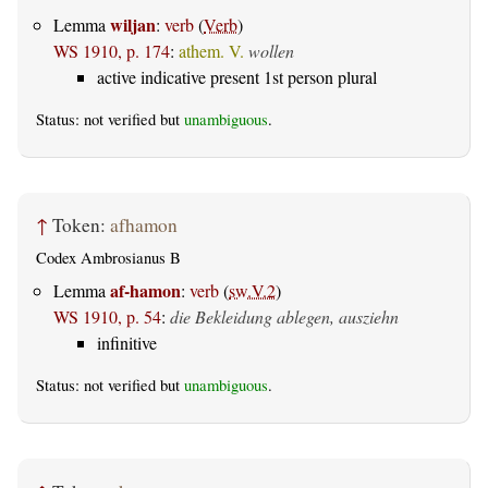
wiljan
Lemma
:
verb
(
Verb
)
WS 1910, p. 174
:
athem. V.
wollen
active indicative present 1st person plural
Status: not verified but
unambiguous
.
↑
Token:
afhamon
Codex Ambrosianus B
af-hamon
Lemma
:
verb
(
sw.V.2
)
WS 1910, p. 54
:
die Bekleidung ablegen, ausziehn
infinitive
Status: not verified but
unambiguous
.