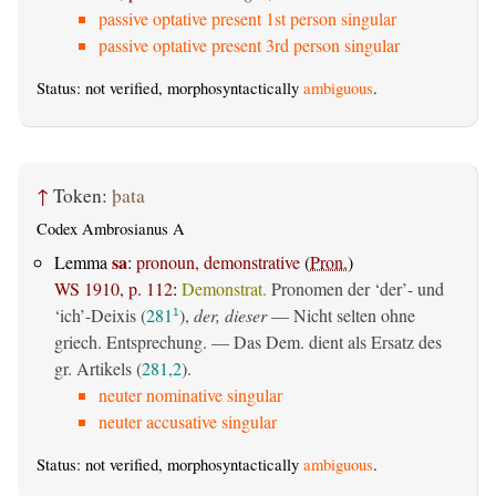
passive optative present 1st person singular
passive optative present 3rd person singular
Status: not verified, morphosyntactically
ambiguous
.
↑
Token:
þata
Codex Ambrosianus A
sa
Lemma
:
pronoun, demonstrative
(
Pron.
)
WS 1910, p. 112
:
Demonstrat.
Pronomen der ‘der’- und
‘ich’-Deixis (
281
),
der, dieser
— Nicht selten ohne
1
griech. Entsprechung. — Das Dem. dient als Ersatz des
gr. Artikels (
281,2
).
neuter nominative singular
neuter accusative singular
Status: not verified, morphosyntactically
ambiguous
.