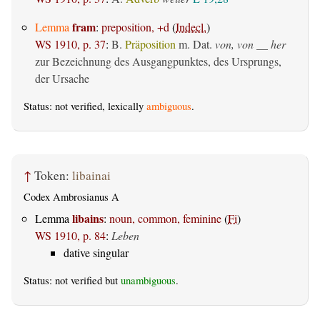
fram
Lemma
:
preposition, +d
(
Indecl.
)
WS 1910, p. 37
:
B.
Präposition
m. Dat.
von, von __ her
zur Bezeichnung des Ausgangpunktes, des Ursprungs,
der Ursache
Status: not verified, lexically
ambiguous
.
↑
Token:
libainai
Codex Ambrosianus A
libains
Lemma
:
noun, common, feminine
(
Fi
)
WS 1910, p. 84
:
Leben
dative singular
Status: not verified but
unambiguous
.