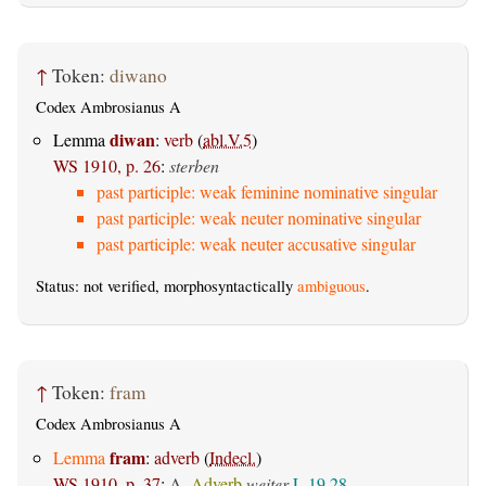
↑
Token:
diwano
Codex Ambrosianus A
diwan
Lemma
:
verb
(
abl.V.5
)
WS 1910, p. 26
:
sterben
past participle: weak feminine nominative singular
past participle: weak neuter nominative singular
past participle: weak neuter accusative singular
Status: not verified, morphosyntactically
ambiguous
.
↑
Token:
fram
Codex Ambrosianus A
fram
Lemma
:
adverb
(
Indecl.
)
WS 1910, p. 37
:
A.
Adverb
weiter
L 19,28