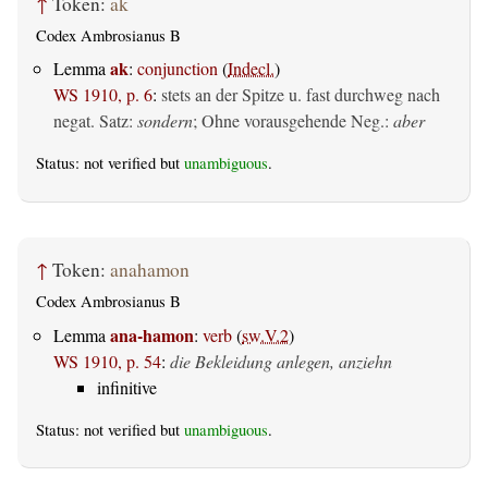
↑
Token:
ak
Codex Ambrosianus B
ak
Lemma
:
conjunction
(
Indecl.
)
WS 1910, p. 6
:
stets an der Spitze u. fast durchweg nach
negat. Satz:
sondern
; Ohne vorausgehende Neg.:
aber
Status: not verified but
unambiguous
.
↑
Token:
anahamon
Codex Ambrosianus B
ana-hamon
Lemma
:
verb
(
sw.V.2
)
WS 1910, p. 54
:
die Bekleidung anlegen, anziehn
infinitive
Status: not verified but
unambiguous
.