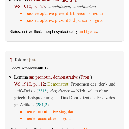
WS 1910, p. 125
:
verschlingen, verschlucken
passive optative present 1st person singular
passive optative present 3rd person singular
Status: not verified, morphosyntactically
ambiguous
.
↑
Token:
þata
Codex Ambrosianus B
sa
Lemma
:
pronoun, demonstrative
(
Pron.
)
WS 1910, p. 112
:
Demonstrat.
Pronomen der ‘der’- und
‘ich’-Deixis (
281
),
der, dieser
— Nicht selten ohne
1
griech. Entsprechung. — Das Dem. dient als Ersatz des
gr. Artikels (
281,2
).
neuter nominative singular
neuter accusative singular