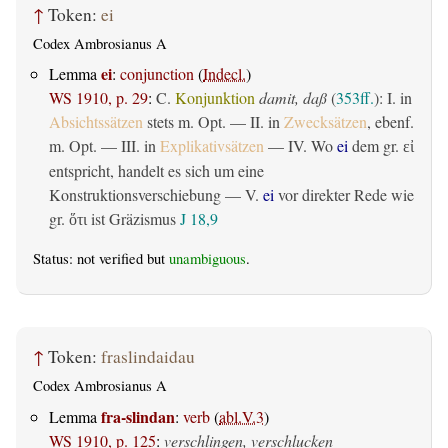
↑
Token:
ei
Codex Ambrosianus A
ei
Lemma
:
conjunction
(
Indecl.
)
WS 1910, p. 29
:
C.
Konjunktion
damit, daß
(
353ff.
): I. in
Absichtssätzen
stets m. Opt. — II. in
Zwecksätzen
, ebenf.
m. Opt. — III. in
Explikativsätzen
— IV. Wo
ei
dem gr.
εἰ
entspricht, handelt es sich um eine
Konstruktionsverschiebung — V.
ei
vor direkter Rede wie
gr.
ist Gräzismus
J 18,9
ὅτι
Status: not verified but
unambiguous
.
↑
Token:
fraslindaidau
Codex Ambrosianus A
fra-slindan
Lemma
:
verb
(
abl.V.3
)
WS 1910, p. 125
:
verschlingen, verschlucken