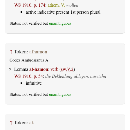
WS 1910, p. 174
:
athem. V.
wollen
active indicative present 1st person plural
Status: not verified but
unambiguous
.
↑
Token:
afhamon
Codex Ambrosianus A
af-hamon
Lemma
:
verb
(
sw.V.2
)
WS 1910, p. 54
:
die Bekleidung ablegen, ausziehn
infinitive
Status: not verified but
unambiguous
.
↑
Token:
ak