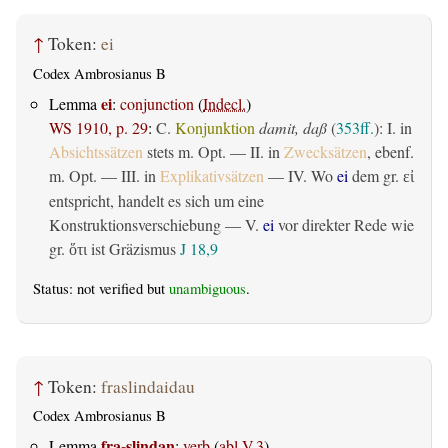
↑
Token:
ei
Codex Ambrosianus B
ei
Lemma
:
conjunction
(
Indecl.
)
WS 1910, p. 29
:
C.
Konjunktion
damit, daß
(
353ff.
): I. in
Absichtssätzen
stets m. Opt. — II. in
Zwecksätzen
, ebenf.
m. Opt. — III. in
Explikativsätzen
— IV. Wo
ei
dem gr.
εἰ
entspricht, handelt es sich um eine
Konstruktionsverschiebung — V.
ei
vor direkter Rede wie
gr.
ist Gräzismus
J 18,9
ὅτι
Status: not verified but
unambiguous
.
↑
Token:
fraslindaidau
Codex Ambrosianus B
fra-slindan
Lemma
:
verb
(
abl.V.3
)