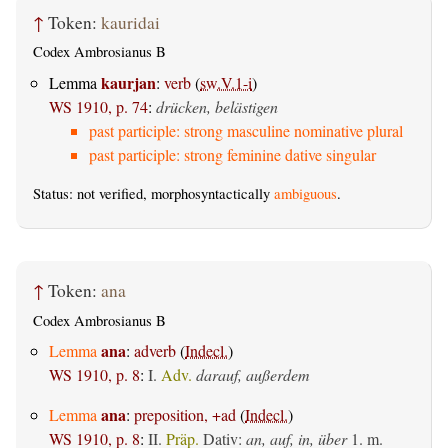
↑
Token:
kauridai
Codex Ambrosianus B
kaurjan
Lemma
:
verb
(
sw.V.1-i
)
WS 1910, p. 74
:
drücken, belästigen
past participle: strong masculine nominative plural
past participle: strong feminine dative singular
Status: not verified, morphosyntactically
ambiguous
.
↑
Token:
ana
Codex Ambrosianus B
ana
Lemma
:
adverb
(
Indecl.
)
WS 1910, p. 8
:
I.
Adv.
darauf, außerdem
ana
Lemma
:
preposition, +ad
(
Indecl.
)
WS 1910, p. 8
:
II.
Präp.
Dativ
:
an, auf, in, über
1.
m.