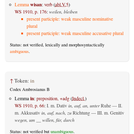
wisan
Lemma
:
verb
(
abl.V.5
)
WS 1910, p. 176
:
weilen, bleiben
present participle: weak masculine nominative
plural
present participle: weak masculine accusative plural
Status: not verified, lexically and morphosyntactically
ambiguous
.
↑
Token:
in
Codex Ambrosianus B
in
Lemma
:
preposition, +adg
(
Indecl.
)
WS 1910, p. 66
:
I.
m. Dativ
in, auf, an, unter
Ruhe — II.
m. Akkusativ
in, auf, nach, zu
Richtung — III.
m. Genitiv
wegen, um __ willen, für, durch
Status: not verified but
unambiguous
.