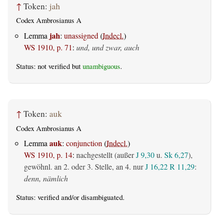
↑
Token:
jah
Codex Ambrosianus A
jah
Lemma
:
unassigned
(
Indecl.
)
WS 1910, p. 71
:
und, und zwar, auch
Status: not verified but
unambiguous
.
↑
Token:
auk
Codex Ambrosianus A
auk
Lemma
:
conjunction
(
Indecl.
)
WS 1910, p. 14
:
nachgestellt (außer
J 9,30
u.
Sk 6,27
),
gewöhnl. an 2. oder 3. Stelle, an 4. nur
J 16,22
R 11,29
:
denn, nämlich
Status:
verified
and/or disambiguated.