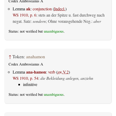
Codex Ambrosianus A
ak
Lemma
:
conjunction
(
Indecl.
)
WS 1910, p. 6
:
stets an der Spitze u. fast durchweg nach
negat. Satz:
sondern
; Ohne vorausgehende Neg.:
aber
Status: not verified but
unambiguous
.
↑
Token:
anahamon
Codex Ambrosianus A
ana-hamon
Lemma
:
verb
(
sw.V.2
)
WS 1910, p. 54
:
die Bekleidung anlegen, anziehn
infinitive
Status: not verified but
unambiguous
.