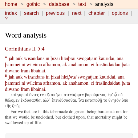
home
gothic
database
text
analysis
index
search
previous
next
chapter
options
?
Word analysis
Corinthians II 5:4
jah
auk
wisandans
in
þizai
hleiþrai
swogatjam
kauridai
,
ana
A
þammei
ni
wileima
afhamon
,
ak
anahamon
,
ei
fraslindaidau
þata
diwano
fram
libainai
.
jah
auk
wi
sa
ndans
in
þizai
hlei
þrai
swogatjam
kauridai
,
ana
B
þammei
ni
wileima
afhamon
,
ak
anahamon
,
ei
fraslindaidau
þ
a
ta
diwano
fram
libainai
.
— καὶ γὰρ οἱ ὄντες ἐν τῷ σκήνει στενάζομεν βαρούμενοι, ἐφ' ᾧ οὐ
θέλομεν ἐκδύσασθαι ἀλλ' ἐπενδύσασθαι, ἵνα καταποθῇ τὸ θνητὸν ὑπὸ
τῆς ζωῆς.
— For we that are in this tabernacle do groan, being burdened: not for
that we would be unclothed, but clothed upon, that mortality might be
swallowed up of life.