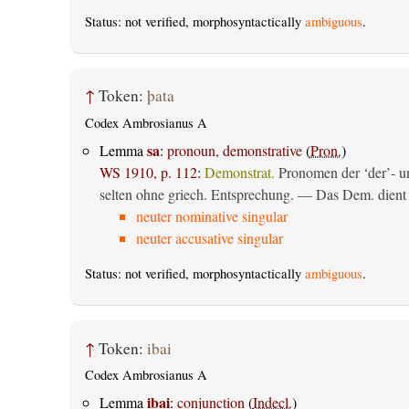
Status: not verified, morphosyntactically
ambiguous
.
↑
Token:
þata
Codex Ambrosianus A
sa
Lemma
:
pronoun, demonstrative
(
Pron.
)
WS 1910, p. 112
:
Demonstrat.
Pronomen der ‘der’- un
selten ohne griech. Entsprechung. — Das Dem. dient al
neuter nominative singular
neuter accusative singular
Status: not verified, morphosyntactically
ambiguous
.
↑
Token:
ibai
Codex Ambrosianus A
ibai
Lemma
:
conjunction
(
Indecl.
)