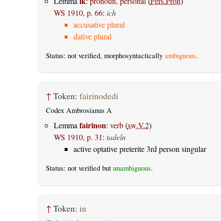
ik
Lemma
:
pronoun, personal
(
Pers.Pron
)
WS 1910, p. 66
:
ich
accusative plural
dative plural
Status: not verified, morphosyntactically
ambiguous
.
↑
Token:
fairinodedi
Codex Ambrosianus A
fairinon
Lemma
:
verb
(
sw.V.2
)
WS 1910, p. 31
:
tadeln
active optative preterite 3rd person singular
Status: not verified but
unambiguous
.
↑
Token:
in