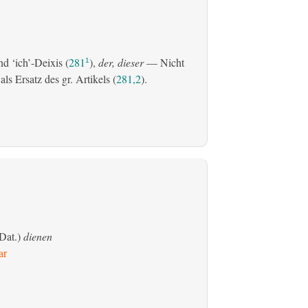
d ‘ich’-Deixis (
281
),
der, dieser
— Nicht
1
s Ersatz des gr. Artikels (
281,2
).
Dat.)
dienen
ar