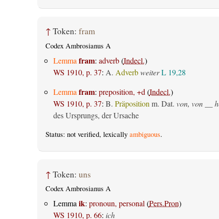
↑
Token:
fram
Codex Ambrosianus A
fram
Lemma
:
adverb
(
Indecl.
)
WS 1910, p. 37
:
A.
Adverb
weiter
L 19,28
fram
Lemma
:
preposition, +d
(
Indecl.
)
WS 1910, p. 37
:
B.
Präposition
m. Dat.
von, von __ h
des Ursprungs, der Ursache
Status: not verified, lexically
ambiguous
.
↑
Token:
uns
Codex Ambrosianus A
ik
Lemma
:
pronoun, personal
(
Pers.Pron
)
WS 1910, p. 66
:
ich