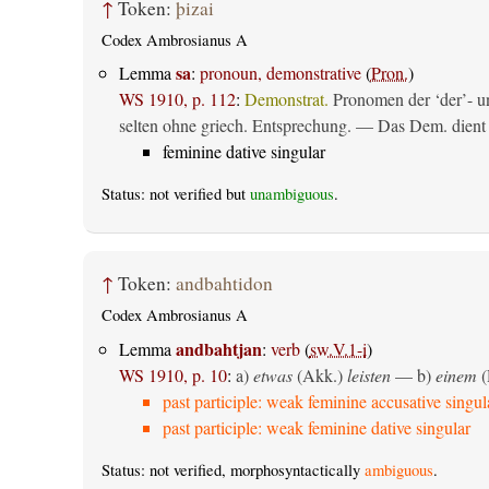
↑
Token:
þizai
Codex Ambrosianus A
sa
Lemma
:
pronoun, demonstrative
(
Pron.
)
WS 1910, p. 112
:
Demonstrat.
Pronomen der ‘der’- un
selten ohne griech. Entsprechung. — Das Dem. dient al
feminine dative singular
Status: not verified but
unambiguous
.
↑
Token:
andbahtidon
Codex Ambrosianus A
andbahtjan
Lemma
:
verb
(
sw.V.1-i
)
WS 1910, p. 10
:
a)
etwas
(Akk.)
leisten
— b)
einem
(
past participle: weak feminine accusative singul
past participle: weak feminine dative singular
Status: not verified, morphosyntactically
ambiguous
.