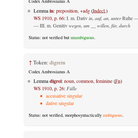
Codex Ambrosianus A
in
Lemma
:
preposition, +adg
(
Indecl.
)
WS 1910, p. 66
:
I.
m. Dativ
in, auf, an, unter
Ruhe —
— III.
m. Genitiv
wegen, um __ willen, für, durch
Status: not verified but
unambiguous
.
↑
Token:
digrein
Codex Ambrosianus A
digrei
Lemma
:
noun, common, feminine
(
Fn
)
WS 1910, p. 26
:
Fülle
accusative singular
dative singular
Status: not verified, morphosyntactically
ambiguous
.