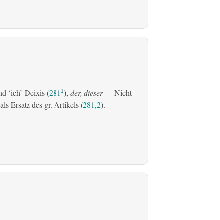
d ‘ich’-Deixis (
281
),
der, dieser
— Nicht
1
s Ersatz des gr. Artikels (
281,2
).