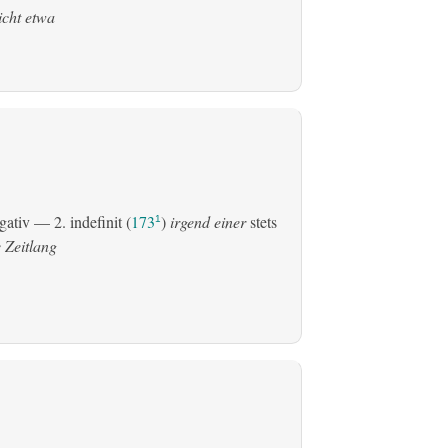
icht etwa
gativ
— 2.
indefinit
(
173
)
irgend einer
stets
1
 Zeitlang