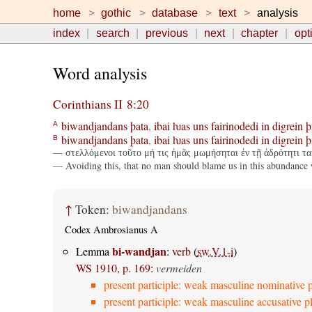
home
gothic
database
text
analysis
index
search
previous
next
chapter
opt
Word analysis
Corinthians II 8:20
biwandjandans
þata
,
ibai
ƕas
uns
fairinodedi
in
digrein
þ
A
biwandjandans
þata
,
ibai
ƕas
uns
fairinodedi
in
digrein
þ
B
— στελλόμενοι τοῦτο μή τις ἡμᾶς μωμήσηται ἐν τῇ ἁδρότητι τα
— Avoiding this, that no man should blame us in this abundance 
↑
Token:
biwandjandans
Codex Ambrosianus A
bi-wandjan
Lemma
:
verb
(
sw.V.1-i
)
WS 1910, p. 169
:
vermeiden
present participle: weak masculine nominative p
present participle: weak masculine accusative pl