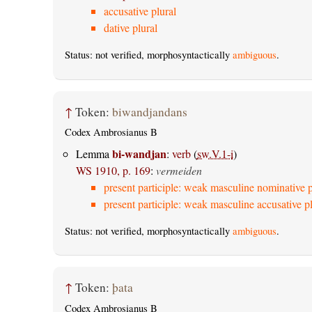
accusative plural
dative plural
Status: not verified, morphosyntactically
ambiguous
.
↑
Token:
biwandjandans
Codex Ambrosianus B
bi-wandjan
Lemma
:
verb
(
sw.V.1-i
)
WS 1910, p. 169
:
vermeiden
present participle: weak masculine nominative p
present participle: weak masculine accusative pl
Status: not verified, morphosyntactically
ambiguous
.
↑
Token:
þata
Codex Ambrosianus B