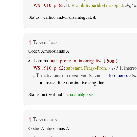
WS 1910, p. 65
:
II.
Prohibitivpartikel m. Optat.
daß n
Status:
verified
and/or disambiguated.
↑
Token:
ƕas
Codex Ambrosianus A
ƕas
Lemma
:
pronoun, interrogative
(
Pron.
)
WS 1910, p. 62
:
substant. Frage-Pron.
wer?
1.
interro
affirmativ, auch in negativen Sätzen —
ƕo ƕeilo
:
eine
masculine nominative singular
Status: not verified but
unambiguous
.
↑
Token:
uns
Codex Ambrosianus A