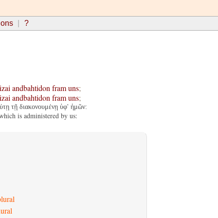
ions
?
izai
andbahtidon
fram
uns
;
izai
andbahtidon
fram
uns
;
ύτῃ τῇ διακονουμένῃ ὑφ' ἡμῶν:
which is administered by us:
lural
ural